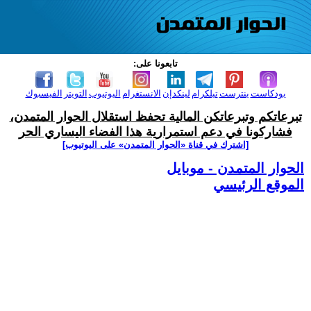
تابعونا على:
بودكاست
بنترست
تيلكرام
لينكدإن
الانستغرام
اليوتيوب
التويتر
الفيسبوك
تبرعاتكم وتبرعاتكن المالية تحفظ استقلال الحوار المتمدن،
فشاركونا في دعم استمرارية هذا الفضاء اليساري الحر
[اشترك في قناة ‫«الحوار المتمدن» على اليوتيوب]
الحوار المتمدن - موبايل
الموقع الرئيسي