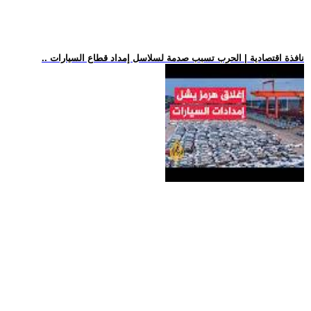
.. نافذة اقتصادية | الحرب تسبب صدمة لسلاسل إمداد قطاع السيارات