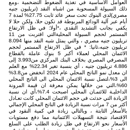
العوامل الأساسية في تغذية الضغوط التضخمية ،ومع
ذلك السيولة المسحوبة من اشباه النقد (تريليون جنيه
مصري)لدى البنوك تحت سعر عائد ثابت 27.75% لمدة 7
أيام عبر آلية الودائع المربوطة قد تكون حلا، ولكن حلا لا
يكفي بجانب التشديد النقدي ،*أولا: في ظل الارتفاع
المستمر لحجم السيولة المحليةالتي اقتربت من 11
تريليون جنيه مصري ، والتي يمثل شبه النقد منها 8.094
تريليون جنيه،ثانيا: * في ظل الارتفاع المستمر لحجم
الائتمان المحلي لعملاء أكبر 5 بنوك عاملة بالقطاع
المصرفي المصري بخلاف البنك المركزي من3.993 إلى
4.886 تريليون جنيه ، أي بنسبة تغير 22.34% مع العلم
ان معدل نمو الناتج المحلي عام 2024 انخفض من3.8%
الى 3%،لتصل نسبة الائتمان المحلي الى الناتج المحلي
60%،التي من خلالها يمكن معرفة ان قيمة المرونة
الداخليـة للائتمـان المحلي اصبحت 7.4%،أي ان نسبة
الزيادة التي حدثت في حجم الائتمان المحلي كانت تعـادل
أكثر من 7 مرات نسبة الزيادة في الناتج المحلي الإجمالي
بالأسعار الثابتة ، وبالتالي زيادة في كمية النقود في
الاقتصاد نتيجة التسهيلات الائتمانية مما دفع مستويات
الأسعار نحو الارتفاع في ظل زيادة الطلب على السلع