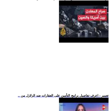
.. تعمير - اعرف تفاصيل برامج التأمين على العقارات ضد الزلازل من