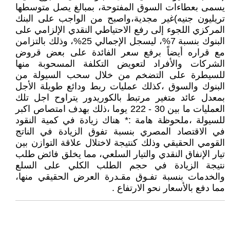
يسمى بعطاءات السوق المفتوحة، بمبالغ يصل متوسطها
تريليون جنيه)غير مجدية،واصبح من الواجب على البنك
المركزي اللجوء إلى رفع الاحتياطي النقدي الإلزامي على
البنوك بنسبة 7%، ليسجل الإجمالي 25%، وذلك بالتزامن
مع قراره أيضاً برفع سعر الفائدة على بعض قروض
الشركات والأفراد لتعويض التكلفة المسحوبة منها
للسيطرة على التضخم من خلال سحب السيولة من
البنوك والسوق ،كذلك عمليات ربط ودائع طويلة الأجل
بمعدل عائد متغير مرتبط بالكوريدور يتراوح اجل تلك
العمليات ما بين 30 - 222 يوما ،ذلك بهدف امتصاص اكبر
للسيولة ،ملحوظة هامة :* هناك زيادة في كمية النقود
في الاقتصاد المصري بنسبة تفوق الزيادة في الناتج
القومي الحقيقي وذلك كنتيجة لاختلال علاقة التوازن بين
تيار الإنفاق النقدي والتيار السلعي، مما يخلق فائض طلب
نتيجة الزيادة في حجم الطلب الكلي على السلع
والخدمات بنسبة تفـوق مقـدرة العرض الحقيقي منها،
مما دفع بالأسعار نحو الارتفاع .