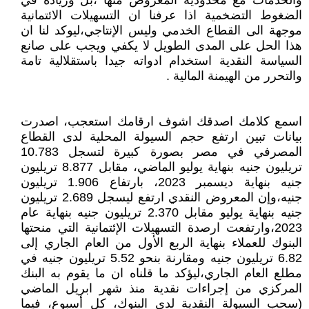
والخدمات مع محدودية المعروض منها ،بل وزيادة في
الضغوط التضخمية اذا عرفنا ان التسهيلات الائتمانية
موجهة الى القطاع الخدمي وليس الإنتاجي،ليوكد لنا ان
هذا الحل على المدى الطويل لا يكفي ويجب على صانع
السياسة النقدية استخدام ادواته جيدا باستقلالية تامة
والتحرر من الهيمنة المالية .
اسمع كلامك اصدقك اشوف ارقامك استعجب، اصدرت
بيانات تبين ارتفع حجم السيولة المحلية لدى القطاع
المصرفي في مصر بصورة كبيرة لتسجل 10.783
تريليون جنيه بنهاية يوليو الماضي، مقابل 8.877 تريليون
جنيه بنهاية ديسمبر 2023، بارتفاع 1.906 تريليون
جنيه،وإن المعروض النقدي ارتفع ليسجل 2.689 تريليون
جنيه بنهاية يوليو مقابل 2.370 تريليون جنيه بنهاية عام
2023،وارتفعت ارصدة التسهيلات الإئتمانية التي منحتها
البنوك للعملاء بنهاية الربع الأول من العام الجاري إلى
6.82 تريليون جنيه ومقارنة بنحو 5.52 تريليون جنيه في
مطلع العام الجاري،ليؤكد ما قلناه ان ما يقوم به البنك
المركزي من إجراءات نقدية منذ شهر ابريل الماضي
(سحب السيولة النقدية لدى البنوك، كل أسبوع، فيما