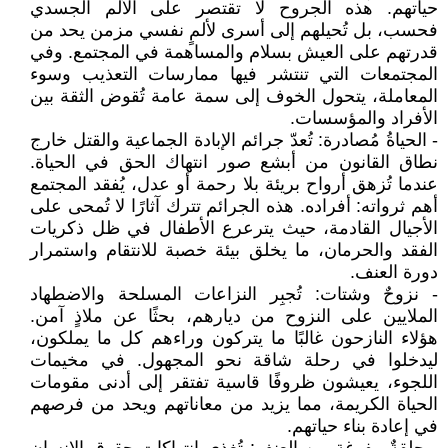
حياتهم. هذه الجروح لا تقتصر على الألم الجسدي
فحسب، بل تُحيلهم إلى أسرى لألمٍ نفسي مزمن يحد من
قدرتهم على العيش بسلام والمساهمة في المجتمع. وفي
المجتمعات التي تنتشر فيها ممارسات التعذيب وسوء
المعاملة، يتحول الخوف إلى سمة عامة تُقوض الثقة بين
الأفراد والمؤسسات.
- الحياةُ مُصادرة: تُعدّ جرائم الإبادة الجماعية والقتل خارج
نطاق القانون من أبشع صور انتهاك الحق في الحياة.
عندما تُزهق أرواح بريئة بلا رحمة أو عدل، يُفقد المجتمع
أهم ثرواته: أفراده. هذه الجرائم تترك آثارًا لا تُمحى على
الأجيال القادمة، حيث يترعرع الأطفال في ظل ذكريات
الفقد والحرمان، ما يخلق بيئة خصبة للانتقام واستمرار
دورة العنف.
- نزوحٌ وشتات: تُجبِر النزاعات المسلحة والاضطهاد
الملايين على النزوح من ديارهم، بحثًا عن ملاذٍ آمن.
هؤلاء النازحون غالبًا ما يتركون وراءهم كل ما يملكون،
ليدخلوا في رحلة شاقة نحو المجهول. في مخيمات
اللجوء، يعيشون ظروفًا قاسية تفتقر إلى أدنى مقومات
الحياة الكريمة، مما يزيد من معاناتهم ويحد من فرصهم
في إعادة بناء حياتهم.