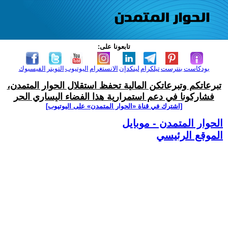
تابعونا على:
بودكاست
بنترست
تيلكرام
لينكدإن
الانستغرام
اليوتيوب
التويتر
الفيسبوك
تبرعاتكم وتبرعاتكن المالية تحفظ استقلال الحوار المتمدن،
فشاركونا في دعم استمرارية هذا الفضاء اليساري الحر
[اشترك في قناة ‫«الحوار المتمدن» على اليوتيوب]
الحوار المتمدن - موبايل
الموقع الرئيسي