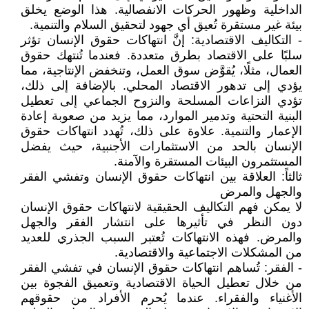
الداخلية وظهور الحركات الانفصالية. هذا الوضع يخلق
بيئة غير مستقرة تُعيق أي جهود لتحقيق السلام والتنمية.
- التكاليف الاقتصادية: إنَّ انتهاكات حقوق الإنسان تؤثر
سلبًا على الاقتصاد بطرق متعددة. فعندما تُنتهك حقوق
العمال، مثلًا، يُقوَّض سوق العمل، وتنخفض الإنتاجية، مما
يؤدي إلى تدهور الاقتصاد المحلي. بالإضافة إلى ذلك،
تؤدي النزاعات المسلحة والنزوح الجماعي إلى تعطيل
البنية التحتية وتدمير الموارد، مما يزيد من صعوبة إعادة
الإعمار والتنمية. علاوة على ذلك، تُهدد انتهاكات حقوق
الإنسان بالحد من الاستثمارات الأجنبية، حيث يفضل
المستثمرون البيئات المستقرة والآمنة.
ثالثاً: العلاقة بين انتهاكات حقوق الإنسان وتفشي الفقر
والجهل والمرض
لا يمكن فهم التكاليف الحقيقية لانتهاكات حقوق الإنسان
دون النظر في تأثيرها على انتشار الفقر والجهل
والمرض. فهذه الانتهاكات تُعتبر السبب الجذري للعديد
من المشكلات الاجتماعية والاقتصادية.
- الفقر: تُساهم انتهاكات حقوق الإنسان في تفشي الفقر
من خلال تعطيل الحياة الاقتصادية وتعميق الفجوة بين
الأغنياء والفقراء. عندما يُحرم الأفراد من حقوقهم