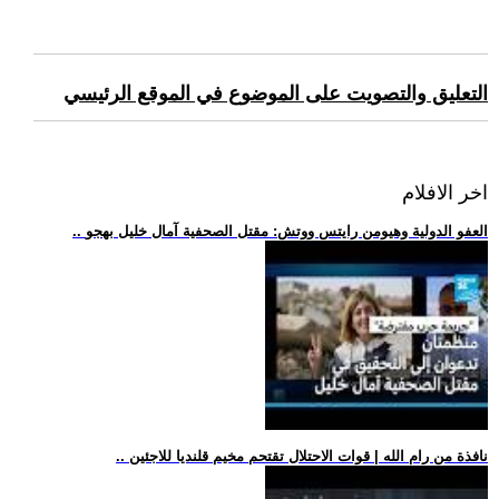
التعليق والتصويت على الموضوع في الموقع الرئيسي
اخر الافلام
.. العفو الدولية وهيومن رايتس ووتش: مقتل الصحفية آمال خليل بهجو
.. نافذة من رام الله | قوات الاحتلال تقتحم مخيم قلنديا للاجئين