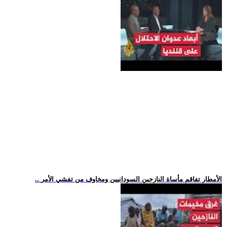
.. الأمطار تفاقم مأساة النازحين السودانيين ومخاوف من تفشي الأمر