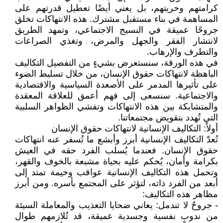
كرامتهم وحريتهم، بل يعني أيضًا تعطيل قدرتهم على
المساهمة في بناء مستقبل مشترك. هذه الانتهاكات تخلق
جروحًا عميقة في النسيج الاجتماعي، وتمهد الطريق
لانتشار الفقر والجهل والمرض، وتغذي الصراعات
والتطرف والإرهاب.
في هذه الورقة، سنستعرض بشيءٍ من التفصيل التكاليف
الباهظة لانتهاكات حقوق الإنسان، من خلال تسليط الضوء
على تأثيرها المدمر على الأصعدة السياسية والاقتصادية
والاجتماعية. سنسعى إلى فهم أعمق للعلاقة المعقدة
والمتشابكة بين هذه الانتهاكات وتفشي الظواهر السلبية
التي تُهدد بتقويض مجتمعاتنا.
أولاً: التكاليف الإنسانية لانتهاكات حقوق الإنسان
تُعدّ التكاليف الإنسانية أبرز وأبشع ما تُسفر عنه انتهاكات
حقوق الإنسان. فعندما يُسلب الفرد حقه في العيش
بكرامة وأمان، يُحكم عليه بحياة مشبعة بالخوف والقهر،
وتحمل هذه التكاليف الإنسانية عواقب وخيمة تمتد إلى
أبعد من الفرد ذاته، لتؤثر على المجتمع بأسره. ومن أبرز
مظاهر هذه التكاليف:
- جروحٌ لا تندمل: يعاني ضحايا التعذيب والمعاملة السيئة
من ندوبٍ نفسية وجسدية عميقة، قد تُلازمهم طوال