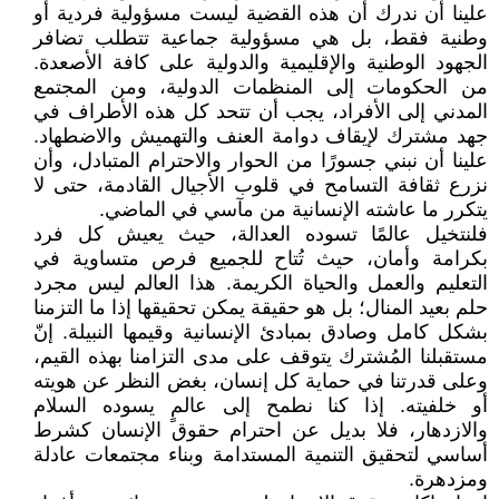
علينا أن ندرك أن هذه القضية ليست مسؤولية فردية أو
وطنية فقط، بل هي مسؤولية جماعية تتطلب تضافر
الجهود الوطنية والإقليمية والدولية على كافة الأصعدة.
من الحكومات إلى المنظمات الدولية، ومن المجتمع
المدني إلى الأفراد، يجب أن تتحد كل هذه الأطراف في
جهد مشترك لإيقاف دوامة العنف والتهميش والاضطهاد.
علينا أن نبني جسورًا من الحوار والاحترام المتبادل، وأن
نزرع ثقافة التسامح في قلوب الأجيال القادمة، حتى لا
يتكرر ما عاشته الإنسانية من مآسي في الماضي.
فلنتخيل عالمًا تسوده العدالة، حيث يعيش كل فرد
بكرامة وأمان، حيث تُتاح للجميع فرص متساوية في
التعليم والعمل والحياة الكريمة. هذا العالم ليس مجرد
حلم بعيد المنال؛ بل هو حقيقة يمكن تحقيقها إذا ما التزمنا
بشكل كامل وصادق بمبادئ الإنسانية وقيمها النبيلة. إنّ
مستقبلنا المُشترك يتوقف على مدى التزامنا بهذه القيم،
وعلى قدرتنا في حماية كل إنسان، بغض النظر عن هويته
أو خلفيته. إذا كنا نطمح إلى عالمٍ يسوده السلام
والازدهار، فلا بديل عن احترام حقوق الإنسان كشرط
أساسي لتحقيق التنمية المستدامة وبناء مجتمعات عادلة
ومزدهرة.