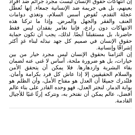
إن انتهاكات حقوق الإنسان ليست مجرد جرائم ضد أفراد
بعينهم، بل هي جريمة ضد الإنسانية جمعاء. إنها تُعطّل
عجلة التقدم، تُقوض أسس السلام، وتغذي دوامات
العنف والفقر والجهل والمرض. وإذا ما تركنا هذه
الانتهاكات دون رادع، فإننا نغامر بفقدان ليس فقط
حاضرنا، بل مستقبلنا أيضًا. لذلك، يجب أن تكون حماية
حقوق الإنسان في صميم كل جهد نبذله لبناء غدٍ أكثر
إشراقًا وإنسانية.
إن التزامنا بحقوق الإنسان ليس مجرد خيار من بين
خيارات، بل هو ضرورة ملحة، أساس لا غنى عنه لضمان
بقاء البشرية وازدهارها. فلا يمكن أن يتحقق الأمن
والسلام الحقيقيين إلا إذا عاش كل فرد بكرامة وأمان.
فلنُدرك جميعًا أن العدل هو مفتاح الأمل، وأن الظلم هو
بوابة الدمار. لنختر العدل، فهو وحده القادر على بناء عالم
أفضل، عالم يمكن أن نفتخر به، ونتركه إرثًا غنيًا للأجيال
القادمة.