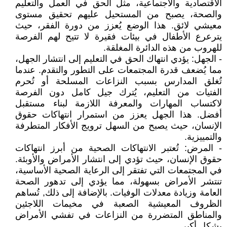
الاقتصادية والاجتماعية، مثل الحق في العمل والتعليم
والصحة، يصبح من المستحيل عليهم تحقيق مستوى
معيشي لائق. هذا الوضع يُعزز من دورة الفقر، حيث
يترعرع الأطفال في بيئات فقيرة لا تتيح لهم الفرصة
للهروب من هذه الدائرة المغلقة.
- الجهل: يؤدي انتهاك الحق في التعليم إلى انتشار الجهل،
مما يُضعف قدرة المجتمعات على التطور والتقدم. عندما
تُغلق المدارس بسبب النزاعات المسلحة أو تُحرم
الفتيات من التعليم، يُترك جيل كامل دون الفرصة
لاكتساب المهارات والمعرفة اللازمة لبناء مستقبل
أفضل. هذا الجهل يعزز من استمرار انتهاكات حقوق
الإنسان، حيث يصبح من السهل ترويج الأفكار المتطرفة
والتمييزية.
- المرض: تُعتبر الانتهاكات الصحية من أبرز انتهاكات
حقوق الإنسان، حيث تؤدي إلى انتشار الأمراض والأوبئة.
في المجتمعات التي تفتقر إلى الرعاية الصحية الأساسية،
تنتشر الأمراض بسهولة، مما يؤدي إلى تدهور الصحة
العامة وزيادة معدلات الوفيات. بالإضافة إلى ذلك, تُساهم
الظروف المعيشية الصعبة في مخيمات اللاجئين
والمناطق المتضررة من النزاعات في تفشي الأمراض
بشكل أكبر.