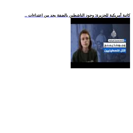
.. كاتبة أمريكية للجزيرة: وجود الناشطين بالضفة يحد من اعتداءات