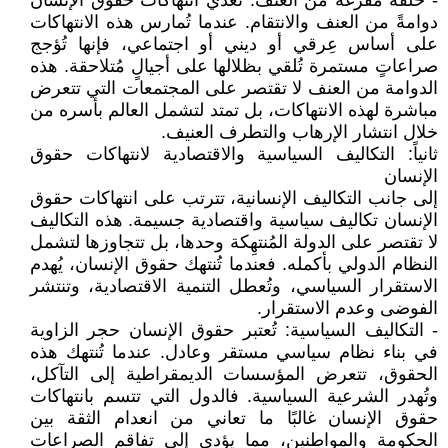
- حلقةٌ مفرغة من العنف: تُغذي انتهاكات حقوق الإنسان
دوامةً من العنف والانتقام. عندما تُمارس هذه الانتهاكات
على أساس عِرقي أو ديني أو اجتماعي، فإنها تُؤجج
صراعاتٍ مستمرة تُلقي بظلالها على أجيالٍ مُتلاحقة. هذه
الدوامة من العنف لا تقتصر على المجتمعات التي تتعرض
مباشرة لهذه الانتهاكات، بل تمتد لتشمل العالم بأسره من
خلال انتشار الإرهاب والتطرف العنيف.
ثانياً: التكاليف السياسية والاقتصادية لانتهاكات حقوق
الإنسان
إلى جانب التكاليف الإنسانية، تترتب على انتهاكات حقوق
الإنسان تكاليف سياسية واقتصادية جسيمة. هذه التكاليف
لا تقتصر على الدولة المُنتهِكة وحدها، بل تتجاوزها لتشمل
النظام الدولي بأكمله. فعندما تُنتهك حقوق الإنسان، يُهدم
الاستقرار السياسي، وتُعطل التنمية الاقتصادية، وتنتشر
الفوضى وعدم الاستقرار.
- التكاليف السياسية: تُعتبر حقوق الإنسان حجر الزاوية
في بناء نظام سياسي مستقر وعادل. عندما تُنتهك هذه
الحقوق، تتعرض المؤسسات الديمقراطية إلى التآكل،
وتُهدر الشرعية السياسية. فالدول التي تتسم بانتهاكات
حقوق الإنسان غالبًا ما تعاني من انعدام الثقة بين
الحكومة والمواطنين، مما يؤدي إلى تفاقم الصراعات