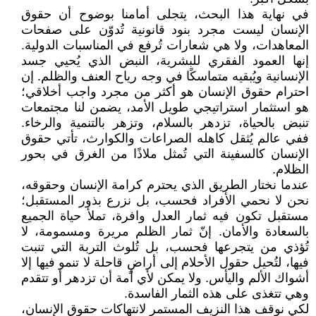
في نهاية هذا البحث، يتجلى أمامنا بوضوح أن حقوق
الإنسان ليست مجرد بنود قانونية تُدوّن على صفحات
المعاهدات، ولا هي شعارات تُرفع في المناسبات الدولية.
إنها العمود الفقري للبشرية، النبض الذي يُحيي جسد
الإنسانية ويُبقيه متماسكًا في وجه رياح العنف والظلم. إن
احترام حقوق الإنسان هو أكثر من مجرد واجب أخلاقي؛
هو استثمار استراتيجي طويل الأمد، يضمن لنا مجتمعات
تنبض بالحياة، تزدهر بالسلام، وتزهر بالتنمية والرخاء.
ففي عالم يُثقل كاهله الصراعات والكوارث، تأتي حقوق
الإنسان كالسفينة التي تُمثل ملاذًا من الغرق في بحور
الظلام.
عندما نختار الطريق الذي يحترم كرامة الإنسان وحقوقه،
نحن لا نحمي الأفراد فحسب، بل نزرع بذور المستقبل؛
مستقبل تكون فيه ثمار العدل وافرة، تملأ حياة الجميع
بالسعادة والأمان. إنّ ثمار الظلم مريرة ومسمومة، لا
تُؤذي من يتجرعها فحسب، بل تُلوث التربة التي تنبت
فيها، لتُحيل حقول الأحلام إلى أراضٍ قاحلة لا تنمو فيها إلا
أشواك الألم واليأس. ولا يمكن لأي أمة أن تزدهر أو تتقدم
وهي تتغذى على هذه الثمار الفاسدة.
لكي نوقف هذا النزيف المستمر لانتهاكات حقوق الإنسان،