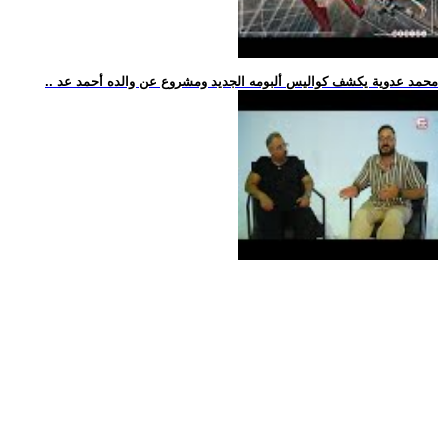
.. محمد عدوية يكشف كواليس ألبومه الجديد ومشروع عن والده أحمد عد