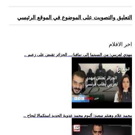
التعليق والتصويت على الموضوع في الموقع الرئيسي
اخر الافلام
.. مهدي لعريبي: من السينما إلى -مافيا-... الجزائر تقبض على زعيم
.. محمد علام وهيثم سعيد: ألبوم محمد عدوية الجديد استكمالا لنجاح