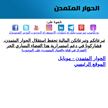
تابعونا على:
بودكاست
بنترست
تيلكرام
لينكدإن
الانستغرام
اليوتيوب
التويتر
الفيسبوك
تبرعاتكم وتبرعاتكن المالية تحفظ استقلال الحوار المتمدن،
فشاركونا في دعم استمرارية هذا الفضاء اليساري الحر
[اشترك في قناة ‫«الحوار المتمدن» على اليوتيوب]
الحوار المتمدن - موبايل
الموقع الرئيسي