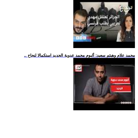
.. محمد علام وهيثم سعيد: ألبوم محمد عدوية الجديد استكمالا لنجاح