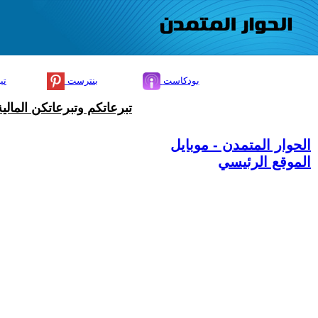
بودكاست
بنترست
تي
تبرعاتكم وتبرعاتكن المال
الحوار المتمدن - موبايل
الموقع الرئيسي