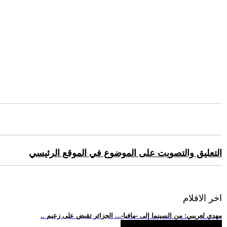
التعليق والتصويت على الموضوع في الموقع الرئيسي
اخر الافلام
.. مهدي لعريبي: من السينما إلى -مافيا-... الجزائر تقبض على زعيم