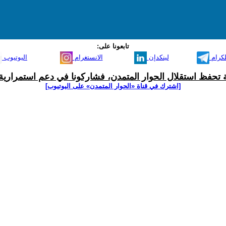
تابعونا على:
لكرام
لينكدإن
الانستغرام
اليوتيوب
ية تحفظ استقلال الحوار المتمدن، فشاركونا في دعم استمرارية 
[اشترك في قناة ‫«الحوار المتمدن» على اليوتيوب]