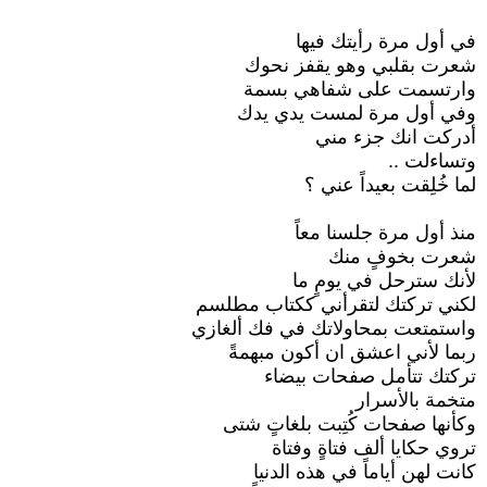
في أول مرة رأيتك فيها
شعرت بقلبي وهو يقفز نحوك
وارتسمت على شفاهي بسمة
وفي أول مرة لمست يدي يدك
أدركت انك جزء مني
وتساءلت ..
لما خُلِقت بعيداً عني ؟
منذ أول مرة جلسنا معاً
شعرت بخوفٍ منك
لأنك سترحل في يومٍ ما
لكني تركتك لتقرأني ككتاب مطلسم
واستمتعت بمحاولاتك في فك ألغازي
ربما لأني اعشق ان أكون مبهمةً
تركتك تتأمل صفحات بيضاء
متخمة بالأسرار
وكأنها صفحات كُتِبت بلغاتٍ شتى
تروي حكايا ألف فتاةٍ وفتاة
كانت لهن أياماً في هذه الدنيا