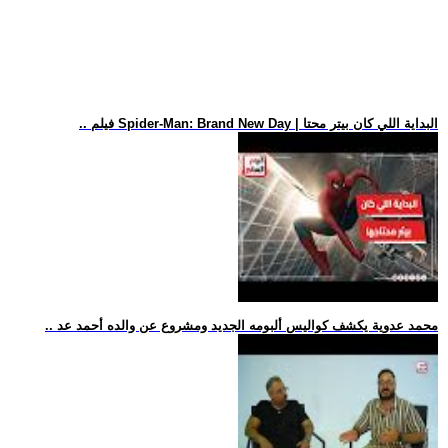
.. فيلم Spider-Man: Brand New Day | البداية اللي كان بيتر محتا
.. محمد عدوية يكشف كواليس ألبومه الجديد ومشروع عن والده أحمد عد