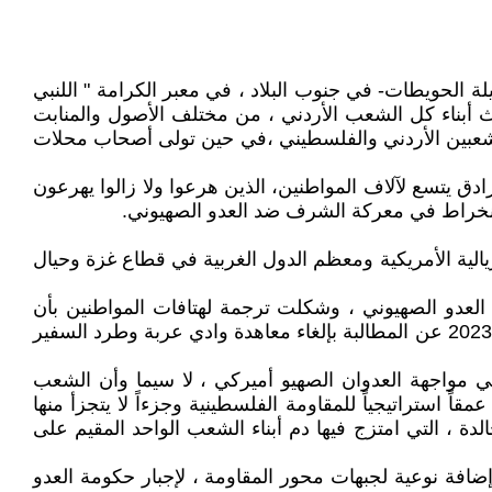
يلة الحويطات- في جنوب البلاد ، في معبر الكرامة " اللنبي
ث أبناء كل الشعب الأردني ، من مختلف الأصول والمنابت
الشعبين الأردني والفلسطيني ،في حين تولى أصحاب محلات
ق يتسع لآلاف المواطنين، الذين هرعوا ولا زالوا يهرعون
لانخراط في معركة الشرف ضد العدو الصهيوني.
مبريالية الأمريكية ومعظم الدول الغربية في قطاع غزة وحيال
 العدو الصهيوني ، وشكلت ترجمة لهتافات المواطنين بأن
المقاومة وحدها هي الكفيلة بتحرير فلسطين ، الذين لم يتوقفوا في اعتصاماتهم ومظاهراتهم المتصلة منذ السابع من أكتوبر 2023 عن المطالبة بإلغاء معاهدة وادي عربة وطرد السفير
ة في مواجهة العدوان الصهيو أميركي ، لا سيما وأن الشعب
 استراتيجياً للمقاومة الفلسطينية وجزءاً لا يتجزأ منها
ة ، التي امتزج فيها دم أبناء الشعب الواحد المقيم على
 إضافة نوعية لجبهات محور المقاومة ، لإجبار حكومة العدو