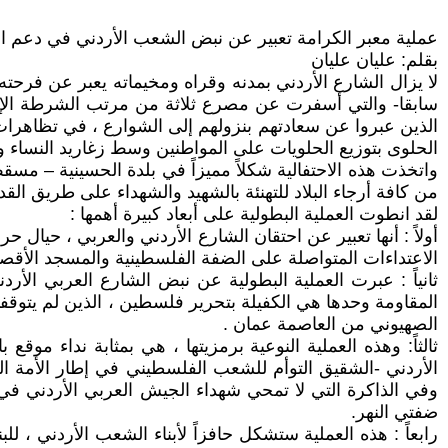
عملية معبر الكرامة تعبير عن نبض الشعب الأردني في دعم ال
بقلم: عليان عليان
لا يزال الشارع الأردني بمدنه وقراه ومخيماته يعبر عن فرحته 
سابقا- والتي أسفرت عن مصرع ثلاثة من مرتب الشرطة الإسرا
الذين عبروا عن سعادتهم بنزولهم إلى الشوارع ، في تظاهرات
الحلوى بتوزيع الحلويات على المواطنين وسط زغاريد النساء و
واتخذت هذه الاحتفالية شكلاً مميزاً في بلدة الحسينية – م
من كافة أرجاء البلاد للتهنئة بالشهيد والشهداء على طريق
لقد انطوت العملية البطولية على أبعاد كبيرة أهمها :
أولاً : أنها تعبير عن احتقان الشارع الأردني والعربي ، حيال 
الاعتداءات المتواصلة على الضفة الفلسطينية والمسجد الأقص
ثانياً : عبرت العملية البطولية عن نبض الشارع العربي الأ
الصهيوني من العاصمة عمان .
ثالثاً: وهذه العملية النوعية برمزيتها ، هي بمثابة نداء م
الأردني -الشقيق التوأم للشعب الفلسطيني في إطار الأمة العر
وفي الذاكرة التي لا تمحي شهداء الجيش العربي الأردني في 
ضفتي النهر.
رابعاً : هذه العملية ستشكل حافزاً لأبناء الشعب الأردني ، 