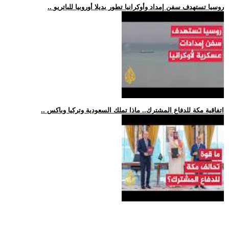
.. روسيا تستهدف سفن إمداد وأوكرانيا تطور بديلا أوروبيا للباتريو
.. اتفاقية مكة للدفاع المشترك.. ماذا تملك السعودية وتركيا وباكس