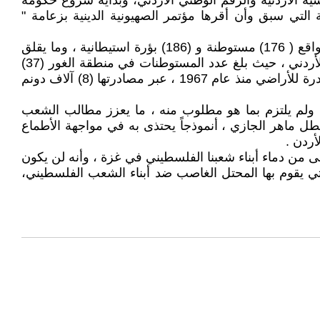
ية ، من الذين يحملون الجنسية الأردنية والرقم الوطني الأردني، وبداية شروع حكومة
ة التي سبق وأن أقرها مؤتمر الصهيونية الدينية بزعامة "
3- إجراءات حكومة العدو الاستيطانية في الضفة الغربية ، حيث بلغ عدد المستوطنات والبؤر الاستيطانية في الضفة (362) بواقع ( 176) مستوطنة و (186) بؤرة استيطانية ، وما يقلق
الحكومة الأردنية خطة حكومة الائتلاف اليمينية بضم منطقة الغور لعزل الأردن عن الضفة الغربية ، ما يهدد الأمن الوطني الأردني ، حيث بلغ عدد المستوطنات في منطقة الغور (37)
مستوطنة أقيمت على (12) ألف دونم ، كما أن غول الاستيطان لم يتوقف في الغور إذ قامت حكومة العدو بأكبر عملية مصادرة للأراضي منذ عام 1967 ، عبر مصادرتها (8) آلاف دونم
 ، ولم يلتزم بما هو مطلوب منه ، ما يعزز مطالب الشعب
البطل ماهر الجازي ، أنموذجاً يحتذى به في مواجهة الأطماع
ردن .
ى من دماء أبناء شعبنا الفلسطيني في غزة ، وأنه لن يكون
التي يقوم بها المحتل الغاصب ضد أبناء الشعب الفلسطيني،