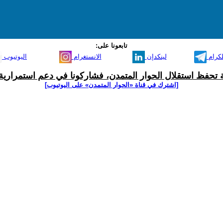
تابعونا على:
لكرام
لينكدإن
الانستغرام
اليوتيوب
ية تحفظ استقلال الحوار المتمدن، فشاركونا في دعم استمرارية 
[اشترك في قناة ‫«الحوار المتمدن» على اليوتيوب]