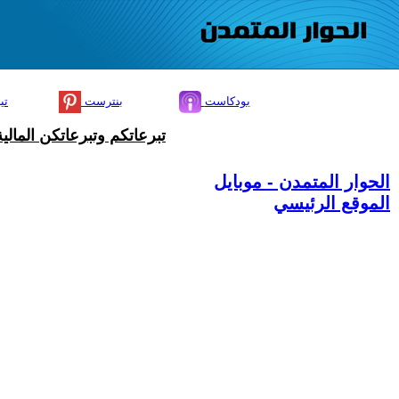
بودكاست
بنترست
تي
تبرعاتكم وتبرعاتكن المال
الحوار المتمدن - موبايل
الموقع الرئيسي