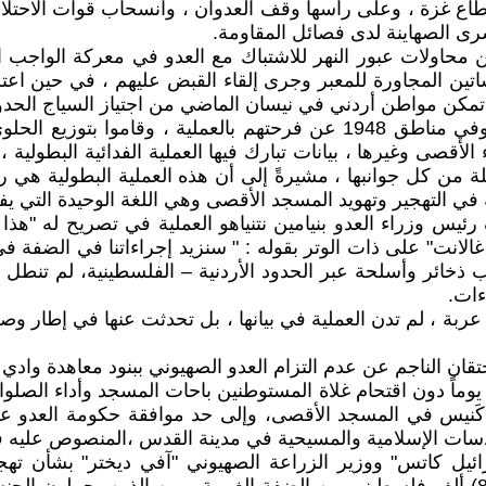
اع غزة ، وعلى رأسها وقف العدوان ، وانسحاب قوات الاحتلا
رى الصهاينة لدى فصائل المقاومة.
عن محاولات عبور النهر للاشتباك مع العدو في معركة الواجب ا
اتين المجاورة للمعبر وجرى إلقاء القبض عليهم ، في حين ا
 تمكن مواطن أردني في نيسان الماضي من اجتياز السياج الحدود
لقد عبر أبناء شعبنا في الضفة الغربية والقدس وقطاع غزة وفي مناطق 1948 ع
الأقصى وغيرها ، بيانات تبارك فيها العملية الفدائية البطو
 من كل جوانبها ، مشيرةً إلى أن هذه العملية البطولية هي رد
في التهجير وتهويد المسجد الأقصى وهي اللغة الوحيدة التي يفه
رئيس وزراء العدو بنيامين نتنياهو العملية في تصريح له "هذ
انت" على ذات الوتر بقوله : " سنزيد إجراءاتنا في الضفة في 
ب ذخائر وأسلحة عبر الحدود الأردنية – الفلسطينية، لم تنط
ءات.
عربة ، لم تدن العملية في بيانها ، بل تحدثت عنها في إطار وصف
تقان الناجم عن عدم التزام العدو الصهيوني ببنود معاهدة وادي
 يوماً دون اقتحام غلاة المستوطنين باحات المسجد وأداء الصلوا
ء كَنيس في المسجد الأقصى، وإلى حد موافقة حكومة العدو عل
قدسات الإسلامية والمسيحية في مدينة القدس ،المنصوص عليه 
رائيل كاتس" ووزير الزراعة الصهيوني "آفي ديختر" بشأن ته