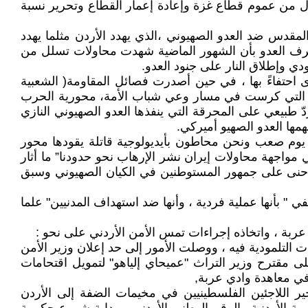
ل من عموم قطاع غزة وإعادة إعمار القطاع وتحرير نسبة
لمقدس ضد العدو الصهيوني ،الذي يهدد الأردن مثلما يهدد
عترف العدو بأن الشهور الماضية شهدت محاولات تسلل من
ي وإطلاق النار على جنود العدو.
ن فرحتهم بالعملية ، وقاموا بتوزيع الحلوى احتفاءً بها ، في حين أصدرت فصائل المقاومة( الشعبية
لية ، التي كرست في مسار وعي شباب الأمة، محورية الحرب
ّ طبيعي على المحرقة التي ينفذها العدو الصهيوني النازي
مها العدو الصهيو أميركي.
ا يوم صعب ونحن محاطون بأيديولوجية قاتلة يقودها محور
مواجهة محاولات إيران نشر الإرهاب نحو حدودنا” ما أثار
ل حنى على جمهور المستوطنين في الكيان الصهيوني وسبق
ي " بأنها عملية فردية ، وأنها ضد استهداف المدنيين" علما
 عربة ، واتخاذه إجراءات تمس الأمن الأردني على نحو :
ت التلمودية فيه ، ووصلت الأمور إلى حد إعلان وزير الأمن
ى مقترح وزير التراث "عميحاي إلياهو" لتمويل اقتحامات
في معاهدة وادي عربة,
جير اللاجئين الفلسطينيين في مخيمات الضفة إلى الأردن