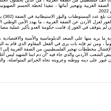
والتصريحات الصادرة عن وزير المالية الصهيوني بتهجير ( 850) ألف فلسطيني من الضفة الغرب
 الضفة الغربية وتهجير أبنائها ، تنفيذا لخطة الحسم الصهيوني
ما يريد منها على الصعد الدبلوماسية والأمنية والاقتصادية
انونياً ، ومن ثم فإنه بات يرى في الفعل المقاوم الذي قام به 
إفشال مخططات تهجير الفلسطينيين من الضفة الغربية إلى الأ
ض الشعب الأردني والذي جاء فيه "أن دم ابننا الشهيد ليس أغل
سان غيور على دينه ووطنه وعروبته تجاه الجرائم المتواصلة، و