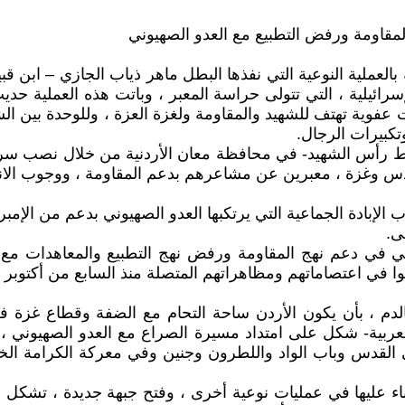
مقاومة ورفض التطبيع مع العدو الصهيوني
بالعملية النوعية التي نفذها البطل ماهر ذياب الجازي – ابن قب
ئيلية ، التي تتولى حراسة المعبر ، وباتت هذه العملية حدي
 عفوية تهتف للشهيد والمقاومة ولغزة العزة ، وللوحدة بين 
تكبيرات الرجال.
سقط رأس الشهيد- في محافظة معان الأردنية من خلال نصب سراد
 القدس وغزة ، معبرين عن مشاعرهم بدعم المقاومة ، ووجوب ا
حرب الإبادة الجماعية التي يرتكبها العدو الصهيوني بدعم من الإ
ى.
ردني في دعم نهج المقاومة ورفض نهج التطبيع والمعاهدات مع
وقع بالدم ، بأن يكون الأردن ساحة التحام مع الضفة وقطاع غز
بية- شكل على امتداد مسيرة الصراع مع العدو الصهيوني ، عمقاً
القدس وباب الواد واللطرون وجنين وفي معركة الكرامة الخالد
للبناء عليها في عمليات نوعية أخرى ، وفتح جبهة جديدة ، تشكل