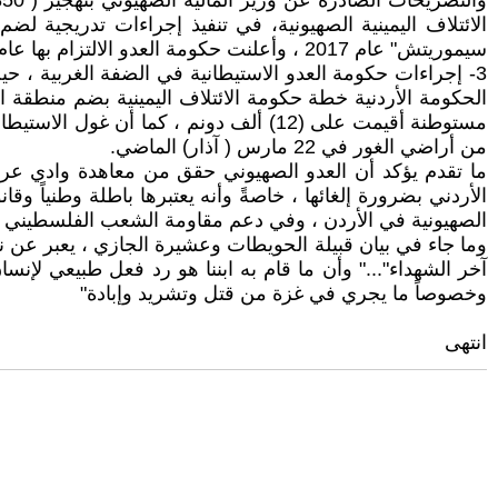
الائتلاف اليمينية الصهيونية، في تنفيذ إجراءات تدريجية لضم
سيموريتش" عام 2017 ، وأعلنت حكومة العدو الالتزام بها عام 2022.
من أراضي الغور في 22 مارس ( آذار) الماضي.
ما تقدم يؤكد أن العدو الصهيوني حقق من معاهدة وادي عربة 
الأردني بضرورة إلغائها ، خاصةً وأنه يعتبرها باطلة وطنياً وق
الصهيونية في الأردن ، وفي دعم مقاومة الشعب الفلسطيني ل
وما جاء في بيان قبيلة الحويطات وعشيرة الجازي ، يعبر عن نب
آخر الشهداء"..." وأن ما قام به ابننا هو رد فعل طبيعي لإن
وخصوصاً ما يجري في غزة من قتل وتشريد وإبادة"
انتهى