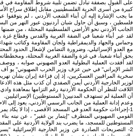
على القبول بصفقة تبادل تضمن تلبية شروط المقاومة في قط
كبيرة من أسرى الحرية الفلسطينيين مقابل إطلاق سراح الأس
ما يجب الإشارة إليه أن أبناء الشعب الأردني ، لم يتوقفوا 
فلسطين ، وسبق أن حاول شبان أردنيون عبور النهر من البس
الجانب الأردني نحو الأراضي الفلسطينية المحتلة ، من ضمنها
وحماس والجهاد والديمقراطية ولجان المقاومة وكتائب شهداء 
مع العدو الإسرائيلي، وضرورة التضامن لإشعال الحدود المحتلة
بحق أبناء شعبنا، في غزة والضفة الغربية المحتلة، ومخططاته 
لقد أفقدت العملية البطولية العدو الصهيوني صوابه ، ووصف 
الشر الإيراني" في حين عزف وزير الحرب الصهيوني" يو آف غال
سخرية المراقبين العسكريين، إذ إن فزاعة إيران بشأن تهري
لوزير الخارجية الأردني أيمن الصفدي أن كذب مثل هذه الادعا
اللافت للنظر أن الحكومة الأردنية رغم التزامها بمعاهدة وادي 
أن العملية لم تستهدف المدنيين( المستوطنين) الإسرائيليين.
وعدم إدانة العملية من الجانب الرسمي الأردني، يعود إلى الاح
1-إجراءات حكومة العدو في المسجد الأقصى ، إذا لا يكاد يمر
القومي الصهيوني المتطرف "إيتمار بن غفير" ، عن نيته بنا
المستوطنين للمسجد، ما يضرب بند الولاية الأردنية على الم
2- التصريحات الصادرة عن وزير الخارجية الإسرائيلية "يس