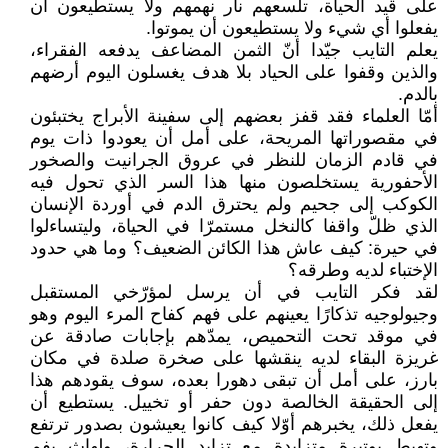
على قيد الحياة، تلسعهم نار نهمهم ولا يستطيعون أن
يفعلوا أي شيء ولا يستطيعون أن يموتوا.
يعلم التايب جيّدا أنّ الثمن المضاعف يدفعه الفقراء،
والذين وقفوا على الحياد بلا هدف يغسلون اليوم أرضهم
بالدم.
أمّا العلماء فقد قفز بعضهم إلى سفينة الأبراج يختبئون
في مقصوراتها المريحة، على أمل أن يعودوا ذات يوم
في قادم الزمان للنظر في عروق الجرانيت والصخور
الأحفورية يستخلصون منها هذا السر الذي تحول فيه
الكوكب إلى جحيم ولم يحترق الدم في أوردة الإنسان
الذي ظلّ واقفا كالنخل مستمرّا في الحياة، وليتساءلوا
في حيرة: كيف عاش هذا الكائن الضعيف؟ وما هي حدود
الإختباء لديه وطرقه؟
لقد فكر التايب في أن يرسل لمؤرّخي المستقبل
وجيولوجيه تذكارًا يعينهم على فهم كفاح المرء اليوم وهو
في موقد تحت التحميص، يمدّهم بإجابات صادقة عن
غريزة البقاء لديه ينقشها على صخرة صلدة في مكان
بارز، على أمل أن تبقى دهورا بعده، سوف يقودهم هذا
إلى الحقيقة الخالصة دون حفر أو تخييل. يستطيع أن
يفعل ذلك، يخبرهم أوّلا كيف كانوا يعيشون بصدور ترتفع
وتهبط بوتيرة متزايدة مع تزايد الحرارة، ولهاث بفم