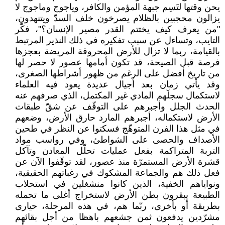
يحن وقتها لتَسِم جبهة المؤمن والكافر، وياجوج وماجوج لا
يزالون محجبين بالظلام يصرخون خلف السدّ ويتنهدون،
"من يعرف كيف يختتم القدر مصير الإنسان؟"، فكّر
التايب، وتساءل عن سبب تفكيره في ذلك النذير المرتبط
بالقيامة، ربما لا تزال للأرض المحروقة المريضة بعجزها
فرصة قبل الصيحة، قد تكون أمامها عصور لا حصر لها
من تاريخ أفضل على الرغم من ظهور أشراطها الصغرى،
وقد يأتي زمان بعد أجيال عديدة يعود فيه العلماء
لاستكمال سجلّهم المادي غير المكتمل، الذي صرفهم عنه
الحدث الجلل وأجبرهم على التوقّف عن شقّ طبقات
الأرض لاستكماله، أجبرهم المارد حارق الأرض، وضعهم
في مثل هذا الفرن المتوهّج فسكتوا عن النظر في طحين
الأصداف والحصى على الشواطئ، وفي رواسب مواد
التربة المتراكمة بفعل عمليات تحلّل المعادن وتآكل
قشرة الأرض المستمرّة منذ عصور، لقد توقّفوا الآن عن
فعل ذلك هم والجماعة المشكوك في رغباتهم الحقيقية،
ونواياهم الخفية، الذين كانوا منشغلين في استحلاب
الطبيعة يبقرون بطن الأرض لاستخراج أغلى ما تحمله
بطريقة أو بأخرى، ربّما هم، في هذه المرحلة، حيارى
مشرّدين يدفعون ثمن جشعهم باهظا من أجل بقائهم