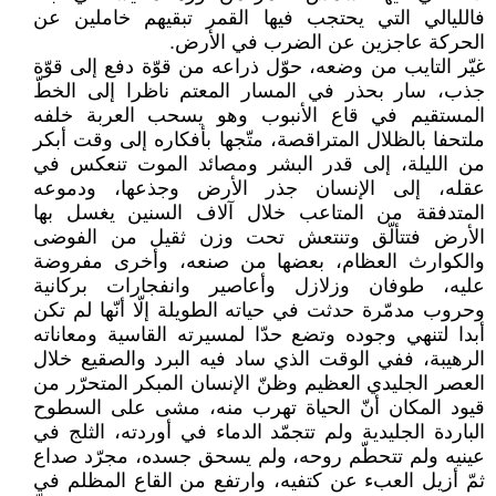
فالليالي التي يحتجب فيها القمر تبقيهم خاملين عن
الحركة عاجزين عن الضرب في الأرض.
غيّر التايب من وضعه، حوّل ذراعه من قوّة دفع إلى قوّة
جذب، سار بحذر في المسار المعتم ناظرا إلى الخطّ
المستقيم في قاع الأنبوب وهو يسحب العربة خلفه
ملتحفا بالظلال المتراقصة، متّجها بأفكاره إلى وقت أبكر
من الليلة، إلى قدر البشر ومصائد الموت تنعكس في
عقله، إلى الإنسان جذر الأرض وجذعها، ودموعه
المتدفقة من المتاعب خلال آلاف السنين يغسل بها
الأرض فتتألّق وتنتعش تحت وزن ثقيل من الفوضى
والكوارث العظام، بعضها من صنعه، وأخرى مفروضة
عليه، طوفان وزلازل وأعاصير وانفجارات بركانية
وحروب مدمّرة حدثت في حياته الطويلة إلّا أنّها لم تكن
أبدا لتنهي وجوده وتضع حدّا لمسيرته القاسية ومعاناته
الرهيبة، ففي الوقت الذي ساد فيه البرد والصقيع خلال
العصر الجليدي العظيم وظنّ الإنسان المبكر المتحرّر من
قيود المكان أنّ الحياة تهرب منه، مشى على السطوح
الباردة الجليدية ولم تتجمّد الدماء في أوردته، الثلج في
عينيه ولم تتحطّم روحه، ولم يسحق جسده، مجرّد صداع
ثمّ أزيل العبء عن كتفيه، وارتفع من القاع المظلم في