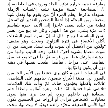
مفارقة عجيبة حرارة تذوّب الجلد وبرودة في العاطفة، إذ
أنّ المضاجعة عملية مؤلمة تشبه إغتصاب الأرملة
السوداء لذكرها، يعلم المرء أنّ من يقوم بها يفعل شيئا
سخيفا، ومن المحتّم إذا أخطأ الشخص التقدير أن تُسحل
قطعة من جلده ليبقى عاجزا إلى الأبد، أخبره بلقاسم
ذات مرّة بشيء من هذا القبيل، وكان قد بلغ من العمر
السنّ المناسبة للزواج. قال له إنّ نسوة اليوم البشعات
يأكلن الأعضاء في فترة التزاوج. وضحك وهو يضيف:
"ولكن، من الأفضل أن تموت وأنت تسدّد ضربتك من أن
تموت مصابا بشيء آخر"، انقلب وجه التايب وقتها من
الدهشة وارتبك عقله من قوله، ثمّ بدأ في تجميع تفاصيل
التفاصيل على مراحل، تفاصيل طبعت نفسها في ذهنه
دون أن يكون واعيًا بها.
في السنوات القريبة كان يرى حشدا من الأسر الحالمين
بالعبور إلى مدينة الأبراج ينصبون خيامهم على الشاطئ،
عائلات بأكملها يخيّمون هناك، ثمّ بدأت تلك العلامات
تتلاشى شيئا فشيئا، لمّا ذبلت زهرة آمالهم وانطفأ حلم
السعادة في داخلهم وبرد، لم يعد يرى منها سوى
محاولات لأشخاص فرادى أو أزواجا من الجنسين تكون
فيها الأنثى الضعيفة مجرّد زائدة دوديّة لا بيت لها، تبحث