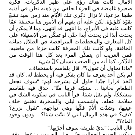
الآمال. كانت هناك رؤى على ظهر الذكريات، فكرة
صغيرة غامضة في الجزء الخلفي من ذهنه تطن في أذنيه
طنينا مزعجا، لا تزال ذكرى تلك الأيّام منذ زمن بعيد تشعّ
بقوّة كلؤلؤة. لكن عليه أن يفهم أن الأمور هنا مختلفة عمّا
كانت عليه في الأبراج، ما انتهى قد انتهى، وما لا يمكن أن
يحدث أبدًا لن يحدث أبدا حتّى لو تمكّن من الإستيلاء على
كل المعارف والمخططات المتراقصة في الظلال دماغه
الخافتة. ولو كانت تلك المعرفة كانت جزءا من ماضيه،
فمن الغريب أن يتمكّن المرء بعد كل هذا الوقت من
التذّكر، كما أنه من الصعب نسيان كلّ شيء.
"ماذا تحاول أن تقول؟"، قال بلقاسم باستخفاف.
لم يكن أحد يعرف ما كان يفكر فيه أو يخطط له. كان قد
اتّخذ قرارا جيّدا حاول أن يشرحه لهم: "سوف نجعل
الطعام بجانبنا .. سننبّته قريبا منّا"، حدق فيه بلقاسم
متشككاً، ولم يقل شيئا، قرأ التايب في سكوته الشك في
سلامة عقله، وابتسمت ليلى والسخرية تختبئ خلف
عينيها، وشدّت الأمّ فكّها وهي تواجهه: "تقول نزرع؟
كيف؟ في هذه الرمال التي لا تنبّت شيئا؟ .. ودون وجود
الماء؟".
قال التايب: "لديّ طريقة سوف أجرّبها."
سكت الجميع للحظات حتّى صار الصمت مزعجا، وقف