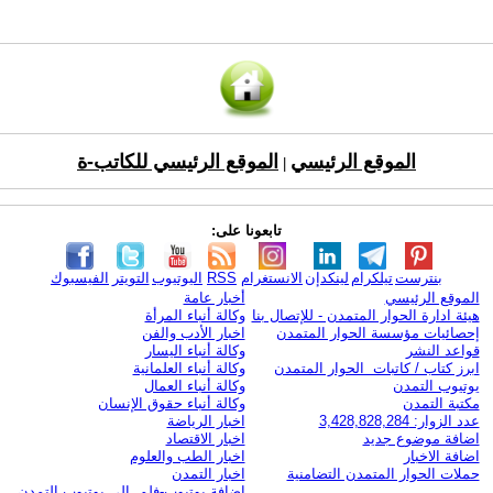
الموقع الرئيسي
الموقع الرئيسي للكاتب-ة
|
تابعونا على:
بنترست
تيلكرام
لينكدإن
الانستغرام
RSS
اليوتيوب
التويتر
الفيسبوك
الموقع الرئيسي
أخبار عامة
هيئة ادارة الحوار المتمدن - للإتصال بنا
وكالة أنباء المرأة
إحصائيات مؤسسة الحوار المتمدن
اخبار الأدب والفن
قواعد النشر
وكالة أنباء اليسار
ابرز كتاب / كاتبات الحوار المتمدن
وكالة أنباء العلمانية
يوتيوب التمدن
وكالة أنباء العمال
مكتبة التمدن
وكالة أنباء حقوق الإنسان
عدد الزوار: 3,428,828,284
اخبار الرياضة
اضافة موضوع جديد
اخبار الاقتصاد
اضافة الاخبار
اخبار الطب والعلوم
حملات الحوار المتمدن التضامنية
اخبار التمدن
إضافة يوتيوب-فلم إلى يوتيوب التمدن