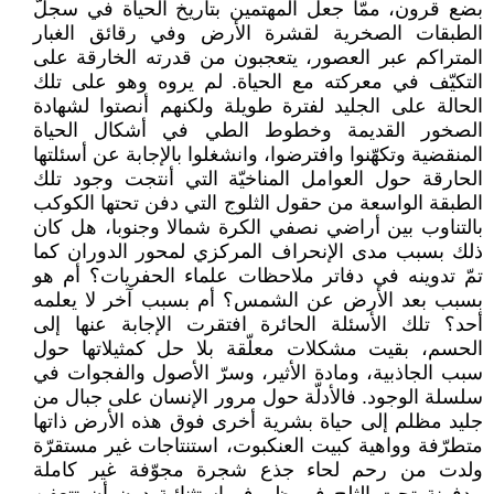
بضع قرون، ممّا جعل المهتمين بتاريخ الحياة في سجلّ
الطبقات الصخرية لقشرة الأرض وفي رقائق الغبار
المتراكم عبر العصور، يتعجبون من قدرته الخارقة على
التكيّف في معركته مع الحياة. لم يروه وهو على تلك
الحالة على الجليد لفترة طويلة ولكنهم أنصتوا لشهادة
الصخور القديمة وخطوط الطي في أشكال الحياة
المنقضية وتكهّنوا وافترضوا، وانشغلوا بالإجابة عن أسئلتها
الحارقة حول العوامل المناخيّة التي أنتجت وجود تلك
الطبقة الواسعة من حقول الثلوج التي دفن تحتها الكوكب
بالتناوب بين أراضي نصفي الكرة شمالا وجنوبا، هل كان
ذلك بسبب مدى الإنحراف المركزي لمحور الدوران كما
تمّ تدوينه في دفاتر ملاحظات علماء الحفريات؟ أم هو
بسبب بعد الأرض عن الشمس؟ أم بسبب آخر لا يعلمه
أحد؟ تلك الأسئلة الحائرة افتقرت الإجابة عنها إلى
الحسم، بقيت مشكلات معلّقة بلا حل كمثيلاتها حول
سبب الجاذبية، ومادة الأثير، وسرّ الأصول والفجوات في
سلسلة الوجود. فالأدلّة حول مرور الإنسان على جبال من
جليد مظلم إلى حياة بشرية أخرى فوق هذه الأرض ذاتها
متطرّفة وواهية كبيت العنكبوت، استنتاجات غير مستقرّة
ولدت من رحم لحاء جذع شجرة مجوّفة غير كاملة