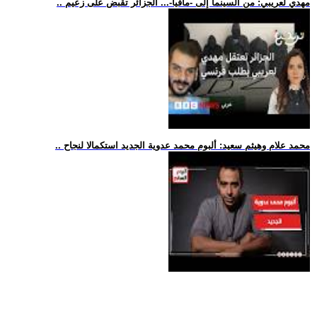
.. مهدي لعريبي: من السينما إلى -مافيا-... الجزائر تقبض على زعيم
.. محمد علام وهيثم سعيد: ألبوم محمد عدوية الجديد استكمالا لنجاح