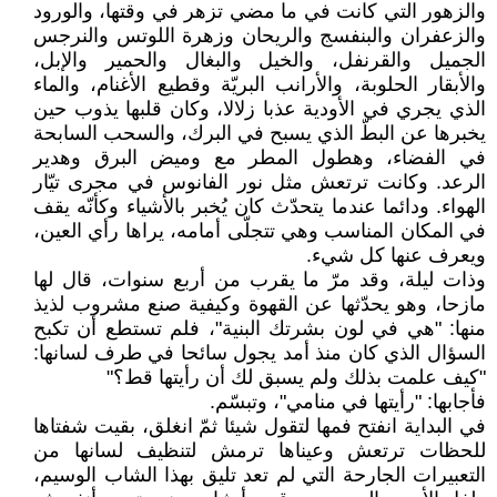
والزهور التي كانت في ما مضي تزهر في وقتها، والورود
والزعفران والبنفسج والريحان وزهرة اللوتس والنرجس
الجميل والقرنفل، والخيل والبغال والحمير والإبل،
والأبقار الحلوبة، والأرانب البريّة وقطيع الأغنام، والماء
الذي يجري في الأودية عذبا زلالا، وكان قلبها يذوب حين
يخبرها عن البطّ الذي يسبح في البرك، والسحب السابحة
في الفضاء، وهطول المطر مع وميض البرق وهدير
الرعد. وكانت ترتعش مثل نور الفانوس في مجرى تيّار
الهواء. ودائما عندما يتحدّث كان يُخبر بالأشياء وكأنّه يقف
في المكان المناسب وهي تتجلّى أمامه، يراها رأي العين،
ويعرف عنها كل شيء.
وذات ليلة، وقد مرّ ما يقرب من أربع سنوات، قال لها
مازحا، وهو يحدّثها عن القهوة وكيفية صنع مشروب لذيذ
منها: "هي في لون بشرتك البنية"، فلم تستطع أن تكبح
السؤال الذي كان منذ أمد يجول سائحا في طرف لسانها:
"كيف علمت بذلك ولم يسبق لك أن رأيتها قط؟"
فأجابها: "رأيتها في منامي"، وتبسّم.
في البداية انفتح فمها لتقول شيئا ثمّ انغلق، بقيت شفتاها
للحظات ترتعش وعيناها ترمش لتنظيف لسانها من
التعبيرات الجارحة التي لم تعد تليق بهذا الشاب الوسيم،