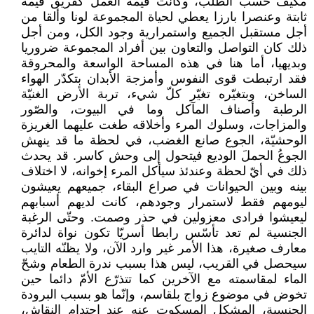
مكيّف حسب الطلب، وكانت قيمة العمل كفريق قيمة
ثابتة وعنصرا بارزا يعطي لحياة المجموعة لونا وألقا من
أجل مستقبل الجميع واستمرارية وجود الكل، ومن أجل
ذلك كان التواصل والتعاون بين أفراد المجموعة ضروريا
وبديهيا، أما هنا في هذه المساحة الواسعة والمحروقة
فقد ارتبطت قوى النفوس وأمزجة الأبدان بتكدّر الهواء
الساخن، وبتغيّره تغيّر كلّ شيء، تربة الأرض الغنيّة
الرطبة وأصناف المآكل وما في البيوت، والصّور
والمزاجات، وسلوك المرء وأخلاقه طغت عليهما الغريزة
الوحشيّة، الجوع صانع الغضب، في لحظة ما قد ينهش
الجوعُ الحملَ الوديع فيتحول إلى وحش كاسر. قد يحدث
ذلك في أيّ لحظة وعندئذ سيأكل المرء إخوانه، لا اختلاف
بينه وبين الحيوانات في صراع البقاء، جميعهم يعيشون
ليومهم فقط لاستمرار وجودهم، كانت لديهم أسبابهم
ليعيشوا فرادى معزولين في حذر وصمت. وحتّى الرغبة
الجنسية لم تعد تأسّس رابطا أسريّا تكون نواة لدائرة
معارف صغيرة، هذا الأمر غير وارد الآن، ولا يظنّه التايب
سيحصل في القريب، ليس هذا بسبب ندرة الطعام وشحّ
الماء لمقاسمته مع الآخرين كما تتذرّع الأمّ دائما حين
تخوض في موضوع زواج بلقاسم، وإنّما هو بسبب البرودة
الجنسية، المشكل المسكوت عنه عند احتدام النقاش،