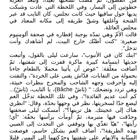
من الفضول، ثمّ مضت تسحبها بعيدا، وتبعد العربة
خطوتين إلى اليسار، وفي اللحظة التي عادت وشبكت
يديها حول ساقيها حيث كانت تجلس، كان التايب قد عبر
الفتحة وأغلقها وشقّ طريقه إلى مكانه المعتاد في
مجلس العائلة.
قالت الأمّ وهي تمدّه بوجبة إفطاره في صحفة ألومنيوم
صغيرة: "كنت أظنّك خارج البيت، لم أشاهدك وأنت
تدخل".
"ابنك كان في الأنبوب"، سارعت ليلى بالقول، وأتبعت
حديثها ابتسامة كبيرة ماكرة قفزت إلى شفتيها، ثمّ
أضافت معلّقة: "عوض أن يأتينا محملا بالطعام جاءنا
بحمولة من النفابات، قدّاش يفنى على الخردة"، والتفتت
إليه وأحرقت وجهه الشاحب والمحرج بنظرات خبيثة،
وهي تردد وتضحك: " (بَاشْ Bâche)، يا التايب، (بَاشْ)...
كم أنت عديم الفائدة!"، وفي تلك اللحظة تدخّل العم
ليضع حدّا لسخريتها، نظر في وجهها بحدّة، وقال: "انظري
هناك إلى عجينتك. هل ترينها؟"، أمسكت ليلى صحفتها
وحدّقت فيها متبرمة، ثمّ أومأت برأسها بخفّة: "أي!
رأيتها"، "هيّا تغذّي بها وتوقفي عن التحدث إلى الصبي
بهذه الطريقة!"، أضاف العم بشكل حاسم، فوضعت
السبّابة والابهام على شفتيها وحرّكتهما إلى اليمين قليلا