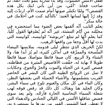
طفل الأمس الصموت، وقد بدأ شاربه ينمو تحت أنفه، ثم
صاحت فجأة: "أمّي، من أين يأتي ابنك بكل هذه
القصص؟" ولمّا تكسّر صوتها أمام صمت الأم، ارتدّت إليه
وقد رُدّ إليها لسانها العنيد: "بالتأكيد كنت في أحلامك في
حالة سكر".
يعلم التايب أنّه ألقمها بعض الضوء مما استحضره في
مخيّلته من أيّام التنشئة، غير أنّه لم يُصْدِقها القول كلّيا،
كما يعلم أنّها لم تبتلع "حربوشة" كوابيسه، كوابيسه التي
بدت لها أقلّ وجعا من واقعها الرهيب.
لكنّ الخريف الذي تنتظر ليلى قدومه، بملابسها البيضاء
المتّسخة والممزّقة في أماكن كثيرة، لم يُرَ أبدا هنا، ولا
الشتاء ولا الربيع، كان صيفا قائظا متواصلا، صيفا قائظا
طويلا لا نهاية له، خفّفت الأقاصيص المثيرة من فظاظته،
قصص كثيرة عن الحياة والموت والحرّ والجوع، وحكايات
لا تمل عن الروائح الطيبة التي كان البشر في الحاضر
القريب يتشمّمونها، والأشياء الجميلة التي يعشقها النظر،
وكان الماء في كل مكان والغيوم تلوح في سماء البشر،
وكان الجليد هنا وهناك، كل ذلك قد رقص فوقه لهب
شعلة السماء النحاسية الحارة فأزاله، ولم يعد سوى
قصص تتناقلها الألسن في الليالي الحنادس والدهماء التي
لا تعطي فيها الشمس القمر من نورها ما يستضيء به،