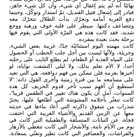
نهائيًا أنه لم يتم إغفال أي شيء، وأن كل شيء جاهز،
فبادر إلى إشعال فتيل القنديل، ثمّ استدار وتوكّل، وحينما
دفع العربة أمامه وتحرّك بدأت الظلال تتحرّك معه
وتتضاعف دكنتها. سيطر على قلبه خوف ورهبة ووجع
شديد، فقد كانت هذه هي المرّة الأولى التي يقوم فيها
برحلة بحث بعيدة بمفرده.
كانت مهمته اليوم استثنائيّة جدّا، غريبة بعض الشيء،
وجريئة، ولأنّها ليست من أجل جلب الحطب أو الحصول
على المياه العذبة أو الطعام، لم يطلع التايب على رحلته
أحدا، لا الأم تعلم بذلك، ولا ليلى اكتشفت نواياه، لو
أخبرها بعزمه فلن تتمكن من فهم دوافعه، هي التي تعيد
على مسامعه ما بين فترة زمنية وأخرى القول ذاته: "لا
أستطيع أن أفهم سبب تأخر قدوم الخريف كل هذه
السنوات، آمل أن يكون هناك تغيير في الطقس قريبا"،
كانت تتعثّر بأحلامه المشوشة التي أطلعها عليها، يجترّ
شذرات من شقوق ذاكرته التي أعاد بناءها في حديثه
معها عن الزمن القديم والأشياء الغريبة التي اختفت
فجأة، عن النباتات المتسلّقة والطفيلية التي كانت في
يوم من الأيام نابتة، والأشجار التي كانت تتغطّي بالأزهار
والفراشات، والعصافير التي كانت تطير وتغنّي بسعادة،