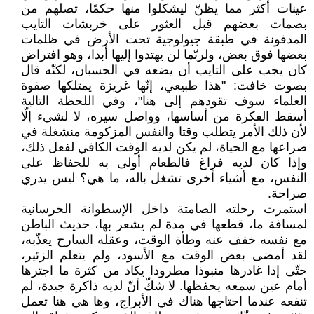
عينات أكثر مما يظنّ ليشكلوا منها حكمًا، تصلهم من
بصمات بعضهم قبل العثور على خربشات التايب
المدفونة في طبقة جيولوجية تحت الأرض في ظلمات
بعضها فوق بعض، ولربّما لن يهتدوا إليها أبدا، وهو افتراض
كان يجب على التايب أن يضعه في الحسبان، لكنّه قال
بصوت خافت: "هذا طبيعي، إنّها غريزة يمتلكها صفوة
العلماء سوف تقودهم إلى هنا"، وفي اللحظة التالية
أسقط الفكرة من أساسها، وواصل سيره، لا لشيء إلّا
لأن ذلك الأمر يتطلب وقتا والنفس المزكومة منشغلة في
صراعها مع الحياة، لم يكن لديه الوقت الكافي لفعل ذلك،
وإذا كان لديه فراغ فالطعام أولى به للحفاظ على
النفس، مع أشياء أخرى تشغل باله، ما هي؟ ليس يدري
صراحة.
استمرت رحلته الصامتة داخل الإسطوانة الخرسانية
لمسافة ما، قطعها في مدة لم يشعر بها، حديث الباطن
مع نفسه خفف عنه وطأة الوقت، وعقله السارح يعذّبه،
لقد أمضى بعض الوقت مع الأسود، ولم يتعلم الزئير،
حتّى إذا غادرها منبوذا مطرودا يكاد من كثرة ما اجترها
أمام عين سمعه يحفظها. لا شكّ أنّ لديه ذاكرة جيدة، لم
تنفعه عندما احتاجها هناك في الأبراج، وها هي هنا تعمل