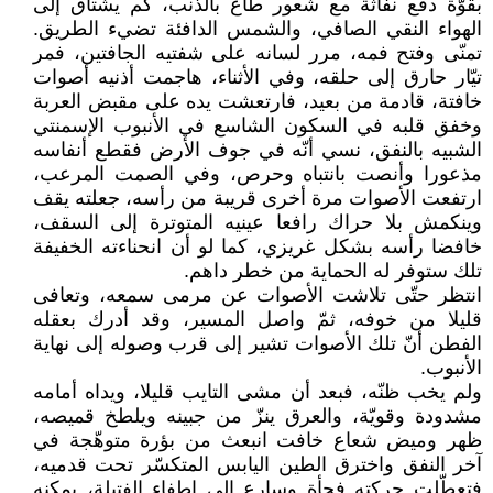
بقوّة دفع نفّاثة مع شعور طاغ بالذنب، كم يشتاق إلى
الهواء النقي الصافي، والشمس الدافئة تضيء الطريق.
تمنّى وفتح فمه، مرر لسانه على شفتيه الجافتين، فمر
تيّار حارق إلى حلقه، وفي الأثناء، هاجمت أذنيه أصوات
خافتة، قادمة من بعيد، فارتعشت يده على مقبض العربة
وخفق قلبه في السكون الشاسع في الأنبوب الإسمنتي
الشبيه بالنفق، نسي أنّه في جوف الأرض فقطع أنفاسه
مذعورا وأنصت بانتباه وحرص، وفي الصمت المرعب،
ارتفعت الأصوات مرة أخرى قريبة من رأسه، جعلته يقف
وينكمش بلا حراك رافعا عينيه المتوترة إلى السقف،
خافضا رأسه بشكل غريزي، كما لو أن انحناءته الخفيفة
تلك ستوفر له الحماية من خطر داهم.
انتظر حتّى تلاشت الأصوات عن مرمى سمعه، وتعافى
قليلا من خوفه، ثمّ واصل المسير، وقد أدرك بعقله
الفطن أنّ تلك الأصوات تشير إلى قرب وصوله إلى نهاية
الأنبوب.
ولم يخب ظنّه، فبعد أن مشى التايب قليلا، ويداه أمامه
مشدودة وقويّة، والعرق ينزّ من جبينه ويلطخ قميصه،
ظهر وميض شعاع خافت انبعث من بؤرة متوهّجة في
آخر النفق واخترق الطين اليابس المتكسّر تحت قدميه،
فتعطّلت حركته فجأة وسارع إلى إطفاء الفتيلة، يمكنه