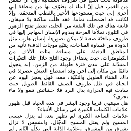
مدفونة تحت الثلج في ظروف استثنائية دون أن تتعفن
من الغمر، قيل إنّ الماء لم يطوّف بها من منطقة إلى
أخرى إلى حيث مستودعها الأخير بالقطب المتجمّد، وإلّا
لكانت قد اضمحلّت تماما، فقد ظلّت ساكنة بلا سيقان،
قابعة هناك في تلك البقعة من الجليد، تنتظر تفتح الزهور
في الثلوج، تملأها الفرحة بقدوم الإنسان المهاجر إليها في
ظروف مناخيّة صعبة لا يمكن تصورها، إنسان هارب مثل
الدودة من قساوة المناخات، يتتبّع موجات الدفء تأتيه من
المناطق الدفيئة على مسافة مئات الآلاف من
الكيلومترات، حيث يتضاءل وجود الثلج خلال تلك التغيّرات
المتبدّلة على مدى فترة طويلة من الزمن. إنه يتجول
دائمًا من مكان إلى آخر، وقد استطاع العيش عصرئذ في
ذاك الشتاء الطويل والتكيّف معه، فهل يعجز اليوم عن
الحياة في ظل ظروف الصيف القائظ الطويل حيث
سادت فيه الحرارة بدل البرد فلا حشائش تنمو ولا ماء
يجري؟
هل سينتهي قريبا وجود البشر في هذه الحياة قبل ظهور
علامات الكلمات الكبيرة في رسائل الأنبياء؟
علامات الساعة الكبرى لم تظهر بعد، لم ينزل عيسى
المسيح ولم يقتل المسيح الدجّال، والشمس لا تزال
تشرق من المشرق، وعلامة الدّابة التي تكلّم النّاس لم