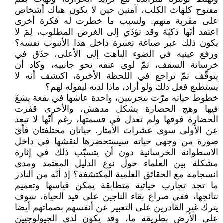
مفتوح كلهاث الكلب، آمنين حين لا يكون هناك أشخاص
على مقربة منهم. ولسبب ما خطرت له فكرة أخرى
اعتقد أنّها ذكيّة وقد تؤدّي إلى الغرض المطلوب، لِمَ لا
يكون ذلك عبر صياغة تعبيرة داخل هذا الأنبوب نفسه؟
ورفع عينيه في الضوء الباهت إلى الأعلى، حدّق في
خرسانة السقف، ثمّ لوى عنقه نحو جانبيه، وكاد أن
يتوقّف ثمّ تراجع في اللحظة الأخيرة، اكتشف أنه لا
يستطيع فعل ذلك ولو أراد، ماذا لديه ليقوله لهم؟
خطوط حياته مرّت بتجربتين، واحدة عاشها في بقعة يشعّ
فيها وهج الحضارة بشكل مدهش، والأخرى قفزت
الحضارة فوقها ولم تعدل في قسمتها، رغم أنّها لا تبعد
عن الأولى سوى عشرات الأمتار. حياتان مختلفتان فأيّ
صورة من وجهي حياته سيستحضرها لنقشها في داخل
الاسطوانة الخرسانية دون أن يتسبّب ذلك في إثارة
مشكلة بين العلماء حول نوع الدليل المعتمد ومدى
انسجامه مع الحقائق العلمية المكتشفة؟ إذ أنّه من النادر
ما تجد تجارب حياتية متطابقة يمكن قياسها وتعميم
نتائجها، ففي صراع بقاء الناجين على قيد الحياة، سوف
يترك غير القادرين على التعبير عن أنفسهم بصماتهم أيضا
على الأرض بطريقة ما، وقد يكون لدى الجيولوجيين