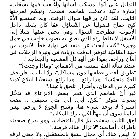
للتدليل على أنّها أمسكت لسانها وأغلقت فمها بسحّاب،
إشارة ذكيّة دغدغت بلقاسم فضحك وتبسّم لمزحتها
التايب، لقد كان يراقبها طوال الوقت. ولم تستطع الأمّ
كبح جماح فضولها عن التّساؤل عمّا كان يفعله داخل
الأنبوب، فطرحت السؤال وهي تحني عنقها قليلا إلى
الأسفل لالتقاط ردّه الذي نطق به بصوت خافت في جمل
وجيزة: "كنت أبحث عن منفذ في نهاية خطّ الأنبوب من
جهة السّاميّة لتوفير الوقت وزيادة في وتيرة الرحلات في
أمان وراحة، بعيدا عن الهياكل العظمية والجماجم".
عندئذ سأله العمّ بلمسة من الاهتمام: "وماذا وجدت؟"
"طريق أقصر قطعتها دون مشاكل"، ردّ التايب، فارتجف
العمّ متحمّسا: "هذا رائع .. هذا رائع، ستجنّبنا ابتلاع كمية
كبيرة من الدخان، وأضرارا تلحق بأعيننا."
غير أنّ بلقاسم الذي شعر ببعض الانزعاج قد تدخّل
بصوت متوتّر: "لكنّ، أبي، إلى متى سنبقى .. بضعة
أشهر؟ لا يوجد شيء هنا، وشبح الجوع لا يرحم. ليس
أمامنا سوى أن نتهيّأ لكي نترك المكان."
لعق التايب شفتيه، ثمّ قال باقتضاب، وهو يقرع صحفته
بأطراف أصابعه: "لا تزال هناك فرصة."
لا، ليس هناك أي مجال للتنبؤ بالمستقبل، ولا معنى لرفع