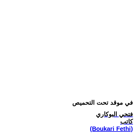
في موقد تحت التحميص
فتحي البوكاري
كاتب
(Boukari Fethi)