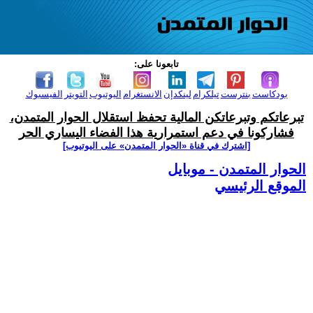
تابعونا على:
بودكاست
بنترست
تيلكرام
لينكدإن
الانستغرام
اليوتيوب
التويتر
الفيسبوك
تبرعاتكم وتبرعاتكن المالية تحفظ استقلال الحوار المتمدن،
فشاركونا في دعم استمرارية هذا الفضاء اليساري الحر
[اشترك في قناة ‫«الحوار المتمدن» على اليوتيوب]
الحوار المتمدن - موبايل
الموقع الرئيسي