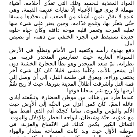
المواد المغذية للجسد وتلك التي تغذّي أحلامه، أشياء
مهملة لا يرى فيها الأغبياء إلّا نفايات عديمة القيمة، وهي
عنده لا تقدّر بثمن، أشياء من الصعب أن يحدّدها مسبقا
حتّى يتعثّر بها، وتلمع قدّامه، وحين يعثر على شيء منها
تغلبه الفرحة وتغمر قلبه موجة دافئة وكأن حياة حلوة
جديدة تستيقظ في الجزء الخلفي من ذهنه، أو بصيص
أمل.
دفع بهدوء رأسه وكتفيه إلى الأمام وتطلّع في الأرض
السوداء العارية حيث تضاريس المنحدر قريبة من
نظراته، ثمّ صعد المنحدر وهو يطأ الحجارة الخشنة دون
أن يشعر بالألم، وكلّما مشى قليلا كان كل شيء آخر
يختفي وراءه، ويغرق في ظلمة الليل، إلى أن وصل إلى
قمة التل وأشرقت أطلالُ المدينة بنورها، حيث لا ريح تقُمُّ
أرضها ولا ريح تثير سحابا فوقها.
عندما طُرد من هناك، من موطن الحضارة، وتلقّفته أيادي
عائلة العمّ، كان كمن أنزل من الجنّة إلى الأرض حيث
الألم والبؤس والموت، تماما كجدّه آدم الذي أُهبط منها
مع عدوّيه، حيّة وشيطان، ليواجه الخطر والإذلال والموت.
التماثل الكبير يكمن كذلك في الاتّساع والعزلة، في
موطنه الأوّل حيث ولد كانت المساحة بمقدار والهواء