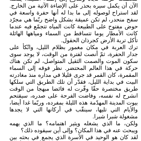
الآن أن يكمل سيره بحذر على الإضاءة الآتية من الخارج.
لقد استراح لوصوله إلى ما بدا له أنها حفرة واسعة في
سفح منحدر، لم تكن عميقة بشكل واضح ربّما هي مجرّد
حوض مفتوح على الطبيعة كانت المياه تتجمّع فيه عندما
كانت الأمطار يوما تتساقط من السماء ومياهها الهائلة
تأكل تربة الأرض كجرذان الحقول.
ترك العربة في مكان مغمور بظلام الليل، واتّكأ على
جدار الحفرة، ثمّ أنصت لفترة من الوقت، لا يوجد سوى
سكون الموت والصمت الثقيل المتواصل، لم تكن هناك
حركة في هذا العالم المحتضر. نظر فوقه إلى السماء
المقمرة، كان القمر قد جرى قليلا في مداره منذ مغادرته
البيت في بداية الليل، فقدّر أن تلك الطريق التي سلكها
طريق مختصرة حقّا وفّرت له فائضا مبهجا من الوقت
انشرح له نفسه، وفاضت الفرحة على صدره، سيقتحم
بيوت المدينة المهدّمة هذه الليلة بمفرده، وربّما غدا أيضا،
والأيام التي تليها، سينقّب في أركانها التي لا يجدها
مشغولة شبرا شبرا.
ولكن، ما الذي يشغله ويثير اهتمامه؟ ما الذي يهمه
ويبحث عنه في هذا المكان؟ وإلى أين سيقوده ذلك؟
لقد كان هو الوحيد في الأسرة الذي يجمع في بحثه بين