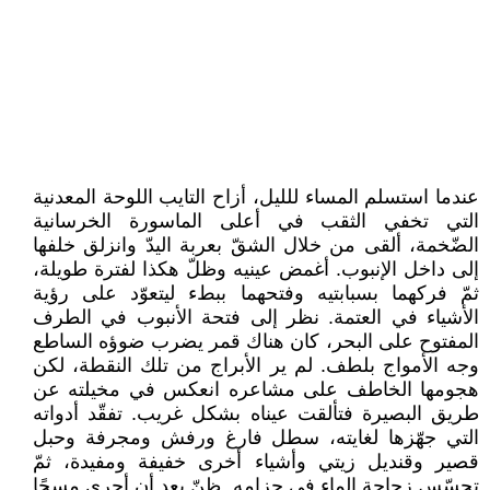
عندما استسلم المساء للليل، أزاح التايب اللوحة المعدنية
التي تخفي الثقب في أعلى الماسورة الخرسانية
الضّخمة، ألقى من خلال الشقّ بعربة اليدّ وانزلق خلفها
إلى داخل الإنبوب. أغمض عينيه وظلّ هكذا لفترة طويلة،
ثمّ فركهما بسبابتيه وفتحهما ببطء ليتعوّد على رؤية
الأشياء في العتمة. نظر إلى فتحة الأنبوب في الطرف
المفتوح على البحر، كان هناك قمر يضرب ضوؤه الساطع
وجه الأمواج بلطف. لم ير الأبراج من تلك النقطة، لكن
هجومها الخاطف على مشاعره انعكس في مخيلته عن
طريق البصيرة فتألقت عيناه بشكل غريب. تفقّد أدواته
التي جهّزها لغايته، سطل فارغ ورفش ومجرفة وحبل
قصير وقنديل زيتي وأشياء أخرى خفيفة ومفيدة، ثمّ
تحسّس زجاجة الماء في حزامه. ظنّ بعد أن أجرى مسحًا