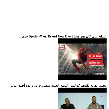
.. فيلم Spider-Man: Brand New Day | البداية اللي كان بيتر محتا
.. محمد عدوية يكشف كواليس ألبومه الجديد ومشروع عن والده أحمد عد