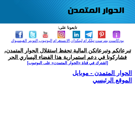
تابعونا على:
بودكاست
بنترست
تيلكرام
لينكدإن
الانستغرام
اليوتيوب
التويتر
الفيسبوك
تبرعاتكم وتبرعاتكن المالية تحفظ استقلال الحوار المتمدن،
فشاركونا في دعم استمرارية هذا الفضاء اليساري الحر
[اشترك في قناة ‫«الحوار المتمدن» على اليوتيوب]
الحوار المتمدن - موبايل
الموقع الرئيسي