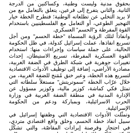
بحقوق مدنية وليست وطنية، وكساكنين من الدرجة
الثانية. والثاني يتفرع إلى فرعين، يتعلق بالتعامل مع من
لا يريد التخلي عن تطلعاته الوطنية؛ فتطرح الخطة خيار
التهجير الطوعي، أو التعامل مع الفلسطينيين باستخدام
القوة المفرطة و”الحسم” العسكري.
وانفاذاً لتلك الرؤية المسماة "خطة الحسم" ومن أجل
تسريع انفاذها، عملت إسرائيل كدولة، في ظل الحكومة
الحالية، على جملة سياسات وإجراءات منها: استخدام
القوة العسكرية المفرطة، تسريع الاستيطان، إحداث
تغييرات جوهرية في شبكة الطرق في الضفة الغربية،
مصادرة الأراضي، إضافة إلى توظيف الأدوات الاقتصادية
لتسريع هذه الخطة، وعبر خنق مُمَنج للضفة الغربية، من
خلال عرّاب الخطة "سموتريتش" مستغلاً سلطاته التي
تمثل فكي كماشة، كوزير مالية، وكوزير مسؤول عن
الإدارة المدنية في منطقة الضفة الغربية في وزارة
الحرب الاسرائيلية، وبمباركة ودعم من الحكومة
الإسرائيلية.
وتمثّلت الأدوات الاقتصادية التي وظفتها إسرائيل في
سبيل انفاذ خطة الحسم، وخلق واقع اقتصادي متردي،
في احتجاز وقرصنة إيرادات المقاصّة، والتي تشكّل