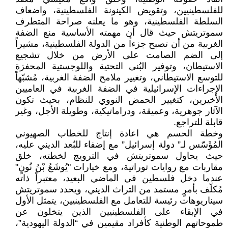
للفلسطينيين، وتقويض الكينونة الفلسطينية، واضعاف
السلطة الفلسطينية، وهو ما يعلنه صراحة المتطرف
سموتريتش حيث قال أن مهمته الأساسية منع الضفة
الغربية من أن تصبح جزءاً من الدولة الفلسطينية، مشيراً
إلى الضم الصامت على الأرض من خلال تشجيع
الاستيطان، وتوفير البُنى التحتية واللوجستية المحفزة
للتوسع الاستيطاني، وتغيير ملامح الضفة الغربية، مُشبّهاً
الإجراءات الإسرائيلية في الضفة الغربية في العاميين
الأخيرين، كتغيير الحمض النووي للنظام، بحيث تكون
الآثار جوهرية، وعميقة، ودراماتيكية، وطويلة الأجل، وغير
قابلة للتراجع.
وخطة الحسم هي اعادة إنتاج للخطاب الصهيوني
المُؤَسّس لـ” دولة إسرائيل” مع إضفاء للبُعد الديني عليه،
حيث يحاول سموتريتش في الترويج لخطته، خلق
مقاربات مع روايات توراتية، ومع خيارات "يُوشَعُ بْنُ نُونٍ"
عندما دخل فلسطين في الماضي البعيد، معتبراً ذاته
مُكلّف بأمرٍ مستمد من التراث الديني، ويحدد سموتريتش
سيناريوهات رئيسة للتعامل مع الفلسطينيين، يتمثل الأول
في الإبقاء على الفلسطينيين الذين يتخلون عن
طموحاتهم الوطنية كأفراد مقيمين في “الدولة اليهودية”،