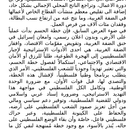
دورة الاعمال، وتراجع الناتج المحلي الإجمالي بشكل حاد،
إضافة الى تقليص معظم منشآت القطاع الخاص لأعمالها
في الضفة الغربية، وما نتج عنه من ارتفاع نسب البطالة،
وفقدان مئات آلاف من فرص العمل.
في ضوء العرض السابق، فإن خطة الحسم بدأت عملياً
على الأرض، وبدون اعلان رسمي، وامعان إسرائيل في
خنق الضفة الغربية، وتقويض مقوّمات الاقتصاد، وافقار
الضفة الغربية، هي احدى الأدوات الاستراتيجية لإجبار
الفلسطينيين إلى الهجرة الطوعية، طلباً للرزق أو الأمان
الاقتصادي والاجتماعي، استكمالاً لفصول خطة الحسم،
والتي تعتبر تهديداً وجودياً للشعب الفلسطيني، الأمر الذي
يتطلب برنامجاً وطنياً فلسطينياً، لإفشال هذه الخطة،
والتصدي لها، قبل فوات الأوان، مع ضرورة الوحدة
الوطنية، وتكامل الكل الفلسطيني في مواجهة هذا
التهديد الاستراتيجي، وضرورة إسناد عربي واسلامي
ودولي للقضية الفلسطينية، وتوفير دعم سياسي ومالي
من أجل تعزيز صمود الشعب الفلسطيني على أرضه،
والحفاظ على الكينونة الفلسطينية، وعبر حراك
فلسطيني فاعل، خاصّة وأن بقاء الوضع الفلسطيني على
حاله، يُنذر بالأسوء، مع وجود خطة مُمنهجة لنفي كل ما