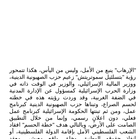
"الإرهاب" ينبع من الأمل، وليس من اليأس، هكذا تتمحور
رؤية "بتسلئيل سموتريتش" زعيم حزب الصهيونية الدينية،
ووزير المالية الإسرائيلي، والوزير في الوقت ذاته في
وزارة الحرب الإسرائيلية كمسؤول عن الإدارة المدنية
في الضفة الغربية، وقد وردت رؤيته هذه في خطته
لحسم الصراع، وتبناها حزب الصهيونية الدينية كبرنامج
عمل، ومن ثم تبنتها الحكومة الإسرائيلية كبرنامج عمل
فعلي، دون اعلانٍ رسمي، وإنما من خلال التطبيق
الصامت على الأرض، وبالتالي هدف "خطة الحسم" افقاد
الشعب الفلسطيني الأمل بإقامة الدولة الفلسطينية، أو
انفاذ حقوقه الوطنية، وخلق واقع معيشي معقد