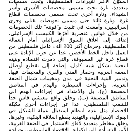
المكوّن الأكبر للإيرادات الفلسطينية، وتحت مسميّات
متعددة، تارة تحت مسمى مخصصات الأسرى وأسر
الشهداء، وتارة أخرى تحت مسمى مخصصات قطاع
غزة، وتارة ثالثة حتى مسمى تعويضات لقتلى وجرى
إسرائيليين، وأمعنت في تثبيت و"قوننة" تلك الخصومات
من خلال قوانين عنصرية أقرّها الكنيست الإسرائيلي،
إضافة إلى اغلاق السوق الإسرائيلي أمام العمالة
الفلسطينية، وحرمان أكثر 200 الف عامل فلسطيني من
العمل داخل الخط الأخضر، عدا عن حرب الإبادة على
قطاع غزة غير المسبوقة، والتي دمرت اقتصاده وبنيته
التحتية بشكل شبه كامل، إضافة إلى تقطيع أوصال
الضفة الغربية وحصار المدن والقرى والمخيمات فيها،
وتدمير البنية التحتية في مدن ومخيمات شمال الضفة
الغربية، وإجراءات السيطرة والهدم في المناطق
المصنفة (ج)، بل والامتداد في إجراءات الهدم الى
المناطق المصنفة (ب)، وخلق واقع معيشي قاسٍ جداً
للشعب الفلسطيني، عدا عن إجراءات أخرى مكبّلة
للاقتصاد مثل عدم انتظام استقبال عملة الشيكل في
البنوك الإسرائيلية، والتهديد بقطع العلاقة البنكية، وغيرها،
وخلق مخاطر متعددة لآفاق الاستثمار في الضفة الغربية،
الأمر الذى أدى الى انكماش الاقتصاد الفلسطيني، وتراجع