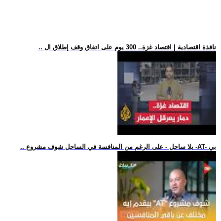
.. نافذة اقتصادية | اقتصاد غزة.. 300 يوم على اتفاق وقف إطلاق ال
.. يلا ساحل - على الرغم من المنافسة في الساحل شوف مشروع -AT- بي