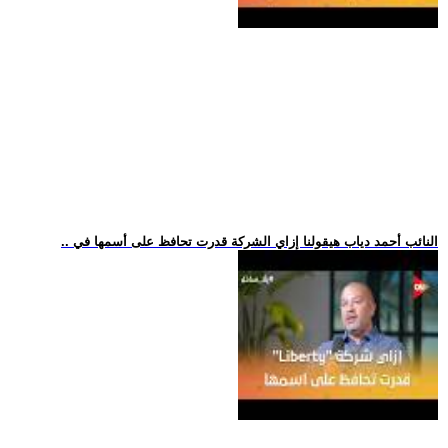
.. النائب أحمد دياب هيقولنا إزاي الشركة قدرت تحافظ على أسمها في