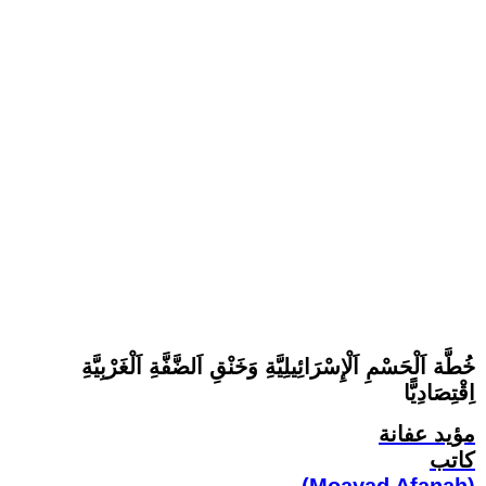
خُطَّة اَلْحَسْمِ اَلْإِسْرَائِيلِيَّةِ وَخَنْقِ اَلضَّفَّةِ اَلْغَرْبِيَّةِ
اِقْتِصَادِيًّا
مؤيد عفانة
كاتب
(Moayad Afanah)