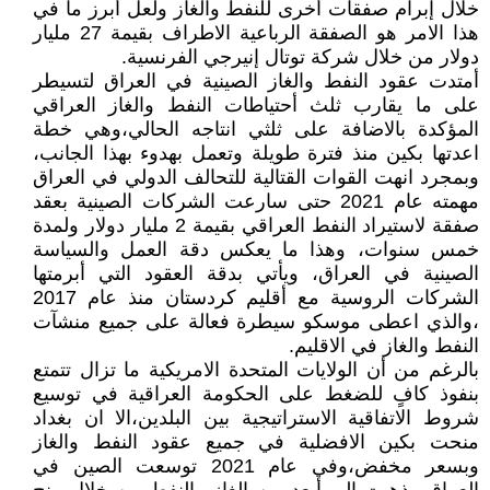
خلال إبرام صفقات أخرى للنفط والغاز ولعل أبرز ما في
هذا الامر هو الصفقة الرباعية الاطراف بقيمة 27 مليار
دولار من خلال شركة توتال إنيرجي الفرنسية.
أمتدت عقود النفط والغاز الصينية في العراق لتسيطر
على ما يقارب ثلث أحتياطات النفط والغاز العراقي
المؤكدة بالاضافة على ثلثي انتاجه الحالي،وهي خطة
اعدتها بكين منذ فترة طويلة وتعمل بهدوء بهذا الجانب،
وبمجرد انهت القوات القتالية للتحالف الدولي في العراق
مهمته عام 2021 حتى سارعت الشركات الصينية بعقد
صفقة لاستيراد النفط العراقي بقيمة 2 مليار دولار ولمدة
خمس سنوات، وهذا ما يعكس دقة العمل والسياسة
الصينية في العراق، ويأتي بدقة العقود التي أبرمتها
الشركات الروسية مع أقليم كردستان منذ عام 2017
،والذي اعطى موسكو سيطرة فعالة على جميع منشآت
النفط والغاز في الاقليم.
بالرغم من أن الولايات المتحدة الامريكية ما تزال تتمتع
بنفوذ كافٍ للضغط على الحكومة العراقية في توسيع
شروط الاتفاقية الاستراتيجية بين البلدين،الا ان بغداد
منحت بكين الافضلية في جميع عقود النفط والغاز
وبسعر مخفض،وفي عام 2021 توسعت الصين في