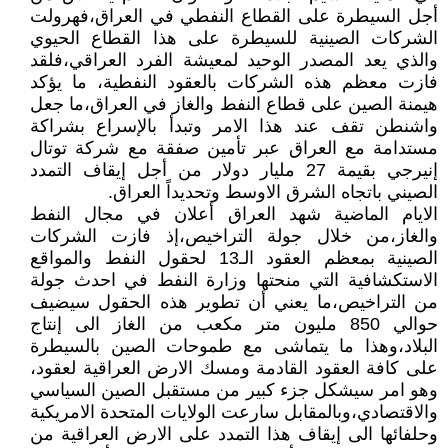
أجل السيطرة على القطاع النفطي في العراق،فهرولت
الشركات الصينية للسيطرة على هذا القطاع الحيوي
والذي يعد المصدر الوحيد لمعيشة الفرد العراقي،فلقد
فازت معظم هذه الشركات بالعقود النفطية، ما يؤكد
هيمنة الصين على قطاع النفط والغاز في العراق،ما جعل
واشنطن تقف عند هذا الامر وتبدأ بالإسراع بشراكة
مستدامة مع العراق عبر تأمين صفقة مع شركة توتال
إنيرجي بقيمة 27 مليار دولار من أجل إيقاف التمدد
الصيني باتجاه الشرق الاوسط وتحديداً العراق.
الايام الماضية شهد العراق أعلان في مجال النفط
والغاز،من خلال جولة التراخيص،إذ فازت الشركات
الصينية بمعظم العقود الـ13 لحقول النفط والمواقع
الاستكشافية التي منحتها وزارة النفط في احدث جولة
من التراخيص،ما يعني أن تطوير هذه الحقول سيضيف
حوالي 850 مليون متر مكعب من الغاز الى إنتاج
البلاد،وهذا ما يتماشى مع طموحات الصين بالسيطرة
على كافة العقود القادمة ومسك الارض العراقية لعقود،
وهو امر سيشكل جزء كبير من مستقبل الصين السياسي
والاقتصادي،وبالمقابل سارعت الولايات المتحدة الامريكية
وحلفائها الى إيقاف هذا التمدد على الارض العراقية من