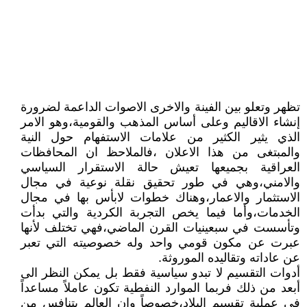
تظهر وتعلو بين الفينة والاخرى الاصوات الداعمة لضرورة
إنشاء الاقاليم وعلى أساس المذهب والقومية،وهو الامر
الذي يثير الكثير من علامات الاستفهام حول النية
والمبتغى من هذا الاعلان ،فالملاحظ ان المحافظات
العراقية بجميعها تعيش حالة الاستقرار السياسي
والامني،وهي في طور تحقيق نقلة نوعية في مجال
الاستثمار والاعمار،وهناك خطوات لابأس بها في مجال
الخدمات،وأما فيما يخص التجربة الكردية والتي بدأت
وتأسست في سبعينيات القرن الماضي،فهي تختلف لأنها
عبرت عن مكون قومي واحد وله خصوصيته التي تعبر
عن عاداته وتقاليده الموروثة.
أدوات التقسيم لا تبدو سياسية فقط بل يمكن النظر الى
أبعد من ذلك فربما الموارد النفطية تكون عاملاً مساعداً
في عملية تقسيم البلاد،خصوصاً وان العالم يتنافس من