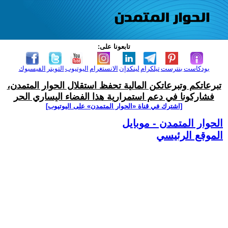
تابعونا على:
بودكاست
بنترست
تيلكرام
لينكدإن
الانستغرام
اليوتيوب
التويتر
الفيسبوك
تبرعاتكم وتبرعاتكن المالية تحفظ استقلال الحوار المتمدن،
فشاركونا في دعم استمرارية هذا الفضاء اليساري الحر
[اشترك في قناة ‫«الحوار المتمدن» على اليوتيوب]
الحوار المتمدن - موبايل
الموقع الرئيسي