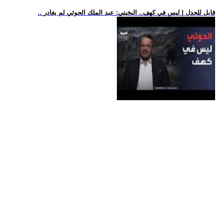
.. قابل للجدل | ليس في كهف.. البخيتي: عبد الملك الحوثي لم يغادر