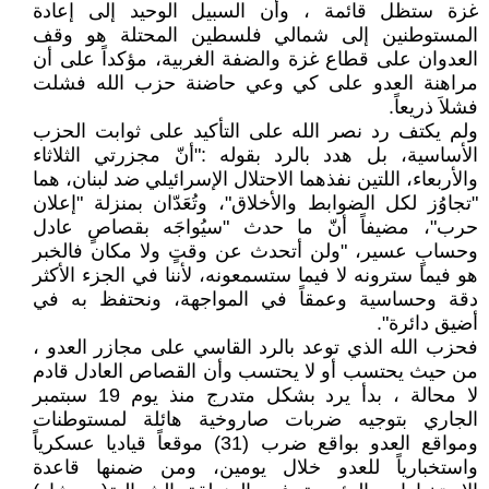
غزة ستظل قائمة ، وأن السبيل الوحيد إلى إعادة
المستوطنين إلى شمالي فلسطين المحتلة هو وقف
العدوان على قطاع غزة والضفة الغربية، مؤكداً على أن
مراهنة العدو على كي وعي حاضنة حزب الله فشلت
فشلاَ ذريعاً.
ولم يكتف رد نصر الله على التأكيد على ثوابت الحزب
الأساسية، بل هدد بالرد بقوله :"أنّ مجزرتي الثلاثاء
والأربعاء، اللتين نفذهما الاحتلال الإسرائيلي ضد لبنان، هما
"تجاوُز لكل الضوابط والأخلاق"، وتُعَدّان بمنزلة "إعلان
حرب"، مضيفاً أنّ ما حدث "سيُواجَه بقصاصٍ عادل
وحسابٍ عسير، "ولن أتحدث عن وقتٍ ولا مكان فالخبر
هو فيما سترونه لا فيما ستسمعونه، لأننا في الجزء الأكثر
دقة وحساسية وعمقاً في المواجهة، ونحتفظ به في
أضيق دائرة".
فحزب الله الذي توعد بالرد القاسي على مجازر العدو ،
من حيث يحتسب أو لا يحتسب وأن القصاص العادل قادم
لا محالة ، بدأ يرد بشكل متدرج منذ يوم 19 سبتمبر
الجاري بتوجيه ضربات صاروخية هائلة لمستوطنات
ومواقع العدو بواقع ضرب (31) موقعاً قياديا عسكرياً
واستخبارياً للعدو خلال يومين، ومن ضمنها قاعدة