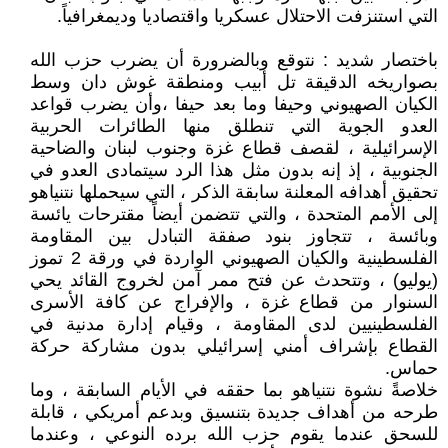
التي استنزفت الاحتلال عسكريا واقتصاديا وديمغرافياً.
باختصار شديد : نتوقع وبالضرورة أن يضرب حزب الله
بصواريخه الدقيقة تل أبيب ومنطقة غوش دان وسط
الكيان الصهيوني وحيفا وما بعد حيفا ،وأن يضرب قواعد
العدو الجوية التي تنطلق منها الطائرات الحربية
الإسرائيلية ، لقصف قطاع غزة وجنوب لبنان والضاحية
الجنوبية ، إذ إنه بدون مثل هذا الرد سيتمادى العدو في
تحقيق أهدافه المعلنة سابقة الذكر ، التي سيحملها نتنياهو
إلى الأمم المتحدة ، والتي تتضمن أيضاً مقترحات يائسة
وبائسة ، تتجاوز بنود صفقة التبادل بين المقاومة
الفلسطينية والكيان الصهيوني الواردة في ورقة 2 تموز
(يوليو) ، وتتحدث عن فتح ممر آمن لخروج القائد يحي
السنوار من قطاع غزة ، والإفراج عن كافة الأسرى
الفلسطينيين لدى المقاومة ، وقيام إدارة مدنية في
القطاع بإشراف أمني إسرائيلي بدون مشاركة حركة
حماس.
خلاصةً نشوة نتنياهو بما حققه في الأيام السابقة ، وما
طرحه من أهداف جديدة بتنسيق وبدعم أمريكي ، قابلة
للسحق عندما يقوم حزب الله برده النوعي ، وعندما