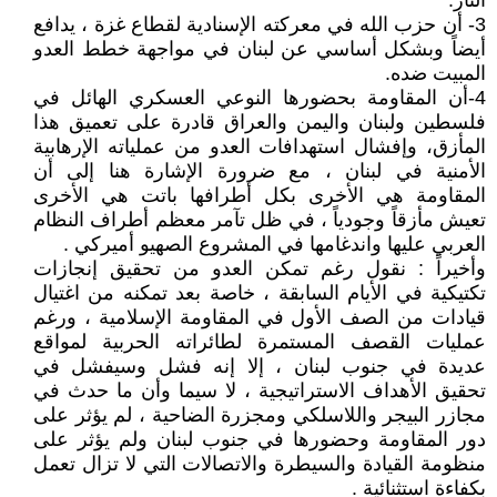
النار.
3- أن حزب الله في معركته الإسنادية لقطاع غزة ، يدافع
أيضاً وبشكل أساسي عن لبنان في مواجهة خطط العدو
المبيت ضده.
4-أن المقاومة بحضورها النوعي العسكري الهائل في
فلسطين ولبنان واليمن والعراق قادرة على تعميق هذا
المأزق، وإفشال استهدافات العدو من عملياته الإرهابية
الأمنية في لبنان ، مع ضرورة الإشارة هنا إلى أن
المقاومة هي الأخرى بكل أطرافها باتت هي الأخرى
تعيش مأزقاً وجودياً ، في ظل تآمر معظم أطراف النظام
العربي عليها واندغامها في المشروع الصهيو أميركي .
وأخيراً : نقول رغم تمكن العدو من تحقيق إنجازات
تكتيكية في الأيام السابقة ، خاصة بعد تمكنه من اغتيال
قيادات من الصف الأول في المقاومة الإسلامية ، ورغم
عمليات القصف المستمرة لطائراته الحربية لمواقع
عديدة في جنوب لبنان ، إلا إنه فشل وسيفشل في
تحقيق الأهداف الاستراتيجية ، لا سيما وأن ما حدث في
مجازر البيجر واللاسلكي ومجزرة الضاحية ، لم يؤثر على
دور المقاومة وحضورها في جنوب لبنان ولم يؤثر على
منظومة القيادة والسيطرة والاتصالات التي لا تزال تعمل
بكفاءة استثنائية .