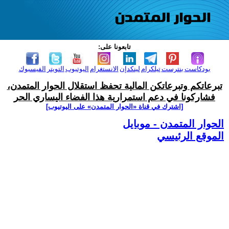
تابعونا على:
بودكاست
بنترست
تيلكرام
لينكدإن
الانستغرام
اليوتيوب
التويتر
الفيسبوك
تبرعاتكم وتبرعاتكن المالية تحفظ استقلال الحوار المتمدن،
فشاركونا في دعم استمرارية هذا الفضاء اليساري الحر
[اشترك في قناة ‫«الحوار المتمدن» على اليوتيوب]
الحوار المتمدن - موبايل
الموقع الرئيسي