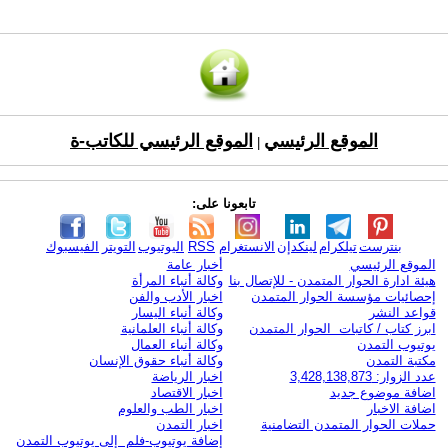
الموقع الرئيسي
الموقع الرئيسي للكاتب-ة
|
تابعونا على:
بنترست
تيلكرام
لينكدإن
الانستغرام
RSS
اليوتيوب
التويتر
الفيسبوك
الموقع الرئيسي
أخبار عامة
هيئة ادارة الحوار المتمدن - للإتصال بنا
وكالة أنباء المرأة
إحصائيات مؤسسة الحوار المتمدن
اخبار الأدب والفن
قواعد النشر
وكالة أنباء اليسار
ابرز كتاب / كاتبات الحوار المتمدن
وكالة أنباء العلمانية
يوتيوب التمدن
وكالة أنباء العمال
مكتبة التمدن
وكالة أنباء حقوق الإنسان
عدد الزوار: 3,428,138,873
اخبار الرياضة
اضافة موضوع جديد
اخبار الاقتصاد
اضافة الاخبار
اخبار الطب والعلوم
حملات الحوار المتمدن التضامنية
اخبار التمدن
إضافة يوتيوب-فلم إلى يوتيوب التمدن