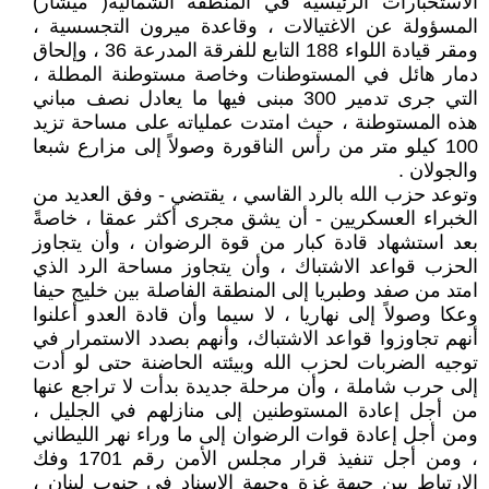
الاستخبارات الرئيسية في المنطقة الشمالية( ميشار)
المسؤولة عن الاغتيالات ، وقاعدة ميرون التجسسية ،
ومقر قيادة اللواء 188 التابع للفرقة المدرعة 36 ، وإلحاق
دمار هائل في المستوطنات وخاصة مستوطنة المطلة ،
التي جرى تدمير 300 مبنى فيها ما يعادل نصف مباني
هذه المستوطنة ، حيث امتدت عملياته على مساحة تزيد
100 كيلو متر من رأس الناقورة وصولاً إلى مزارع شبعا
والجولان .
وتوعد حزب الله بالرد القاسي ، يقتضي - وفق العديد من
الخبراء العسكريين - أن يشق مجرى أكثر عمقا ، خاصةً
بعد استشهاد قادة كبار من قوة الرضوان ، وأن يتجاوز
الحزب قواعد الاشتباك ، وأن يتجاوز مساحة الرد الذي
امتد من صفد وطبريا إلى المنطقة الفاصلة بين خليج حيفا
وعكا وصولاً إلى نهاريا ، لا سيما وأن قادة العدو أعلنوا
أنهم تجاوزوا قواعد الاشتباك، وأنهم بصدد الاستمرار في
توجيه الضربات لحزب الله وبيئته الحاضنة حتى لو أدت
إلى حرب شاملة ، وأن مرحلة جديدة بدأت لا تراجع عنها
من أجل إعادة المستوطنين إلى منازلهم في الجليل ،
ومن أجل إعادة قوات الرضوان إلى ما وراء نهر الليطاني
، ومن أجل تنفيذ قرار مجلس الأمن رقم 1701 وفك
الارتباط بين جبهة غزة وجبهة الاسناد في جنوب لبنان ،