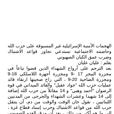
الهجمات الأمنية الإسرائيلية غير المسبوقة على حزب الله
وحاضنته الاجتماعية تستدعي تجاوز قواعد الاشتباك
وضرب عمق الكيان الصهيوني
بقلم : عليان عليان
بعد الترحم على أرواح الشهداء الذين قضوا تباعاً في
مجزرة البيجر 17 -9 ومجزرة أجهزة اللاسلكي 18-9
ومجزرة الضاحية 20-9 ، التي راح ضحيتها ارتقاء قائد
عمليات حزب الله "جواد عقيل" والقائد الميداني في قوة
الرضوان "أحمد وهبي" و 14 مقاتلاً من حزب الله إضافة
إلى 14 شهيدا وعشرات الشهداء والجرحى من المدنيين
اللبنانيين ، نقول حان الوقت والوقت من دم، أن ينتقل
حزب الله من قواعد الاشتباك وحرب إسناد قطاع غزة ،
إلى ما هو أكثر من ذلك ، بعد أن مزق العدو الصهيوني