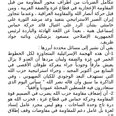
تتكامل الضربات من أطراف محور المقاومة من قبل
المقاومة الإعجازية في قطاع غزة والضفة الغربية ، ومن
قبل حركة أنصار الله والمقاومة العراقية ، وعندما تتجاوز
إيران الصبر الاستراتيجي بتنفيذ وعد مرشد الثورة علي
خامنئي بشأن الرد على اغتيال قائد حركة حماس
إسماعيل هنية ، بعيداً عن اللغة الهادئة والباردة لرئيس
الجمهورية الإصلاحي مسعود بزشكيان ونائبه جواد
ظريف.
بقي أن نشير إلى مسائل محددة أبرزها :
1-أن هذه الهجمة الإسرائيلية المتجاوزة لكل الخطوط
الحمر في غزة والضفة ولبنان مردها أن العدو لا يزال
يعيش مأزقاً وجودياً جراء معركة طوفان الأقصى في
السابع من أكتوبر المجيد ، وجراء استراتيجية حزب الله
التي تستهدف البعد الوجودي للكيان الصهيوني ، وفي
الذاكرة ما سبق وأن قاله نصر الله " سيأتي اليوم الذي
ستغادرون فيه فلسطين المحتلة عمودياً وأفقياً".
2- أن إضعاف مقاومة حزب الله يضرب في الصميم قوة
المقاومة وحركة حماس في قطاع غزة ، فحزب الله هو
درة تاج وحدة الساحات ، وهو ليس مجرد عامل إسناد
لغزة بل عامل دعم للمقاومة في مفاوضات وقف إطلاق