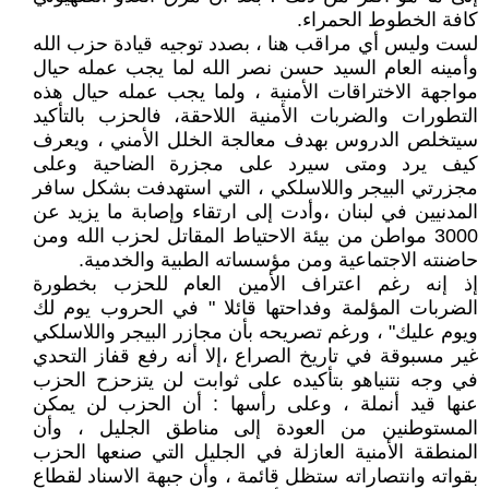
كافة الخطوط الحمراء.
لست وليس أي مراقب هنا ، بصدد توجيه قيادة حزب الله
وأمينه العام السيد حسن نصر الله لما يجب عمله حيال
مواجهة الاختراقات الأمنية ، ولما يجب عمله حيال هذه
التطورات والضربات الأمنية اللاحقة، فالحزب بالتأكيد
سيتخلص الدروس بهدف معالجة الخلل الأمني ، ويعرف
كيف يرد ومتى سيرد على مجزرة الضاحية وعلى
مجزرتي البيجر واللاسلكي ، التي استهدفت بشكل سافر
المدنيين في لبنان ،وأدت إلى ارتقاء وإصابة ما يزيد عن
3000 مواطن من بيئة الاحتياط المقاتل لحزب الله ومن
حاضنته الاجتماعية ومن مؤسساته الطبية والخدمية.
إذ إنه رغم اعتراف الأمين العام للحزب بخطورة
الضربات المؤلمة وفداحتها قائلا " في الحروب يوم لك
ويوم عليك" ، ورغم تصريحه بأن مجازر البيجر واللاسلكي
غير مسبوقة في تاريخ الصراع ،إلا أنه رفع قفاز التحدي
في وجه نتنياهو بتأكيده على ثوابت لن يتزحزح الحزب
عنها قيد أنملة ، وعلى رأسها : أن الحزب لن يمكن
المستوطنين من العودة إلى مناطق الجليل ، وأن
المنطقة الأمنية العازلة في الجليل التي صنعها الحزب
بقواته وانتصاراته ستظل قائمة ، وأن جبهة الاسناد لقطاع