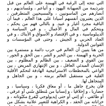
التي تتجه إلى الرغبة في الهيمنة على العالم من قبل
شرذيمة من الصهيانة اليهود ، و أتباعم ، ومُسانديهم ، و
أنصارهم من الماسونيين ، والمسيحيين المتطرفين ،
الذين يعتبرون أنفسهم أسيادا على هذا العالم ، فيما أن
الباقية مجرد أغيار و عبيد. و بالتالي فهم من يحكم ،
ويتحكم في المال و الأعمال ، و في السياسة و
الديبلوماسية ، و في الإقتصاد و الأسواق و الأبناك ، و في
العتاد الحربي و الجيش ، وحتى في المؤسسات و
القوانين الدولية.
من هنا يتبين أن العالم في حرب دائمة و مستمرة بين
الحرية و الهيمنة ، بين الخير و الشر ، بين الحق و الجور ،
بين القوي و الضعيف ، بين الظالم و المظلوم ، بين
الإنسان المبدئي العاقل ، و بين الإنتهازي المريض ، بين
الواعي بالمخططات الاستراتيجية الهادفة لتحكم الأقلية
القلية في مستقبل العالم برمته ، و بين الجاهل و
المتجاهل لها.
فأن يخرج جاهل ما ، أو معاق فكريا ، وسياسيا ، و
حضاريا ، و إخلاقيا ، و إنسانيا من مُنطلق سُني أو عرقي ،
أو طائفي ، أو إثني أو حتى إيديولوجي ليُفرغ مكبُوتاته ، و
خزاناته من الحقد ، و الكراهية للتعبير علانية بشكل من