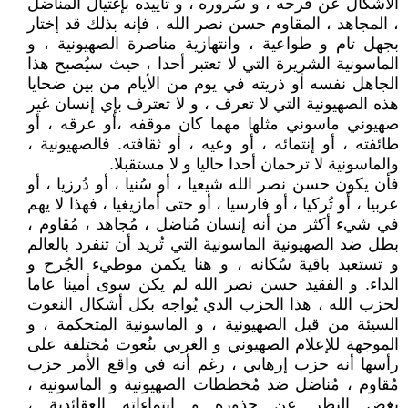
الأشكال عن فرحه ، و سُروره ، و تأييده بإغتيال المناضل
، المجاهد ، المقاوم حسن نصر الله ، فإنه بذلك قد إختار
بجهل تام و طواعية ، وانتهازية مناصرة الصهيونية ، و
الماسونية الشريرة التي لا تعتبر أحدا ، حيث سيُصبح هذا
الجاهل نفسه أو ذريته في يوم من الأيام من بين ضحايا
هذه الصهيونية التي لا تعرف ، و لا تعترف بإي إنسان غير
صهيوني ماسوني مثلها مهما كان موقفه ،أو عرقه ، أو
طائفته ، أو إنتمائه ، أو وعيه ، أو ثقافته. فالصهيونية ،
والماسونية لا ترحمان أحدا حاليا و لا مستقبلا.
فأن يكون حسن نصر الله شيعيا ، أو سُنيا ، أو دُرزيا ، أو
عربيا ، أو تُركيا ، أو فارسيا ، أو حتى أمازيغيا ، فهذا لا يهم
في شيء أكثر من أنه إنسان مُناضل ، مُجاهد ، مُقاوم ،
بطل ضد الصهيونية الماسونية التي تُريد أن تنفرد بالعالم
و تستعبد باقية سُكانه ، و هنا يكمن موطيء الجُرح و
الداء. و الفقيد حسن نصر الله لم يكن سوى أمينا عاما
لحزب الله ، هذا الحزب الذي يُواجه بكل أشكال النعوت
السيئة من قبل الصهيونية ، و الماسونية المتحكمة ، و
الموجهة للإعلام الصهيوني و الغربي بنُعوت مُختلفة على
رأسها أنه حزب إرهابي ، رغم أنه في واقع الأمر حزب
مُقاوم ، مُناضل ضد مُخططات الصهيونية و الماسونية ،
بغض النظر عن جذوره و إنتماءاته العقائدية ،