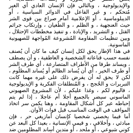
والإيديولوجية ، وبالتالي فإن الإنسان العادي أي الغير
مُتحكم ، و غير الفاعل في الدوائر السياسية ، أو
الديبلوماسية ، أو الإعلامية أمام صراع بين قوى الشر
حيث العنجهية ، و الظلم ، و الطُغيان ، وإرتكاب جرائم
القتل ، و التشريد ، والإبادة ، و تنفيذ مخططات الإحتلال ،
وبين تنظيمات المقاومة المُشروعة المُواجهة للصهيونية
الماسونية.
في هذا الإطار يحق لكل إنسان كيف ما كان أن يُصنف
نفسه حسب قناعاته الشخصية و العاطفية ، و أن يصطف
، ويساند طرفا من الأطراف المتصارعة ، أي طرف الشر
أو طرف الخير ، أي أن يُساند الظالم أو يُساند المظلُوم ،
لكن لا يحق له أن يفرض ذلك على غيره مهما كانت
التبريرات و الحُجج ، و المُنطلقات الفكرية و الإيديولوجية
، فاليوم لكم ، وغذا عليكم ، لأن المشروع الصهيوني
الماسوني سيضر بالجميع أجلا أم عاجلا ، إذا لم يتم
إحباطه عبر كل أشكال المقاومة ، وهنا يكمن سر اتخاذ
المواقف في الوقت المناسب قبل فوات الأوان.
أما فيما يخصني شخصيا كإنسان أمازيغي حر ، فإن
مبادئي ، وأخلاقي ، و قيمي الإنسانية ، بعيدا كل البعد عن
كوني شيوعي ، أو ملحد ، أو متدين أساند المظلومين ضد