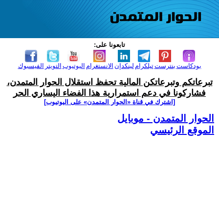
تابعونا على:
بودكاست
بنترست
تيلكرام
لينكدإن
الانستغرام
اليوتيوب
التويتر
الفيسبوك
تبرعاتكم وتبرعاتكن المالية تحفظ استقلال الحوار المتمدن،
فشاركونا في دعم استمرارية هذا الفضاء اليساري الحر
[اشترك في قناة ‫«الحوار المتمدن» على اليوتيوب]
الحوار المتمدن - موبايل
الموقع الرئيسي