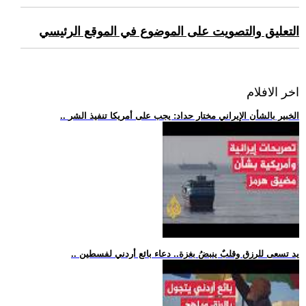
التعليق والتصويت على الموضوع في الموقع الرئيسي
اخر الافلام
.. الخبير بالشأن الإيراني مختار حداد: يجب على أمريكا تنفيذ الشر
.. يد تسعى للرزق وقلبٌ ينبضُ بغزة.. دعاء بائع أردني لفسطين