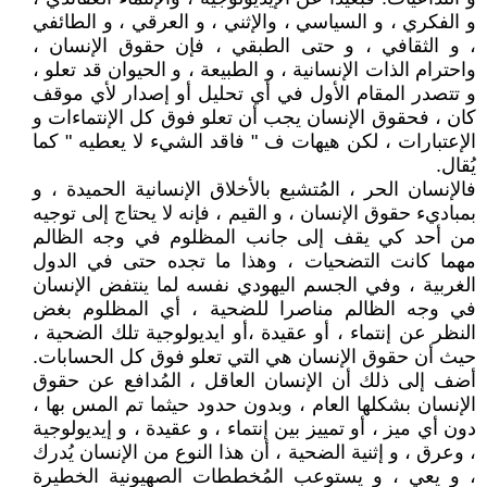
و الفكري ، و السياسي ، والإثني ، و العرقي ، و الطائفي
، و الثقافي ، و حتى الطبقي ، فإن حقوق الإنسان ،
واحترام الذات الإنسانية ، و الطبيعة ، و الحيوان قد تعلو ،
و تتصدر المقام الأول في أي تحليل أو إصدار لأي موقف
كان ، فحقوق الإنسان يجب أن تعلو فوق كل الإنتماءات و
الإعتبارات ، لكن هيهات ف " فاقد الشيء لا يعطيه " كما
يُقال.
فالإنسان الحر ، المُتشبع بالأخلاق الإنسانية الحميدة ، و
بمباديء حقوق الإنسان ، و القيم ، فإنه لا يحتاج إلى توجيه
من أحد كي يقف إلى جانب المظلوم في وجه الظالم
مهما كانت التضحيات ، وهذا ما تجده حتى في الدول
الغربية ، وفي الجسم اليهودي نفسه لما ينتفض الإنسان
في وجه الظالم مناصرا للضحية ، أي المظلوم بغض
النظر عن إنتماء ، أو عقيدة ،أو ايديولوجية تلك الضحية ،
حيث أن حقوق الإنسان هي التي تعلو فوق كل الحسابات.
أضف إلى ذلك أن الإنسان العاقل ، المُدافع عن حقوق
الإنسان بشكلها العام ، وبدون حدود حيثما تم المس بها ،
دون أي ميز ، أو تمييز بين إنتماء ، و عقيدة ، و إيديولوجية
، وعرق ، و إثنية الضحية ، أن هذا النوع من الإنسان يُدرك
، و يعي ، و يستوعب المُخططات الصهيونية الخطيرة