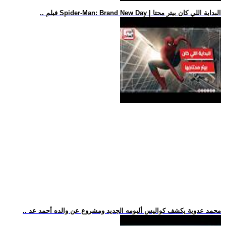
.. فيلم Spider-Man: Brand New Day | البداية اللي كان بيتر محتا
.. محمد عدوية يكشف كواليس ألبومه الجديد ومشروع عن والده أحمد عد