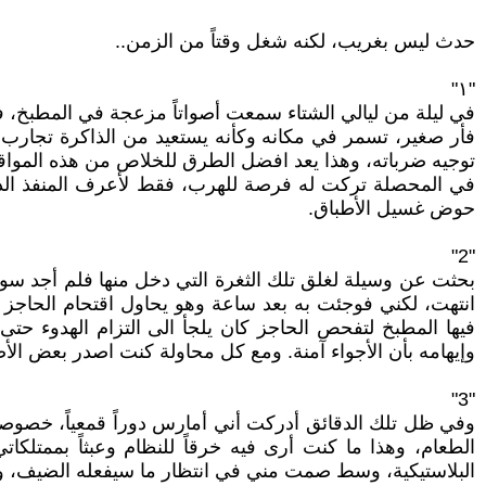
حدث ليس بغريب، لكنه شغل وقتاً من الزمن..
"١"
في ليلة من ليالي الشتاء سمعت أصواتاً مزعجة في المطبخ، ف
فأر صغير، تسمر في مكانه وكأنه يستعيد من الذاكرة تجارب س
توجيه ضرباته، وهذا يعد افضل الطرق للخلاص من هذه الموا
في المحصلة تركت له فرصة للهرب، فقط لأعرف المنفذ الذي
حوض غسيل الأطباق.
"2"
بحثت عن وسيلة لغلق تلك الثغرة التي دخل منها فلم أجد سوى 
انتهت، لكني فوجئت به بعد ساعة وهو يحاول اقتحام الحاجز 
فيها المطبخ لتفحص الحاجز كان يلجأ الى التزام الهدوء حت
وإيهامه بأن الأجواء آمنة. ومع كل محاولة كنت اصدر بعض الأ
"3"
وفي ظل تلك الدقائق أدركت أني أمارس دوراً قمعياً، خصوص
الطعام، وهذا ما كنت أرى فيه خرقاً للنظام وعبثاً بممتلكا
البلاستيكية، وسط صمت مني في انتظار ما سيفعله الضيف، وال