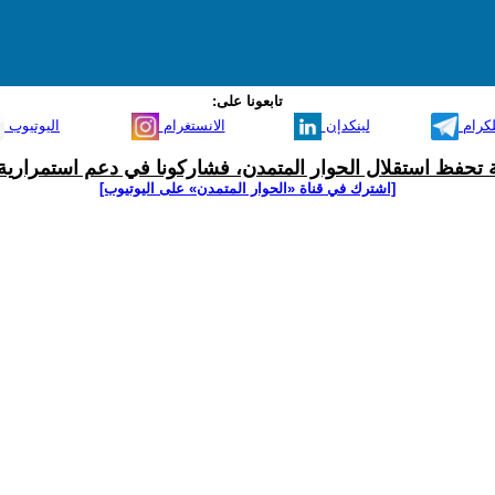
تابعونا على:
لكرام
لينكدإن
الانستغرام
اليوتيوب
ية تحفظ استقلال الحوار المتمدن، فشاركونا في دعم استمرارية 
[اشترك في قناة ‫«الحوار المتمدن» على اليوتيوب]