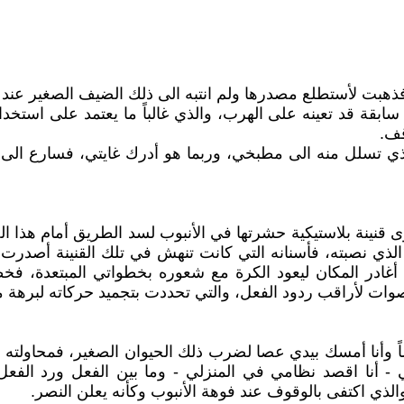
ذهبت لأستطلع مصدرها ولم انتبه الى ذلك الضيف الصغير عند 
ابقة قد تعينه على الهرب، والذي غالباً ما يعتمد على استخد
قف.
 تسلل منه الى مطبخي، وربما هو أدرك غايتي، فسارع الى 
قنينة بلاستيكية حشرتها في الأنبوب لسد الطريق أمام هذا الض
الذي نصبته، فأسنانه التي كانت تنهش في تلك القنينة أصدرت
ى أغادر المكان ليعود الكرة مع شعوره بخطواتي المبتعدة، ف
صوات لأراقب ردود الفعل، والتي تحددت بتجميد حركاته لبرهة 
اً وأنا أمسك بيدي عصا لضرب ذلك الحيوان الصغير، فمحاولت
تي - أنا اقصد نظامي في المنزلي - وما بين الفعل ورد الفع
ذي اكتفى بالوقوف عند فوهة الأنبوب وكأنه يعلن النصر.