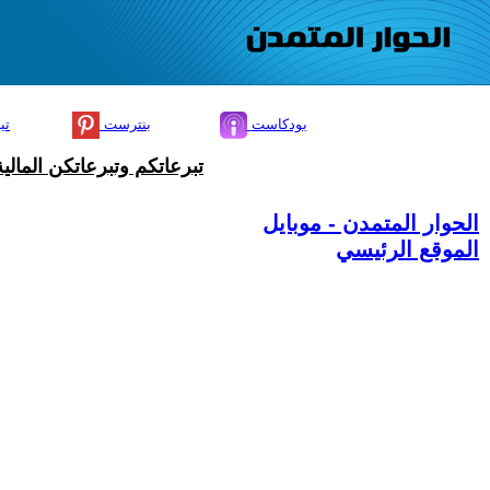
بودكاست
بنترست
تي
تبرعاتكم وتبرعاتكن المال
الحوار المتمدن - موبايل
الموقع الرئيسي