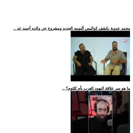
.. محمد عدوية يكشف كواليس ألبومه الجديد ومشروع عن والده أحمد عد
.. ما هو سر علاقة اليهود العرب بأم كلثوم؟