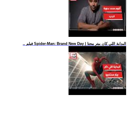
.. فيلم Spider-Man: Brand New Day | البداية اللي كان بيتر محتا