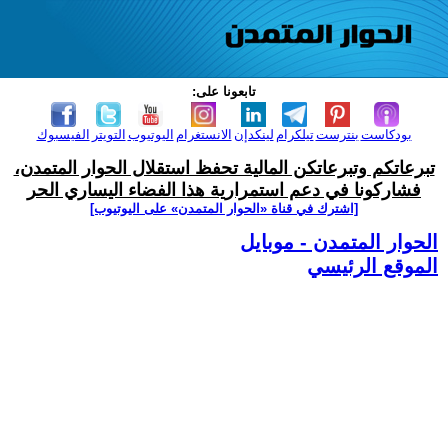
تابعونا على:
بودكاست
بنترست
تيلكرام
لينكدإن
الانستغرام
اليوتيوب
التويتر
الفيسبوك
تبرعاتكم وتبرعاتكن المالية تحفظ استقلال الحوار المتمدن،
فشاركونا في دعم استمرارية هذا الفضاء اليساري الحر
[اشترك في قناة ‫«الحوار المتمدن» على اليوتيوب]
الحوار المتمدن - موبايل
الموقع الرئيسي