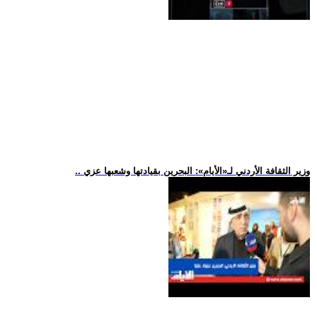
.. وزير الثقافة الأردني لـ«الأيام»: البحرين بقيادتها وشعبها عزي