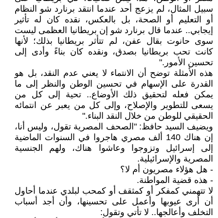
سبيل المثال، لم يزعج أحد عندما انتقد برنارد شو النظام
أو التعليم أو الصحة، بل بالعكس، نقده كان له تأثير
إيجابي.. عندما قال برنارد شو إن بريطانيا العظمى ليست
سوى حانوت بقال عفن، لم تتأثر بريطانيا بذلك؛ لأنها
كانت تحب بريطانيا بصدق، ونقده كان بناءً وأدى إلى
تحسين الأمور."
هذه الأمثلة توضح أن الانتماء لا يعني عدم النقد، بل هو
القدرة على الإسهام في تحسين الوطن والنظر إلى ما
يمكن فعله لتحقيق ذلك الأوضاع.. تحية إلى كل من
يسعى للتطوير والإصلاح، وإلى كل من يعبر عن انتمائه
الحقيقي للوطن من خلال النقد البناء."
ويضيف السيد حافظ: "الصحف المصرية تقول، وليس أنا،
إن هناك 140 ألف مصري هاجروا في السنوات الماضية
إلى إسرائيل وتزوجوا وعاشوا هناك، ولهم الجنسية
المصرية والإسرائيلية.
- هل هؤلاء مصريون أم لا؟
- هذه قضية المواطنة.
لا تتهمني كمفكر أو كمثقف أو كمحب لبلدي عندما أحاول
أن أرى عيوبها وأعمل على تحسينها، وأن أجد أسباب
التخلف وأعالجها.. لا تأتي وتقول: