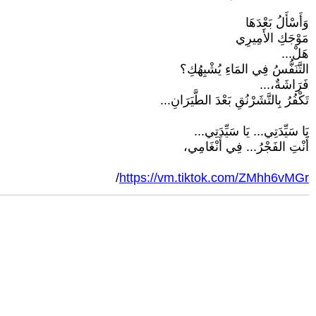
وَأَسْأَلُ بَعْدَهَا
مَوْجَكِ الأَمِيرِي
هَلْ...
التَّنَفُّسُ فِي المَاءِ يُشْبِهُكِ؟
فَرَاشَةٌ،...
تَكْفُرُ بِالتَّشَرْنُقِ بَعْدَ الطَّيَرَانِ...
يَا سَيِّدَتِي... يَا سَيِّدَتِي...
أَنْتِ الفَجْرُ... فِي أَنْغَامِي،
/
https://vm.tiktok.com/ZMhh6vMGr