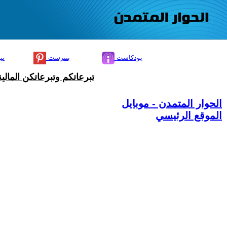
بودكاست
بنترست
تي
تبرعاتكم وتبرعاتكن المال
الحوار المتمدن - موبايل
الموقع الرئيسي