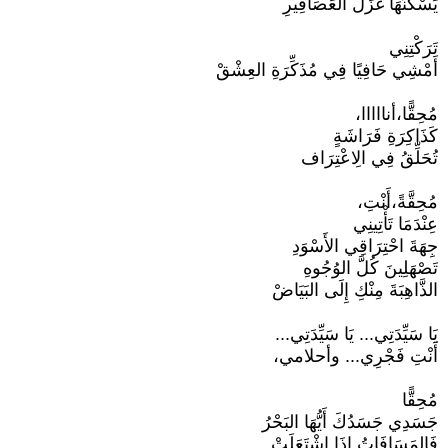
يَسْكُنُهَا غَزَلُ العَصَافِيرِ
تَرَكْتِنِي
أَمْشِي حَافِيًا فِي مُذَكِّرَةِ العِشْقْ
مُحِقًّا،أنااااا،
كَذَاكِرَةِ فَرَاشَةٍ
تُحَلِّقُ فِي الِاعْتِرَاف
مُحِقَّةً،أَنْتِ،
عِنْدَمَا تَأْتِينِي
جِهَةَ احْتِرَاقِي الأَسْوَدِ
تَصْهَلِينَ كُلَّ الوُجُوهِ
الذَّاهِبَةَ مِنْكِ إِلَى البَيَاضْ
يَا سَيِّدَتِي... يَا سَيِّدَتِي...
أَنْتِ فَجْرِي... وأحلامي،
مُحِقًّا
جَسَدِي جَسَدُكَ أَيُّهَا البَحْرُ
فَالمَسَافَاتُ إِذَا اشْتَعَلَتْ