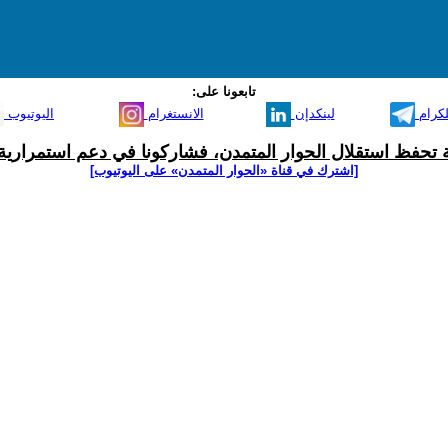
تابعونا على:
لكرام
لينكدإن
الانستغرام
اليوتيوب
ية تحفظ استقلال الحوار المتمدن، فشاركونا في دعم استمرارية 
[اشترك في قناة ‫«الحوار المتمدن» على اليوتيوب]