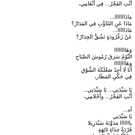
أَنْتِ الفَجْرُ... فِي أَنْغَامِي،
مَاذَااااااا...
مَاذَا عَنِ التَثَاؤُبِ فِي المَدَارْ؟
مَاذَااااا...
عَنْ زَغْرُودَةٍ تَشُقُّ الجِدَارْ؟
وَهَاااااااا
النَّوْمُ سَرَقَ رُمُوشَ الصَّبَاحِ
وَهَاااااااا
أَنَا لَا أَجِدُ صَعْلَكَةَ الشَّوْقِ
فِي حَكْيِ المَطَار،
يَا سَيِّدَتِي... يَا سَيِّدَتِي...
أَنْتِ الفَجْرُ... وأَحْلامِي،
آه...
يَا سَيِّدَتِي
يااااااا مَدَوَّنَةَ سَنْدَرِيلا
فَرْدَةُ حِذَاءٍ تَائِهَةٍ