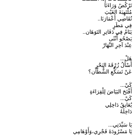
تَرْكُضُ وَرَاءَنَا
مُلْتَهِبَةَ الغَيْثِ
تُقَاضِي أَعْمَارَنَا..
فِي مَطَرٍ
يَنَامُ فِي دَفَاتِرِ التَوَهَان..
يَصْحُو أُنْثَى
عِنْدَ آخِرِ النَّهَارْ
هَلْ...
أَسْأَلُ زُرْقَةَ البَحْرِ
عَنْ تَسَكُّعِ الشُّطْآن؟
كَيْ...
أَفْتَحَ البَيَاضَ لِلْقِرَاءَةِ
كَيْ...
يُعَانِقُ دَاخِلِي
دَاخِلَهُ
يَا سَيِّدَتِي...
يَا مَسْرُودَةَ فَجْرِي،وَأَوْهَامِي