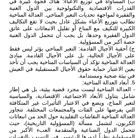
‌ب) المساواة في توزيع الأعباء: هناك فجوة كبيرة في
القدرات الاقتصادية والتكنولوجية بين الدول الغنية
والفقيرة لمواجهة تحديات التغير المناخي. العدالة المناخية
تطالب بتوزيع الأعباء بشكل عادل بحيث لا تقع التكاليف
الكبيرة للتكيف مع المناخ أو تقليل الانبعاثات على عاتق
الدول الفقيرة وحدها، بل يجب أن تتحمل الدول الغنية
حصة أكبر من المسؤولية.
‌ج) أحقية الأجيال القادمة: التغير المناخي يؤثر ليس فقط
على الأجيال الحالية، بل على الأجيال القادمة. مبادئ
العدالة المناخية تؤكد أن السياسات المناخية يجب أن تأخذ
بعين الاعتبار حماية حقوق الأجيال المستقبلية في العيش
في بيئة صحية ومستدامة.
5. أبعاد العدالة المناخية:
- العدالة المناخية ليست مجرد قضية بيئية، بل هي إطار
شامل يتناول الأبعاد الاجتماعية، الاقتصادية، والسياسية
لتغير المناخ، ويضع في الاعتبار التأثيرات غير المتكافئة
التي يفرضها على الفئات والمجتمعات المختلفة. تتجاوز
العدالة المناخية النقاشات التقليدية حول الحد من انبعاثات
الكربون، لتشمل مسألة (المسؤولية التاريخية)، حيث
تتحمل الدول الصناعية والمتقدمة العبء الأكبر من
المسؤولية نظراً لدورها الرئيسي في التسبب بالتغيرات