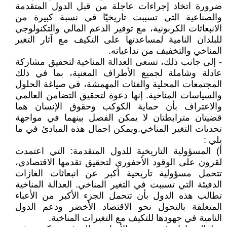
ضرورة اتخاذ إجراءات عاجلة من قبل الدول المتقدمة
والصناعية التي تسببت تاريخيًا في نسبة كبيرة من
الانبعاثات الكربونية، مع توفير الدعم المالي والتكنولوجي
للبلدان النامية لمساعدتها على التكيف مع آثار التغير
المناخي والتخفيف من تداعياته.
- إلى جانب ذلك، تسعى العدالة المناخية لتحقيق مشاركة
عادلة وشاملة لجميع الأطراف المعنية، بما في ذلك
المجتمعات المحلية والفئات المهمشة، في صياغة الحلول
والسياسات المناخية. إنها دعوة لتحقيق التضامن العالمي
والاعتراف بأن حماية الكوكب وحقوق الإنسان هما
قضيتان مترابطتان لا يمكن الفصل بينهما في مواجهة
تحديات التغير المناخي.ويمكن اجمال هذه المبادئ في ما
يلي :
‌أ) المسؤولية التاريخية للدول المتقدمة: التي اعتمدت
لقرون على الوقود الأحفوري لتحقيق تقدمها الاقتصادي،
تتحمل مسؤولية تاريخية أكبر عن انبعاثات الغازات
الدفيئة التي تسببت في التغير المناخي. العدالة المناخية
تطالب هذه الدول بأن تتحمل الجزء الأكبر من الأعباء
المتعلقة بالتحول نحو الاقتصاد الأخضر ودعم الدول
النامية في جهودها للتكيف مع التغيرات المناخية.