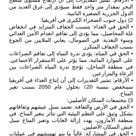
• الأرقام: تشير التقديرات إلى أن ارتفاع مستوى سطح
البحر بمقدار متر واحد فقط سيؤدي إلى غرق العديد من
الدول الجزرية الصغيرة النامية.
2) دول جنوب الصحراء الكبرى في أفريقيا:
• الحق في الغذاء: يتسبب الجفاف المتزايد في انخفاض
غلة المحاصيل، مما يؤدي إلى تفاقم انعدام الأمن الغذائي
وسوء التغذية. في الصومال، يعاني الملايين من الجوع
بسبب الجفاف المتكرر.
• الحق في المياه: يؤدي ندرة المياه إلى تفاقم الصراعات
على الموارد المائية، مما يؤثر على الاستقرار الاجتماعي.
في منطقة الساحل، تؤجج ندرة المياه الصراعات بين
الرعاة والمزارعين.
• الأرقام: تشير التقديرات إلى أن إنتاج الغذاء في أفريقيا
سينخفض بنسبة 20٪ بحلول عام 2050 بسبب تغير
المناخ.
3) مجتمعات السكان الأصليين:
• الحق في الأرض والثقافة: تعتمد سبل عيشهم وثقافاتهم
بشكل وثيق على النظم البيئية التي تتأثر بتغير المناخ. في
منطقة الأمازون، يهدد إزالة الغابات وتغير المناخ سبل
عيش السكان الأصليين.
• الحق في المشاركة: غالباً ما يتم تهميشهم في عمليات