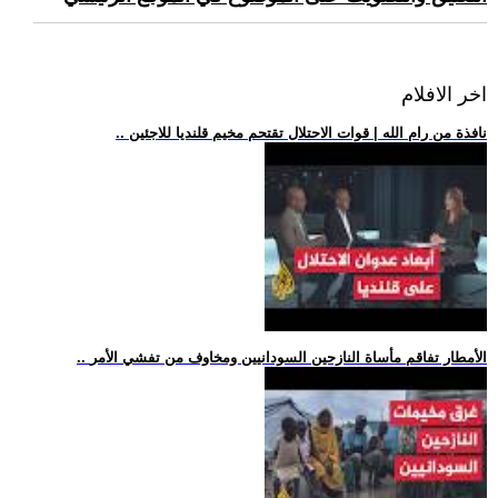
اخر الافلام
.. نافذة من رام الله | قوات الاحتلال تقتحم مخيم قلنديا للاجئين
.. الأمطار تفاقم مأساة النازحين السودانيين ومخاوف من تفشي الأمر