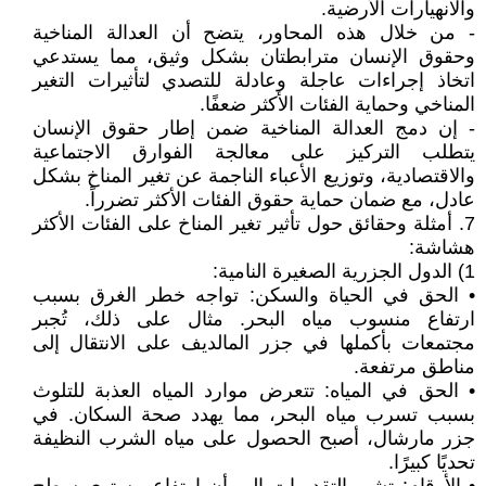
والانهيارات الأرضية.
- من خلال هذه المحاور، يتضح أن العدالة المناخية
وحقوق الإنسان مترابطتان بشكل وثيق، مما يستدعي
اتخاذ إجراءات عاجلة وعادلة للتصدي لتأثيرات التغير
المناخي وحماية الفئات الأكثر ضعفًا.
- إن دمج العدالة المناخية ضمن إطار حقوق الإنسان
يتطلب التركيز على معالجة الفوارق الاجتماعية
والاقتصادية، وتوزيع الأعباء الناجمة عن تغير المناخ بشكل
عادل، مع ضمان حماية حقوق الفئات الأكثر تضرراً.
7. أمثلة وحقائق حول تأثير تغير المناخ على الفئات الأكثر
هشاشة:
1) الدول الجزرية الصغيرة النامية:
• الحق في الحياة والسكن: تواجه خطر الغرق بسبب
ارتفاع منسوب مياه البحر. مثال على ذلك، تُجبر
مجتمعات بأكملها في جزر المالديف على الانتقال إلى
مناطق مرتفعة.
• الحق في المياه: تتعرض موارد المياه العذبة للتلوث
بسبب تسرب مياه البحر، مما يهدد صحة السكان. في
جزر مارشال، أصبح الحصول على مياه الشرب النظيفة
تحديًا كبيرًا.