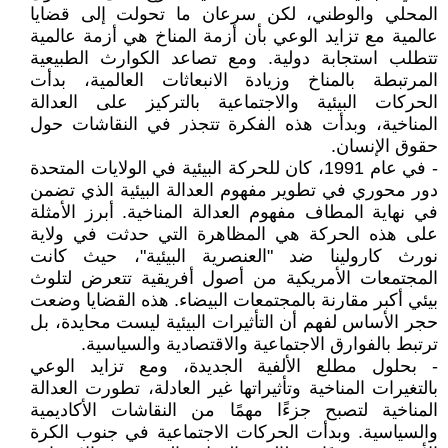
المحلي والوطني، لكن سرعان ما تحولت إلى قضايا
عالمية مع تزايد الوعي بأن أزمة المناخ هي أزمة عالمية
تتطلب استجابة دولية. ومع تصاعد الكوارث الطبيعية
المرتبطة بالمناخ وزيادة الانبعاثات العالمية، بدأت
الحركات البيئية والاجتماعية بالتركيز على العدالة
المناخية، وبدأت هذه الفكرة تتجذر في النقاشات حول
حقوق الإنسان.
- في عام 1991، كان للحركة البيئية في الولايات المتحدة
دور محوري في تطوير مفهوم العدالة البيئية الذي تضمن
في نهاية المطاف مفهوم العدالة المناخية. أبرز الأمثلة
على هذه الحركة هي المظاهرة التي حدثت في ولاية
نورث كارولينا ضد "العنصرية البيئية"، حيث كانت
المجتمعات الأمريكية من أصول أفريقية تتعرض لتلوث
بيئي أكبر مقارنة بالمجتمعات البيضاء. هذه القضايا وضعت
حجر الأساس لفهم أن التأثيرات البيئية ليست محايدة، بل
ترتبط بالفوارق الاجتماعية والاقتصادية والسياسية.
- بحلول مطلع الألفية الجديدة، ومع تزايد الوعي
بالتغيرات المناخية وتأثيراتها غير العادلة، تطورت العدالة
المناخية لتصبح جزءًا مهمًا من النقاشات الأكاديمية
والسياسية. وبدأت الحركات الاجتماعية في جنوب الكرة