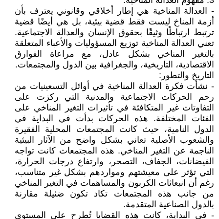
3. مفهوم العدالة المناخية:
- العدالة المناخية هي إطار أخلاقي وقانوني يعترف بأن
أزمة المناخ ليست فقط قضية بيئية، بل هي أيضًا قضية
ترتبط ارتباطًا وثيقًا بحقوق الإنسان والعدالة الاجتماعية.
تعني العدالة المناخية توزيع المسؤوليات والأعباء المتعلقة
بالتغير المناخي بشكل عادل، مع مراعاة الفوارق
الاقتصادية، التاريخية، والجغرافية بين الدول والمجتمعات.
التاريخ والتطور:
- نشأت فكرة العدالة المناخية في أوائل التسعينيات من
رحم الحركات الاجتماعية والمدنية التي ركزت على
التفاوتات غير المتكافئة في تأثيرات التغير المناخي على
الفئات المختلفة. هذه الحركات بدأت في البداية في
الدول النامية، حيث كانت المجتمعات المحلية الفقيرة
والشعوب الأصلية تعاني بشكل واضح من الآثار البيئية
الناجمة عن التغير المناخي. هذه المجتمعات كانت تواجه
الفيضانات، الجفاف، التصحر، وارتفاع درجات الحرارة،
التي تؤثر على معيشتهم ومواردهم بشكل غير متناسب،
رغم أن انبعاثات الكربون والمساهمات في التغير المناخي
من جانب هذه المجتمعات تكاد تكون ضئيلة مقارنة
بالدول الصناعية المتقدمة.
- في البداية، كانت هذه القضايا تُطرح على المستوى