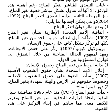
- غياب التصدي المُباشر لتغيّر المناخ: رغم أهمية هذه
الوثائق، إلا أنّها لم تتناول بشكلٍ مباشر قضية تغير المناخ.
‌ب) المرحلة الثانية: بداية التصدي لتغير المناخ (1992-
2014):والتي يمكن اجمالها بما يلي :
1) وضع إطار دوليّ لتغيّر المناخ:
- اتفاقية الأمم المتحدة الإطارية بشأن تغير المناخ
(1992): شكّلت أول اتفاقية دولية للحد من تغير المناخ،
لكنّها لم تركّز بشكلٍ كافٍ على حقوق الإنسان.
- بروتوكول كيوتو (1997): ركّز على خفض الانبعاثات،
ومهد لمفهوم العدالة المناخية من خلال التطرّق إلى
فوارق المسؤولية بين الدول.
1) بداية الربط بين تغير المناخ وحقوق الإنسان:
- إعلان الأمم المتحدة بشأن حقوق الشعوب الأصلية
(2007): سلّط الضوء على حقوق الشعوب الأصلية،
وخصوصاً حقوقهم في الأرض والبيئة المهددة بتغير المناخ.
2) دور قمم المناخ:
- بدأت قمم المناخ (COP) منذ عام 1995 بمناقشة سبل
التنفيذ واتخاذ قرارات للتخفيف من تغير المناخ وتعزيز
التكيف معه، مما ساهم في إبقاء التركيز على هذه
القضية.