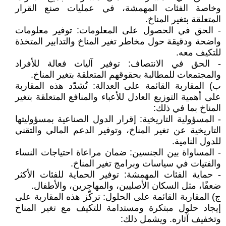
وخاصة الفئات المهمشة، في عمليات صنع القرار
المتعلقة بتغير المناخ.
- الحق في الحصول على المعلومات: توفير معلومات
واضحة ودقيقة حول مخاطر تغير المناخ والتدابير المتخذة
للتكيف معه.
- الحق في الانتصاف: توفير آليات فعالة للأفراد
والمجتمعات للمطالبة بحقوقهم المتعلقة بتغير المناخ.
‌ب) المقاربة القائمة على العدالة: تُشدّد هذه المقاربة
على أهمية التوزيع العادل للأعباء والمنافع المتعلقة بتغير
المناخ بما في ذلك:
- المسؤولية التاريخية: إقرار الدول الصناعية بمسؤوليتها
التاريخية عن تغير المناخ، وتوفير الدعم المالي والتقني
للدول النامية.
- المساواة بين الجنسين: ضمان مراعاة احتياجات النساء
والفتيات في سياسات وبرامج تغير المناخ.
- حماية الفئات المهمشة: توفير الحماية للفئات الأكثر
ضعفًا، مثل السكان الأصليين، والمهاجرين، والأطفال.
‌ج) المقاربة القائمة على الحلول: تركّز هذه المقاربة على
إيجاد حلول مبتكرة ومستدامة للتكيف مع تغير المناخ
وتخفيف آثاره. ويشمل ذلك: