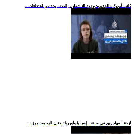
.. كاتبة أمريكية للجزيرة: وجود الناشطين بالضفة يحد من اعتداءات
.. أزمة المهاجرين في سبتة.. إسبانيا وأوروبا تبحثان الرد بعد موق