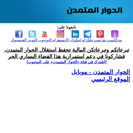
تابعونا على:
بودكاست
بنترست
تيلكرام
لينكدإن
الانستغرام
اليوتيوب
التويتر
الفيسبوك
تبرعاتكم وتبرعاتكن المالية تحفظ استقلال الحوار المتمدن،
فشاركونا في دعم استمرارية هذا الفضاء اليساري الحر
[اشترك في قناة ‫«الحوار المتمدن» على اليوتيوب]
الحوار المتمدن - موبايل
الموقع الرئيسي