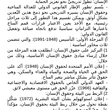
الإنسان: تطورٌ تدريجيٌّ نحو تعزيز الحماية
- يتّسم تطور الإطار القانوني الدولي للعدالة المناخية
وحقوق الإنسان بسيره التدريجي نحو دمج هذين البُعدين
بشكلٍ أوثق. ويمكن تقسيم هذا التطور إلى ثلاث مراحل
رئيسية، مع الأخذ بعين الاعتبار قرارات قمم المناخ
باعتبارها التزاماتٍ سياسيةً تدفع باتجاه صياغة وتفعيل
القانون الدولي:
‌أ) المرحلة الأولى: التأسيس (1948-1991): والتي تتضمن
ثلاث محاور اساسية :
1) التركيز على حقوق الإنسان: انطلقت هذه المرحلة من
خلال إرساء مبادئ حقوق الإنسان الأساسية، وذلك من
خلال:
- إعلان الأمم المتحدة لحقوق الإنسان (1948): أكد على
الحق في الحياة والصحة والمياه والغذاء والسكن، وهي
حقوقٌ تتأثر بشكلٍ مباشر بتغير المناخ.
- العهد الدولي الخاص بالحقوق الاقتصادية والاجتماعية
والثقافية (1966): عزّز الحق في مستوى معيشي لائق.
2) الربط بين البيئة وحقوق الإنسان:
- إعلان استوكهولم بشأن البيئة البشرية (1972): شكّل
نقطة تحول من خلال ربط البيئة بحقوق الإنسان، مؤكداً
على حقّ الجميع في بيئةٍ سليمة.