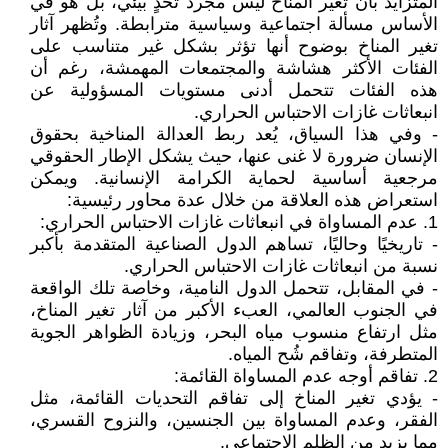
المتزايد بأن تغير المناخ ليس مجرد تحدٍ بيئي، بل هو في
الأساس مسألة اجتماعية وسياسية مترابطة. وتُظهر آثار
تغير المناخ بوضوح أنها تؤثر بشكل غير متناسب على
الفئات الأكثر هشاشة والمجتمعات المهمشة، رغم أن
هذه الفئات تتحمل أدنى مستويات المسؤولية عن
انبعاثات غازات الاحتباس الحراري.
- وفي هذا السياق، يُعد ربط العدالة المناخية بحقوق
الإنسان ضرورة لا غنى عنها، حيث يشكل الإطار الحقوقي
مرجعية أساسية لحماية الكرامة الإنسانية. ويمكن
استعراض هذه العلاقة من خلال عدة محاور رئيسية:
1. عدم المساواة في انبعاثات غازات الاحتباس الحراري:
- تاريخيًا وحاليًا، تساهم الدول الصناعية المتقدمة بأكبر
نسبة من انبعاثات غازات الاحتباس الحراري.
- في المقابل، تتحمل الدول النامية، وخاصة تلك الواقعة
في الجنوب العالمي، العبء الأكبر من آثار تغير المناخ،
مثل ارتفاع منسوب مياه البحر، وزيادة الظواهر الجوية
المتطرفة، وتفاقم شُح المياه.
2. تفاقم أوجه عدم المساواة القائمة:
- يؤدي تغير المناخ إلى تفاقم التحديات القائمة، مثل
الفقر، وعدم المساواة بين الجنسين، والنزوح القسري،
مما يزيد من الظلم الاجتماعي.