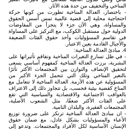
المناخي والتخفيف من حدة هذه الآثار.
- باختصار، العدالة المناخية تطورت من كونها حركة
احتجاجية محلية إلى قضية عالمية تمس أسس الحقوق
والمساواة، وهي الآن جزء لا يتجزأ من المفاوضات
الدولية حول مستقبل الكوكب، مع التركيز على المساواة
في تقاسم المسؤوليات وأخذ حقوق الفئات الضعيفة
والأجيال القادمة بعين الاعتبار.
4. مبادئ العدالة المناخية:
- في ظل تسارع التغيرات المناخية وتفاقم تأثيراتها على
البشرية، برزت العدالة المناخية كمفهوم أساسي يسعى
لتحقيق الإنصاف والتوازن بين المجتمعات الأكثر تأثرًا
بالتغير المناخي وتلك التي تتحمل الجزء الأكبر من
المسؤولية عن هذه الأزمة. العدالة المناخية لا تتعامل مع
المناخ كقضية بيئية فحسب، بل تتجاوز ذلك إلى الاعتراف
بالعواقب الاجتماعية والاقتصادية والسياسية التي تقع
على الفئات الأكثر ضعفًا، مثل الشعوب الأصلية،
المجتمعات الفقيرة، والبلدان النامية.
- ان مبادئ العدالة المناخية ترتكز على ضرورة توزيع
الأعباء والمسؤوليات بشكل عادل، مع ضمان حقوق
الإنسان الأساسية لكل الأفراد والمجتمعات. وتدعو إلى