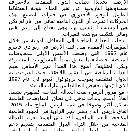
الأرضية تحديدًا تطالب الدول المتقدمة بالاعتراف
بمسؤوليتها التاريخية عن تغير المناخ نتيجة استغلالها
الطويل للوقود الأحفوري في فترات التصنيع. هذه
الحركات اعتبرت أن الدول النامية تعاني من آثار لم تكن
هي المسبب الرئيسي لها، وهي تحتاج إلى دعم تقني
ومالي للتكيف مع هذه التغيرات.
- دخلت العدالة المناخية إلى المحافل الدولية من خلال
المؤتمرات الأممية، مثل قمة الأرض في ريو دي جانيرو
عام 1992، التي وضعت الأسس الأولى للمفاوضات
المناخية، خاصةً فيما يتعلق بمبدأ "المسؤوليات المشتركة
ولكن المتباينة". أصبح هذا المبدأ حجر الأساس لفهم
العدالة المناخية في العقود اللاحقة، حيث اعترفت به
الدول المتقدمة بموجب بروتوكول كيوتو في عام 1997
الذي ألزَمها بتخفيض انبعاثاتها من غازات الدفيئة.
- مع مرور الزمن، نمت العدالة المناخية كمفهوم يشمل
أبعادًا أوسع، وبدأت تدخل في نطاق المفاوضات العالمية
بشكل أكثر وضوحًا في قمة باريس للمناخ عام 2015.
اتفاق باريس، الذي يعتبر حجر الزاوية في الجهود العالمية
لمكافحة التغير المناخي، أكد على أهمية تعزيز العدالة
المناخية من خلال التزام الدول المتقدمة بتقديم دعم
مالي وفني للدول النامية للتعامل مع تأثيرات التغير