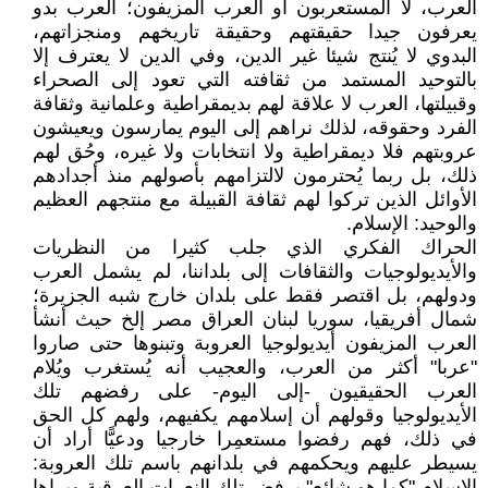
العرب، لا المستعربون أو العرب المزيفون؛ العرب بدو
يعرفون جيدا حقيقتهم وحقيقة تاريخهم ومنجزاتهم،
البدوي لا يُنتج شيئا غير الدين، وفي الدين لا يعترف إلا
بالتوحيد المستمد من ثقافته التي تعود إلى الصحراء
وقبيلتها، العرب لا علاقة لهم بديمقراطية وعلمانية وثقافة
الفرد وحقوقه، لذلك نراهم إلى اليوم يمارسون ويعيشون
عروبتهم فلا ديمقراطية ولا انتخابات ولا غيره، وحُق لهم
ذلك، بل ربما يُحترمون لالتزامهم بأصولهم منذ أجدادهم
الأوائل الذين تركوا لهم ثقافة القبيلة مع منتجهم العظيم
والوحيد: الإسلام.
الحراك الفكري الذي جلب كثيرا من النظريات
والأيديولوجيات والثقافات إلى بلداننا، لم يشمل العرب
ودولهم، بل اقتصر فقط على بلدان خارج شبه الجزيرة؛
شمال أفريقيا، سوريا لبنان العراق مصر إلخ حيث أنشأ
العرب المزيفون أيديولوجيا العروبة وتبنوها حتى صاروا
"عربا" أكثر من العرب، والعجيب أنه يُستغرب ويُلام
العرب الحقيقيون -إلى اليوم- على رفضهم تلك
الأيديولوجيا وقولهم أن إسلامهم يكفيهم، ولهم كل الحق
في ذلك، فهم رفضوا مستعمِرا خارجيا ودعيًّا أراد أن
يسيطر عليهم ويحكمهم في بلدانهم باسم تلك العروبة:
الإسلام "كما هو شائع" يرفض تلك النعرات العرقية ويراها