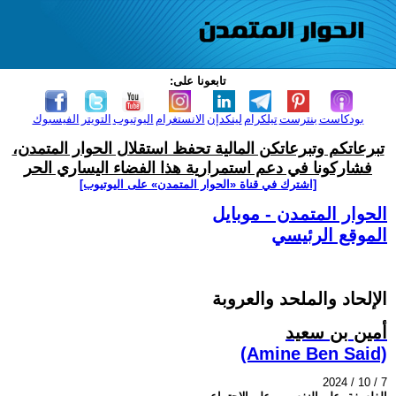
تابعونا على:
بودكاست
بنترست
تيلكرام
لينكدإن
الانستغرام
اليوتيوب
التويتر
الفيسبوك
تبرعاتكم وتبرعاتكن المالية تحفظ استقلال الحوار المتمدن،
فشاركونا في دعم استمرارية هذا الفضاء اليساري الحر
[اشترك في قناة ‫«الحوار المتمدن» على اليوتيوب]
الحوار المتمدن - موبايل
الموقع الرئيسي
الإلحاد والملحد والعروبة
أمين بن سعيد
(Amine Ben Said)
2024 / 10 / 7