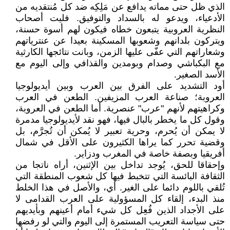
الذي ظل حتى مماته يدافع عن مَلِكِه ضد كل مُنتقديه من
الأدعياء، ويدعو له بالسداد والتوفيق. فليت أصحاب
النظرية العروبية يتبعون خطاه فيكون لهم أسوة حسنة،
ويتركون بلدانهم وشعوبها المسكينة بعيدا عن عنترياتهم
وشعاراتهم التي عفّى عليها الزمن، وبانت نتائجها الكارثية
مع البكباشي وصدام وبومدين والقذافي وإلى اليوم مع
الأسد الصغير.
أود التشديد على الفرق بين العرب وبين أيديولوجيا
العروبة؛ صناعة العرب المزيفين. الطعن في العرب
وكراهيتهم لأنهم "عرب" عنصرية. أما الطعن في العروبة،
وقول كل ما يخطر بالبال فيها، فهو نقد لأيديولوجيا مدمرة
لا يمكن أن يُحرم، وحرية تعبير لا يُمكن أن تُجرَّم، بل
وقضية تحرر كما يراها الكثيرون على الأقل في شمال
أفريقيا وبصفة خاصة في المغرب ودزاير.
وإحقاقا للحق، يُوجد تداخل بين الإثنين، أراه ناتجا من
الثقافة البائسة التي تتخبط فيها كل شعوب المنطقة التي
تُلقي باللوم دائما على الغير. أي، والأصل في هذا الخلط
منذ البدء، إلقاء كل المسؤولية على العرب القدامى لا
على الأجداد الذين فُعِل كل شيء أمام أعينهم وبأيديهم
حتى سياسة التعريب المستمرة إلى اليوم والتي لو رفضها