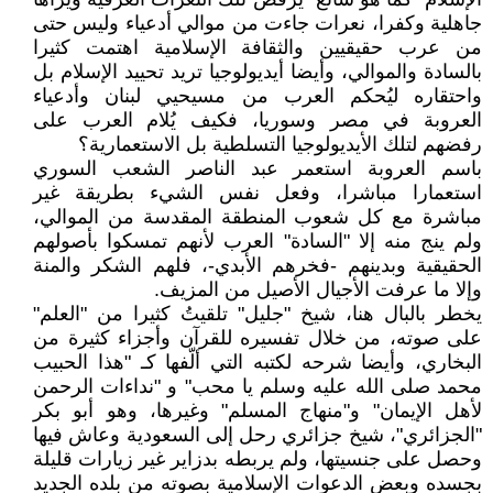
جاهلية وكفرا، نعرات جاءت من موالي أدعياء وليس حتى
من عرب حقيقيين والثقافة الإسلامية اهتمت كثيرا
بالسادة والموالي، وأيضا أيديولوجيا تريد تحييد الإسلام بل
واحتقاره ليُحكم العرب من مسيحيي لبنان وأدعياء
العروبة في مصر وسوريا، فكيف يُلام العرب على
رفضهم لتلك الأيديولوجيا التسلطية بل الاستعمارية؟
باسم العروبة استعمر عبد الناصر الشعب السوري
استعمارا مباشرا، وفعل نفس الشيء بطريقة غير
مباشرة مع كل شعوب المنطقة المقدسة من الموالي،
ولم ينج منه إلا "السادة" العرب لأنهم تمسكوا بأصولهم
الحقيقية وبدينهم -فخرهم الأبدي-، فلهم الشكر والمنة
وإلا ما عرفت الأجيال الأصيل من المزيف.
يخطر بالبال هنا، شيخ "جليل" تلقيتُ كثيرا من "العلم"
على صوته، من خلال تفسيره للقرآن وأجزاء كثيرة من
البخاري، وأيضا شرحه لكتبه التي ألّفها كـ "هذا الحبيب
محمد صلى الله عليه وسلم يا محب" و "نداءات الرحمن
لأهل الإيمان" و"منهاج المسلم" وغيرها، وهو أبو بكر
"الجزائري"، شيخ جزائري رحل إلى السعودية وعاش فيها
وحصل على جنسيتها، ولم يربطه بدزاير غير زيارات قليلة
بجسده وبعض الدعوات الإسلامية بصوته من بلده الجديد