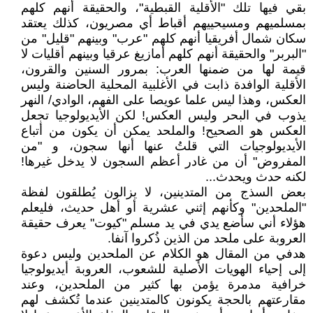
بقي فيها تلك "الأقلية القبطية"، والحقيقة أنهم كلهم
بمسلميهم ومسيحييهم أقباط أي مصريون، كذلك يعتقد
سكان شمال أفريقيا أنهم كلهم "عرب" وبينهم "قليل" من
"البربر" والحقيقة أنهم كلهم أمازيغ عرقيا وبينهم أقليات لا
قيمة لها من ضمنها العرب: بمرور السنين والقرون،
الأقلية الوافدة ذابت في الأغلبية المحلية الحاضنة وليس
العكس، وهذا ليس علما عويصا على الفهم، الوادي/ النهر
يذوب في البحر وليس العكس! لكن الأيديولوجيا تجعل
العكس هو الصحيح! والملحد يمكن أن يكون من أتباع
الأيديولوجيات التي قلتُ عنها أنها سجون، و "من
المفروض" أن من غادر أعظم السجون لا يدخل غيرها!
لكنه حدث ويحدث...
بعض السذج من المتدينين، لا يزالون يُطلقون لفظة
"الملحدين" وكأنهم إثني عشرية أو أهل حديث، فليعلم
هؤلاء أني سأضع يدي في يد مسلم "كيوت" يعرف حقيقة
العروبة على ملحد من الذين ذُكروا آنفا.
هدفي من المقال هو الكلام عن الملحدين وليس دعوة
إلى إحياء الهويات الأصلية للشعوب، العروبة أيديولوجيا
خرافية مدمرة يؤمن بها كثير من الملحدين، وعند
مقارعتهم بالحجة يكونون كالمتدينين عندما تُكشف لهم