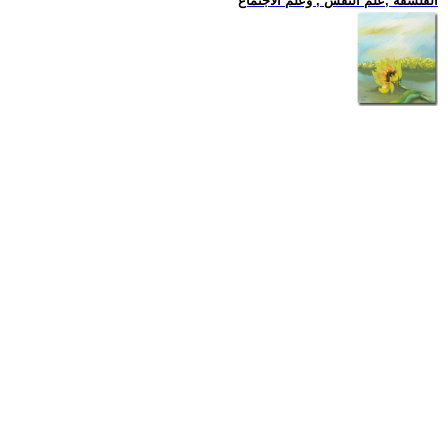
الفلسفة ,علم النفس , وعلم الاجتماع