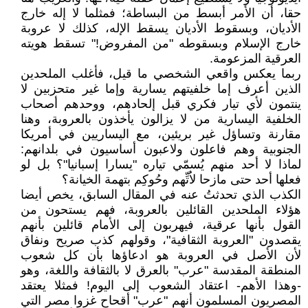
حقا، أن الأمر أبسط من البساطة؛ فمثلما لا إله خارج
الأديان، وبسقوط الأديان يسقط الإله، كذلك لا عروبة
خارج الإسلام وبسقوطه "من المفروض!" تسقط هويته
العرقية المزعومة.
ربما يعكس واقعي الشخصي ما قيل، فأغلب الملحدين
الذين أعرف إما خلفيتهم يسارية وإما غير متحزبين لا
ينتمون لأي تيار فكري قبل إلحادهم، ووحدهم أصحاب
الخلفية اليسارية من لا يزالون يأخذون بالعروبة، وهنا
مقارنة وتساؤل غير بريئين، مع اليساريين في أمريكا
الجنوبية وهم فاعلون ولاعبون أساسيون في بلدانهم:
لماذا لا أحد منهم يُسمّي تياره "يسارا إسبانيا"؟ بل لو
فعلها أحد حتى مازحا لاُتِّهم وحُوكِم بتهمة الخيانة؟
الكذب الذي تحدثتُ عنه في المقال السابق، يخص أيضا
هؤلاء الملحدين القائلين بالعروبة، فهم يستحون من
القول بأنها عرقية، فيهربون إلى الأمام قائلين بأنهم
يقصدون "العروبة الثقافية"، وقولهم كذب صريح ونفاق
لأن الأصل في العروبة هو ادعاؤها بأن كل شعوب
المنطقة المقدسة "عرب" بالعرق لا بالثقافة واللغة، وهو
-وهذا الأهم- اعتقاد الشعوب إلى اليوم! فمثلا يعتقد
المصريون المسلمون أنهم "عرب" أقحاح غزوا مصر التي