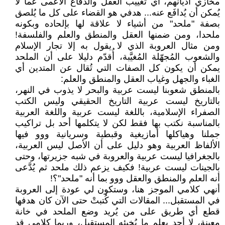
مخازي أديانهم، أي تغييب العقل والدفاع الأعمى عما لا
يُمكن أن يُدافَع عنه... هدفي هو القضاء على كل ما يُلصق
بصفة "ملحد" من أشياء لا علاقة لها بإلحاده وبكونه
ملحدا، ومن ضمنها العقل والمنطق والعلم والفلسفة!
ومن مثال العروبة الذي لا يقول به إلا تجار الإسلام
والشعوب المُجهّلة المُغيَّبة، أُقدّم دليلا على أن الملحد
يمكن أن يكون كل الصفات التي تُقال عن المتدين أي
الغباء والجهل وغياب العقل والمنطق والعلم:
بالمنطق شعوبنا ليست عربية والبحر لا يذوب في النهر،
بالتاريخ ليست عربية التاريخ الحقيقي وليس الكتب
الصفراء الإسلامية، باللغة ليست عربية واللغة العربية
بالمناسبة نكتب بها فقط لكن لا يتكلمها أحد بل تراكيب
جملنا وهياكلها أمازيغية وقبطية وسريانية ووو فيها
الألفاظ العربية وهو دليل على أن الأصل ليس العربية،
بالجغرافيا ليست عربية والعروبة في شبه جزيرتها، وحتى
بالجينات ليست عربية! فكيف يزعم ذلك ملحد ثم يُدَّعى
أنه العلم والمنطق والعقل ووو بما أنه "ملحد"؟!
أنهي كلامي الموجز هنا، وستكون لي عودة إلى العروبة
في المستقبل... المقالات التي كُتبتْ حتى الآن كان هدفها
قطع أي طريق على من يُريد وضع الملحد في خانة
معينة، لا أحد يعلم ما يُخبئه المستقبل، وربما كلامي قد