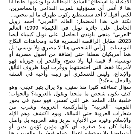
الأدعياء ما استطاع "السادة" المطالبة بها ودعمها. طبعا أنا
هنا لا أنفي أي مسؤولية للعرب القدامى والمعاصرين،
لكني أقول لا أحد سيستطيع ركوب ظهركَ ما لم تنحني...
نكتة في هذا المضمار: العالم "العربي" أحمد زويل
الحاصل على جائزة نوبل في الكيمياء 1999/ العالم
"العربي" منجي باوندي الحاصل على نوبل كيمياء أيضا
2023، مقابل الراقصة المصرية فلانة ومجاهدات النكاح
التونسيات...[رأيي الشخصي هنا: لا مصري ولا تونسي! بل
هما أمريكيان نقطة! حتى إضافة من أصول مصرية أو
تونسية، لا قيمة لها ولا تصح، والفخر إن جوزناه فهو
لأمريكا فقط التي احتضنتهما ووفّرت لهما ظروف التألق
والإبداع، وليس للعسكري أبو زبيبة وأخيه في السفه
والدجل سعيّد!]
سؤال تساءلته كثيرا منذ سنين، ولا يزال يثير عجبي، وهو
كيف يكون شخص ما ملحدا ويقول بالعروبة؟ والجواب:
خلفية ذلك الملحد هي التي تُفسر، فهو سبح في بحور
القومية "العربية" والماركسية العروبية وشرب من
شعارات العروبة حتى الثمالة، ويوم اكتشف وهم الإله
والإسلام وغيره من الأديان، لم يرَ وهم العروبة بل واصل
مثلما كان منذ صغره، أي كأي مؤمن يُؤمن بدين أو
أيديولوجيا ولا يستطيع إعمال عقله فيه/ ـها. والغريب هنا