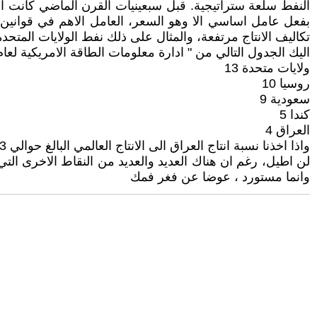
النفط سلعة ستراتيجية. قبل سبعينيات القرن الماضي كانت او
بفعل عامل اساسي الا وهو السعر، العامل الاهم في قوانين 
تكاليف الانتاج مرتفعة، والمثال على ذلك نفط الولايات المت
اليك الجدول التالي من " ادارة معلومات الطاقة الامريكية لعام 2023 . ب مليون برميل يوم
ولايات متحدة 13
روسيا 10
سعودية 9
كندا 5
العراق 4
واذا اخذنا نسبة انتاج العراق الى الانتاج العالمي البالغ حوالي 83 برميل يوميا، نجد ان حصة مساهمة العراق من الانتاج العالمي للنفط الخام لا تتجاوز 5 %.
لن اطيل، رغم ان هناك العديد والعديد من النقاط الاخرى ال
وانما مستورد ، عوضا عن فغر فمك