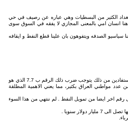
داد الكثير من البسطيات وهي عباره عن رصيف في حي
هنا انسان امي بالمعنى المجازي لا يفقه في السوق سوى
سياسيو الصدفه ويتفوهون بان علينا قطع النفط و ايقافه
* مجموع موظفي الدولة من مدنيين وعسكريين ومتقاعدين يقدر ب 8.5 مليون شخص. واذا اردنا ان نعرف عدد الافراد المستفادين من ذلك يتوجب ضرب ذلك الرقم ب 7.7 الذي هو
فط، وهذا الرقم اعلى من عدد مواطني العراق بكثير، مما يعني الاهمية المطلقة
لى رقم اخر ايضا من تمويل النفط . لم ننتهي من هذا السوء
دولار سنويا .