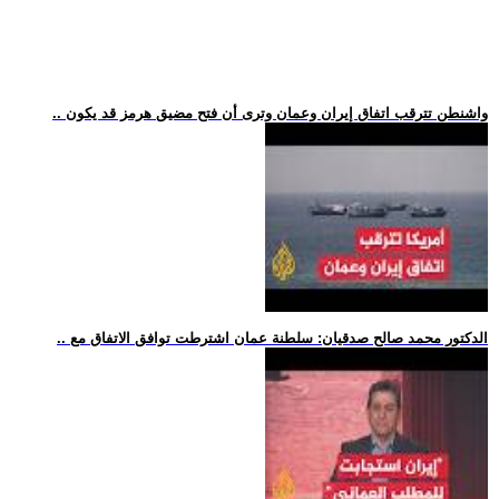
.. واشنطن تترقب اتفاق إيران وعمان وترى أن فتح مضيق هرمز قد يكون
.. الدكتور محمد صالح صدقيان: سلطنة عمان اشترطت توافق الاتفاق مع