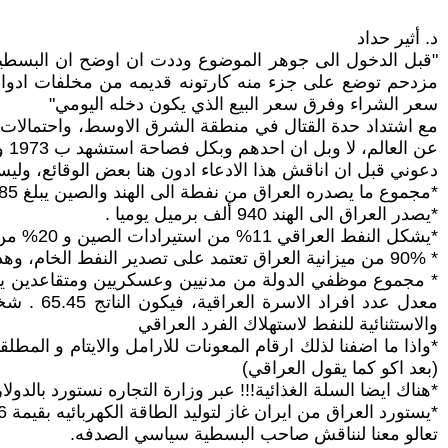
د. أثير حداد
"قبل الدخول الى جوهر الموضوع وددت ان اوضح ان البسط
مزدحم توضع على جزء منه كارتونه قديمه من مخلفات ادوات ا
سعر الشراء وفرق سعر البيع الذي يكون دخله اليومي"
مع اشتداد حدة القتال في منطقة الشرق الاوسط، واحتمالات ت
عن العالم، لا وبل ان احدهم وبكل فصاحة استشهد ب 1973 وقال او ادعى او لربما تصور اننا سننتصر ونخضع الغرب لطالبنا.
دعوني قبل ان اناقش هذا الادعاء ادون هنا بعض الوقائع، وليس
*مجموع ما يصدره العراق من نفطة الى الهند والصين يبلغ 85% من حجم صادرات العراق النفطية.
*يصدر العراق الى الهند 940 ألف برميل يوميا .
*يشكل النفط العراقي 11% من استيرادات الصين و 20% من استيرادات الهند للنفط الخام.
* 90% من ميزانية العراق تعتمد على تصدير النفط الخام، وهذه الايرادات تستلم بالدولار الامريكي حصرا.
معدل عدد
والاستثنائية للنفط لاستهلاك الفرد العراقي
*واذا ما اضفنا لذلك ارقام المعونات للارامل والايتام و المط
(بعد اكو كما يقول العراقي)
*هناك ايضا السلة الغذائية!!! عبر وزارة التجاره نستورد بالدولار مواد 
*يستورد العراق من ايران غاز لتوليد الطاقة الكهربائيه بقيمة 6ـ7 مليار دولار سنويا، اي عمليا اذا ما دفع بالدولار ليس هناك كهرباء.
تعالو معنا لنناقش صاحب البسطية سياسي الصدفه.