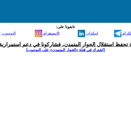
تابعونا على:
لكرام
لينكدإن
الانستغرام
اليوتيوب
ية تحفظ استقلال الحوار المتمدن، فشاركونا في دعم استمرارية 
[اشترك في قناة ‫«الحوار المتمدن» على اليوتيوب]