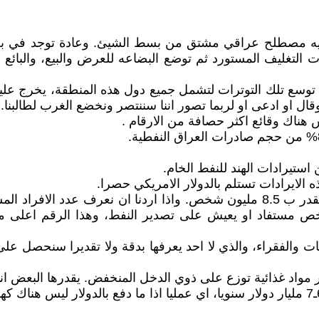
يه مصطلح عراقي مشتق من بسط الشيئ. وعادة توجد في بغ
لتغليف المستورد ثم توضع البضاعه للعرض والبيع، والبائع 
وسع تلك التوترات لتشمل جميع دول هذه المنطقة، يخرج علينا 
 هناك وقائع اكثر حصافة من الارقام .
 افراد الاسرة العراقية، فيكون الناتج 65.45 . شخص مستفاد او يعيش على تصدير الن
لقات والفقراء، والذي لا احد يعرفها بدقة ولا تقديرا سنحصل ع
غذائية توزع على ذوي الدخل المنخفض. يقدرها البعض انها تصل الى 7 مليار 