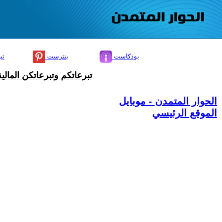
بودكاست
بنترست
تي
تبرعاتكم وتبرعاتكن المال
الحوار المتمدن - موبايل
الموقع الرئيسي