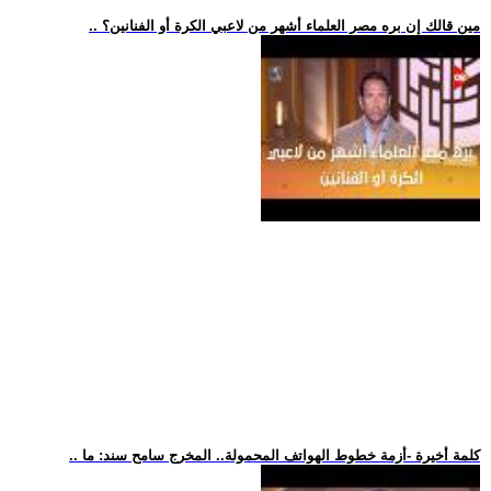
.. مين قالك إن بره مصر العلماء أشهر من لاعبي الكرة أو الفنانين؟
.. كلمة أخيرة -أزمة خطوط الهواتف المحمولة.. المخرج سامح سند: ما