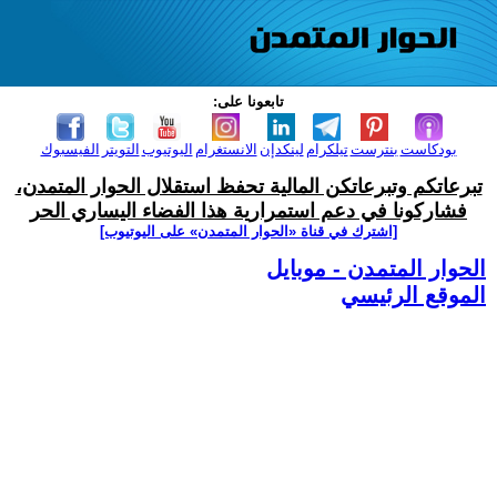
تابعونا على:
بودكاست
بنترست
تيلكرام
لينكدإن
الانستغرام
اليوتيوب
التويتر
الفيسبوك
تبرعاتكم وتبرعاتكن المالية تحفظ استقلال الحوار المتمدن،
فشاركونا في دعم استمرارية هذا الفضاء اليساري الحر
[اشترك في قناة ‫«الحوار المتمدن» على اليوتيوب]
الحوار المتمدن - موبايل
الموقع الرئيسي