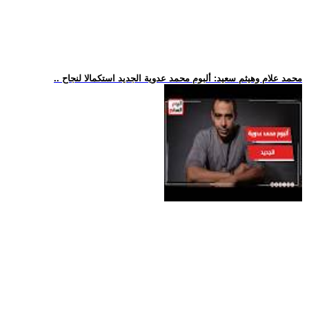
.. محمد علام وهيثم سعيد: ألبوم محمد عدوية الجديد استكمالا لنجاح