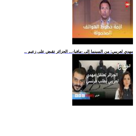
.. مهدي لعريبي: من السينما إلى -مافيا-... الجزائر تقبض على زعيم