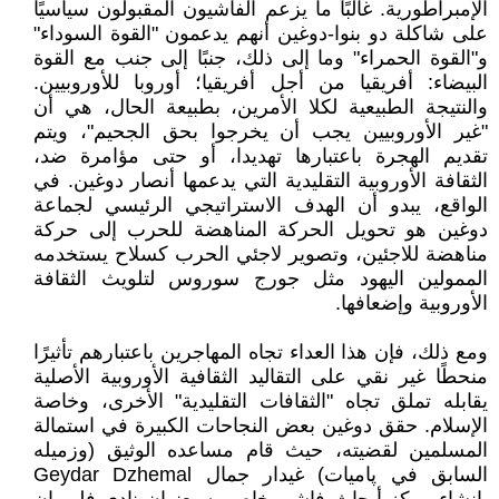
الإمبراطورية. غالبًا ما يزعم الفاشيون المقبولون سياسيًا
على شاكلة دو بنوا-دوغين أنهم يدعمون "القوة السوداء"
و"القوة الحمراء" وما إلى ذلك، جنبًا إلى جنب مع القوة
البيضاء: أفريقيا من أجل أفريقيا؛ أوروبا للأوروبيين.
والنتيجة الطبيعية لكلا الأمرين، بطبيعة الحال، هي أن
"غير الأوروبيين يجب أن يخرجوا بحق الجحيم"، ويتم
تقديم الهجرة باعتبارها تهديدا، أو حتى مؤامرة ضد،
الثقافة الأوروبية التقليدية التي يدعمها أنصار دوغين. في
الواقع، يبدو أن الهدف الاستراتيجي الرئيسي لجماعة
دوغين هو تحويل الحركة المناهضة للحرب إلى حركة
مناهضة للاجئين، وتصوير لاجئي الحرب كسلاح يستخدمه
الممولين اليهود مثل جورج سوروس لتلويث الثقافة
الأوروبية وإضعافها.
ومع ذلك، فإن هذا العداء تجاه المهاجرين باعتبارهم تأثيرًا
منحطًا غير نقي على التقاليد الثقافية الأوروبية الأصلية
يقابله تملق تجاه "الثقافات التقليدية" الأخرى، وخاصة
الإسلام. حقق دوغين بعض النجاحات الكبيرة في استمالة
المسلمين لقضيته، حيث قام مساعده الوثيق (وزميله
السابق في پاميات) غيدار جمال Geydar Dzhemal