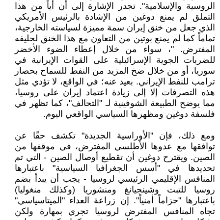
الروسية والإسلامية". تجدر الإشارة إلى أن أياً من هذا
التملق لم يمنع دوغين من الإشادة بالرئيس الأمريكي
الذي جعل من خنق إيران سمة مميزة لسياسته الخارجية،
تماماً كما لم يمنع بوتين من التعاون مع هذا الخنق لحليفه
المفترض. "، سواء من خلال إعطاء الضوء الأخضر
للضربات الجوية الإسرائيلية على القوات الإيرانية في
سوريا، أو من خلال ضخ المزيد من النفط للسماح بحصار
ترامب للنفط الإيراني. بعيد عنه؛ في الواقع، لا تؤدي مثل
هذه التصرفات إلا إلى زيادة اعتماد إيران على روسيا،
مما يوضح الطبيعة الشوفينية لـ "التحالف"، كما تظهر في
فلسفة دوغين ومظهرها السياسي الواقعي اليوم.
ومع ذلك، فإن "الأوراسية الجديدة" تكشف حقًا عن
توافقها مع عدوها الأطلسي المفترض، في موقفها من
الصين. ويقترح دوغين أن تقطيع أوصال الصين - التي تم
تحديدها في "أسس الجغرافيا السياسية" باعتبارها
المنافس الإقليمي الرئيسي لروسيا - يجب أن يبدأ بضم
روسيا للتبت وشينجيانغ ومنشوريا (وكذلك منغوليا)
باعتبارها "حزاماً أمنياً". إن زراعة العداء "الميتاسياسي"
تجاه المنافس المفترض لروسيا تجري بمهارة ولكن