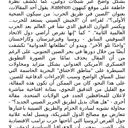
بشكل واضح عبر شبكات دوغين، كما تكشف نظرة
خاطفة على موقع كيتهون Katehon. يقول أحد المقالات،
بعنوان "الصين في طريق الحرب: من سيكون الضحية
الأولى؟"، لقراءه أن "الجيش الصيني يستعد للحرب...
ويكسر التوازن الدقيق الذي نشأ في العالم بعد الحرب
العالمية الثانية". " كما "إنها تقرص أراضي دول الاتحاد
السوفيتي السابق - روسيا وقيرغيزستان وكازاخستان
"واحدًا تلو الآخر". ويبدو أن "تطلعاتها العدوانية" تكشفت
أيضًا من خلال دورها في بحر الصين الجنوبي، على الرغم
من أن المقال يحذف تمامًا من الصورة التطويق
العسكري الأمريكي العدواني بشكل متزايد ومحاولات
السيطرة على "مناطق الاختناق" البحرية الحاسمة التي
تمثل السياق الواضح وسبب الإجراءات الدفاعية للصين.
على هذا النحو، كان من الممكن أن تكون هذه المقالة،
مع القليل من التدقيق النحوي، بمثابة افتتاحية مباشرة
لاعلان للمحافظين الجدد في الولايات المتحدة. مقالة
أخرى - "هل هناك بديل لطريق الحرير الصيني الجديد؟" -
محاولة تشويه لمبادرة الحزام والطريق الصينية باعتبارها
تتعارض مع مصالح الدول الشريكة، ويسيل لعابه علانية
حول الفرص لروسيا التي أتاحتها حرب ترامب الاقتصادية
على الصين. بمعنى أن الجغرافيا السياسية لدوغين لا