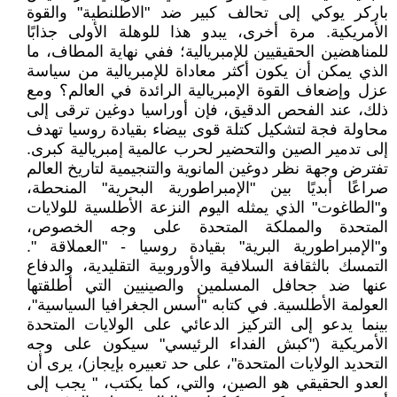
باركر يوكي إلى تحالف كبير ضد "الاطلنطية" والقوة
الأمريكية. مرة أخرى، يبدو هذا للوهلة الأولى جذابًا
للمناهضين الحقيقيين للإمبريالية؛ ففي نهاية المطاف، ما
الذي يمكن أن يكون أكثر معاداة للإمبريالية من سياسة
عزل وإضعاف القوة الإمبريالية الرائدة في العالم؟ ومع
ذلك، عند الفحص الدقيق، فإن أوراسيا دوغين ترقى إلى
محاولة فجة لتشكيل كتلة قوى بيضاء بقيادة روسيا تهدف
إلى تدمير الصين والتحضير لحرب عالمية إمبريالية كبرى.
تفترض وجهة نظر دوغين المانوية والتنجيمية لتاريخ العالم
صراعًا أبديًا بين "الإمبراطورية البحرية" المنحطة،
و"الطاغوت" الذي يمثله اليوم النزعة الأطلسية للولايات
المتحدة والمملكة المتحدة على وجه الخصوص،
و"الإمبراطورية البرية" بقيادة روسيا - "العملاقة ".
التمسك بالثقافة السلافية والأوروبية التقليدية، والدفاع
عنها ضد جحافل المسلمين والصينيين التي أطلقتها
العولمة الأطلسية. في كتابه "أسس الجغرافيا السياسية"،
بينما يدعو إلى التركيز الدعائي على الولايات المتحدة
الأمريكية ("كبش الفداء الرئيسي" سيكون على وجه
التحديد الولايات المتحدة"، على حد تعبيره بإيجاز)، يرى أن
العدو الحقيقي هو الصين، والتي، كما يكتب، " يجب إلى