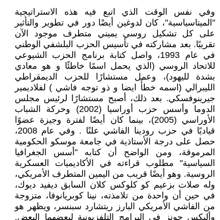
وفي نفس الوقت الذي اتبع فيه هذه الاستراتيجية
"الميتاسياسية"، كان لدوغين أيضًا دور في تطوير والتأثير
على كل تشكيل روسي يميني متطرف موجود الآن
تقريبًا. بعد مشاركته في تأسيس الحزب البلشفي الوطني
في عام 1993، واصل كتابة برنامج الحزب الشيوعي
للاتحاد الروسي (الذي يحمل اسمًا خاطئًا و هو معادي
بشدة لليهود)، وعمل مستشارًا للحزب الديمقراطي
الليبرالي (اسمه خطأً ايضا و ذو توجه فاشي ) لفلاديمير
جيرينوفسكي. بعد ذلك، أصبح مستشارًا لرئيس مجلس
الدوما وأسس حزب أوراسيا (2002) وحركة الشباب
الأوراسي (2005)، بينما كان أيضًا لفترة وجيزة عضوًا
قياديًا في حزب رودينا الفاشي علنًا . وفي عام 2008،
حصل على درجة الأستاذية في جامعة موسكو الحكومية
المرموقة، ومن الواضح أن كتابه "أسس الجغرافيا
السياسية" مطلوب قراءته في الأكاديميات العسكرية
الروسية. وهو أيضًا قريب من اليمين المتطرف الأمريكي،
وله صلات بزعيم كو كلوكس كلان السابق ديفيد ديوك،
في حين أن واحدة من تلامذته، نينا كوبريانوفا، متزوجة
من الفاشي الأمريكي البارز ريتشارد سبنسر، ويظهر هو
وأليكس جونز في البرامج التلفزيونية لبعضهما البعض.