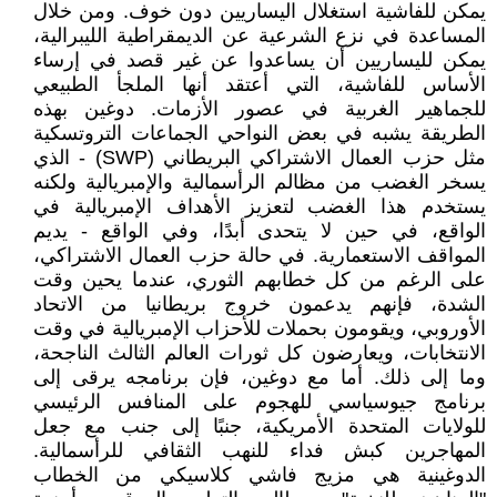
يمكن للفاشية استغلال اليساريين دون خوف. ومن خلال
المساعدة في نزع الشرعية عن الديمقراطية الليبرالية،
يمكن لليساريين أن يساعدوا عن غير قصد في إرساء
الأساس للفاشية، التي أعتقد أنها الملجأ الطبيعي
للجماهير الغربية في عصور الأزمات. دوغين بهذه
الطريقة يشبه في بعض النواحي الجماعات التروتسكية
مثل حزب العمال الاشتراكي البريطاني (SWP) - الذي
يسخر الغضب من مظالم الرأسمالية والإمبريالية ولكنه
يستخدم هذا الغضب لتعزيز الأهداف الإمبريالية في
الواقع، في حين لا يتحدى أبدًا، وفي الواقع - يديم
المواقف الاستعمارية. في حالة حزب العمال الاشتراكي،
على الرغم من كل خطابهم الثوري، عندما يحين وقت
الشدة، فإنهم يدعمون خروج بريطانيا من الاتحاد
الأوروبي، ويقومون بحملات للأحزاب الإمبريالية في وقت
الانتخابات، ويعارضون كل ثورات العالم الثالث الناجحة،
وما إلى ذلك. أما مع دوغين، فإن برنامجه يرقى إلى
برنامج جيوسياسي للهجوم على المنافس الرئيسي
للولايات المتحدة الأمريكية، جنبًا إلى جنب مع جعل
المهاجرين كبش فداء للنهب الثقافي للرأسمالية.
الدوغينية هي مزيج فاشي كلاسيكي من الخطاب