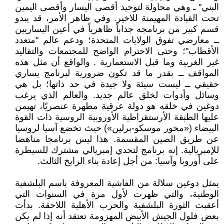
البني" ـ وهي محاولة لتوحيد أقصى اليسار وأقصى اليمين
تحت القيادة المهيمنة للاخير. وفي ظاهر الأمر، قد يبدو
قسم كبير من برنامجه جذاباً ظاهرياً في أعين اليساريين
ــ معارضي تفوق الولايات المتحدة؛ ودعم عالم "متعدد
الأقطاب"؛ وحتى الاحترام الواضح للمجتمعات والتقاليد
غير الغربية وما قبل الاستعمارية . والواقع أن مثل هذه
المواقف ــ بقدر ما قد تكون ضرورية لبرنامج يساري
حقيقي ــ ليست سيئة ولا جيدة في حد ذاتها؛ بل هي
وسائل وأدوات لخلق عالم جديد. والعالم الذي يرغب
دوغين في خلقه هو دولة عرقية مطهرة عنصريًا، تهيمن
عليها الطبقة الأرستقراطية الأوروبية الروسية ذات القوة
البيضاء («محور موسكو-برلين») حيث تخضع آسيا لروسيا
عن طريق الصين المقسمة. هذا ليس برنامجا مناهضا
للإمبريالية. إنه برنامج لتحدي إمبريالي مشترك للسيطرة
على أوروبا وآسيا: من أجل إعادة بناء الرايخ الثالث.
يمثل دوغين سلالة من الفاشية المعروفة باسم البلشفية
الوطنية، والتي ظهرت لأول مرة في السنوات التي
أعقبت الثورة البلشفية والحرب الأهلية اللاحقة. بدأت
بعض فلول الجيش الأبيض المهزومة تعتقد أنه إذا لم يكن