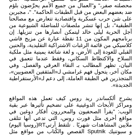
محصلته صفر،" و"العمال من جميع الأمم يحرَّضون بلؤم
ضد بعضهم البعض من قبل الطبقات الحاكمة". "، مجبرين
على شن حرب عسكرية واقتصادية تتعارض مع مصالحنا
الطبقية"، بل إنها تنشر ملصقات للمناضلة الشيوعية من
أجل الحرية ليلى خالد ليتمكن أنصارها من تنزيلها. إن
برنامجهم المكون من 11 نقطة عبارة عن مزيج فاشي
كلاسيكي من قائمة الرغبات الاشتراكية التقليدية، والحنين
القبلي للعودة إلى الأرض، و لغة شائعة يمينية مثل ملكية
السلاح والاكتظاظ السكاني، وفقط عندما تتعمق في
البيان، تظهر المطالب بـ النقاء العرقي والفصل. وفي
مكان آخر، يتحول فهم غرامشي لـ«المثقفين العضويين»،
المتجذرين في الطبقة العاملة، إلى دعم لـ«الأرستقراطية
الجديدة».
يشرح ألكساندر ريد روس كيف تعمل هذه المواقع
ومراكز الأبحاث الدوغينية على تضخيم تأثيرها عبر بقية
الويب: "يقرأ الصحفيون والمحررون أفكار دوغين في
مواقع أخرى مثل فورت روس، التي تدعي أنها تتلقى
ملايين المشاهدات شهريًا . تلتقط آرتيRT(روسيا اليوم)
و سبوتنيك Sputnik القصص والكُتاب من مواقع مثل