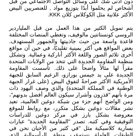
دون أدنى شك على وسائل التواصل الاجتماعي من قبل
أشخاص لم يحلموا أبدًا بتوزيع مواد , للعنصريين البيض
الأكثر علانية مثل الكوكلاس كلان KKK.
يتم تمويل الكثير من هذا العمل من قبل الملياردير
الروسي كونستانتين مالوفيف، وتغطي المنصات المختلفة
قاعدة واسعة من حيث جاذبيتها والجمهور المستهدف.
بعض المواقع هي أكثر يمينية تقليديًا، في حين أن مواقع
أخرى تلائم الصور واللغة الأكثر أناركية وعمالية. وتشكل
منظمة المقاومة الجديدة التي تتخذ من الولايات المتحدة
مقراً لها مثالاً واضحاً على ذلك. تأسست المقاومة
الجديدة على يد جيمس بورازو، الزعيم السابق للجبهة
الأمريكية الأكثر صراحةً لتفوق البيض (على غرار الجبهة
الوطنية في المملكة المتحدة) والذي وصف اليهود ذات
مرة بأنهم "قذرون وأشرار سيكون العالم أفضل بدونهم"،
ومن الواضح أنهم جزء من شبكة دوغين العالمية، تعيد
نشر مقالات دوغين بشكل متكرر، مع روابط للموقع
معروضة بشكل بارز في مركز دوغين للدراسات
التوفيقية وفي كتبه. تصدر "المقاومة الجديدة" عبارات
يسارية كلاسيكية مثل "في كثير من الأحيان نحن في
الطبقات العاملة نستوعب منطق الرأسمالية الذي