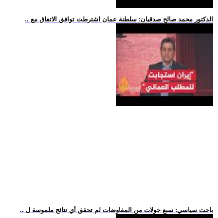
.. الدكتور محمد صالح صدقيان: سلطنة عمان اشترطت توافق الاتفاق مع
.. باحث سياسي: سبع جولات من المفاوضات لم تحقق أي نتائج ملموسة ل