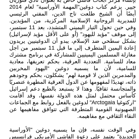
بإنشاء مركز أبحاث فاشي خاص به بعنوان نادي فلوريان
جيير. يزعم كتاب دوغين"المهمة الأوراسية" لعام 2014
أيضًا أن الشيخ طلعت تاج الدين، المفتي الرئيسي
للمديرية الروحانية الإسلامية المركزية، من المؤيدين.
وفي حين تحول التيار اليميني المتشدد، بعد 11 سبتمبر،
إلى موقف "مؤيد لليهود" (أو على الأقل مؤيد لإسرائيل)
بشكل سطحي ضد الإسلام، يبدو أن الدوغينيين يريدون
إعادة اليمين المتطرف إلى ما قبل 11 سبتمبر من اجل
مغازلة المسلمين اليمينيين للمشاركة في برنامج مشترك
معاد للسامية. التعددية العرقية، بحكم تعريفها، معادية
للسامية، لأن ما يسميه دوغين “اليهود المخربين
والمدمرين الذين لا قومية لهم” يشكلون، بحكم وجودهم
ذاته، تهديدًا لمفهومها عن الدول العرقية المطهرة عنصريًا
والمتجانسة ثقافيًا. وهذا لا يستبعد بالطبع دعم إسرائيل
كأساس محتمل لمثل هذه الدولة نفسها، وقد أقامت
"اركتوغيا Arctogaia" لدوغين بالفعل روابط مع الجماعات
الصهيونية القومية المتطرفة التي تتوافق مفاهيمها عن
النقاء الثقافي مع مفاهيمه.
وفي الوقت نفسه، فإن ما يسميه دوغين "الأوراسية
الجديدة" يعتمد على دعوة الفاشي الأمريكي فرانسيس