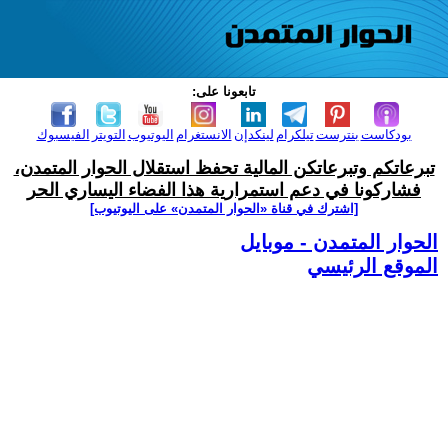
تابعونا على:
بودكاست
بنترست
تيلكرام
لينكدإن
الانستغرام
اليوتيوب
التويتر
الفيسبوك
تبرعاتكم وتبرعاتكن المالية تحفظ استقلال الحوار المتمدن،
فشاركونا في دعم استمرارية هذا الفضاء اليساري الحر
[اشترك في قناة ‫«الحوار المتمدن» على اليوتيوب]
الحوار المتمدن - موبايل
الموقع الرئيسي