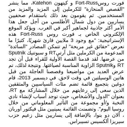
فورت روسFort-Russ و كيتهون Katehon، مما ينشر
"القصص المنحازة" للكرملين إلى المزيد والمزيد من
المستخدمين. ثم يقومون بعد ذلك باستقدام صحفيين
يساريين من دول شمال الأطلسي من أجل جعل هذا
الأمر أكثر جاذبية لجماهير أكبر في الغرب. ويؤكد الموقع
الإلكتروني الخاص بـ فورت روس Fort-Russ هذه
الإستراتيجية: "مع وجود 3 ملايين قارئ شهريًا، كثيرًا ما
نعرض "حقائق غير مريحة" لم تتمكن المصادر "السائدة"
المدعومة من الكرملين مثل آرتيRT و سبوتنيك Sputnik
من عرضها. لقد قدمنا القصة الأولية للقراء قبل أن تجد
RT وSputnik الزاوية المناسبة لصياغتها. ونتيجة لذلك، تم
عرض العديد من مواضيعنا وقصصنا العاجلة من قبل
هاتين الوسيلتين في وقت لاحق. في ديسمبر 2013، قام
دوغين بتجميع قائمة تضم مئات السياسيين والمثقفين
الذين سعى إلى رعايتهم من خلال المشاركة مع RT،
بعنوان "الدول والأشخاص، حيث توجد أسباب لإنشاء نادي
النخبة و/أو مجموعة من التأثير المعلوماتي من خلال
روسيا اليوم". وتضمنت القائمة يمينيين مثل فيكتور أوربان
، آلان دو بنوا، بالإضافة إلى يساريين مثل زعيم حزب
سيريزا ألكسيس تسيبراس.