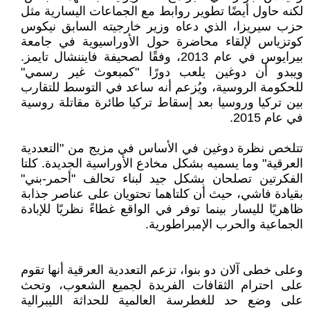
لكنه حاول أيضًا تطوير روابط مع الجماعات اليسارية مثل
حزب سيريزا، الذي دعاه وزير خارجيته السابق نيكوس
كوتزياس لإلقاء محاضرة حول الأوراسيوية في جامعة
بيرايوس في عام 2013، وفقًا لصحيفة فايننشال تايمز.
ويبدو أن دوغين يلعب دورًا "كمبعوث غير رسمي"
للحكومة الروسية، ويُزعم أنه ساعد في التوسط للتقارب
بين تركيا وروسيا بعد إسقاط تركيا طائرة مقاتلة روسية
في عام 2015.
تتلخص نظرة دوغين في الأساس في مزيج من "التعددية
العرقية" وما يسميه بشكل مخادع الأوراسية الجديدة. كلتا
الفكرتين تصلحان بشكل جيد لبناء تحالف "أحمر-بني"
بقيادة فاشي، حيث أن كلتاهما تحتويان على عناصر جذابة
ظاهريًا لليسار بينما توفر في الواقع غطاءً نظريًا للإبادة
الجماعية والحرب الإمبراطورية.
وعلى خطى آلان دو بنوا، تزعم التعددية العرقية أنها تقوم
على احترام الثقافات الفريدة لجميع الشعوب، وتحث
على وضع حد للغطرسة العالمية للحداثة الليبرالية