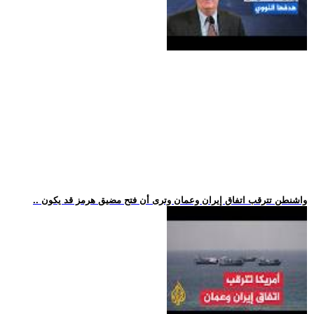
.. واشنطن تترقب اتفاق إيران وعمان وترى أن فتح مضيق هرمز قد يكون