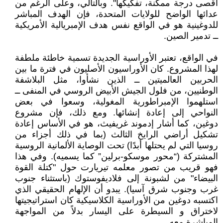
أقصى درجة ممكنة، تفكيكها". وبالتالي، وعلى الرغم من
عدائها الواضح للولايات المتحدة، فإن الهدف المباشر
للدوغينية هو في الواقع نفس هدف الإمبريالية الأمريكية
ــ تدمير الصين.
في الواقع، تعتبر الأوراسية الجديدة تسمية خاطئة ملطفة
لهذا المشروع. كان الأوراسيون الأصليون في فترة ما بين
الحربين العالميتين ــ الذين نشأوا، مثل البلاشفة
الوطنيين، من فلول الجيش الأبيض الروسي في المنفى ــ
استلهموا الإمبراطورية المغولية، وسعوا في بعض
النواحي إلى إعادة إنشائها. ومع ذلك، فإن مشروع
دوغين، كما أشار إدموند غريفيث، هو في الأساس إعادة
تشكيل أراضي الرايخ الثالث (بما في ذلك أجزاء من
روسيا التي لم يحتلها أبدًا) تحت الوصاية الألمانية الروسية
المشتركة (“محور موسكو-برلين” كما يسميه). وفي هذا
فهو قريب من تصور معلمه تيريارت حول "كتلة القوة
البيضاء" من لشبونة إلى فلاديفوستوك (باستثناء جنوب
غرب وجنوب شرق آسيا). يبدو أن الإلهام الحقيقي الذي
اكتسبه دوغين من الأوراسية الكلاسيكية كان استراتيجيتها
لاختراق و السيطرة على اليسار بدلاً من المواجهة
المباشرة معه.