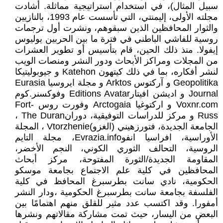
سبيل المثال)، في استخدام استراتيجية مماثلة. أشادت
مجلته الأولى، إليمنتي، التي تأسست عام 1993، بالنازيين
والثوار المحافظين الذين سبقوهم، ونشرت أول ترجمات
روسية للفاشي الباطني في فترة ما بين الحربين يوليوس
إيفولا. منذ ذلك الحين، قام بتأسيس أو تطوير العشرات
من المجلات ومراكز الأبحاث ودور النشر ومنصات الويب
لنشر أفكاره، بما في ذلك كيتهون Katehon و جيوبوليتيكا
Geopolitika و آركتوس Arktos و مجلة ايروسيا Eurasia
Journal و اديشن افيتارEditions Avatar وفوكسنر.كوم
Voxnr.com و اركتوغيا Arctogaia وفورت روس Fort-
Russ و مركز للدراسات التوفيقية، دورانThe Duran ،
الجامعة الجديدة، فتورزهيني (الغزو)Vtorzhenie ، المجلة
الأوراسية، افراسيا انفوEvrazia.info، مجلة التايم
الروسية، التحالف الثوري الكوني، النجم الأخضر،
المقاومة الجديدة/الثورة المفتوحة، مركز أبحاث
المحافظين في كلية علم الاجتماع بجامعة موسكو
الحكومية، نادي سانت بطرسبرغ المحافظ في كلية
الفلسفة بجامعة سانت بطرسبرغ الحكومية ،ودار النشر
أمفورا. وقد اكتسب عدد مثير للقلق منهم اهتمامًا بين
البعض من اليسار، حيث تمت مشاركة مقالاتهم ونشرها