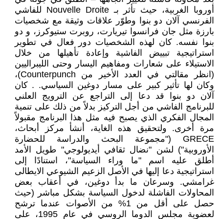
أوروبا الغربية، حيث تأثر بـ Nouvelle Droite للفاشي
الفرنسي آلان دو بنوا وطوّر علاقات وثيقة مع شخصيات
بارزة مثل جان فرانسوا تيريارت، روبرت ستيوكرز، و دو
بنوا نفسه. كان لهذه الشخصيات دور فعال في تطوير
استراتيجية تبييض الفاشية وإعادة تأهيلها من خلال
الاستيلاء على شعارات ومفاهيم اليسار وحتى الليبراليين
(انظر مقالتي في العدد الأخير من Counterpunch)،
وكان لها تأثير كبير على مسار دوغين السياسي. . كان
آلان دو بنوا قد دعا إلى التراجع عن الترويج العلني
للبرنامج الفاشي من أجل التركيز بدلاً من ذلك على تنمية
المجال الفكري الذي يصبح فيه مثل هذا البرنامج مقبولاً
مرة أخرى. ولتحقيق هذه الغاية، أنشأ مركز أبحاث،
GRECE ("مجموعة البحث والدراسة للحضارة
الأوروبية") لشن "نضال ثقافي أيديولوجي" طويل الأمد
أطلق عليه اسم "ما وراء السياسة"، استنادًا إلى
استراتيجية دعا إليها في الأصل الزعيم الشيوعي الايطالى
غرامشي. وسرعان ما بدأ دوغين، في أعقاب بعض
المحاولات الفاشلة لدخول السياسة بشكل مباشر (حيث
حصل على أقل من 1% من الأصوات عندما ترشح
لعضوية مجلس الدوما الروسي في عام 1995، على