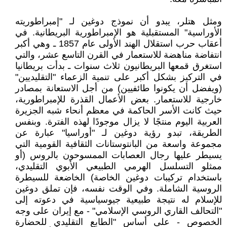
ومثل هتلر، يبدو أن نموذج دوغين لـ "إمبراطوريته
الأوراسية" المستقبلية هو الإمبراطورية البريطانية. في
أعقاب حرب استقلال الهند الأولى عام 1857 ـ وهي أكبر
انتفاضة مناهضة للاستعمار في القرن التاسع عشر، والتي
استغرق قمعها البريطانيون ثلاث سنوات ـ بدأت بريطانيا
في التركيز بشكل أكبر على تنمية الزعماء "التقليديين"
(ويفضل أن يكونوا طائفيين) من أجل الاستعانة بمصادر
خارجية للاستعمار. بعض الأعمال القذرة للإمبراطورية،
حيث كانت الأسر الحاكمة في معظم أنحاء شبه الجزيرة
العربية اليوم منتجًا لا يزال موجودًا لهذه الفترة. وبنفس
الطريقة، تبدو رؤية دوغين لـ "أوراسيا" عبارة عن
مجموعة واسعة من البانتوستانات الثقافية القومية التي
يسيطر عليها رجال العصابات الممسوحون بالروس (أو
ممثلو التسلسل الهرمي الطبيعي الأبوي التقليدي،
باستخدام تركيبات دوغين الخاصة) الخاضعة للسيطرة
الروسية الشاملة. وفي الوقت نفسه، فإن تملق دوغين
للإسلام له نتيجة طبيعية جيوسياسية في دعوته إلى
"التحالف القاري الروسي الإسلامي" - مع إيران على وجه
الخصوص - على أساس "الطابع التقليدي للحضارة