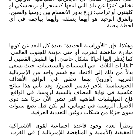
تختلف كثيرًا عن تلك التي اتبعها كيسنجر أو بريجنسكي أو
كلينتون أو ترامب: زرع بذور الانقسام بين روسيا والصين.
والفرق الوحيد هو أيهما يتملقه وأيهما يهاجمه في أي
لحظة معينة.
وهكذا، فإن "الأوراسية الجديدة" بعيدة كل البعد عن كونها
مبادرة مناهضة للغرب، أو حتى مؤيدة للجنوب العالمي،
كما يُنظر إليها أحيانًا بشكل خاطئ. إنها النقيض القطبي لـ
"القارات الثلاث " في الستينيات والسبعينيات، حيث تسعى
بدلاً من ذلك إلى الاتحاد مع قسم واحد من الإمبريالية
الغربية (أوروبا) بينما تحقق في الواقع الأهداف
الجيوسياسية للآخر (تدمير الصين). وقد يأتي هذا بنتائج
عكسية في نهاية المطاف بالنسبة لروسيا. في الواقع،
فإن الميليشيات الفاشية التي تشن الآن حربًا ضد ذوي
الأصول الروسية في دونباس، لم تكن قبل بضع سنوات
سوى جزءًا من شبكات دوغين التعددية العرقية.
ونظراً لعدم وجود قاعدة اجتماعية لقوى الاشتراكية
الحقيقية (الأممية و المناهضة للإمبريالية ) في الغرب،