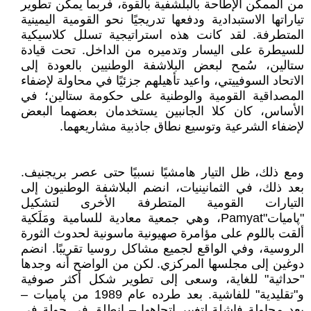
من الممكن الإطاحة بالبلشفية بالقوة، فربما يمكن تطوير
تياراتها الاستبدادية ودفعها تدريجيًا نحو القومية اليمينية
المتطرفة. لقد كانت هذه استراتيجية تسلل كلاسيكية
للسيطرة على اليسار وتدميره من الداخل. تحت قيادة
ستالين، سُمح لبعض البلاشفة الوطنيين بالعودة إلى
الاتحاد السوفييتي، واعيد تأهيلهم جزئيًا في محاولة لإضفاء
المصداقية القومية والوطنية على حكومة ستالين؛ في
الأساس، كان كلا الجانبين يستخدمان بعضهما البعض
لإضفاء الشرعية وتوسيع نطاق جاذبية مشاريعهما.
ومع ذلك، ظل التيار هامشيًا نسبيًا حتى عصر بريجنيف.
بعد ذلك، في الثمانينيات، انضم البلاشفة الوطنيون إلى
التيارات القومية المتطرفة الأخرى لتشكيل
"پاميات"Pamyat، وهي جمعية معادية للسامية ومَلَكية
ألقت باللوم على مؤامرة صهيونية ماسونية لحدوث الثورة
الروسية، وفي الواقع لجميع مشاكل روسيا تقريبًا. انضم
دوغين إلى مجلسها المركزي. لكن من الواضح أنه وجدها
"حداثية" للغاية، وسعى إلى تطوير شكل أكثر صوفية
و"تقليدية" للفاشية. بعد طرده عام 1989 من پاميات –
بعد محاولة فاشلة لتغيير اتجاهها – انطلق في جولة في