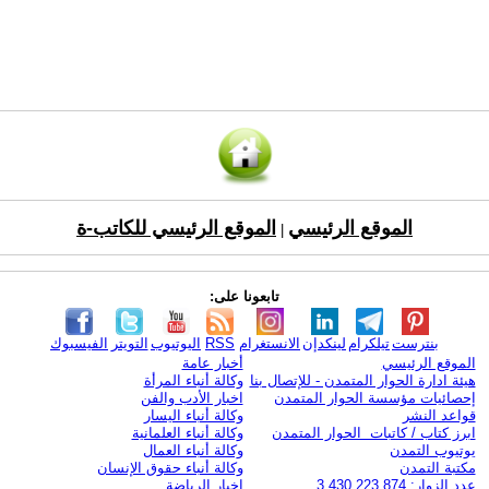
الموقع الرئيسي
الموقع الرئيسي للكاتب-ة
|
تابعونا على:
بنترست
تيلكرام
لينكدإن
الانستغرام
RSS
اليوتيوب
التويتر
الفيسبوك
الموقع الرئيسي
أخبار عامة
هيئة ادارة الحوار المتمدن - للإتصال بنا
وكالة أنباء المرأة
إحصائيات مؤسسة الحوار المتمدن
اخبار الأدب والفن
قواعد النشر
وكالة أنباء اليسار
ابرز كتاب / كاتبات الحوار المتمدن
وكالة أنباء العلمانية
يوتيوب التمدن
وكالة أنباء العمال
مكتبة التمدن
وكالة أنباء حقوق الإنسان
عدد الزوار: 3,430,223,874
اخبار الرياضة