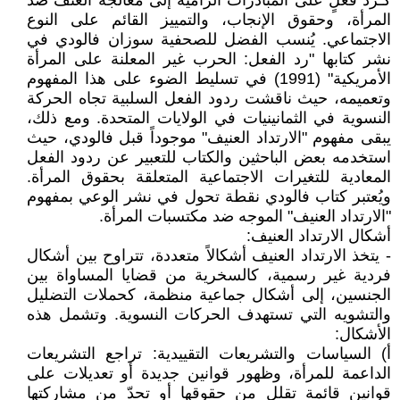
كـردّ فعلٍ على المبادرات الرامية إلى معالجة العنف ضد
المرأة، وحقوق الإنجاب، والتمييز القائم على النوع
الاجتماعي. يُنسب الفضل للصحفية سوزان فالودي في
نشر كتابها "رد الفعل: الحرب غير المعلنة على المرأة
الأمريكية" (1991) في تسليط الضوء على هذا المفهوم
وتعميمه، حيث ناقشت ردود الفعل السلبية تجاه الحركة
النسوية في الثمانينيات في الولايات المتحدة. ومع ذلك،
يبقى مفهوم "الارتداد العنيف" موجوداً قبل فالودي، حيث
استخدمه بعض الباحثين والكتاب للتعبير عن ردود الفعل
المعادية للتغيرات الاجتماعية المتعلقة بحقوق المرأة.
ويُعتبر كتاب فالودي نقطة تحول في نشر الوعي بمفهوم
"الارتداد العنيف" الموجه ضد مكتسبات المرأة.
أشكال الارتداد العنيف:
- يتخذ الارتداد العنيف أشكالاً متعددة، تتراوح بين أشكال
فردية غير رسمية، كالسخرية من قضايا المساواة بين
الجنسين، إلى أشكال جماعية منظمة، كحملات التضليل
والتشويه التي تستهدف الحركات النسوية. وتشمل هذه
الأشكال:
‌أ) السياسات والتشريعات التقييدية: تراجع التشريعات
الداعمة للمرأة، وظهور قوانين جديدة أو تعديلات على
قوانين قائمة تقلل من حقوقها أو تحدّ من مشاركتها