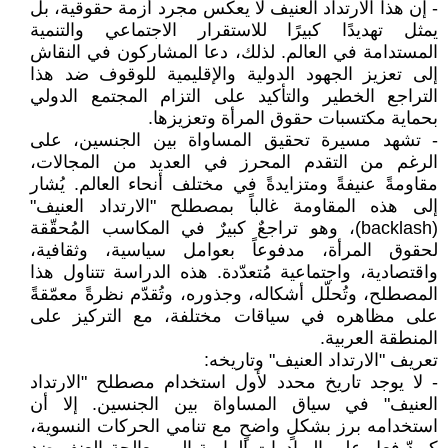
- إن هذا الارتداد العنيف لا يعكس مجرد أزمة حقوقية، بل
يمثل تهديدًا كبيرًا للاستقرار الاجتماعي والتنمية
المستدامة في العالم. لذلك، دعا المشاركون في النقاش
إلى تعزيز الجهود الدولية والإقليمية للوقوف ضد هذا
التراجع الخطير والتأكيد على التزام المجتمع الدولي
بحماية مكتسبات حقوق المرأة وتعزيزها.
- تشهد مسيرة تحقيق المساواة بين الجنسين، على
الرغم من التقدم المحرز في العديد من المجالات،
مقاومةً عنيفةً ومتزايدةً في مختلف أنحاء العالم. يُشار
إلى هذه المقاومة غالباً بمصطلح "الارتداد العنيف"
(backlash)، وهو تراجعٌ كبيرٌ في المكاسب المُحقّقة
لحقوق المرأة، مدفوعاً بعوامل سياسية، وثقافية،
واقتصادية، واجتماعية مُتعدّدة. هذه الدراسة تتناول هذا
المصطلح، وتُحلّل أشكاله، وجذوره، وتُقدّم نظرةً معمّقةً
على مظاهره في سياقات مختلفة، مع التركيز على
المنطقة العربية.
تعريف "الارتداد العنيف" وتاريخه:
- لا يوجد تاريخ محدد لأول استخدام مصطلح "الارتداد
العنيف" في سياق المساواة بين الجنسين. إلا أن
استخدامه برز بشكلٍ واضحٍ مع تنامي الحركات النسوية،