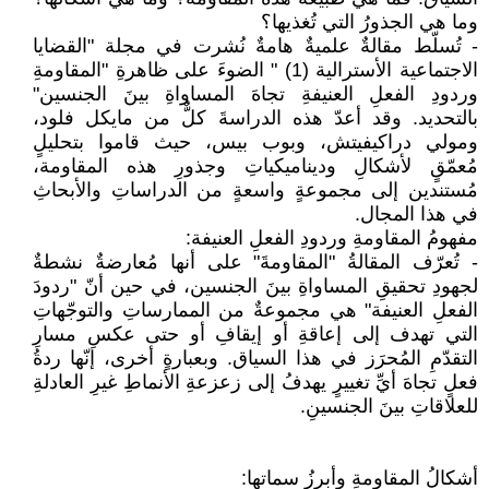
وما هي الجذورُ التي تُغذيها؟
- تُسلّط مقالةٌ علميةٌ هامةٌ نُشرت في مجلة "القضايا
الاجتماعية الأسترالية (1) " الضوءَ على ظاهرةِ "المقاومةِ
وردودِ الفعلِ العنيفةِ تجاهَ المساواةِ بينَ الجنسين"
بالتحديد. وقد أعدّ هذه الدراسةَ كلٌّ من مايكل فلود،
ومولي دراكيفيتش، وبوب بيس، حيث قاموا بتحليلٍ
مُعمّقٍ لأشكالِ وديناميكياتِ وجذورِ هذه المقاومة،
مُستندين إلى مجموعةٍ واسعةٍ من الدراساتِ والأبحاثِ
في هذا المجال.
مفهومُ المقاومةِ وردودِ الفعلِ العنيفة:
- تُعرّف المقالةُ "المقاومةَ" على أنها مُعارضةٌ نشطةٌ
لجهودِ تحقيقِ المساواةِ بينَ الجنسين، في حين أنّ "ردودَ
الفعلِ العنيفة" هي مجموعةٌ من الممارساتِ والتوجّهاتِ
التي تهدف إلى إعاقةِ أو إيقافِ أو حتى عكسِ مسارِ
التقدّمِ المُحرَز في هذا السياق. وبعبارةٍ أخرى، إنّها ردةُ
فعلٍ تجاهَ أيِّ تغييرٍ يهدفُ إلى زعزعةِ الأنماطِ غيرِ العادلةِ
للعلاقاتِ بينَ الجنسينِ.
أشكالُ المقاومةِ وأبرزُ سماتها: