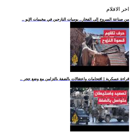
اخر الافلام
.. من صناعة السروج إلى الفخار.. يوميات النازحين في مخيمات الإيو
.. قراءة عسكرية | اقتحامات واعتقالات بالضفة بالتزامن مع وضع حجر