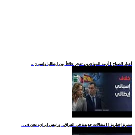
.. أخبار الصباح | أزمة المهاجرين تفجر خلافاً بين إيطاليا وإسبان
.. نشرة إخبارية | اعتقالات جديدة في العراق.. ورئيس إيران: نحن ف