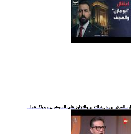
.. إيه الفرق بين حرية التعبير والتجاوز على السوشيال ميديا؟. عما