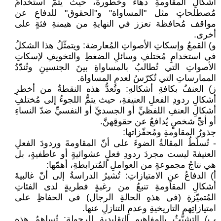
أشكالِ المقاومةِ دهاءً وخطورةً، حيث يتمُّ استخدامُ
مُصطلحاتٍ مثل "المساواة" و"الحقوق" للدفاعِ عن
مواقف مُحافظة تعزز في النهايةِ من هيمنةِ فئةٍ على
أخرى.
‌و) القمعُ وإسكاتِ الأصواتِ المُعارضة: ويتمثّلُ هذا الشكلُ
في استخدامِ مُختلفِ وسائلِ الضغطِ والتخويفِ لإسكاتِ
الأصواتِ التي تُطالبُ بالمساواةِ بينَ الجنسينِ وتُندّدُ
الممارساتِ التي تُكرّسُ لعدمِ المساواة.
‌ز) العنفُ بكافةِ أشكالهِ: وتُعدُّ هذه النقطةُ من أخطرِ
أشكالِ ردودِ الفعلِ العنيفةِ، حيث يتمُّ اللجوءُ إلى مُختلفِ
أشكالِ العنفِ اللفظيِّ أو الجسديِّ أو النفسيِّ ضدّ النساءِ
أو أيِّ شخصٍ يُدافعُ عن حقوقِهنَّ.
جذورُ المقاومةِ ومُحفّزاتها:
- تُسلّطُ المقالةُ الضوءَ على أنّ المقاومةَ وردودَ الفعلِ
العنيفةَ ليست مجردَ ردودِ فعلٍ عشوائيةٍ أو عاطفيةٍ، بل
هي نتاجُ مجموعةٍ من العواملِ المُترابطةِ، أهمّها:
‌أ) الدفاعُ عنِ الامتيازاتِ: تُشيرُ الدراسةُ إلى أنّ غالبيةَ
أشكالِ المقاومةِ تنبعُ من رغبةٍ فطريةٍ لدى الفئاتِ
المُتميّزةِ (في هذهِ الحالةِ الرجال) في الحفاظِ على
امتيازاتِهم التاريخيةِ وعدمِ التنازلِ عنها.
‌ب) التشبُّثُ بالمفاهيمِ التقليديةِ للرجولةِ: تُساهمُ هذهِ