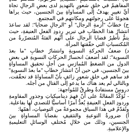
المفاهيمُ في خلقِ شعورٍ بالتهديدِ لدى بعضِ الرجالِ تجاهَ
أيِّ تغييرٍ يهدفُ إلى المساواةِ بينَ الجنسين، حيث يراها
هجومًا على رجولتهم ومكانتهم في المجتمع.
‌ج) خطابُ "أزمةِ الرجال" أو "الرجالِ ضحايا": لقد ساعدَ
انتشارُ هذا الخطابِ في تبريرِ ردودِ الفعلِ العنيفةِ، حيث
يتمُّ تأطيرُ قضايا الرجال على أنّهم الفئةُ المُتضرّرةُ من
المُكتسباتِ التي حقّقتها المرأة.
‌د) ضعفُ الحركةِ النسويةِ وانتشارُ خطابِ "ما بعدَ
النسوية": لقد أضعفَ انحسارُ الحركاتِ النسويةِ في بعضِ
الدول من الضغطِ المُمارَسِ من أجلِ تحقيقِ المساواةِ
بينَ الجنسين، في حين أنّ انتشارَ خطابِ "ما بعدَ النسويةِ"
قد ساهم في خلقِ شعورٍ زائفٍ بأنّ المساواةَ قد تحقّقت،
وبالتالي لم يعد هناك ما يدعو إلى القتالِ من أجله.
دروسٌ مستفادةٌ وطرقٌ للمُواجهة:
- تُؤكّدُ المقالةُ على أنّ فهمَ ديناميكياتِ وجذورِ المقاومةِ
وردودِ الفعلِ العنيفةِ يُعدُّ أمرًا أساسيًّا للتصدي لها بفاعلية.
وتُقدّمُ في هذا السياق مجموعةً من التوصياتِ، أهمّها:
‌أ) ضرورةُ التوعيةِ والتثقيفِ بقضايا المساواةِ بينَ
الجنسينِ، وذلك من خلالِ مُختلفِ الوسائلِ التعليميةِ
والإعلاميةِ.