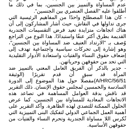
عدم المساواة والتمييز بين الجنسين، بما في ذلك ما
أطلقوا عليه "الفصل العنصري بين الجنسين".
- كان هذا المصطلح واحدًا من المفاهيم الرئيسية التي
جرى تداولها في النقاش، حيث أشار المشاركون إلى أن
هناك اتجاهات متزايدة تعيد فرض التقسيمات الجندرية
القديمة بطرق أكثر عنفًا واستبدادًا. هذا النوع من التراجع
وُصف بـ "الارتداد العنيف ضد المساواة بين الجنسين"،
وهو إشارة إلى تحركات سياسية واجتماعية تهدف إلى
إضعاف حقوق النساء والفتيات واستعادة الأدوار التقليدية
التي تحد من حقوقهن وحرياتهن.
- جدير بالذكر أن الفريق العامل المعني بالتمييز ضد
المرأة قد سبق أن قدم تقريرًا (الوثيقة
A/HRC/56/51)مفصلًا حول هذا الموضوع إلى الدورة
السادسة والخمسين لمجلس حقوق الإنسان. ذلك التقرير
قد ناقش بدقة العوامل المساهمة في تصاعد هذه
الاتجاهات المعادية للمساواة بين الجنسين، كما عرض
الحلول الممكنة للتصدي لهذه الظاهرة. وأكد التقرير على
أهمية العمل الجماعي الدولي لتفكيك البنى التمييزية التي
تُكرس اللا مساواة الجندرية وتحرم النساء والفتيات من
حقوقهن الأساسية.