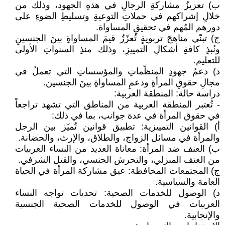
‌ب) تعزيزُ مشاركةِ الرجالِ في هذهِ الجهود، وذلك من
خلالِ إشراكهم في حملاتِ التوعيةِ وتسليطِ الضوءِ على
دورهم المُهم في تحقيقِ المساواة.
‌ج) تبنّي مناهجَ تربويةٍ تُعزّزُ قيمَ المساواةِ بينَ الجنسينِ
ونُبذِ كافةِ أشكالِ التمييزِ، وذلك منذِ السنواتِ الأولى
للتعليم.
‌د) دعمُ جهودِ المنظّماتِ والمؤسساتِ التي تعملُ في
مجالِ حقوقِ المرأةِ ودعمِ المساواةِ بينَ الجنسين.
دراسة حالة: المنطقة العربية:
- تُعتبر المنطقة العربية من المناطق التي تشهد تراجعاً
في حقوق المرأة في عدة جوانب، بما في ذلك:
‌أ) القوانين التمييزية: تطبيق قوانين تُميّز بين الرجل
والمرأة في مسائل الزواج، والطلاق، والإرث، والحضانة.
‌ب) العنف ضد المرأة: معاناة العديد من النساء العربيات
من العنف المنزلي، والتحرش الجنسي، والقتل الشرفي.
‌ج) المجتمعات المحافظة: عيق مشاركة المرأة في الحياة
العامة والسياسية.
‌د) الوصول للخدمات الصحية: تحديات تواجه النساء
العربيات في الوصول للخدمات الصحية الجنسية
والإنجابية.