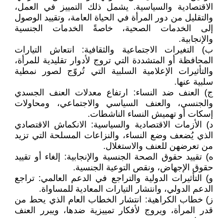
الاقتصادية والسياسية. يشمل ذلك التمييز في العمل،
والتقليل من دور المرأة في الحياة العامة، وتقييد الوصول
إلى الخدمات الصحية، خاصةً الخدمات الجنسية
والإنجابية.
‌ب) التغيرات الاجتماعية والثقافية: انتعاش التيارات
المحافظة أو المتشددة التي تروج لأدوار تقليدية للمرأة،
والتأثيرات الإعلامية السلبية التي تُروّج لصور نمطية
سلبية عنها.
‌ج) العنف ضد النساء: ارتفاع معدلات العنف الجسدي
والجنسي، والعنف السياسي والاجتماعي، ومحاولات
إسكات أو تهميش النساء الناشطات.
‌د) الأزمات الاقتصادية والسياسية: الانكماش الاقتصادي
الذي يُضعف وضع النساء، والنزاعات المسلحة التي تزيد
من تعرضهن للعنف والاستغلال.
‌ه) تقييد حقوق الصحة الجنسية والإنجابية: إلغاء أو تقييد
حقوق الإجهاض، ونقص التوعية الجنسية.
‌و) التأثيرات الدولية والتراجع في الدعم العالمي: تراجع
الدعم الدولي، وانتشار التيارات المعادية للمساواة.
‌ز) خطاب الكراهية: انتشار الخطاب العام الذي يحط من
قدر المرأة، ويروج لأفكار تمييزية ضدها، ويبرر العنف