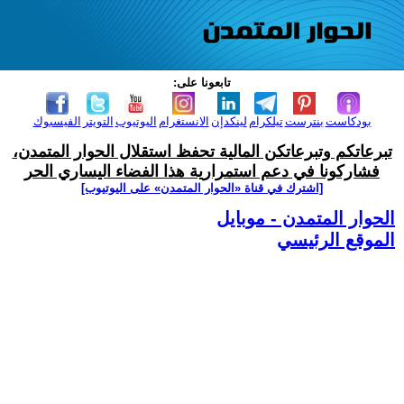
تابعونا على:
بودكاست
بنترست
تيلكرام
لينكدإن
الانستغرام
اليوتيوب
التويتر
الفيسبوك
تبرعاتكم وتبرعاتكن المالية تحفظ استقلال الحوار المتمدن،
فشاركونا في دعم استمرارية هذا الفضاء اليساري الحر
[اشترك في قناة ‫«الحوار المتمدن» على اليوتيوب]
الحوار المتمدن - موبايل
الموقع الرئيسي