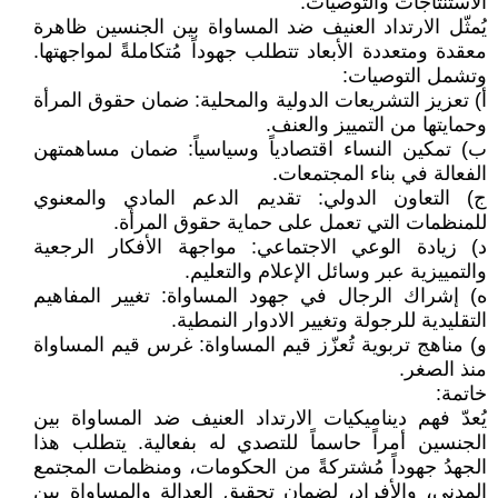
الاستنتاجات والتوصيات:
يُمثّل الارتداد العنيف ضد المساواة بين الجنسين ظاهرة
معقدة ومتعددة الأبعاد تتطلب جهوداً مُتكاملةً لمواجهتها.
وتشمل التوصيات:
‌أ) تعزيز التشريعات الدولية والمحلية: ضمان حقوق المرأة
وحمايتها من التمييز والعنف.
‌ب) تمكين النساء اقتصادياً وسياسياً: ضمان مساهمتهن
الفعالة في بناء المجتمعات.
‌ج) التعاون الدولي: تقديم الدعم المادي والمعنوي
للمنظمات التي تعمل على حماية حقوق المرأة.
‌د) زيادة الوعي الاجتماعي: مواجهة الأفكار الرجعية
والتمييزية عبر وسائل الإعلام والتعليم.
‌ه) إشراك الرجال في جهود المساواة: تغيير المفاهيم
التقليدية للرجولة وتغيير الادوار النمطية.
‌و) مناهج تربوية تُعزّز قيم المساواة: غرس قيم المساواة
منذ الصغر.
خاتمة:
يُعدّ فهم ديناميكيات الارتداد العنيف ضد المساواة بين
الجنسين أمراً حاسماً للتصدي له بفعالية. يتطلب هذا
الجهدُ جهوداً مُشتركةً من الحكومات، ومنظمات المجتمع
المدني، والأفراد، لضمان تحقيق العدالة والمساواة بين