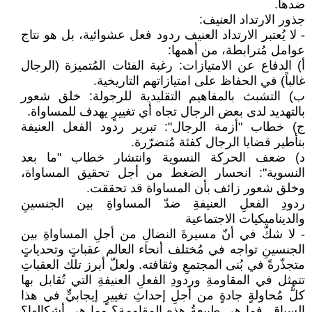
ضدها.
جذور الارتداد العنيف:
- لا يُعتبر الارتداد العنيف ردود فعل عشوائية، بل هو نتاج
عوامل مُترابطة، من أهمها:
‌أ) الدفاع عن الامتيازات: رغبة الفئات المُتميزة (الرجال
غالباً) في الحفاظ على امتيازاتهم التاريخية.
‌ب) التشبث بالمفاهيم التقليدية للرجولة: خلق شعور
بالتهديد لدى بعض الرجال تجاه أي تغييرٍ يهدف للمساواة.
‌ج) خطاب "أزمة الرجال": تبرير ردود الفعل العنيفة
بتأطير قضايا الرجال كفئة مُتضرّرة.
‌د) ضعف الحركة النسوية وانتشار خطاب "ما بعد
النسوية": انحسار الضغط من أجل تحقيق المساواة،
وخلق شعور زائف بأن المساواة قد تحققت.
ردودِ الفعلِ العنيفةِ ضدّ المساواةِ بين الجنسينِ
والديناميكيات الاجتماعية
- لا شكّ في أنّ مسيرةَ النضالِ من أجلِ المساواةِ بين
الجنسينِ تواجه في مُختلف أنحاء العالم عقباتٍ وتحدياتٍ
متجذّرةً في بُنى المجتمعِ وثقافته. ولعلّ أبرز تلك العقباتِ
تتمثل في المقاومةِ وردودِ الفعلِ العنيفةِ التي تُقابل بها
كلُّ مُحاولةٍ جادةٍ من أجلِ إحداثِ تغييرٍ إيجابيٍّ في هذا
السياق. فما هي طبيعةُ هذه المقاومة؟ وما هي أشكالها؟