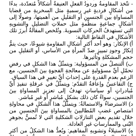
- تتّخذ المقاومةُ وردودُ الفعلِ العنيفةُ أشكالاً مُتعدّدة، بدءًا
من أشكالٍ فرديةٍ غيرِ رسميةٍ مثل السخريةِ من قضايا
المساواةِ بين الجنسينِ أو التقليلِ من أهميتها، وصولًا إلى
أشكالٍ جماعيةٍ منظّمةٍ مثل حملاتِ التضليلِ والتشويهِ
التي تستهدفُ الحركاتِ النسويةَ. وتُلخص المقالةُ أبرزَ تلك
الأشكالِ في النقاطِ التالية:
‌أ) الإنكار: وهو أحد أكثرِ أشكالِ المقاومةِ شيوعًا، حيث يتمُّ
إنكارُ وجودِ تمييزٍ ضدّ المرأةِ من الأساس، أو التقليلِ من
حجمِ المشكلةِ وتأثيرها.
‌ب) التنصلُ من المسؤولية: ويتمثّلُ هذا الشكلِ في رفضِ
تحمّلِ أيِّ مسؤوليةٍ عن معالجةِ الفجوةِ بينَ الجنسين، مع
الزعمِ بعدمِ القدرةِ على إحداثِ أيِّ تغييرٍ في هذا السياق.
‌ج) التقاعسُ وإعاقةُ التقدّم: ويتمثّلُ في عرقلةِ تنفيذِ أيِّ
مُبادراتٍ أو سياساتٍ تهدفُ إلى تعزيزِ المساواةِ بينَ
الجنسين، سواءً كان ذلك بشكلٍ مُباشرٍ أو غيرِ مُباشر.
‌د) الاسترضاءُ والاستمالةُ: ويتمثّلُ هذا الشكلِ في محاولةِ
امتصاصِ غضبِ المُطالبينَ بالمساواةِ بينَ الجنسينِ من
خلالِ تقديمِ بعضِ التنازلاتِ الشكليةِ التي لا تُمسُّ بجوهرِ
البُنى والممارساتِ غيرِ العادلة.
‌ه) الاستيلاءُ وتشويهِ المفاهيم: ويُعدُّ هذا الشكلُ من أكثرِ