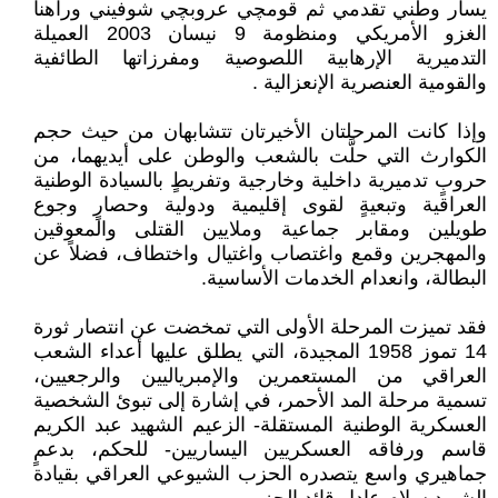
يسار وطني تقدمي ثم قومچي عروبچي شوفيني وراهناً
الغزو الأمريكي ومنظومة 9 نيسان 2003 العميلة
التدميرية الإرهابية اللصوصية ومفرزاتها الطائفية
والقومية العنصرية الإنعزالية .
وإذا كانت المرحلتان الأخيرتان تتشابهان من حيث حجم
الكوارث التي حلَّت بالشعب والوطن على أيديهما، من
حروبٍ تدميرية داخلية وخارجية وتفريطٍ بالسيادة الوطنية
العراقية وتبعيةٍ لقوى إقليمية ودولية وحصارٍ وجوع
طويلين ومقابر جماعية وملايين القتلى والمعوقين
والمهجرين وقمع واغتصاب واغتيال واختطاف، فضلاً عن
البطالة، وانعدام الخدمات الأساسية.
فقد تميزت المرحلة الأولى التي تمخضت عن انتصار ثورة
14 تموز 1958 المجيدة، التي يطلق عليها أعداء الشعب
العراقي من المستعمرين والإمبرياليين والرجعيين،
تسمية مرحلة المد الأحمر، في إشارة إلى تبوئ الشخصية
العسكرية الوطنية المستقلة- الزعيم الشهيد عبد الكريم
قاسم ورفاقه العسكريين اليساريين- للحكم، بدعمٍ
جماهيري واسع يتصدره الحزب الشيوعي العراقي بقيادة