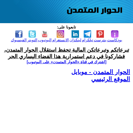
تابعونا على:
بودكاست
بنترست
تيلكرام
لينكدإن
الانستغرام
اليوتيوب
التويتر
الفيسبوك
تبرعاتكم وتبرعاتكن المالية تحفظ استقلال الحوار المتمدن،
فشاركونا في دعم استمرارية هذا الفضاء اليساري الحر
[اشترك في قناة ‫«الحوار المتمدن» على اليوتيوب]
الحوار المتمدن - موبايل
الموقع الرئيسي