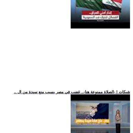
.. شبكات | -الصلاة ممنوعة هنا-.. غضب في مصر بسبب منع سيدة من ال