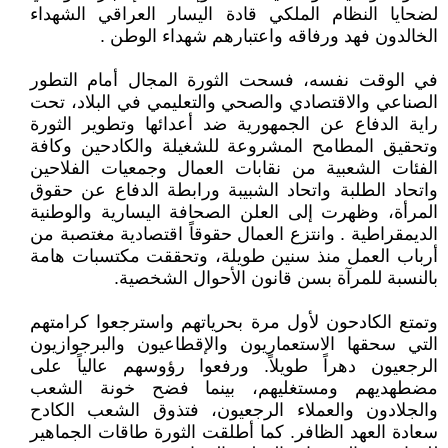
لضحايا النظام الملكي قادة اليسار العراقي الشهداء
الخالدون فهد ورفاقه واعتبارهم شهداء الوطن .
في الوقت نفسه، فسحت الثورة المجال أمام التطور
الصناعي والاقتصادي والصحي والتعليمي في البلاد، تحت
راية الدفاع عن الجمهورية ضد أعدائها وتطوير الثورة
وتحقيق المطامح المشروعة للشغيلة والكادحين وكافة
الفئات الشعبية من نقابات العمال وجمعيات الفلاحين
واتحاد الطلبة واتحاد الشبيبة ورابطة الدفاع عن حقوق
المرأة، وظهرت إلى العلن الصحافة اليسارية والوطنية
الديمقراطية . وانتزع العمال حقوقاً اقتصادية مغتصبة من
أرباب العمل منذ سنين طويلة، وتحققت مكتسبات هامة
بالنسبة للمرآة بسن قانون الأحوال الشخصية.
وتمتع الكادحون لأول مرة بحرياتهم واسترجعوا كرامتهم
التي سحقها الاستعماريون والإقطاعيون والبرجوازيون
الرجعيون دهراً طويلاً. ورفعوا رؤوسهم عالياً على
مضطهديهم ومستغليهم، بينما فضح خونة الشعب
والجلادون والعملاء الرجعيون، فتذوق الشعب الكادح
سعادة العهد الظافر. كما أطلقت الثورة طاقات الجماهير