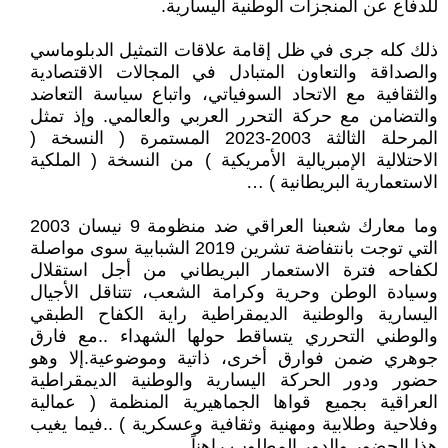
للدفاع عن المنجزات الوطنية اليسارية.
ذلك كله جرى في ظل إقامة علاقات التمثيل الدبلوماسي
والصداقة والتعاون المتبادل في المجالات الاقتصادية
والثقافية مع الاتحاد السوفياتي، واتباع سياسة التعاضد
والتضامن مع حركة التحرر العربي والعالمي. وإذ تمثل
المرحلة الثالثة 2003-2023 المستمرة ( النسخة (
الاحتلالية الإمبريالية الأمريكية ) من النسخة ( الملكية
الاستعمارية البريطانية ) …
وما معارك شعبنا العراقي ضد منظومة 9 نيسان 2003
التي توجت بانتفاضة تشرين 2019 الشبابية سوى مواصلة
لكفاحه فترة الاستعمار البريطاني من أجل استقلال
وسيادة الوطن وحرية وكرامة الشعب، تتناقل الأجيال
اليسارية والوطنية الديمقراطية راية الكفاح الطبقي
والوطني التحرري يتساقط حولها الشهداء ..مع فارق
جوهري ضمن فوارق أخرى، ذاتية وموضوعية. إلا وهو
حضور ودور الحركة اليسارية والوطنية الديمقراطية
العراقية بجميع قواها الجماهيرية المنظمة ( عمالية
وفلاحية وطلابية ومهنية وثقافية وعسكرية ) ..فيما يغيب
هذا الحضور والدور المطلوب راهناً.