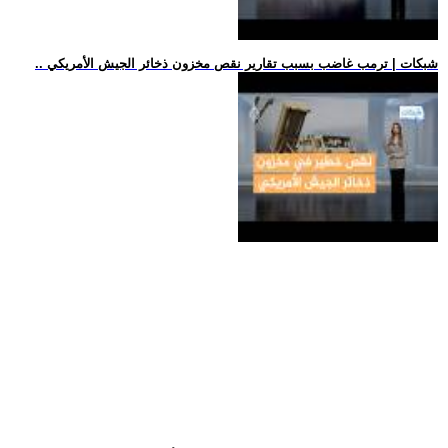
.. شبكات | ترمب غاضب بسبب تقارير نقص مخزون ذخائر الجيش الأمريكي