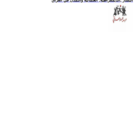
اليسار ,الديمقراطية, العلمانية والتمدن في العراق