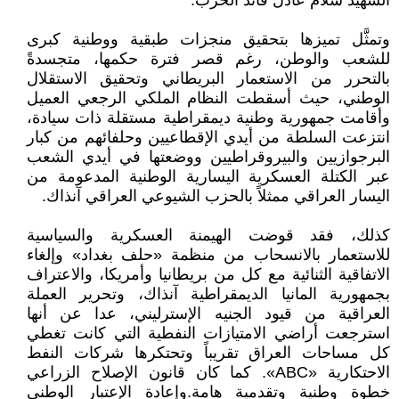
الشهيد سلام عادل قائد الحزب.
وتمثَّل تميزها بتحقيق منجزات طبقية ووطنية كبرى
للشعب والوطن، رغم قصر فترة حكمها، متجسدةً
بالتحرر من الاستعمار البريطاني وتحقيق الاستقلال
الوطني، حيث أسقطت النظام الملكي الرجعي العميل
وأقامت جمهورية وطنية ديمقراطية مستقلة ذات سيادة،
انتزعت السلطة من أيدي الإقطاعيين وحلفائهم من كبار
البرجوازيين والبيروقراطيين ووضعتها في أيدي الشعب
عبر الكتلة العسكرية اليسارية الوطنية المدعومة من
اليسار العراقي ممثلاً بالحزب الشيوعي العراقي آنذاك.
كذلك، فقد قوضت الهيمنة العسكرية والسياسية
للاستعمار بالانسحاب من منظمة «حلف بغداد» وإلغاء
الاتفاقية الثنائية مع كل من بريطانيا وأمريكا، والاعتراف
بجمهورية المانيا الديمقراطية آنذاك، وتحرير العملة
العراقية من قيود الجنيه الإسترليني، عدا عن أنها
استرجعت أراضي الامتيازات النفطية التي كانت تغطي
كل مساحات العراق تقريباً وتحتكرها شركات النفط
الاحتكارية «ABC». كما كان قانون الإصلاح الزراعي
خطوة وطنية وتقدمية هامة. وإعادة الإعتبار الوطني