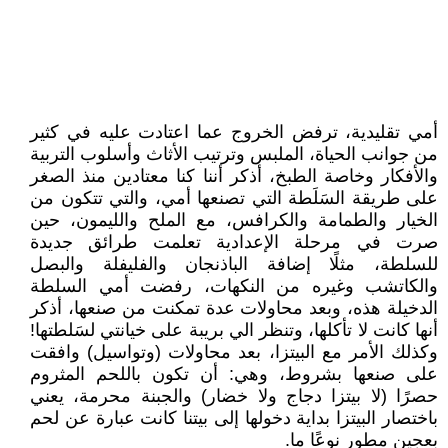
أمي تقليدية، ترفض الخروج عما اعتادت عليه في كثير
من جوانب الحياة، الملبس وترتيب الأثاث وأسلوب التربية
والأفكار وخاصة الطبخ، أذكر أننا كنا معتادين منذ الصغر
على طريقة السَلَطة التي تصنعها أمي، والتي تتكون من
الخيار والطمامة والكرافس، مع الملح والليمون، حين
صرت في مرحلة الإعدادية تعلمت طرائق جديدة
للسلطة، مثلًا إضافة الباذنجان والفليفلة والبصل
والكاتشب وغيره من النكهات، رفضت أمي السلطة
الدخيلة هذه، وبعد محاولات عدة تمكنت من صنعها، أذكر
أنها كانت لا تأكلها، وتنظر الي بريبة على خيانتي لسَلطتها!
وكذلك الأمر مع البيتزا، بعد محاولات (وتواسيل) وافقت
على صنعها بشروط، وهي: أن تكون باللحم المثروم
حصرًا (لا بيتزا دجاج ولا خضار) والجبنة محرمة، يعني
باختصار البيتزا بداية دخولها إلى بيتنا كانت عبارة عن لحم
بعجين مطور نوعًا ما.