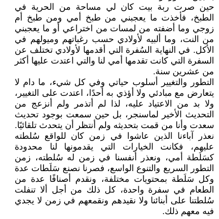
حين صرت ربة بيت كان لي مساحة من الحرية في
الطبخ، فأخذت ما يعجبني من طبخ أمي ومن طبخ أم
زوجي وما أضفته من لمسات من اختراعي أو ما يعجبني
من النت، وما ألبيه لأولادي حسب رغباتهم وميولهم في
الأكل. في النهاية السُفرة التي أقدمها لأولادي تختلف عن
السفرة التي كانت تقدمها أمي لنا والتي اعتدت عليها أكثر
من عشرين سنة.
التطور والتغيير أسلوب حياتي وفي كل شيء، ما دام لا
يتعارض مع مبادئي ولا أؤذي به أحدًا، اعتدت على التغيير،
ولا بد من الاعتياد عليه، لذا لم أتذمر ولم أنزعج من
التحديث الأخير لماسنجر، بل حين سمعت بوجود تحديث
سعدت وأنا من قمت بتحديثه ولم أنتظر أن يتحدث تلقائيًا.
نعذر آباءنا الذين عاشوا في زمن كان للواقع سُلطته
عليهم، فكانت الخيارات التي يقدمونها لنا محدودة
كسَلَطة أمي، ونعذر أنفسنا في زمن له سُلطته، زمن
التطور السريع والتنوع الواسع، فصرنا نصنع سَلَطات عدة
وكل سَلَطة بمحتويات مختلفة، ونقدم أصنافًا عدة من
الطعام في سفرة واحدة، كل ذلك من أجل ألا تنفلت
سُلطتنا على أبنائنا ولا نقيدهم ونقمعهم في زمن لا يجدي
فيه معهم ذلك.