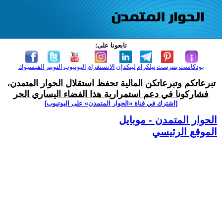
تابعونا على:
بودكاست
بنترست
تيلكرام
لينكدإن
الانستغرام
اليوتيوب
التويتر
الفيسبوك
تبرعاتكم وتبرعاتكن المالية تحفظ استقلال الحوار المتمدن،
فشاركونا في دعم استمرارية هذا الفضاء اليساري الحر
[اشترك في قناة ‫«الحوار المتمدن» على اليوتيوب]
الحوار المتمدن - موبايل
الموقع الرئيسي