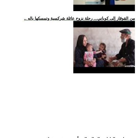
.. من القوقاز إلى كوباني... رحلة نزوح عائلة شركسية وتمسكها باله