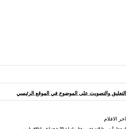
التعليق والتصويت على الموضوع في الموقع الرئيسي
اخر الافلام
.. استنفار أمني بتايلاند عقب مقتل وإصابة 22 شخصا في إطلاق نار ب