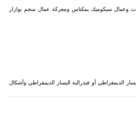
املات وعمال سيكوميك بمكناس ومعركة عمال منجم بوازار
 الديمقراطي وتجمع اليسار الديمقراطي أو فيدرالية اليسار الديمقراطي وأشكال