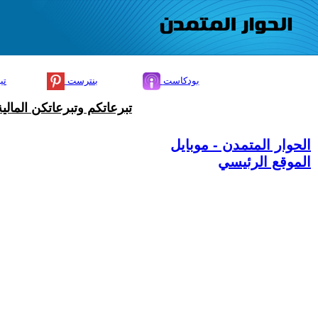
بودكاست
بنترست
تي
تبرعاتكم وتبرعاتكن المال
الحوار المتمدن - موبايل
الموقع الرئيسي