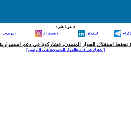
تابعونا على:
لكرام
لينكدإن
الانستغرام
اليوتيوب
ية تحفظ استقلال الحوار المتمدن، فشاركونا في دعم استمرارية 
[اشترك في قناة ‫«الحوار المتمدن» على اليوتيوب]