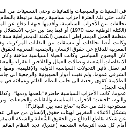
في الستينات والسبعينات والثمانينات وحتى التسعينات من القر
كانت حتى تلك الفترة أحزاب سياسية رجعية مرتبطة بالنظام ب
(الكتلة الوطنية سنة 1970) أو فيما بعد
منظمة العمل الديمقراطي الشعبي (الكتلة الديمقراطية سنة 1992)؛ كما كانت الحال بالنسبة للحركة الماركسية اللينينية المغربية..
وكانت أيضا تحالفات أو تنسيقات بين النقابات المركزية، وخ
المغربية للدفاع عن حقوق الإنسان والجمعية المغربية لحقوق ا
كان الوضوح السياسي وكانت الحياة السياسية ساخنة وكان
الانتفاضات الشعبية ونضالات العمال والفلاحين الفقراء والمعتق
لم نغفل تأثير التحولات السياسية الدولية والإقليمية، وم
الشرقي عموما. ولم نغيب أدوار الصهيونية والرجعية الى جانب
الظلامية كقوى رجعية الى جانب النظام القائم وعملائه في م
أيت الجيد)..
عموما، كانت الأحزاب السياسية حاضرة "بلحمها ودمها"، وكذلك 
واليوم، "اختفت" الأحزاب السياسية والنقابات والجمعيات؛ وبرز
مستوحية ذلك من حكاية "ضاع دمه بين القبائل"!!
عن شبكة تقاطع للدفاع عن الحقوق الشُّغلية والشبكة الديمقر
أمام كل هذه الترسانة الضخمة (عدديا)، نجد النظام القائم