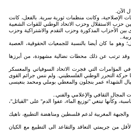
 الآن.
ات الإصلاحية، وكانت منظمات ثورية سرية. بالفعل، كانت
 جبهة الدفاع عن المؤسسات الدستورية (فديك/FDIC) سنة 1963، كانت تحالفات بين حزب الاستقلال وحزب الاتحاد الوطني للقوات الشعبية
حالفات أخرى بين الأحزاب المذكورة وحزب التقدم والاشتراكية وحزب
؛ وهو ما كان أيضا بالنسبة للجمعيات الحقوقية، العصبة
 وقد ترتب عن ذلك محطات نضالية مشهودة، من أبرزها
 في المؤامرات التي فجرت الاتحاد السوفياتي والمعسكر
ها حركة التحرر الوطني الفلسطيني. ولم ننس جرائم القوى
اغتيال الشهداء عمر بنجلون والمعطي بوملي ومحمد بنعيسى
 المجال الثقافي والإعلامي والفني..
، وكأنها تبتغي "توزيع الماء، عفوا الدم" على "القبائل"،
بهة الاجتماعية المغربية (المغدورة) والجبهة المغربية لدعم فلسطين ومناهضة التطبيع، ناهيك
قل من جريمتي التعاقد والتقاعد الى التطبيع مع الكيان