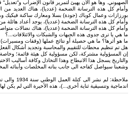
الصهيوني. وها هو الآن يهيئ لتمرير قانون الإضراب و"تعديل" قا
وأمام كل هذه الترسانة الضخمة (عدديا)، هناك العديد من ا
بورزازات وعمال كوباك (جودة) بسلا ومعارك ساكنة فيكيك وم
وأمام كل هذه الترسانة الضخمة (عدديا)، يوجد أعداد هائلة من
وأمام كل هذه الترسانة الضخمة (عدديا)، هناك نضالات متواصلة
ما هي يا ترى جدوى هذه الجبهات والشبكات والائتلافات...؟
ما هو أثرها؟ ما هي حصيلة أو نتائج عملها (وقفات ومسيرات)
هل تم تنظيم محطات للتقييم والمحاسبة وتجديد أشكال الفعل 
إن المسؤولية مشتركة، لكن مسؤولية كل هيئة قائمة؛ وخاصة م
والتاريخ يسجل هذا الانبطاح وهذا التخاذل وكافة أساليب الاختبا
وشعبنا سيواصل كفاحه الى جانب بناته المخلصات وأبنائه الم
ملاحظة: لم
اندماجية وتنسيقية ثناية أخرى...)، هذه الأخيرة التي لم يكن لها