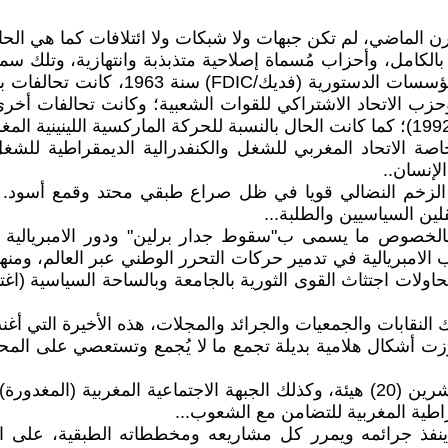
ن الماضي، لم تكن جبهات ولا شبكات ولا ائتلافات كما هي الحال
الكامل، وأحزاب مُسماة إصلاحية متذبذبة وانتهازية، وتلك سم
تحالفات بين الأحزاب السياسية، وأقدمها
 بين حزب الاستقلال وحزب الاتحاد الاشتراكي للقوات الشعبية؛ وكانت ت
اصة الاتحاد المغربي للشغل والكنفدرالية الديمقراطية للشغل
لإنسان..
 الزخم النضالي قويا في ظل صراع طبقي محتد وقمع أسود.
لين السياسيين والطلبة...
نها بالخصوص ما يسمى ب"سقوط جدار برلين" ودور الامبريالية
 الامبريالية في تدمير حركات التحرر الوطني عبر العالم، ومن
حاولات اجتثاث القوى الثورية بالجامعة وبالساحة السياسية (
النقابات والجمعيات والجرائد والمجلات، هذه الأخيرة التي أغنت
ت أشكال هلامية بديلة تجمع ما لا يُجمع وتستعصي على المحاسبة
يتشكل الائتلاف المغربي لهيئات حقوق الإنسان من حوالي عشرين (20) هيئة، وكذلك الج
اطية المغربية للتضامن مع الشعوب...
 ينفذ جرائمه ويمرر كل مشاريعه ومخططاته الطبقية، على الأ