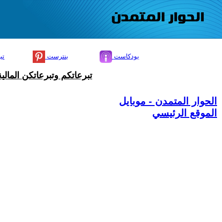
بودكاست
بنترست
تي
تبرعاتكم وتبرعاتكن المال
الحوار المتمدن - موبايل
الموقع الرئيسي