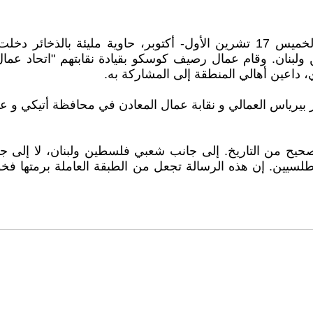
رَصد عمال ميناء شركة COSCO في ميناء بيرياس مساء الخميس 17 تشرين اﻷول- أكتو
ولبنان. وقام عمال رصيف كوسكو بقيادة نقابتهم "اتحاد عمال
، داعين أهالي المنطقة إلى المشاركة به.
رياس العمالي و نقابة عمال المعادن في محافظة أتيكي و عمال 
ح من التاريخ. إلى جانب شعبي فلسطين ولبنان، لا إلى جانب 
روأطلسيين. إن هذه الرسالة تجعل من الطبقة العاملة برمتها