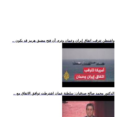
.. واشنطن تترقب اتفاق إيران وعمان وترى أن فتح مضيق هرمز قد يكون
.. الدكتور محمد صالح صدقيان: سلطنة عمان اشترطت توافق الاتفاق مع