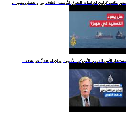
.. مدير مكتب كراون لدراسات الشرق الأوسط: الخلاف بين واشنطن وطهر
.. مستشار الأمن القومي الأمريكي الأسبق: إيران لم تتخلَّ عن هدفه