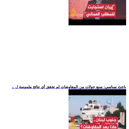
.. باحث سياسي: سبع جولات من المفاوضات لم تحقق أي نتائج ملموسة ل