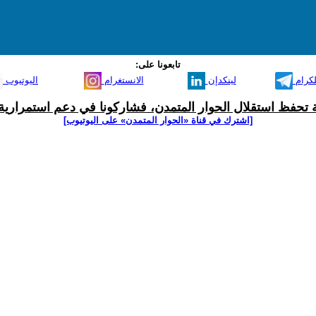
تابعونا على:
لكرام
لينكدإن
الانستغرام
اليوتيوب
ية تحفظ استقلال الحوار المتمدن، فشاركونا في دعم استمرارية 
[اشترك في قناة ‫«الحوار المتمدن» على اليوتيوب]