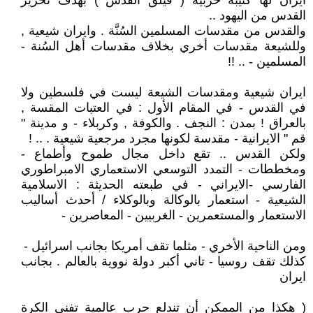
ايران لها كتيبة حربية ( فيلق القدس ) بهدف تحرير
القدس من اليهود ..
والقدس من مقدسات المسلمين السُنَّة . وايران شيعية ,
وللشيعة مقدسات أخري بخلاف مقدسات أهل السُنة -
المسلمين - .. !!
ايران شيعية ومقدسات الشيعة ليست في فلسطين ولا
في القدس - في المقام الأول : في العتبات المقسة ,
بالعراق ! بمدن : النجف . والكوفة , وكربلاء - و مدينة "
قم " الايرانية - مقدسة لكونها مجرد مرجعية شيعية . .. !
ولكن القدس .. تقع داخل مجال طموح وأطماع -
ومخططات - التمدد التوسعي الاستعماري الامبراطوري
الفارسي -الايراني - في طبعته الحديثة : الاسلامية
الشيعية - استعمار بالوكالة وبالوكلاء / أحدث أساليب
الاستعمار والمستعمرين - الغربيين - المعاصرين -
ومن الناحية الأخري - مثلما تقف أمريكا بجانب اسرائيل -
كذلك تقف روسيا - تاني أكبر دولة نووية بالعالم . بجانب
ايران
( هكذا من الممكن أن تندلع حرب عالمية تفني الكرة