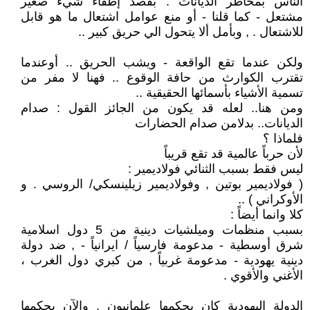
الناس بمخاطر الديانات . بقصد إطفاء شيء صغير
مشتعل - كما قلنا - أو منع عوامل اشتعال ما هو قابل
للاشتعال . , وبأمل ألا يتحول الي حريق كبير ..
ولكن عندما تقع الواقعة - ويشب الحريق .. أوعندما
تقترب الكوارث من حافة الوقوع .. فهنا لا مفر من
تسمية الأشياء بأسمائها الحقيقية ..
ومن هنا.. لعله قد يكون من الجائز القول : صدام
الديانات.. بدلامن صدام الحضارات
فلماذا ؟
لأن حرباً عالمية قد تقع قريباً
ليس فقط بسبب الثنائي فولاديمير :
( فولاديمير بوتين , وفولاديمير زيلينسكي/ الروسي . و
الأوكراني ) ..
كلا وانما أيضاً :
بسبب منظمات وميلشيات دينية من 5 دول اسلامية
شرق أوسطية - مدعومة فارسياً / ايرانياً - , ضد دولة
دينية يهودية - مدعومة غربياً , من كبري دول الغرب ،
الأغني والأقوي .
الدولة اليهودية كان يحكمها علمانيون . والآن يحكمها