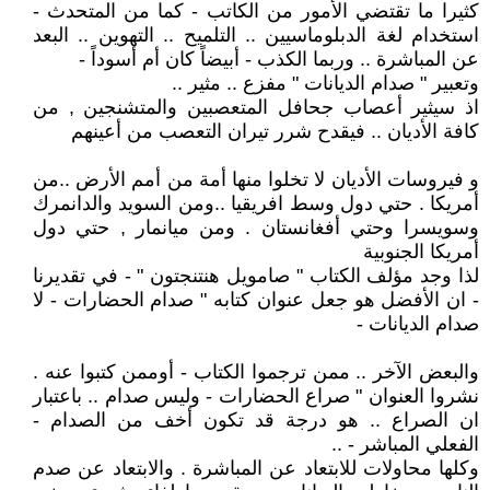
كثيرا ما تقتضي الأمور من الكاتب - كما من المتحدث -
استخدام لغة الدبلوماسيين .. التلميح .. التهوين .. البعد
عن المباشرة .. وربما الكذب - أبيضاً كان أم أسوداً -
وتعبير " صدام الديانات " مفزع .. مثير ..
اذ سيثير أعصاب جحافل المتعصبين والمتشنجين , من
كافة الأديان .. فيقدح شرر تيران التعصب من أعينهم
و فيروسات الأديان لا تخلوا منها أمة من أمم الأرض ..من
أمريكا . حتي دول وسط افريقيا ..ومن السويد والدانمرك
وسويسرا وحتي أفغانستان . ومن ميانمار , حتي دول
أمريكا الجنوبية
لذا وجد مؤلف الكتاب " صامويل هنتنجتون " - في تقديرنا
- ان الأفضل هو جعل عنوان كتابه " صدام الحضارات - لا
صدام الديانات -
والبعض الآخر .. ممن ترجموا الكتاب - أوممن كتبوا عنه .
نشروا العنوان " صراع الحضارات - وليس صدام .. باعتبار
ان الصراع .. هو درجة قد تكون أخف من الصدام -
الفعلي المباشر - ..
وكلها محاولات للابتعاد عن المباشرة . والابتعاد عن صدم