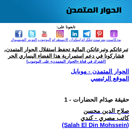
تابعونا على:
بودكاست
بنترست
تيلكرام
لينكدإن
الانستغرام
اليوتيوب
التويتر
الفيسبوك
تبرعاتكم وتبرعاتكن المالية تحفظ استقلال الحوار المتمدن،
فشاركونا في دعم استمرارية هذا الفضاء اليساري الحر
[اشترك في قناة ‫«الحوار المتمدن» على اليوتيوب]
الحوار المتمدن - موبايل
الموقع الرئيسي
حقيقة صِدَام الحضارات - 1
صلاح الدين محسن
كاتب مصري - كندي
(Salah El Din Mohssein‏)