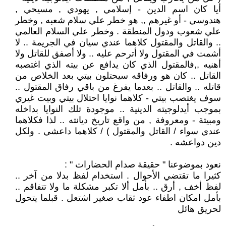
أيا كان اسم الدين - إسلامي , يهودي , مسيحي ,
هندوسي - أو غيرهم ,, هو خطر علي سلام شعبه , وخطر
علي شعوب ودول المنطقة . وخطر علي السلام العالمي
.. والقاتل والمقتول كلاهما عندي سيان في الجريمة .. لا
أشمت في المقتول ولا أترحم عليه .. ولا أصفق للقاتل ولا
أهنيه ,,فالمقتول الذي كان يدافع عن بيته الذي اغتصبه
القاتل .. كان هو ورفاقه سيحتلون بيتي بعد الخلاص من
قاتله .. والقاتل .. بعدما يفرغ من باقي رفاق المقتول ..
سوف يغتصب بيتي - كلاهما نوايا احتلال بيتي وبيت غيري
بموجب أيدلوجيته الدينية .. موجودة تلك النوايا بداخله
ومبيتة - ومعروفة , من واقع تاريخ ديانته .. لذا فكلاهما
عندي سواء / القاتل والمقتول ) / كلاهما داعشي . ولكل
دين دواعشه .
نعود بموضوعنا " حقيقة صدام الحضارات " :
كثيرا ما تقتضي الأحوال . استخدام لفظ بدلا من آخر ..
لفظ أخف , أرق .. بأمل ألا تكبر مشكلة ما ولا تتفاقم ..
بأمل امكان اطفاء عود ثقاب صغير اشتعل . قبلما يتحول
لحريق هائل