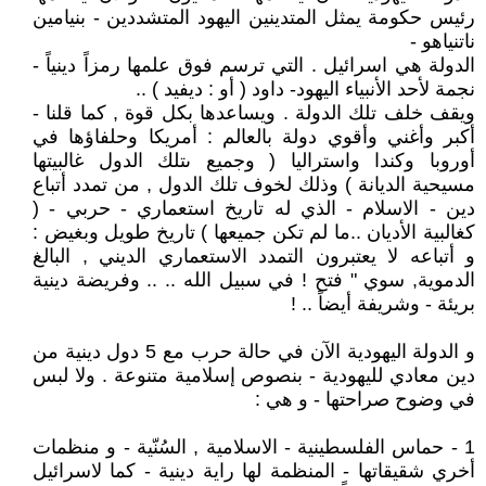
رئيس حكومة يمثل المتدينين اليهود المتشددين - بنيامين
ناتنياهو -
الدولة هي اسرائيل . التي ترسم فوق علمها رمزاً دينياً -
نجمة لأحد الأنبياء اليهود- داود ( أو : ديفيد ) ..
ويقف خلف تلك الدولة . ويساعدها بكل قوة , كما قلنا -
أكبر وأغني وأقوي دولة بالعالم : أمريكا وحلفاؤها في
أوروبا وكندا واستراليا ( وجميع ىتلك الدول غالبيتها
مسيحية الديانة ) وذلك لخوف تلك الدول , من تمدد أتباع
دين - الاسلام - الذي له تاريخ استعماري - حربي - (
كغالبية الأديان ..ما لم تكن جميعها ) تاريخ طويل وبغيض :
و أتباعه لا يعتبرون التمدد الاستعماري الديني , البالغ
الدموية, سوي " فتح ! في سبيل الله .. .. وفريضة دينية
بريئة - وشريفة أيضاً .. !
و الدولة اليهودية الآن في حالة حرب مع 5 دول دينية من
دين معادي لليهودية - بنصوص إسلامية متنوعة . ولا لبس
في وضوح صراحتها - و هي :
1 - حماس الفلسطينية - الاسلامية , السُنّية - و منظمات
أخري شقيقاتها - المنظمة لها راية دينية - كما لاسرائيل