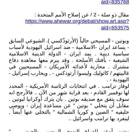
aid=835768
مقال ذو صلة - 2 / عن إصلاح الأمم المتحدة :
https://www.ahewar.org/debat/show.art.asp?
aid=653575
وبوتين - المسيحي حالياً (الأرثوذُكسي ). الشيوعي السابق
- يساعد ايران -الاسلامية - ضد اسرائيل اليهودية لأسباب
سياسية دينية . يمد ايران - الدولة الدينية الاسلامية
الشيعية - بأفتك الأسلحة . وقد يبرم معها معاهدة دفاع
مشترك . محاربة لأعدائه الأمريكان - المسيحيين في
غالبيتهم / كاثوليك وليسوا أرثوذكس - , ويحارب إسرائيل -
اليهودية - .
لوفاز ترامب . في انتخابات الرئاسة الأمريكية - المحدد
لها نوفمبر القادم - بعد قرابة شهر من الآن .. فالأرجح انه
سوف يتفق مع صديقه بوتين . بأن يترك أوكرانيا لبوتين .
مقابل أن يتخلي " بوتين " عن مساعدة إيران - ويوصي
حليفيه " الصين و كوريا الشمالية " بالتخلي عنها أيضاً ,
لينفرد بها ترامب واسرائيل ..
بوتين أوعز للذراع النووي الروسي -الصيني , "