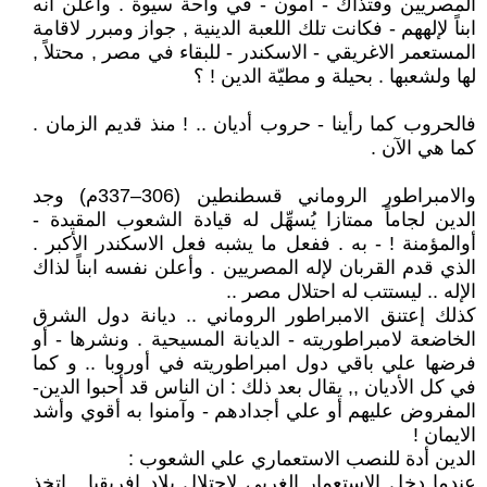
المصريين وقتذاك - أمون - في واحة سيوة . وأعلن انه
ابناً لإلههم - فكانت تلك اللعبة الدينية , جواز ومبرر لاقامة
المستعمر الاغريقي - الاسكندر - للبقاء في مصر , محتلاً ,
لها ولشعبها . بحيلة و مطيّة الدين ! ؟
فالحروب كما رأينا - حروب أديان .. ! منذ قديم الزمان .
كما هي الآن .
والامبراطور الروماني قسطنطين (306–337م) وجد
الدين لجاماً ممتازا يُسهِّل له قيادة الشعوب المقيدة -
أوالمؤمنة ! - به . ففعل ما يشبه فعل الاسكندر الأكبر .
الذي قدم القربان لإله المصريين . وأعلن نفسه ابناً لذاك
الإله .. ليستتب له احتلال مصر ..
كذلك إعتنق الامبراطور الروماني .. ديانة دول الشرق
الخاضعة لامبراطوريته - الديانة المسيحية . ونشرها - أو
فرضها علي باقي دول امبراطوريته في أوروبا .. و كما
في كل الأديان ,, يقال بعد ذلك : ان الناس قد أحبوا الدين-
المفروض عليهم أو علي أجدادهم - وآمنوا به أقوي وأشد
الايمان !
الدين أدة للنصب الاستعماري علي الشعوب :
عندما دخل الاستعمار الغربي لاحتلال بلاد افريقيا , اتخذ