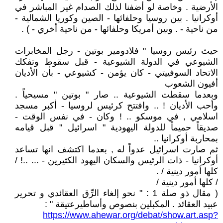
الأرضية . وخاصة لو أضفنا لذلك الصدام غير المباشر في
أوكرانيا . بين روسيا وحلفائها - الصين وكوريا الشمالية -
من ناحية - . وبين أمريكا وحلفائها - من ناحية أخري - ) .
حيث رئيس روسيا " فلادومير بوتين - رجل المخابرات
الشيوعي في الدولة الشيوعية - قبل سقوط وتفكك
الاتحاد السوفييتي - كان يؤمن - كشيوعي - بأن الأديان
أفيون الشعوب
وبعدما سقطت الشيوعية .. صار " بوتين " مسيحياً .
وأحب الأديان ! .. وافتتح كرئيس لروسيا - أكبر مسجد
اسلامي , في موسكو .. ! وكان - في نفس الوقت -
صديقاً حميماً للدولة اليهودية " اسرائيل " قبل قيامه
بمحاربة أوكرانيا ..
ثم صارت اسرائيل عدواً له , بعدما اكتشف انها تساعد
أوكرانيا - ذات الرئيس والسكان اليهود الكثيرين - ... ..! /
كلها أمور دينية / .
/ كلها أمور دينية /
( مقال ذو صلة 1 : " نحو إلغاء الرِّق العقائدي و تحرير
عبيد العقائد . المكبلين بنصوص وأساطيرعتيقة " :
https://www.ahewar.org/debat/show.art.asp?