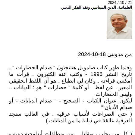
2024 / 10 / 21
العلمانية، الدين السياسي ونقد الفكر الديني
من مدونتي 18-10-2024
وقتما ظهر كتاب صامويل هنتنجتون " صدام الحضارات " -
تاريخ النشر 1996 - وكتب عنه الكثيرون . قرأت ما
أمكنني قراءته . وكان لي انطباع . هو أن اللفظ الحقيقي
المعبر . عن لفظ - أو كلمة " حضارات " هو : الديانات ..
وليس الحضارات
ليكون عنوان الكتاب - الصحيح - " صدام الديانات - أو
صدام الأديان "
( حتي الصراعات لأسباب عرقية . في الغالب سنجد
العرقية عالقة في ديانة ما من الديانات )
( كل من يحارب ويقاتل , من منطلقات أيدلوجية دينية -