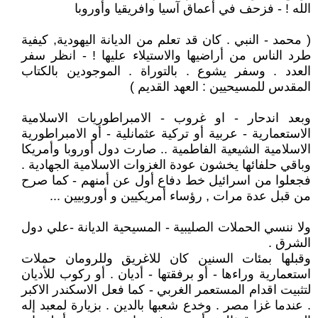
الله ! - فزحف في أعماق آسيا وافريقيا وأوروبا
( محمد - النبي . كان قد تعلم من الديانة اليهودية, كيفية
طرد الناس من أراضيها والاستيلاء عليها ! - انظر سفر
العدد . وسفر يشوع . بالتوراة . الموجودين بالكتاب
المقدس للمسيحيين : العهد القديم )
وبعد اندحار - او غروب - الامبراطوريات الاسلامية
الاستعمارية - عربية أو تركية عثمانلية - أو الامبراطورية
الاسلامية الشيعية الفاطمية .. صارت دول أوروبا وأمريكا
وباقي حلفائها يخشون عودة الغزوات الاسلامية الجهادية .
فجعلوا من اسرائيل خط دفاع أول عن أمنهم - كما صرح
من قبل عدة مرات , رؤساء أمريكيين و أوروبيين ...
ولا ننسي الحملات الصليبية - المسيحية الديانة -علي دول
الشرق .
وقبلها بمئات السنين كان للاغريق وللرومان حملات
استعمارية وراءها - أو برفقتها - أديان . أو ركوب للأديان
لتثبيت اقدام المستعمر الغربي - كما فعل الاسكندر الاكبر
. عندما غزا مصر . وخدع شعبها بالدين . بزيارة لمعبد إله