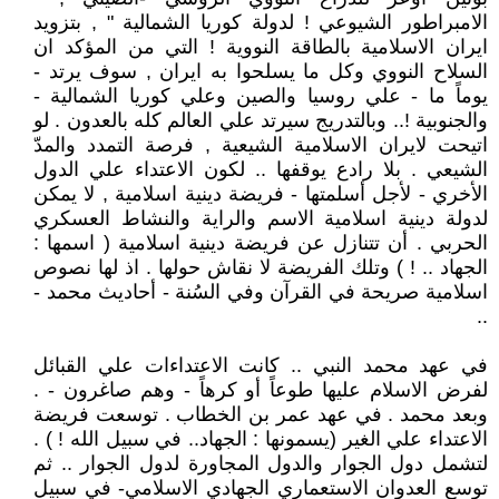
الامبراطور الشيوعي ! لدولة كوريا الشمالية " , بتزويد
ايران الاسلامية بالطاقة النووية ! التي من المؤكد ان
السلاح النووي وكل ما يسلحوا به ايران , سوف يرتد -
يوماً ما - علي روسيا والصين وعلي كوريا الشمالية -
والجنوبية !.. وبالتدريج سيرتد علي العالم كله بالعدون . لو
اتيحت لايران الاسلامية الشيعية , فرصة التمدد والمدّ
الشيعي . بلا رادع يوقفها .. لكون الاعتداء علي الدول
الأخري - لأجل أسلمتها - فريضة دينية اسلامية , لا يمكن
لدولة دينية اسلامية الاسم والراية والنشاط العسكري
الحربي . أن تتنازل عن فريضة دينية اسلامية ( اسمها :
الجهاد .. ! ) وتلك الفريضة لا نقاش حولها . اذ لها نصوص
اسلامية صريحة في القرآن وفي السُنة - أحاديث محمد -
..
في عهد محمد النبي .. كانت الاعتداءات علي القبائل
لفرض الاسلام عليها طوعاً أو كرهاً - وهم صاغرون - .
وبعد محمد . في عهد عمر بن الخطاب . توسعت فريضة
الاعتداء علي الغير (يسمونها : الجهاد.. في سبيل الله ! ) .
لتشمل دول الجوار والدول المجاورة لدول الجوار .. ثم
توسع العدوان الاستعماري الجهادي الاسلامي- في سبيل