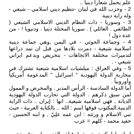
علم يحمل شعاراً دينيا ..
2 - وحزب الله في لبنان -تنظيم ديني اسلامي - شيعي -
وله راية دينية
3 - وسوريا - ذات النظام الديني الاسلامي الشيعي (
الطائفي . العائلي ) . سوريا المحتلة دينيا . ودنيويا ! - من
عدة دول !
4 - وجماعة الحوثي - في اليمن ,وهي جماعة دينية
اسلامية شيعية - دمرت بلادها من قبل ان تمد ذراعها
لتدميرات مختلفة الاتجاهات - بتحريض وبدعم ايراني
شيعي - .
5 - وفي العراق : ميلشيات اسلامية شيعية تشترك في
محاربة الدولة اليهودية " اسرائيل " المدعومة أمريكياً
وأوروبياً .
أما الدولة السادسة - الرأس المدبر . والمحرض و الممول
لمن سبق ذكرهم . الدولة التي تحارب الدولة اليهودية
الديانة , فهي اسلامية شيعية.. انها : إيران .. ذات الراية
الدينية,المكتوب فوقها اسم : الله .. بالكتابة العربية - حيث
نبي الاسلام و ورثته : ابن عمه علِيّ , و ابنه الحسين -
حفيد محمد - كلهم = عرب