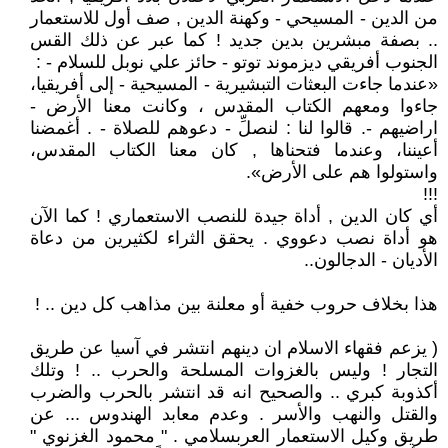
من الدين - المسيحي - وكهنة الدين , صف أول للاستعمار
.. بصفة مبشرين بدين جديد ! كما عبر عن ذلك القس
الجنوب أفريقي ديزموند توتو - حائز علي نوبل للسلام - :
«عندما جاءت البعثات التبشيرية - المسيحية - إلى أفريقيا،
جاءوا ومعهم الكتاب المقدس ، وكانت معنا الأرض -
اراضيهم -. قالوا لنا : لنصلِّ - دعوهم للصلاة - . أغمضنا
أعيننا، وعندما فتحناها , كان معنا الكتاب المقدس،
واستولوا هم على الأرض».
!!!
أي كان الدين , أداة جيدة للنصب الاستعماري ! كما الآن
هو أداة نصب دعووي . يحقق الثراء لكثيرين من دعاة
الأديان - الدجالون..
هذا بخلاف حروب خفية أو معلنة بين مذاهب كل دين .. !
( يزعم فقهاء الاسلام ان دينهم انتشر في آسيا عن طريق
التجار ! وليس بالغزوات المسلحة والحرب .. ! وتلك
أكذوبة كبري .. والصحيح انه قد انتشر بالحرب والضرب
والقتل والنهب والأسر . وعدم معابد الهندوس ... عن
طريق وكيل الاستعمار العربسلامي . " محمود الغزنوي "