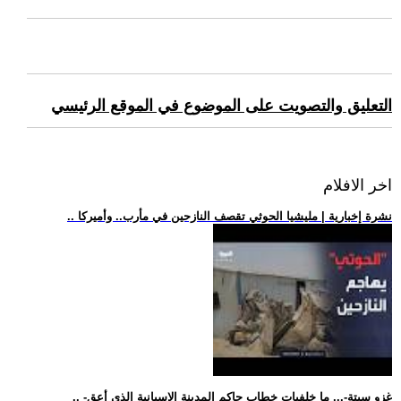
التعليق والتصويت على الموضوع في الموقع الرئيسي
اخر الافلام
.. نشرة إخبارية | مليشيا الحوثي تقصف النازحين في مأرب.. وأميركا
.. -غزو سبتة-... ما خلفيات خطاب حاكم المدينة الإسبانية الذي أعق