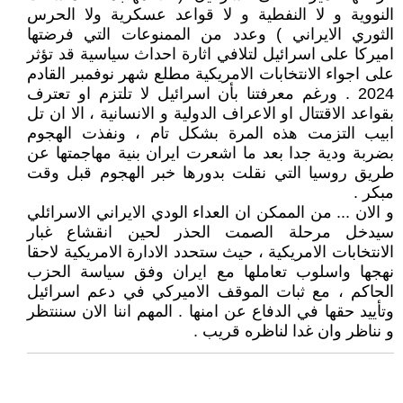
النووية و لا النفطية و لا قواعد عسكرية ولا الحرس
الثوري الايراني ) وعدد من الممنوعات التي فرضتها
اميركا على اسرائيل لتلافي اثارة احداث سياسية قد تؤثر
على اجواء الانتخابات الامريكية مطلع شهر نوفمبر القادم
2024 . ورغم معرفتنا بأن اسرائيل لا تلتزم او تعترف
بقواعد الاقتتال او الاعراف الدولية و الانسانية ، الا ان تل
ابيب التزمت هذه المرة بشكل تام ، ونفذت الهجوم
بضربة ودية جدا بعد ما اشعرت ايران بنية مهاجمتها عن
طريق روسيا التي نقلت بدورها خبر الهجوم قبل وقت
مبكر .
و الان ... من الممكن ان العداء الودي الايراني الاسرائلي
سيدخل مرحلة الصمت الحذر لحين انقشاع غبار
الانتخابات الامريكية ، حيث ستحدد الادارة الامريكية لاحقا
نهجها واسلوب تعاملها مع ايران وفق سياسة الحزب
الحاكم ، مع ثبات الموقف الاميركي في دعم اسرائيل
وتأييد حقها في الدفاع عن امنها . المهم اننا الان سننتظر
و نناظر وان غدا لناظره قريب .