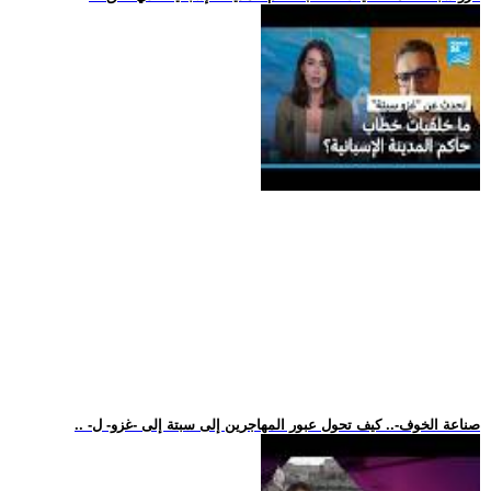
.. -صناعة الخوف-.. كيف تحول عبور المهاجرين إلى سبتة إلى -غزو- ل