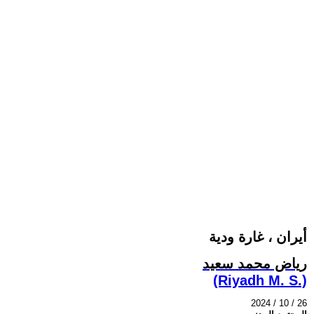
أيران ، غارة ودية
رياض محمد سعيد
(Riyadh M. S.)
2024 / 10 / 26