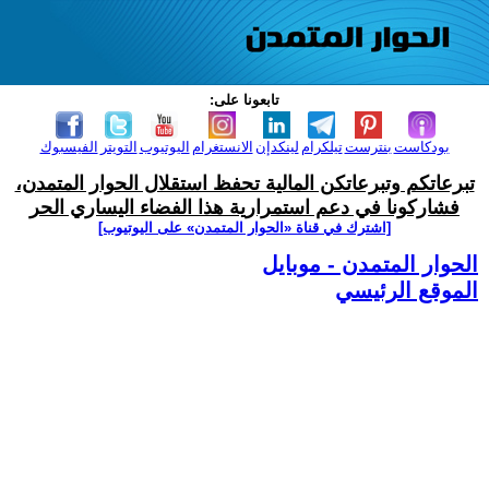
تابعونا على:
بودكاست
بنترست
تيلكرام
لينكدإن
الانستغرام
اليوتيوب
التويتر
الفيسبوك
تبرعاتكم وتبرعاتكن المالية تحفظ استقلال الحوار المتمدن،
فشاركونا في دعم استمرارية هذا الفضاء اليساري الحر
[اشترك في قناة ‫«الحوار المتمدن» على اليوتيوب]
الحوار المتمدن - موبايل
الموقع الرئيسي