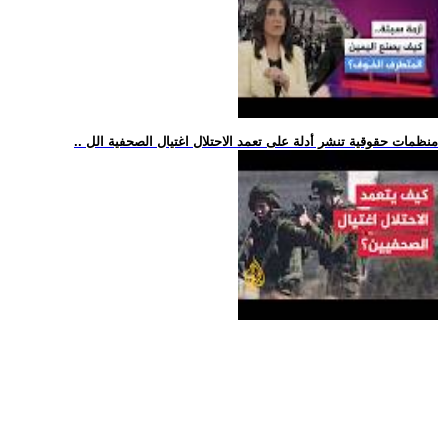
.. منظمات حقوقية تنشر أدلة على تعمد الاحتلال اغتيال الصحفية الل