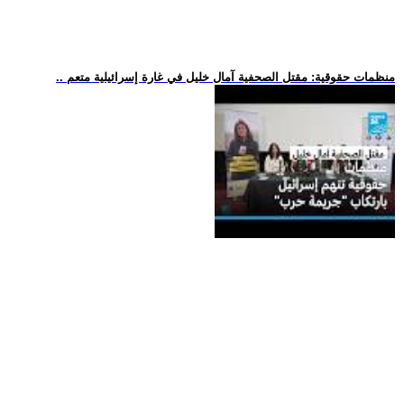
.. منظمات حقوقية: مقتل الصحفية آمال خليل في غارة إسرائيلية متعم