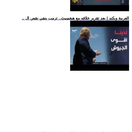
.. العربية ويكند | بعد تقرير خلافه مع هيغسيث.. ترمب ينفي نقص ال