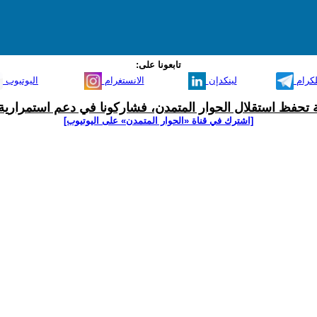
تابعونا على:
لكرام
لينكدإن
الانستغرام
اليوتيوب
ية تحفظ استقلال الحوار المتمدن، فشاركونا في دعم استمرارية 
[اشترك في قناة ‫«الحوار المتمدن» على اليوتيوب]