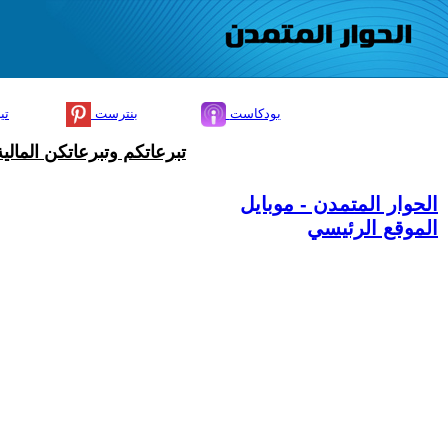
بودكاست
بنترست
تي
تبرعاتكم وتبرعاتكن المال
الحوار المتمدن - موبايل
الموقع الرئيسي