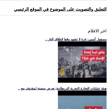
التعليق والتصويت على الموضوع في الموقع الرئيسي
اخر الافلام
.. مسؤول أممي: غزة لا تشهد وقفا لإطلاق النار
.. هيئة عمليات التجارة البحرية البريطانية: تعرض سفينة لمقذوف مج