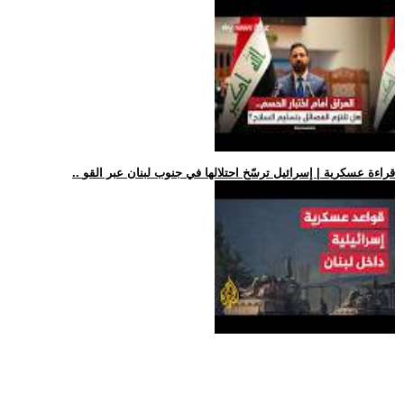
.. قراءة عسكرية | إسرائيل ترسّخ احتلالها في جنوب لبنان عبر القو