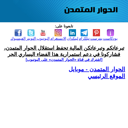
تابعونا على:
بودكاست
بنترست
تيلكرام
لينكدإن
الانستغرام
اليوتيوب
التويتر
الفيسبوك
تبرعاتكم وتبرعاتكن المالية تحفظ استقلال الحوار المتمدن،
فشاركونا في دعم استمرارية هذا الفضاء اليساري الحر
[اشترك في قناة ‫«الحوار المتمدن» على اليوتيوب]
الحوار المتمدن - موبايل
الموقع الرئيسي