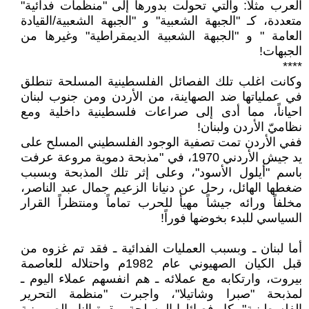
العرب مثلاً: والتي تحولت بدورها إلى "منظمات فدائية"
متعددة، كـ "الجبهة الشعبية" و "الجبهة الشعبية/القيادة
العامة " و "الجبهة الشعبية الديمقراطية" وغيرها من
الجبهات!
****
وكانت اغلب تلك الفصائل الفلسطينية المسلحة تنطلق
في عملياتها ضد الصهاينة، من الأردن ومن جنوب لبنان
احياناً، مما أدى إلى صراعات فلسطينية داخلية ومع
نظاميّ الأردن ولبنان!
ففي الأردن تمت تصفية الوجود الفلسطيني المسلح على
يد جيش الأردني 1970، في "مذبحة دموية مروعة عرفت
باسم "أيلول الأسود"، وعلى إثر تلك المذبحة وبسبب
ضغطها الهائل، رحل عن دنيانا الزعيم جمال عبد الناصر،
مخلفاً ورائه جيشاً مهيأ للحرب تماماً ومنتظراً القرار
السياسي للبدء بخوضها فوراً!
أما لبنان ـ وبسبب العمليات الفدائية ـ فقد تم غزوه من
قبل الكيان الصهيوني عام 1982م واحتلاله للعاصمة
بيروت، وارتكابه مع عملائه ـ هم انفسهم عملاء اليوم ـ
لمذبحة "صبرا وشاتيلا"، واجبرت "منظمة التحرير