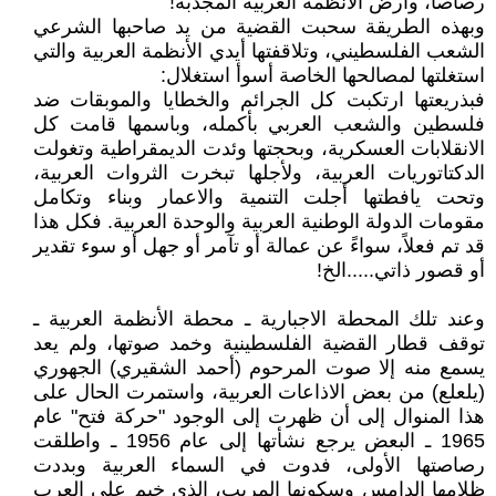
رصاصاً، وأرض الأنظمة العربية المجدبة!
وبهذه الطريقة سحبت القضية من يد صاحبها الشرعي
الشعب الفلسطيني، وتلاقفتها أيدي الأنظمة العربية والتي
استغلتها لمصالحها الخاصة أسوأ استغلال:
فبذريعتها ارتكبت كل الجرائم والخطايا والموبقات ضد
فلسطين والشعب العربي بأكمله، وباسمها قامت كل
الانقلابات العسكرية، وبحجتها وئدت الديمقراطية وتغولت
الدكتاتوريات العربية، ولأجلها تبخرت الثروات العربية،
وتحت يافطتها أجلت التنمية والاعمار وبناء وتكامل
مقومات الدولة الوطنية العربية والوحدة العربية. فكل هذا
قد تم فعلاً، سواءً عن عمالة أو تآمر أو جهل أو سوء تقدير
أو قصور ذاتي.....الخ!
وعند تلك المحطة الاجبارية ـ محطة الأنظمة العربية ـ
توقف قطار القضية الفلسطينية وخمد صوتها، ولم يعد
يسمع منه إلا صوت المرحوم (أحمد الشقيري) الجهوري
(يلعلع) من بعض الاذاعات العربية، واستمرت الحال على
هذا المنوال إلى أن ظهرت إلى الوجود "حركة فتح" عام
1965 ـ البعض يرجع نشأتها إلى عام 1956 ـ واطلقت
رصاصتها الأولى، فدوت في السماء العربية وبددت
ظلامها الدامس وسكونها المريب، الذي خيم على العرب