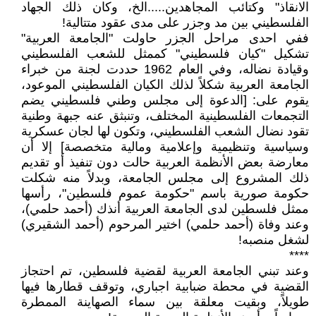
الانقاذ" وكتائب المجاهدين.....الخ، وكان ذلك الجهاد
الفلسطيني بين مد وجزر على مدى عقود متتالية!
ففي احدى مراحل الجزر حاولت "الجامعة العربية"
تشكيل "كيان فلسطيني" كممثل للشعب الفلسطيني
وقيادة نضاله، وفي العام 1962 حددت لجنة من خبراء
الجامعة العربية شكلاً لذلك الكيان الفلسطيني الموعود،
يقوم على: [الدعوة إلى مجلس وطني فلسطيني يضم
التجمعات الفلسطينية المختلف، وتنبثق عنه جبهة وطنية
تقود نضال الشعب الفلسطيني، وتكون لها لجان عسكرية
وسياسية وتنظيمية وإعلامية ومالية متخصصة] إلا أن
معارضة بعض الأنظمة العربية حالت دون تنفيذ أو تقديم
ذلك المشروع إلى مجلس الجامعة، وبدلاً منه شكلت
حكومة صورية باسم "حكومة عموم فلسطين"، رأسها
ممثل فلسطين لدى الجامعة العربية أنذك (أحمد حلمي)،
وعند وفاة (أحمد حلمي) اختير المرحوم (أحمد الشقيري)
لشغل منصبه!
****
وعند تبني الجامعة العربية لقضية فلسطين، تم احتجاز
القضية في محطة ضبابية اجباري، وتوقف قطارها فيها
طويلاً، وبقيت معلقة بين سماء الصهاينة الممطرة