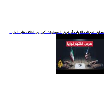
.. مخاوف تحركات القوات أم فرض السيطرة؟.. كواليس الخلاف على المل