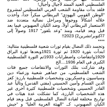
الفلسطيني العنيد الممتد لأجيال وأجيال!
فلقد بدأت مقاومة الشعب العربي الفلسطيني لمشروع
"الوطن القومي اليهودي" البريطاني مبكراً جداً، وأخذت
خلاله أشكالاً ووجوهاً ومراحل نضالية متعددة ضد
الاستعمار البريطاني أولاً، وضد الكيان الصهيوني فيما بعد
قبل وبعد قيامه، ومنذ "وعد بلفور" 1917 وصولاً إلى
7اكتوبر/تشرين2) 2023!!
****
وتجسد ذلك النضال بقيام ثورات شعبية فلسطينية متتالية:
ابتدأت بثورة 1920 ثم ثورة 1921وبعدها ثورة البراق
1929وانتفاضات واضطرابات 1933ثم الثورة الفلسطينية
الكبرى في العام 1936....الخ
وقد شاركت بتلك الثورات والانتفاضات جميع فئات
الشعب الفلسطيني، من جماهير شعبية وزعماء دين
وسياسيون وعسكريون وشخصيات فلسطينية بارزة: كعز
الدين القسام وأمين الحسيني (مفتي القدس) وتالياً عبد
القادر الحسيني وشخصيات فلسطينية كثيرة أخرى غير
هذه الشخصيات البارزة، كما تشكلت عدة هيئات في
تواريخ مختلفة لقيادة النضال الفلسطيني قبل وبعد قيام
الكيان الصهيوني، كــ "الهيئة العربية العليا" و "جيش