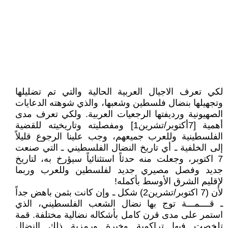
لكي تعرف الاجيال العربية الحالية والتي تم تضليلها
وتجهيلها بنضال فلسطين وشعبها، والذي شوهته الدعايات
الصهيونية ورديفتها الرجعيات العربية. ولكي تعرف مدى
أهمية [7أكتوبر/تشرين1] ومفصليته وتاريخيته للقضية
الفلسطينية وللعرب جميعهم، وجب علينا الرجوع قليلاً
إلى الخلفية ـ أي تاريخ النضال الفلسطيني ـ التي صنعت
7 اكتوبر، وجعلت منه حدثاً استثنائياً سيؤرخ به، لتاريخ
جديد وفصل مصيري جديد لفلسطين وللعرب وربما
لإقليم الشرق الأوسط بأكمله!
لأن (7 اكتوبر/تشرين2) شكل ـ وإن كانت بثمن باهض جداً
ـ قــــمـــة توج بها نضال الشعب الفلسطيني، الذي
استمر على مدى قرن كامل بأشكاله نضالية مختلفة. قمة
تلخصت فيها تراكمية وخبرة ورمزية ذلك النضال