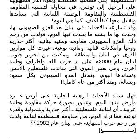
الفلسطينية" بكل فصائلها المسلحة وبقوة النار الصهيونية
على الرحيل إلى تونس، في محاولة لتصفية المقاومة
الفلسطينية والمقاومة الوطنية اللبنانية التي تساندها
وتقاتل معها كتفاً لكتف، كما هي اليوم!
وقد تسارعت الاحداث في لبنان بعد الغزو الصهيوني لها،
وحدث لها ما يشبه ما يحدث فيها اليوم، فولدت من رحم
ذلك الغزو الصهيوني مقاومة وطنية لبنانية، أكثر جذرية
ووعياً وامكانات قتالية ومادية نوعية، غيرت كل موازين
القوى في لبنان والمنطقة، وتمكنت من تحرير جنوب
لبنان عام 2000م على يد حزب الله واطراف وطنية
أخرى، وهي نفس القوى التي ساندت فلسطين بالأمس
وتساندها اليوم، وتقاتل العدو الصهيوني بكل صمود
وبسالة، ومنذ أكثر من عام كامل!!
فهل ستلد الأحداث الرهيبة الجارية على أرض غـــزة
وأرض لبنان اليوم، وتتبلور بصورة حركة مقاومة وطنية
عربية ـ أي لبنانية فلسطينية ـ أكثر جذرية وشمولية وقدرة
نوعية مما نراه اليوم، من مقاومة فلسطينية لبنانية ولدت
من رحم حرب الصهاينة على لبنان عام 1982؟؟
[يــتـــبــــــــــــع]