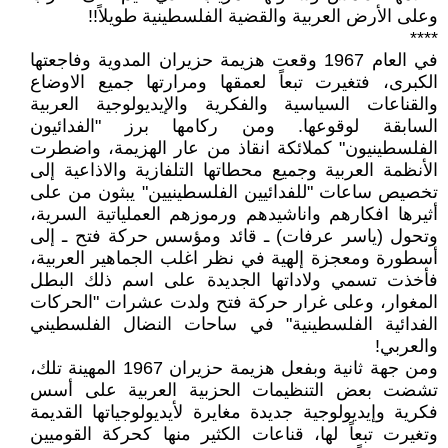
وعلى الأرض العربية والقضية الفلسطينية طويلاً!!
****
في العام 1967 وقعت هزيمة حزيران المدوية وفاجعتها
الكبرى، فتغيرت تبعاً لعمقها ومرارتها جميع الاوضاع
والقناعات السياسية والفكرية والإيديولوجية العربية
السابقة لوقوعها. ومن ركامها برز "الفدائيون
الفلسطينيون" كملائكة انقاذ من عار الهزيمة، واضطرت
الأنظمة العربية وجميع محطاتها التلفازية والاذاعية إلى
تخصيص ساعات "للفدائيين الفلسطينيين" يبثون من على
أثيرها افكارهم واناشيدهم ورموزهم العملياتية السرية،
وتحول (ياسر عرفات) ـ قائد ومؤسس حركة فتح ـ إلى
أسطورة ومعجزة إلهية في نظر اغلب الجماهير العربية،
فأخذت تسمي ولاداتها الجديدة على اسم ذلك البطل
المغوار، وعلى غرار حركة فتح ولدت عشرات "الحركات
الفدائية الفلسطينية" في ساحات النضال الفلسطيني
والعربي!
ومن جهة ثانية وبفعل هزيمة حزيران 1967 المهينة تلك،
تشضت بعض التنظيمات الحزبية العربية على أسس
فكرية وإيديولوجية جديدة مغايرة لأيديولوجياتها القديمة
وتغيرت تبعاً لها، قناعات الكثير منها كحركة القوميين