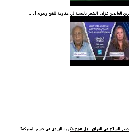
.. زين العابدين فؤاد: -الشعر بالنسبة لي مقاومة للقبح وبدونه أنا
.. حصر السلاح في العراق.. هل تنجح حكومة الزيدي في حسم المعركة؟