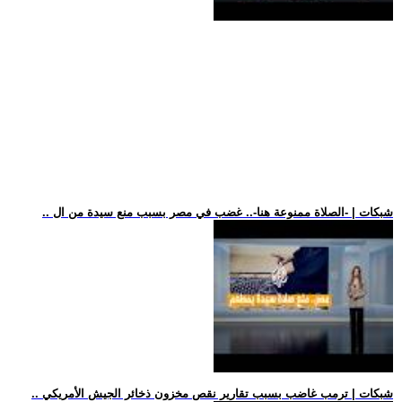
.. شبكات | -الصلاة ممنوعة هنا-.. غضب في مصر بسبب منع سيدة من ال
.. شبكات | ترمب غاضب بسبب تقارير نقص مخزون ذخائر الجيش الأمريكي