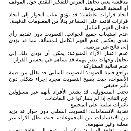
مناقشة يعني تجاهل الفرص للتفكير النقدي حول الموقف
أو القضية المطروحة.
اتخاذ قرارات عاطفية: قد يؤدي غياب الحوار إلى اتخاذ
قرارات قائمة على المشاعر بدلاً من المعلومات الدقيقة.
فقدان الفهم الشامل
عدم استيعاب جميع الجوانب: التصويت دون تقديم رأي
نقدي يعكس عدم الفهم الكامل للمسألة، مما قد يؤدي
إلى نتائج غير مرضية.
عدم اعتبار الآراء المتنوعة: يمكن أن يؤدي ذلك إلى
تجاهل وجهات نظر مهمة قد تساهم في تحسين القرار.
عدم فعالية المشاركة
تراجع قيمة الصوت: التصويت السلبي قد يقلل من قيمة
الأصوات، حيث يصبح التصويت مجرد إجراء شكلي دون
تأثير حقيقي.
تجنب المسؤولية: قد يشعر الأفراد بأنهم غير مسؤولين
عن النتائج إذا لم يشاركوا في النقاشات.
تأثيرات سلبية على المجتمع
تغذية الانقسامات: التصويت السلبي دون حوار قد يزيد
من الانقسامات بين المجموعات، حيث تظل الآراء غير
معلنة وغير مفهومة.
تعزيز ثقافة السلبية: يمكن أن يؤدي إلى ثقافة تتجنب