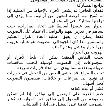
النقاشات وتؤدي إلى تصويت غير موضوعي.
تراجع المشاركة
فقدان الحافز: قد يشعر الأفراد بالإحباط من العملية إذا
لم تُمنح لهم فرصة للتعبير عن آرائهم، مما يؤدي إلى
تراجع المشاركة في المستقبل.
الحوار يعد عنصرًا أساسيًا في اتخاذ القرارات، حيث
يساهم في تعزيز الفهم والتواصل. الاعتماد على التصويت
فقط يمكن أن يعيق عملية اتخاذ القرار الحكيم
والمستنير. لذا فان اللجوء الى التصويت هو عملية هروب
من الحوار وفشل وعدم كفاءة.
الهروب من الحوار
تجنب النقاش المعقد: يمكن أن يلجأ الأفراد أو
المجموعات إلى التصويت كوسيلة لتجنب مناقشات
طويلة ومعقدة، مما يؤدي إلى اتخاذ قرارات سريعة.
تجنب الصراع: قد يخشى البعض من الدخول في حوارات
قد تؤدي إلى صراعات أو خلافات، فيفضلون التصويت
كحل أسهل.
فشل أو عدم كفاءة
عدم القدرة على الوصول إلى توافق: إذا لم تتمكن
مجموعة من الوصول إلى توافق عبر الحوار، قد يُعتبر
التصويت علامة على الفشل في إدارة النقاشات.