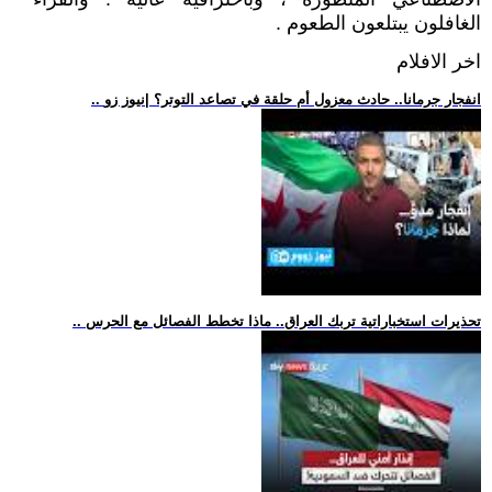
الغافلون يبتلعون الطعوم .
اخر الافلام
.. انفجار جرمانا.. حادث معزول أم حلقة في تصاعد التوتر؟ |نيوز زو
.. تحذيرات استخباراتية تربك العراق.. ماذا تخطط الفصائل مع الحرس