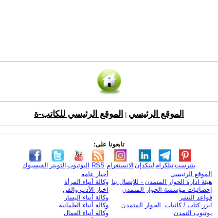
الموقع الرئيسي
الموقع الرئيسي للكاتب-ة
|
تابعونا على:
بنترست
تيلكرام
لينكدإن
الانستغرام
RSS
اليوتيوب
التويتر
الفيسبوك
الموقع الرئيسي
أخبار عامة
هيئة ادارة الحوار المتمدن - للإتصال بنا
وكالة أنباء المرأة
إحصائيات مؤسسة الحوار المتمدن
اخبار الأدب والفن
قواعد النشر
وكالة أنباء اليسار
ابرز كتاب / كاتبات الحوار المتمدن
وكالة أنباء العلمانية
يوتيوب التمدن
وكالة أنباء العمال