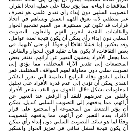
المناقشات البناءة، مما يؤثر سلبًا على عملية اتخاذ القرار.
التصويت السلبي دون إبداء رأي نقدي علمي هو تصرف
غير منطقي لأنه يعوق الفهم العميق ويساهم في اتخاذ
قرارات قد تكون غير مستنيرة. من المهم تشجيع الحوار
والنقاشات النقدية لتعزيز الفهم والتعاون. التصويت
السلبي دون إبداء رأي يمكن أن يكون نتيجة لعدة عوامل،
وقد يعكس إما فشلًا ثقافيًا أو خوفًا، أو حتى كليهما. في
بعض الثقافات، لا يكون هناك تقليد قوي للحوار والنقاش،
مما يجعل الأفراد يتجنبون التعبير عن آرائهم. تفتقر بعض
المجتمعات إلى تقدير الآراء المختلفة، مما يؤدي إلى
تصويت سلبي دون محاولة لفهم المواقف المختلفة. فقر
التعليم النقدي وقلة البرامج التعليمية التي تعزز التفكير
النقدي يمكن أن تؤدي إلى عدم قدرة الأفراد على تحليل
المعلومات بشكل فعّال. الخوف من النقد، يشعر الأفراد
بالقلق من تعرضهم للنقد أو الرفض عند التعبير عن
آرائهم، مما يدفعهم إلى التصويت السلبي كبديل. يمكن
أن يؤثر الضغط من المجموعة أو المجتمع على قرار
الأفراد بعدم التعبير عن آرائهم، مما يدفعهم للتصويت
وفقًا لما هو سائد. التصويت السلبي دون إبداء رأي يمكن
أن يكون نتيجة لفشل ثقافي في تعزيز الحوار والتفكير