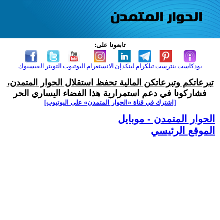
تابعونا على:
بودكاست
بنترست
تيلكرام
لينكدإن
الانستغرام
اليوتيوب
التويتر
الفيسبوك
تبرعاتكم وتبرعاتكن المالية تحفظ استقلال الحوار المتمدن،
فشاركونا في دعم استمرارية هذا الفضاء اليساري الحر
[اشترك في قناة ‫«الحوار المتمدن» على اليوتيوب]
الحوار المتمدن - موبايل
الموقع الرئيسي