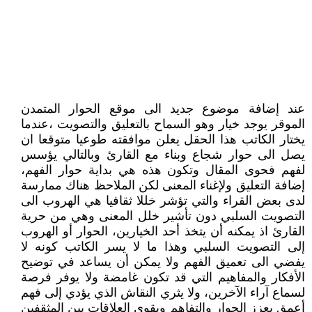
عند إضافة موضوع جديد الى موقع الحوار المتمدن
الموقر يوجد خيار وهو السماح بالتعليق والتصويت ،عندما
يختار الكاتب هذا الحقل يعلن موافقته طوعيا متوقعا ان
يصل الى حوار شجاع وبناء مع القارئ وبالتالي يؤسس
لفهم فحوى المقال وتكون هذه هي بداية حوار الفهم،
إضافة التعليق ولإغناء المعنى لكن الملاحظ هناك ممارسة
لدى بعض القراء والتي تؤشر خللا ثقافيا هي الهروب الى
التصويت السلبي دون تأشير خلل المعنى وهي من حرية
القارئ اذ يمكنه أن يتخذ أحد الخيارين، الحوار أو الهروب
إلى التصويت السلبي وهذا ما لا يسر الكاتب كونه لا
يفضي الى تعميق الفهم ولا يمكن أن يساعد في توضيح
الأفكار والمفاهيم التي قد تكون غامضة ولا يوفر فرصة
لسماع آراء الآخرين، ولا يثري النقاش الذي يؤدي إلى فهم
أعمق يعزز الحوار والتفاهم ويقوي العلاقات بين المثقفين