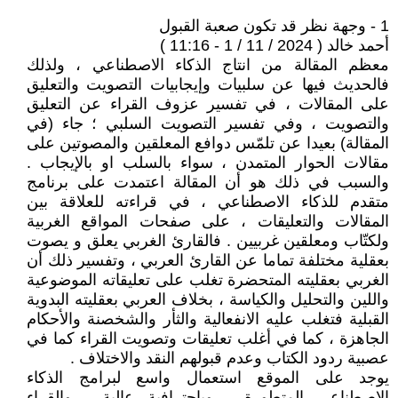
1 - وجهة نظر قد تكون صعبة القبول
أحمد خالد ( 2024 / 11 / 1 - 11:16 )
معظم المقالة من انتاج الذكاء الاصطناعي ، ولذلك
فالحديث فيها عن سلبيات وإيجابيات التصويت والتعليق
على المقالات ، في تفسير عزوف القراء عن التعليق
والتصويت ، وفي تفسير التصويت السلبي ؛ جاء (في
المقالة) بعيدا عن تلمّس دوافع المعلقين والمصوتين على
مقالات الحوار المتمدن ، سواء بالسلب او بالإيجاب .
والسبب في ذلك هو أن المقالة اعتمدت على برنامج
متقدم للذكاء الاصطناعي ، في قراءته للعلاقة بين
المقالات والتعليقات ، على صفحات المواقع الغربية
ولكتّاب ومعلقين غربيين . فالقارئ الغربي يعلق و يصوت
بعقلية مختلفة تماما عن القارئ العربي ، وتفسير ذلك أن
الغربي بعقليته المتحضرة تغلب على تعليقاته الموضوعية
واللين والتحليل والكياسة ، بخلاف العربي بعقليته البدوية
القبلية فتغلب عليه الانفعالية والثأر والشخصنة والأحكام
الجاهزة ، كما في أغلب تعليقات وتصويت القراء كما في
عصبية ردود الكتاب وعدم قبولهم النقد والاختلاف .
يوجد على الموقع استعمال واسع لبرامج الذكاء
الاصطناعي المتطورة ، وباحترافية عالية . والقراء