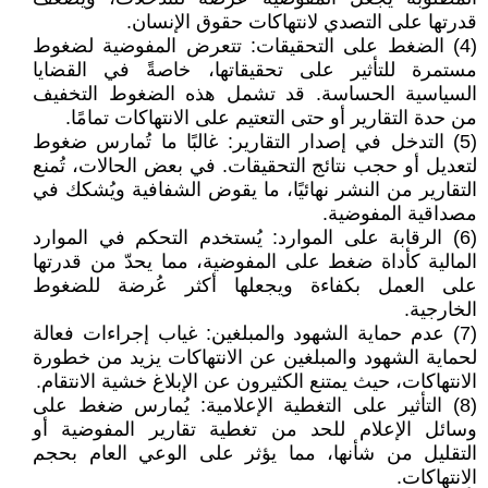
قدرتها على التصدي لانتهاكات حقوق الإنسان.
(4) الضغط على التحقيقات: تتعرض المفوضية لضغوط
مستمرة للتأثير على تحقيقاتها، خاصةً في القضايا
السياسية الحساسة. قد تشمل هذه الضغوط التخفيف
من حدة التقارير أو حتى التعتيم على الانتهاكات تمامًا.
(5) التدخل في إصدار التقارير: غالبًا ما تُمارس ضغوط
لتعديل أو حجب نتائج التحقيقات. في بعض الحالات، تُمنع
التقارير من النشر نهائيًا، ما يقوض الشفافية ويُشكك في
مصداقية المفوضية.
(6) الرقابة على الموارد: يُستخدم التحكم في الموارد
المالية كأداة ضغط على المفوضية، مما يحدّ من قدرتها
على العمل بكفاءة ويجعلها أكثر عُرضة للضغوط
الخارجية.
(7) عدم حماية الشهود والمبلغين: غياب إجراءات فعالة
لحماية الشهود والمبلغين عن الانتهاكات يزيد من خطورة
الانتهاكات، حيث يمتنع الكثيرون عن الإبلاغ خشية الانتقام.
(8) التأثير على التغطية الإعلامية: يُمارس ضغط على
وسائل الإعلام للحد من تغطية تقارير المفوضية أو
التقليل من شأنها، مما يؤثر على الوعي العام بحجم
الانتهاكات.