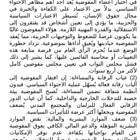
في اختيار أعضاء المفوضية يُعد أحد أهم مظاهر الاحتواء
السياسي. بدلاً من الاعتماد على الكفاءة والخبرة في
مجال حقوق الإنسان، تُسيطر الاعتبارات السياسية
والحزبية، ما يؤدي إلى تعيين أشخاص قد يفتقرون إلى
الاستقلالية والقدرة المهنية اللازمة. هؤلاء المفوضون غالبًا
ما يكونون عرضةً للضغوط والتوجيهات الحزبية، مما يُفقد
المفوضية حياديتها ويُعيق أداءها بموضوعية. تزداد خطورة
الوضع عندما يُحرم الرأي العام من فرصة متابعة هذه
التعيينات أو محاسبة القائمين عليها، كما يشير إلى ذلك
فشل مجلس النواب في تعيين مجلس مفوضين كامل
لأكثر من أربع سنوات.
(2) غياب الرقابة والمساءلة: إن افتقار المفوضية إلى
آليات رقابة فعالة يُسهّل عملية الاحتواء السياسي. فبدون
أنظمة شفافة تضمن المساءلة، تُصبح المفوضية بيئة
خصبة للتدخلات الخارجية والداخلية. كما أن غياب الدور
الرقابي الفعال للبرلمان والمجتمع المدني يُضعف
المفوضية ويجعلها أكثر عرضة للتأثيرات السياسية.
(3) ضعف الموارد البشرية والمالية: نقص الموارد
البشرية المؤهلة والدعم المالي الكافي يعوق المفوضية
عن القيام بواجباتها بكفاءة. عدم توفر الإمكانيات
المطلوبة يجعل المفوضية عرضةً للتدخلات، ويُضعف