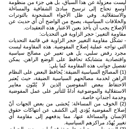
ليست معزولة عن هذا السياق، بل هي جزء من منظومة
أوسع تحتاج إلى ترسيخ مبادئ الشفافية والمساءلة
والاستقلالية. وفي ظل الأجواء المشحونة بالتوترات
والخلافات السياسية، يصبح من الواضح أن أي حديث عن
الإصلاح يجب أن يأخذ بعين الاعتبار هذه التعقيدات.
مقاومة التغيير: حجر الزاوية في التحديات:
- تشكّل مقاومة التغيير حجر الزاوية في قائمة التحديات
التي تواجه عملية إصلاح المفوضية. هذه المقاومة ليست
مجرد رفض سلبي، بل هي تعبير عن مصالح سياسية
واقتصادية متشابكة تحافظ على الوضع الراهن. يمكن
تفصيل جوانب هذه المقاومة كما يلي:
(1) المصالح السياسية الضيقة: يُحافظ البعض على النظام
الراهن لخدمة مصالحهم السياسية الضيقة، حيث يُعتبر
الاحتفاظ ببعض المفوضين الذين لا يُلبّون معايير
الاستقلالية والموضوعية أداةً للتأثير على عمل المفوضية
وخدمة أجنداتٍ خاصة.
(2) الخوف من المساءلة: يُخشى من بعض الجهات أنّ
إصلاح المفوضية يُؤدي إلى الكشف عن انتهاكات حقوق
الإنسان والمساءلة عنها، مما يدفعهم إلى مقاومة أي
تغيير يُهدّد مراكزهم السياسية.