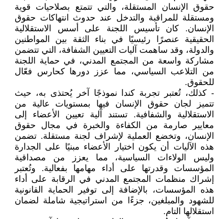
حقوق الإنسان المستقلة، والتي تتمتع بصلاحيات قوية
ومستقلة للمراقبة والتدخل عند حدوث انتهاكات حقوق
الإنسان. كان تأسيس اللجنة على أسس الاستقلالية
الحقيقية عنصرًا رئيسيًا في بناء الثقة بين المواطنين
والدولة، وقد ساهمت آليات التعيين الشفافة، التي تتضمن
مشاركة واسعة من المجتمع المدني، في حماية اللجنة
من التلاعب السياسي، مما عزز دورها كحارس فعّال
للحقوق.
- كذلك، تُعتبر تجربة كندا نموذجًا آخر يُحتذى به، حيث
تتميز لجان حقوق الإنسان فيها بمستويات عالية من
الاستقلالية والشفافية. تستند آلية تعيين الأعضاء إلى
معايير صارمة من الكفاءة والخبرة في مجال حقوق
الإنسان، وتخضع العملية لإشراف لجنة مستقلة. تضمن
هذه الآليات أن يكون اختيار الأعضاء مبنيًا على الجدارة
وليس الولاءات السياسية، مما يعزز من مصداقية
المؤسسات وقدرتها على أداء مهامها بفعالية. وتُعتبر
إشراك منظمات المجتمع المدني في الرقابة على أداء
هذه المؤسسات، بالإضافة إلى توفير الحماية القانونية
للشهود والمبلغين، جزءًا من استراتيجية شاملة لضمان
استقلالها التام.