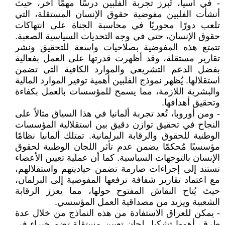
- في آسيا، تُبرز تجربة الفلبين درسًا مهمًا آخر، حيث
أنشأت الفلبين مفوضية حقوق الإنسان المستقلة، التي
تلعب دورًا محوريًا في محاسبة الجناة على انتهاكات
حقوق الإنسان، حتى في وجه التحديات السياسية الصعبة.
تتمتع هذه المفوضية بصلاحيات واسعة للتحقيق ونشر
تقارير مستقلة، وقد أظهرت قدرتها على العمل بفعالية
بفضل الدعم التشريعي والموارد الكافية التي تضمن
استقلالها. يُظهر نموذج الفلبين أهمية توفير الموارد المالية
والبشرية اللازمة، مما يسمح للمؤسسات بالعمل بكفاءة
وتحقيق أهدافها.
- ومن أوروبا، تُعد تجربة ألمانيا في هذا السياق مثالاً على
النجاح في تحقيق توازن دقيق بين استقلالية المؤسسات
الوطنية للحقوق والرقابة البرلمانية. تمتلك ألمانيا نظامًا
مؤسسيًا مُحكمًا يضمن عدم تأثر اللجان الوطنية لحقوق
الإنسان بالتوجهات السياسية. كما أن عملية تعيين الأعضاء
تستند إلى إجراءات صارمة تضمن حياديتهم واستقلالهم،
مع اعتماد تقارير شفافة ترفعها المفوضية إلى البرلمان،
حيث يُتاح النقاش المفتوح حولها، مما يعزز الرقابة
الشعبية ويزيد من مصداقية العمل المؤسسي.
- يمكن للعراق الاستفادة من هذه النماذج من خلال عدة
طرق، أهمها تشكيل لجان تعيين مستقلة تضم خبراء في