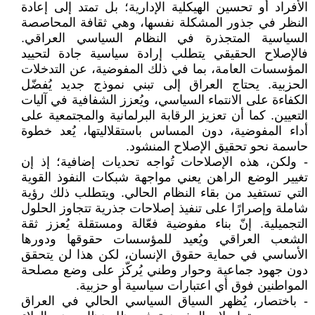
الأفراد أو تحسين الهيكلية الإدارية؛ بل تمتد إلى إعادة
النظر في جذور المشكلة نفسها، وهي ثقافة المحاصصة
السياسية المتجذرة في النظام السياسي العراقي.
فالإصلاح الحقيقي يتطلب إرادة سياسية جادة لتحييد
المؤسسات العامة، بما في ذلك المفوضية، عن التدخلات
الحزبية. يحتاج العراق إلى تبني نموذج جديد يُفضّل
الكفاءة على الانتماء السياسي، ويُعزز الشفافية في آليات
التعيين. كما أن تعزيز الرقابة البرلمانية والمجتمعية على
أداء المفوضية، دون المساس باستقلاليتها، يُعد خطوة
حاسمة نحو تحقيق الإصلاح المنشود.
- ولكن، هذه الإصلاحات تُواجه تحديات إضافية؛ إذ إن
تغيير الوضع الراهن يعني مواجهة شبكات النفوذ القوية
التي تستفيد من بقاء النظام الحالي. ويتطلب ذلك رؤية
شاملة وإصرارًا على تنفيذ إصلاحات جذرية تتجاوز الحلول
التجميلية. إنّ بناء مفوضية فعّالة ومستقلة يُعزز ثقة
الشعب العراقي ويُعيد للمؤسسات حقوقها ودورها
الأساسي في حماية حقوق الإنسان، لكن هذا لن يتحقق
دون جهود جماعية وحوار وطني يُركّز على وضع مصلحة
المواطنين فوق أي اعتبارات سياسية أو حزبية.
- باختصار، يُظهر السياق السياسي الحالي في العراق