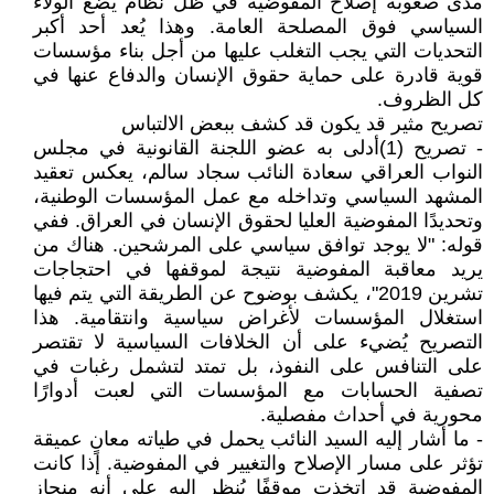
مدى صعوبة إصلاح المفوضية في ظل نظام يضع الولاء
السياسي فوق المصلحة العامة. وهذا يُعد أحد أكبر
التحديات التي يجب التغلب عليها من أجل بناء مؤسسات
قوية قادرة على حماية حقوق الإنسان والدفاع عنها في
كل الظروف.
تصريح مثير قد يكون قد كشف ببعض الالتباس
- تصريح (1)أدلى به عضو اللجنة القانونية في مجلس
النواب العراقي سعادة النائب سجاد سالم، يعكس تعقيد
المشهد السياسي وتداخله مع عمل المؤسسات الوطنية،
وتحديدًا المفوضية العليا لحقوق الإنسان في العراق. ففي
قوله: "لا يوجد توافق سياسي على المرشحين. هناك من
يريد معاقبة المفوضية نتيجة لموقفها في احتجاجات
تشرين 2019"، يكشف بوضوح عن الطريقة التي يتم فيها
استغلال المؤسسات لأغراض سياسية وانتقامية. هذا
التصريح يُضيء على أن الخلافات السياسية لا تقتصر
على التنافس على النفوذ، بل تمتد لتشمل رغبات في
تصفية الحسابات مع المؤسسات التي لعبت أدوارًا
محورية في أحداث مفصلية.
- ما أشار إليه السيد النائب يحمل في طياته معانٍ عميقة
تؤثر على مسار الإصلاح والتغيير في المفوضية. إذا كانت
المفوضية قد اتخذت موقفًا يُنظر إليه على أنه منحاز