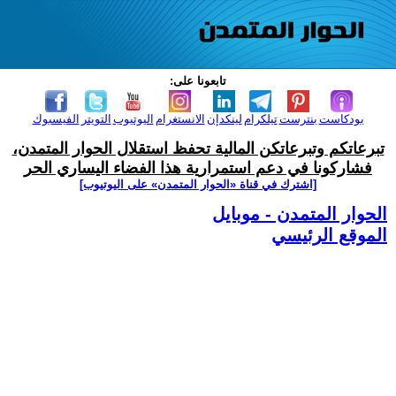
تابعونا على:
بودكاست
بنترست
تيلكرام
لينكدإن
الانستغرام
اليوتيوب
التويتر
الفيسبوك
تبرعاتكم وتبرعاتكن المالية تحفظ استقلال الحوار المتمدن،
فشاركونا في دعم استمرارية هذا الفضاء اليساري الحر
[اشترك في قناة ‫«الحوار المتمدن» على اليوتيوب]
الحوار المتمدن - موبايل
الموقع الرئيسي