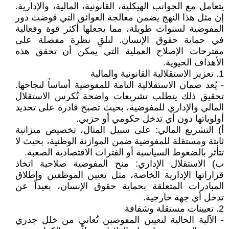
يتعامل مع الجوانب الهيكلية، القانونية، المالية، والإدارية.
إن مثل هذا النهج يضمن معالجة العوائق التي قوضت دور
المفوضية لسنوات طويلة، مما يجعلها أكثر قوة وفعالية
في حماية حقوق الإنسان. لنلقِ نظرة مفصلة على
مقترحات الإصلاح العملية التي يمكن أن تحقق هذه
الأهداف الحيوية.
1. تعزيز الاستقلالية القانونية والمالية
- يُعد ضمان الاستقلالية التامة للمفوضية أساساً لنجاحها.
تحقيق ذلك يتطلب تشريعات واضحة تُكرس الاستقلال
المالي والإداري للمفوضية، بحيث تصبح قادرة على تحديد
أولوياتها دون أي تدخل حكومي أو حزبي.
‌أ) التشريع المالي: على سبيل المثال، تخصيص ميزانية
ثابتة ومستقلة للمفوضية ضمن الموازنة الوطنية، بحيث لا
تتأثر بالضغوط السياسية أو الفترات الاقتصادية الصعبة.
‌ب) الاستقلال الإداري: منح المفوضية صلاحية اتخاذ
قراراتها الإدارية الخاصة، مثل تعيين الموظفين وإطلاق
المبادرات المتعلقة بحماية حقوق الإنسان، بعيداً عن
تدخل أي جهة خارجية.
2. تعيينات مستقلة وشفافة
- الآلية الحالية لتعيين المفوضين تُعاني من خلل جذري