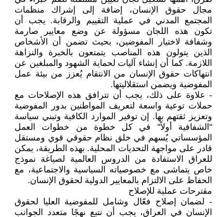
مجال حقوق الإنسان، إضافة إلى إشراك منظمات
المجتمع المدني في عملية التقييم والرقابة. يجب أن
تكون هذه اللجان مسؤولة عن وضع معايير صارمة
وشفافة لاختيار المفوضين، بحيث تضمن أن الأشخاص
الذين يتولون هذه المناصب يتمتعون بالخبرة والنزاهة
اللازمة. كما أن إنشاء آليات لحماية الشهود والمبلغين عن
انتهاكات حقوق الإنسان من الانتقام يُعزز من بيئة عمل
المفوضية ويضمن استقلاليتها.
- علاوة على ذلك، يجب أن تترافق هذه الإصلاحات مع
حملات توعية واسعة لتعريف المواطنين بدور المفوضية
وتعزيز ثقتهم بها. إن توفير الموارد الكافية وتبني سياسة
"الشفافية أولاً" في كل خطوة من خطوات العمل
المؤسساتي يُسهم في خلق نظام حقوقي قوي ومستقل
قادر على مواجهة التحديات المحلية. بهذه الطريقة، يمكن
للعراق الاستفادة من الدروس العالمية لصياغة نموذج
خاص يتماشى مع خصوصياته السياسية والاجتماعية، مع
الحفاظ على الالتزام بالمعايير الدولية لحقوق الإنسان.
مقترحات عملية للإصلاح
- لضمان إصلاح فعّال وشامل للمفوضية العليا لحقوق
الإنسان في العراق، يجب أن نتبع نهجًا متعدد الجوانب