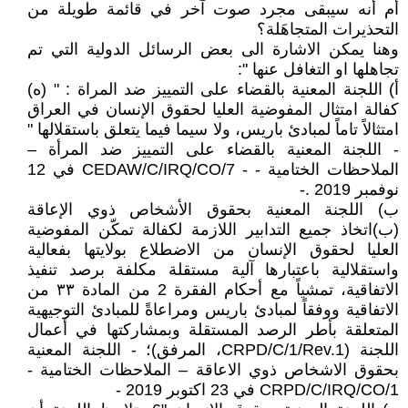
أم أنه سيبقى مجرد صوت آخر في قائمة طويلة من
التحذيرات المتجاهَلة؟
وهنا يمكن الاشارة الى بعض الرسائل الدولية التي تم
تجاهلها او التغافل عنها ":
‌أ) اللجنة المعنية بالقضاء على التمييز ضد المراة : " (ه)
كفالة امتثال المفوضية العليا لحقوق الإنسان في العراق
امتثالاً تاماً لمبادئ باريس، ولا سيما فيما يتعلق باستقلالها "
- اللجنة المعنية بالقضاء على التمييز ضد المرأة –
الملاحظات الختامية - - CEDAW/C/IRQ/CO/7 في 12
نوفمبر 2019 .-
‌ب) اللجنة المعنية بحقوق الأشخاص ذوي الإعاقة
(ب)اتخاذ جميع التدابير اللازمة لكفالة تمكّن المفوضية
العليا لحقوق الإنسان من الاضطلاع بولايتها بفعالية
واستقلالية باعتبارها آلية مستقلة مكلفة برصد تنفيذ
الاتفاقية، تمشياً مع أحكام الفقرة 2 من المادة ٣٣ من
الاتفاقية ووفقاً لمبادئ باريس ومراعاةً للمبادئ التوجيهية
المتعلقة بأطر الرصد المستقلة وبمشاركتها في أعمال
اللجنة (CRPD/C/1/Rev.1، المرفق)؛ - اللجنة المعنية
بحقوق الاشخاص ذوي الاعاقة – الملاحظات الختامية -
CRPD/C/IRQ/CO/1 في 23 اكتوبر 2019 -