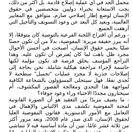
محمل الجد في أي عملية إصلاح قادمة. بل أكثر من ذلك،
يجب الاستعانة بخبراء دوليين متخصصين في حقوق
الإنسان لوضع إطار إصلاحي صارم، متوافق مع المعايير
العالمية، وبعيد كل البعد عن وعود التسويف والتأجيل التي
أرهقت الجميع.
- ورغم أن اقتراح اللجنة الفرعية بالتوصية كان متوقعًا، إلا
أنه يبرز حقيقة مريرة: المفوضية، بدلاً من أن تكون حصنًا
صلبًا يحمي حقوق الإنسان، أصبحت في أحسن الأحوال
مجرد ظل باهت لما كان يُفترض أن تكون عليه. وهذا
التراجع المؤسف يخلق فرصة قد تكون مؤلمة لكنها
حاسمة لإجراء مراجعة هيكلية شاملة. نحن بحاجة إلى
إصلاحات جذرية لا مجرد عمليات "تجميل" سطحية لا
تُجدي نفعًا. فهل سيتحلى المسؤولون بالشجاعة الكافية
لمواجهة هذا التحدي ومعالجة القصور المكشوف، أم
سيختارون مجددًا الاختباء وراء وعود جوفاء؟
- ما يضيف مزيدًا من التعقيد هو أن الصورة القانونية
لمحنة المفوضية تكشف مدى الالتباس والإهمال في
التعامل مع الأمور الدستورية. فقانون المفوضية العليا
لحقوق الإنسان، الذي صدر عام 2008، وبعد مرور أكثر
من ثلاثة عشر عامًا، تبين أن مادة أساسية فيه لا تتماشى