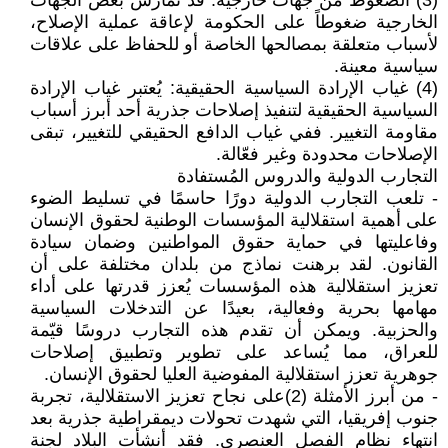
(3) الضغوط من جهات خارجية: قد تُمارس بعض الجهات
الخارجية ضغوطاً على الحكومة لإعاقة عملية الإصلاح،
لأسباب متعلقة بمصالحها الخاصة أو للحفاظ على علاقات
سياسية معينة.
(4) غياب الإرادة السياسية الحقيقية: يُعتبر غياب الإرادة
السياسية الحقيقية لتنفيذ إصلاحات جذرية أحد أبرز أسباب
مقاومة التغيير. ففي غياب الدافع الحقيقي للتغيير، تبقى
الإصلاحات محدودة وغير فعّالة.
التجارب الدولية والدروس المُستفادة
- تلعب التجارب الدولية دورًا حاسمًا في تسليط الضوء
على أهمية استقلالية المؤسسات الوطنية لحقوق الإنسان
وفاعليتها في حماية حقوق المواطنين وضمان سيادة
القانون. لقد برهنت نماذج من بلدان مختلفة على أن
تعزيز استقلالية هذه المؤسسات يُعزز قدرتها على أداء
مهامها بحرية وفعالية، بعيدًا عن التدخلات السياسية
والحزبية. ويمكن أن تقدم هذه التجارب دروسًا قيّمة
للعراق، مما يُساعد على تطوير وتطبيق إصلاحات
جوهرية تعزز استقلالية المفوضية العليا لحقوق الإنسان.
- من أبرز الأمثلة (2)على نجاح تعزيز الاستقلالية، تجربة
جنوب إفريقيا، التي شهدت تحولات ديمقراطية جذرية بعد
انتهاء نظام الفصل العنصري. فقد أنشأت البلاد لجنة