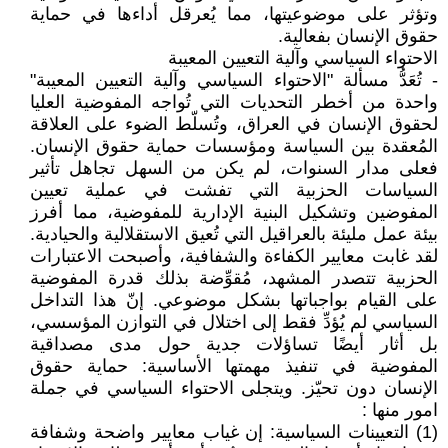
وتؤثر على موضوعيتها، مما يُعرقل أداءها في حماية
حقوق الإنسان بفعالية.
الاحتواء السياسي وآلية التعيين المعيبة
- تُعَدُّ مسألة "الاحتواء السياسي وآلية التعيين المعيبة"
واحدة من أخطر التحديات التي تُواجه المفوضية العليا
لحقوق الإنسان في العراق، وتُسلّط الضوء على العلاقة
المُعقدة بين السياسة ومؤسسات حماية حقوق الإنسان.
فعلى مدار السنوات، لم يكن من السهل تجاهل تأثير
السياسات الحزبية التي تفشت في عملية تعيين
المفوضين وتشكيل البنية الإدارية للمفوضية، مما أفرز
بيئة عمل مليئة بالعراقيل التي تُعيق الاستقلالية والحيادية.
لقد غابت معايير الكفاءة والشفافية، وأصبحت الاعتبارات
الحزبية تتصدر المشهد، مُقوِّضة بذلك قدرة المفوضية
على القيام بواجباتها بشكل موضوعي. إنّ هذا التداخل
السياسي لم يُؤدِّ فقط إلى اختلال في التوازن المؤسسي،
بل أثار أيضًا تساؤلات جدية حول مدى مصداقية
المفوضية في تنفيذ مهمتها الأساسية: حماية حقوق
الإنسان دون تحيّز. ويتجلى الاحتواء السياسي في جملة
امور منها :
(1) التعيينات السياسية: إن غياب معايير واضحة وشفافة