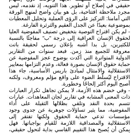
حقيقي في إصلاح أو تطوير. هذا التنويه، إذ نقدمه، ليس
مجرد ملاحظة افتتاحية، بل هو بيان واضح لمنهج الورقة
التي أمامنا: التركيز على الرؤى العملية وتحليل المعطيات
بموضوعية بعيدًا عن الجدل العقيم والثرثرة الفارغة.
- لم يكن اقتراح التوصية بتخفيض تصنيف المفوضية العليا
لحقوق الإنسان العراقية إلى درجة "ب" مفاجئًا بالنسبة
للكثيرين، بل بدا أشبه بإعلان رسمي لحقيقة باتت
معروفة للجميع منذ زمن. فبعد سنوات من التقارير
الدولية المتواترة التي أكدت بوضوح عجز المفوضية عن
حماية حقوق الإنسان بصورة فعالة، وعدم التزامها بمعايير
الاستقلالية والامتثال لمبادئ باريس الأساسية، جاء هذا
الاقتراح ليُسلّط الضوء على واقع مؤلم ومعروف، ولكنه
أصبح اليوم أكثر إلحاحًا وخطورة.
- وفي خضم هذه الأزمة، لا يمكن تجاهل تكرار العبارات
ذات المعنى المشابه في تقارير لجان المعاهدات. عبارات
تتسم بحدة النقد وتلقي بظلالها الثقيلة على أداء
المفوضية، مما يثير تساؤلات جوهرية عن جدوى وجود
مؤسسات تدعي حماية الحقوق ولكنها تفتقر إلى
الاستقلالية والمصداقية اللازمة للقيام بواجباتها. فهل
يمكن أن يُصبح هذا التقييم القاسي بداية لتحول حقيقي،