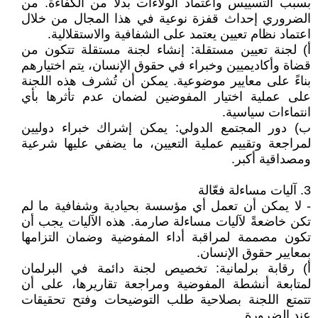
بسبب التسييس واعتماد الولاءات بدلاً من الكفاءة. من
الضروري إحداث قفزة نوعية في هذا المجال من خلال
اعتماد نظام تعيين يعتمد على الشفافية والاستقلالية.
‌أ) لجنة تعيين مستقلة: إنشاء لجنة مستقلة تتكون من
قضاة وأكاديميين وخبراء في حقوق الإنسان، يتم اختيارهم
بناءً على معايير موضوعية. يمكن أن تُشرف هذه اللجنة
على عملية اختيار المفوضين لضمان عدم تأثرها بأي
انتماءات سياسية.
‌ب) دور المجتمع الدولي: يمكن إشراك خبراء دوليين
لمراجعة وتقييم عملية التعيين، ما يضفي عليها شرعية
ومصداقية أكبر.
3. آليات مساءلة فعّالة
- لا يمكن أن تعمل أي مؤسسة بحيادية وشفافية ما لم
تكن خاضعةً لآليات مساءلة صارمة. هذه الآليات يجب أن
تكون مصممة لمراقبة أداء المفوضية وضمان التزامها
بمعايير حقوق الإنسان.
‌أ) رقابة برلمانية: تخصيص لجنة دائمة في البرلمان
لمتابعة أنشطة المفوضية ومراجعة تقاريرها، على أن
تتمتع اللجنة بصلاحية طلب التوضيحات وفتح تحقيقات
عند الضرورة.