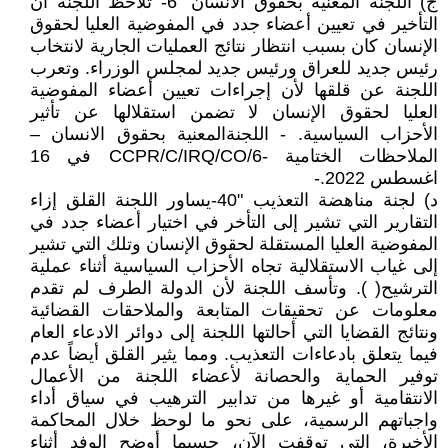
‌ج) اللجنة المعنية بحقوق الانسان "6- تلاحظ اللجنة أن
التأخير في تعيين أعضاء جدد في المفوضية العليا لحقوق
الإنسان كان بسبب انتظار نتائج العمليات الجارية لانتخاب
رئيس جديد للعراق ورئيس جديد لمجلس الوزراء. وتعرب
اللجنة عن قلقها لأن إجراءات تعيين أعضاء المفوضية
العليا لحقوق الإنسان لا تضمن استقلالها عن تأثير
الأحزاب السياسية. - اللجنةالمعنية بحقوق الانسان –
الملاحظات الختامية -CCPR/C/IRQ/CO/6 في 16
اغسطس 2022.-
‌د) لجنة مناهضة التعذيب "40-يساور اللجنة القلق إزاء
التقارير التي تشير إلى التأخر في اختيار أعضاء جدد في
المفوضية العليا المستقلة لحقوق الإنسان وتلك التي تشير
إلى غياب الاستقلالية تجاه الأحزاب السياسية أثناء عملية
الترشيح( ). وتأسف اللجنة لأن الدولة الطرف لم تقدم
معلومات عن تحقيقات المتابعة والملاحقات القضائية
ونتائج القضايا التي أحالتها اللجنة إلى دوائر الادعاء العام
فيما يتعلق بادعاءات التعذيب. ومما يثير القلق أيضاً عدم
توفير الحماية والحصانة لأعضاء اللجنة من الأعمال
الانتقامية أو غيرها من تدابير الترهيب في سياق أداء
واجباتهم الرسمية، على نحو ما لوحظ خلال المحاكمة
الأخيرة، التي توقفت الآن، حسبما أوضح الوفد أثناء