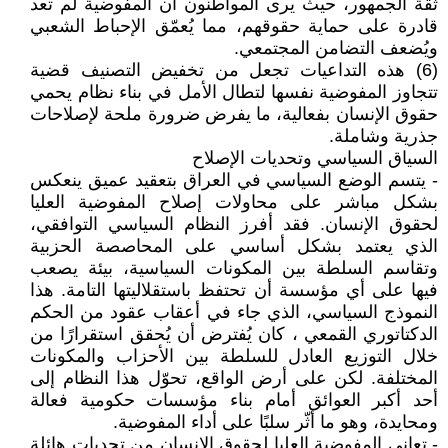
ثقة الجمهور، حيث يرى المواطنون أن المفوضية لم تعد
قادرة على حماية حقوقهم، مما يُعمّق الإحباط الشعبي
ويُضعف التضامن المجتمعي.
(6) هذه التداعيات تجعل من تخفيض التصنيف قضية
تتجاوز المفوضية نفسها لتطال الأمل في بناء نظام يحمي
حقوق الإنسان بفعالية، ما يفرض ضرورة ملحة لإصلاحات
جذرية وشاملة.
السياق السياسي وتحديات الإصلاح
- يتسم الوضع السياسي في العراق بتعقيد عميق ينعكس
بشكل مباشر على محاولات إصلاح المفوضية العليا
لحقوق الإنسان. فقد أفرز النظام السياسي التوافقي،
الذي يعتمد بشكل أساسي على المحاصصة الحزبية
وتقاسم السلطة بين المكونات السياسية، بيئة يصعب
فيها على أي مؤسسة أن تحتفظ باستقلاليتها التامة. هذا
النموذج السياسي، الذي جاء في أعقاب عقود من الحكم
الدكتاتوري القمعي ، كان يُفترض أن يُحقق استقرارًا من
خلال التوزيع العادل للسلطة بين الأحزاب والمكونات
المختلفة. لكن على أرض الواقع، تحوّل هذا النظام إلى
أحد أكبر العوائق أمام بناء مؤسسات حكومية فعالة
ومحايدة، وهو ما أثّر سلبًا على أداء المفوضية.
- تعاني المفوضية العليا لحقوق الإنسان من تحديات هائلة