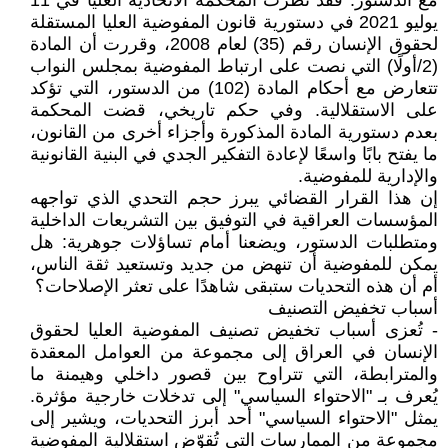
مع الدستور. فقد نظرت المحكمة الاتحادية العليا في 11
يوليو 2021 في دستورية قانون المفوضية العليا المستقلة
لحقوق الإنسان رقم (35) لعام 2008، وقررت أن المادة
(2/أولًا) التي نصت على ارتباط المفوضية بمجلس النواب
تتعارض مع أحكام المادة (102) من الدستور، التي تؤكد
على الاستقلالية. وفي حكم تاريخي، قضت المحكمة
بعدم دستورية المادة المذكورة وأجزاء أخرى من القانون،
ما يفتح بابًا واسعًا لإعادة التفكير الجدي في البنية القانونية
والإدارية للمفوضية.
إن هذا القرار القضائي يبرز حجم التحدي الذي تواجهه
المؤسسات العراقية في التوفيق بين التشريعات الداخلية
ومتطلبات الدستور، ويضعنا أمام تساؤلات جوهرية: هل
يمكن للمفوضية أن تنهض من جديد وتستعيد ثقة الناس،
أم أن هذه التحديات ستبقى شاهدًا على تعثر الإصلاحات؟
أسباب تخفيض التصنيف
- تُعزى أسباب تخفيض تصنيف المفوضية العليا لحقوق
الإنسان في العراق إلى مجموعة من العوامل المعقدة
والمترابطة، التي تتراوح بين قصور داخلي وهيمنة ما
يُعرف بـ "الاحتواء السياسي" إلى تدخلات خارجية مؤثرة.
يمثل "الاحتواء السياسي" أحد أبرز التحديات، ويشير إلى
مجموعة من الممارسات التي تُقوّض استقلالية المفوضية