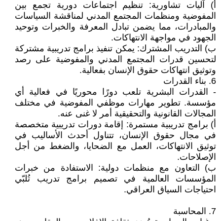
‌أ) آليات تشاورية: تنظيم اجتماعات دورية تجمع بين
المفوضية ومنظمات المجتمع المدني لمناقشة السياسات
والمبادرات، مما يضمن تبادل المعرفة والخبرات وتوحيد
الجهود في مواجهة الانتهاكات.
‌ب) التدريب المشترك: يمكن تنفيذ برامج تدريبية مشتركة
لتحسين قدرات المجتمع المدني والمفوضية على رصد
وتوثيق انتهاكات حقوق الإنسان بفعالية.
6. بناء القدرات
- القدرات البشرية تلعب دورًا محوريًا في فعالية أي
مؤسسة. تطوير مهارات موظفي المفوضية في مختلف
المجالات القانونية والتحقيقية أمر لا غنى عنه.
‌أ) برامج تدريبية مستمرة: إقامة دورات تدريبية متخصصة
في مجال حقوق الإنسان، تتناول أحدث الأساليب في
توثيق الانتهاكات، العمل مع الضحايا، والضغط من أجل
الإصلاحات.
‌ب) التعاون مع منظمات دولية: الاستفادة من خبرات
المؤسسات العالمية في تصميم برامج تدريب تُلبّي
احتياجات السياق العراقي.
7. المحاسبة