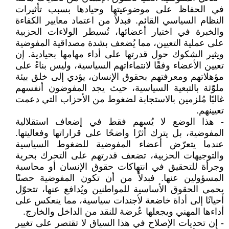
في الحفاظ على موضوعيتها وحيادها بسبب تأثيرات
النظام السياسي القائم. فبدلاً من اعتماد معايير الكفاءة
والخبرة في اختيار أعضائها، تُسيطر الولاءات الحزبية
على عملية التعيين، مما يُضعف بشدة مصداقية المفوضية
ويثير الشكوك حول قدرتها على أداء مهامها بحيادية. إن
تعيين الأعضاء وفقًا لانتماءاتهم السياسية، وليس بناءً على
مؤهلاتهم ومعرفتهم بحقوق الإنسان، يؤدي إلى خلق بيئة
ملوّثة بالتبعية السياسية، حيث يجد المفوضون أنفسهم
غالبًا مُلزمين بالاستجابة لضغوط من الأحزاب التي دعمت
تعيينهم.
- هذا الوضع لا يُسهم فقط في إضعاف استقلالية
المفوضية، بل يترك أثرًا واضحًا على قراراتها وفعاليتها.
عندما يتعرّض أعضاء المفوضية للضغوط السياسية
والتوجيهات الحزبية، تضعف قدرتهم على التحرك بحرية
وجرأة للتحقيق في انتهاكات حقوق الإنسان أو محاسبة
المسؤولين عنها. فبدلاً من أن تكون المفوضية حصنًا
يحمي الحقوق الأساسية للمواطنين ويُدافع عنها، تتحوّل
أحيانًا إلى أداة خاضعة لأجندات سياسية، مما ينعكس على
أداءها المهني ويجعلها عُرضة للنقد من الداخل والخارج.
- إن تحديات الإصلاح في هذا السياق لا تقتصر على تغيير