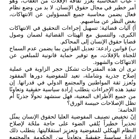
- غياب المحاسبة يُعزز ثقافة الإفلات من العقاب، وهو
أمر خطير في مجال حقوق الإنسان. لا بد من وضع نظام
فعال يضمن محاسبة جميع المسؤولين عن الانتهاكات،
بغض النظر عن مناصبهم.
‌أ) آليات قضائية: تسهيل إجراءات التحقيق في الانتهاكات
الكبرى، والتنسيق مع الهيئات القضائية لضمان وصول
قضايا حقوق الإنسان إلى المحاكم.
‌ب) قوانين رادعة: تعديل القوانين بما يضمن عدم السماح
للجناة بالإفلات، مع توفير حماية قانونية للمبلغين عن
الانتهاكات والشهود.
نرى ان هذه المقترحات تشكل حجر الزاوية في عملية
إصلاح جذرية وشاملة، تعيد للمفوضية دورها المفقود
وتُعزز ثقة المواطنين والمجتمع الدولي في قدراتها. إن
تنفيذ هذه الإجراءات يتطلب إرادة سياسية حقيقية وتعاونًا
من جميع الأطراف المعنية، فهل سنشهد تحولًا جذريًا أم
تظل الإصلاحات حبيسة الورق؟
الخاتمة:
إنّ تخفيض تصنيف المفوضية العليا لحقوق الإنسان يمثّل
تحذيراً خطيراً يُلقي الضوء على حاجة ملحّة لإصلاح
النظام الهيكلي للمفوضية وتعزيز استقلاليتها. يتطلب ذلك
إرادةً سياسيةً حقيقيةً وتعاوناً بين الحكومة والمجتمع