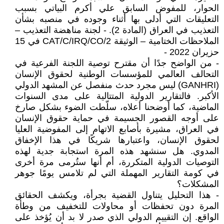
الحوار، للمفوض السابق علي أكرم البياتي بسبب
التعليقات التي أدلى بها أثناء وجوده في منصبه بشأن
التعذيب في العراق (المادة 2). - لجنة مناهضة التعذيب –
الملاحظات الختامية – الوثيقة CAT/C/IRQ/CO/2 في 15
حزيران 2022 -
- من الواضح جدًا أن مقترح توصية اللجنة الفرعية في
التحالف العالمي للمؤسسات الوطنية لحقوق الإنسان
(GANHRI) ليس مجرد حدث منفصل عن المشهد الدولي
الأكبر. فالتقارير الدولية المتتالية على مدى السنوات
الماضية، كما أوضحنا أعلاه، سلّطت الضوء بشكل صارخ
على أوجه القصور الجسيمة في حماية حقوق الإنسان
في العراق، مشيرة بأصابع الاتهام إلى المفوضية العليا
لحقوق الإنسان، واعتبارها شريكًا في هذا الإخفاق
المدوي. هل سنشهد هذه المرة استجابة جدية لهذه
التوصيات الدولية المتكررة، أم أنها ستُرمى مرة أخرى
في كومة التقارير المهملة التي لم تلامس يومًا جوهر
المشكلات؟
- هذا التحليل يتناول القضية بجرأة، ويكشف الحقائق
المرة دون تحفظات أو محاولات للتخفيف من وطأة
الواقع. إن التقييم الدولي الذي صدر لا بد أن يُؤخذ على