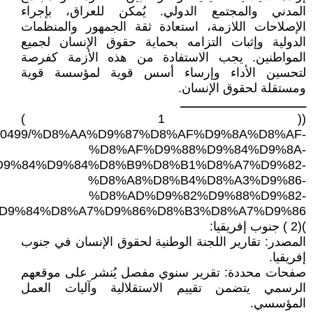
المدني والمجتمع الدولي. يُمكن للعراق، بإجراء
الإصلاحات اللازمة، استعادة ثقة الجمهور والمنظمات
الدولية وإثبات التزامه بحماية حقوق الإنسان لجميع
المواطنين. يجب الاستفادة من هذه الأزمة كفرصة
لتحسين الأداء وإرساء أسس قوية لمؤسسة قوية
ومستقلة لحقوق الإنسان.
ــــــــــــــــــــــــــــــــــــ
(( 1 )
lnews/500499/%D8%AA%D9%87%D8%AF%D9%8A%D8%AF-
%D8%AF%D9%88%D9%84%D9%8A-
D9%84%D9%84%D8%B9%D8%B1%D8%A7%D9%82-
%D8%A8%D8%B4%D8%A3%D9%86-
%D8%AD%D9%82%D9%88%D9%82-
D9%84%D8%A7%D9%86%D8%B3%D8%A7%D9%86
)(2 ) جنوب إفريقيا:
المصدر: تقارير اللجنة الوطنية لحقوق الإنسان في جنوب
إفريقيا.
صفحات محددة: تقرير سنوي مفصل يُنشر على موقعهم
الرسمي يتضمن تقييم الاستقلالية وآليات العمل
المؤسسي.