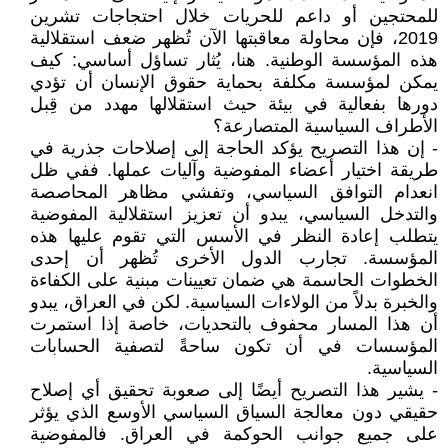
للمحتجين أو داعم للحريات خلال احتجاجات تشرين
2019، فإن محاولة معاقبتها الآن تُظهر ضعف استقلالية
هذه المؤسسة الوطنية. هنا، يُثار تساؤل أساسي: كيف
يمكن لمؤسسة مكلفة بحماية حقوق الإنسان أن تؤدي
دورها بفعالية في بيئة حيث استقلالها مهدد من قِبل
الأطراف السياسية المتصارعة؟
- إن هذا التصريح يؤكد الحاجة إلى إصلاحات جذرية في
طريقة اختيار أعضاء المفوضية وآليات عملها. ففي ظل
انعدام التوافق السياسي، وتفشي مظاهر المحاصصة
والتدخل السياسي، يبدو أن تعزيز استقلالية المفوضية
يتطلب إعادة النظر في الأسس التي تقوم عليها هذه
المؤسسة. تجارب الدول الأخرى تُظهر أن إحدى
الخطوات الحاسمة هي ضمان تعيينات مبنية على الكفاءة
والخبرة بدلاً من الولاءات السياسية. لكن في العراق، يبدو
أن هذا المسار محفوف بالتحديات، خاصة إذا استمرت
المؤسسات في أن تكون ساحةً لتصفية الحسابات
السياسية.
- يشير هذا التصريح أيضًا إلى صعوبة تحقيق أي إصلاح
حقيقي دون معالجة السياق السياسي الأوسع الذي يؤثر
على جميع جوانب الحوكمة في العراق. فالمفوضية