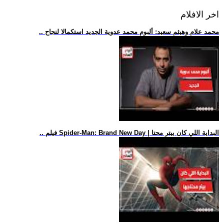
اخر الافلام
.. محمد علام وهيثم سعيد: ألبوم محمد عدوية الجديد استكمالا لنجاح
.. فيلم Spider-Man: Brand New Day | البداية اللي كان بيتر محتا