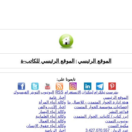
الموقع الرئيسي
الموقع الرئيسي للكاتب-ة
|
تابعونا على:
بنترست
تيلكرام
لينكدإن
الانستغرام
RSS
اليوتيوب
التويتر
الفيسبوك
الموقع الرئيسي
أخبار عامة
هيئة ادارة الحوار المتمدن - للإتصال بنا
وكالة أنباء المرأة
إحصائيات مؤسسة الحوار المتمدن
اخبار الأدب والفن
قواعد النشر
وكالة أنباء اليسار
ابرز كتاب / كاتبات الحوار المتمدن
وكالة أنباء العلمانية
يوتيوب التمدن
وكالة أنباء العمال
مكتبة التمدن
وكالة أنباء حقوق الإنسان
عدد الزوار: 3,427,070,557
اخبار الرياضة