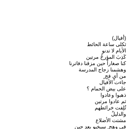
(أفيال)
ثكلى ساعة الحائط
الأيام لا تدنو
كَذِبَ المؤرخُ مرتين
كنا صغاراً حين مزقنا دفاترنا
وهشمنا زجاج المدرسة
من أيٍ فج ٍ
جاءت الأفيال
على بيض الحمام ؟
ذهبوا وعادوا
ثم عادوا مرتين
تُلِفت خرائطهم
والدليلُ
مشتت الأضلاع
في وهج ٍ سيخبو بعد حين