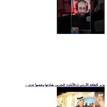
.. وزير الثقافة الأردني لـ«الأيام»: البحرين بقيادتها وشعبها عزي