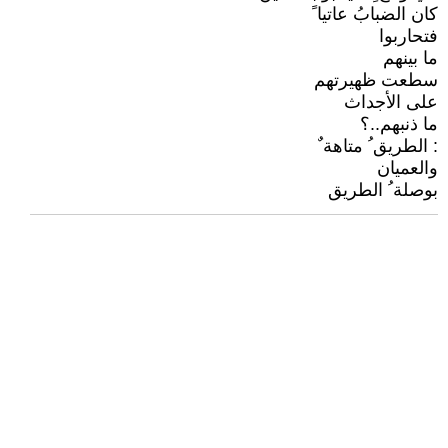
كان الضبابُ عاتيا ً
فتحاربوا
ما بينهم
سطعت ظهيرتهم
على الأجداث
ما ذنبهم..؟
: الطريق ُ متاهة ٌ
والعميان
بوصلة ُ الطريق