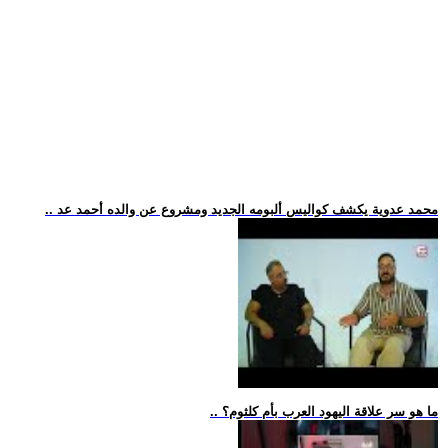
.. محمد عدوية يكشف كواليس ألبومه الجديد ومشروع عن والده أحمد عد
.. ما هو سر علاقة اليهود العرب بأم كلثوم؟