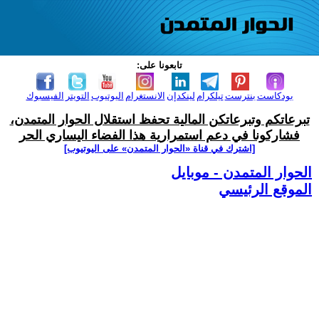
تابعونا على:
بودكاست
بنترست
تيلكرام
لينكدإن
الانستغرام
اليوتيوب
التويتر
الفيسبوك
تبرعاتكم وتبرعاتكن المالية تحفظ استقلال الحوار المتمدن،
فشاركونا في دعم استمرارية هذا الفضاء اليساري الحر
[اشترك في قناة ‫«الحوار المتمدن» على اليوتيوب]
الحوار المتمدن - موبايل
الموقع الرئيسي