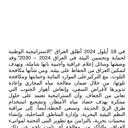
في 18 أيلول 2024 أطلق العراق "الاستراتيجية الوطنية
لحماية وتحسين البيئة في العراق 2024 – 2030".وقد
وصفتها وسائل إعلام عراقية وأجنبية بانها شاملة، وتهدف
لتمكين العراق من الحفاظ على بيئته. ومن شأنها مكافحة
التلوث، مع التركيزعلى الموارد المائية وحمايتها ومكافحة
تلوثها، من خلال ضمان معالجة مياه المجاري وإعادة
تدويرها لأغراض السقي، وإنعاش أهوار الجنوب التي
تعاني من الجفاف. وأن الستراتيجية تعتمد على حلول
مبتكرة بهدف حصاد مياه الأمطار، وتشجيع استخدام
طرق الريّ الحديثة. وتسعى الخطة،أيضاً، إلى مراقبة
النظم البيئية البحرية، وإدارة المناطق الساحلية، وإنشاء
محميات بحرية، بالتزامن مع تطوير البنى التحتية لموانىء
العراق، والتأكد من معالجة أي تلوث ناجم عن ذلك.