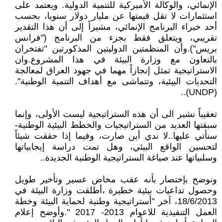
الإنمائي، والوكالة الأميركية للتنمية الدولية. ويعتمد على
استثمارات لا تقل قيمتها عن مليار دولار سنويا، بحسب
أحد خبراء البرنامج الإنمائي، مشيراً إلى أن هذا التقدير
تقريبي، ويتعلق فقط بجزء من البرنامج ("فرانس
بريس").وأن المنظمتين الدوليتين المذكورتين "تفتخران
بالتعاون مع وزارة البيئة في هذا المشروع.وان
الاستراتيجية تمثل إنجازاً مهما في جهود العراق لمعالجة
التحديات البيئية، وتتماشى مع أهداف التنمية الوطنية".
(UNDP)..
تعقيباً نشير الى أن هذه الستراتيجية ليست الأولى، وإنما
سبقتها العديد من الستراتيجيات والخطط البيئية الوطنية-
سنأتي عليها..لا ندي أين صارت، وفيما إذا حققت شيئاً
لتحسين الواقع البيئي، وهل تمت دراسة إيجابياتها
وسلبياتها عند صياغة الستراتيجية الوطنية الجديدة..
ونوضح بإختصار بأنه عقب مخاض عسير وتأخير طويل
وحصول تداعيات بيئية خطيرة ،أطلقت وزارة البيئة في
18/6/2013، اَخر "أستراتيجية وطنية لحماية البيئة وخطة
العمل التنفيذية للاعوام 2013- 2017 ".وأوضح إعلام