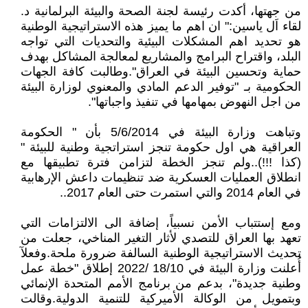
من جهتها، أكدت رئيسة لجنة الصحة والبيئة البرلمانية د.
لقاء اَل ياسين:" ان اهم ما يميز هذه الاستراتيجية الوطنية
هو تحديد اهم المشكلات البيئية والتحديات التي تواجه
البلد، واقتراح البرامج والمشاريع لمعالجة المشاكل بهدف
حماية وتحسين البيئة في العراق".وطالبت كافة الجهات
الحكومية بـ "توفير الدعم المادي والمعنوي لوزارة البيئة
من اجل النهوض بمهامها في تنفيذ واجباتها".
وتباهت وزارة البيئة في 5/6/2014 بأن " الحكومة
العراقية هي اول حكومة تنجز استراتجية وطنية للبيئة "
(كذا !!!)..ولم تنجز الخطة لتزامن فترة تطبيقها مع
انطلاق العمليات العسكرية ضد تنظيمات داعش الإرهابية
في العام 2014 والتي استمرت حتى العام 2017..
ومع إستتباب الأمن نسبياً، إضافة الى الالتزامات التي
تعهد بها العراق للتصدي لأثار التغير المناخي، جعلت من
تحديث الاستراتيجية الوطنية السالفة ضرورة ملحة.وفعلآ
أُعلنت وزارة البيئة في 18/10 /2022 إطلاق "خطة عمل
وطنية جديدة"، بدعم من برنامج الأمم المتحدة الإنمائي
وبتمويل من الوكالة الأميركية للتنمية الدولية.وقالت