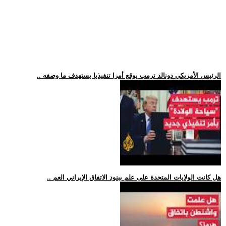
.. الرئيس الأمريكي دونالد ترمب يوقع أمرا تنفيذيا يستهدف ما وصفه
.. هل كانت الولايات المتحدة على علم ببنود الاتفاق الإيراني العم