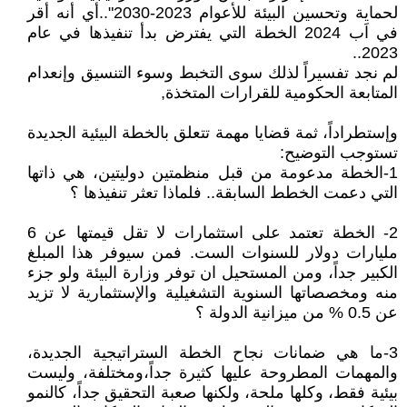
لحماية وتحسين البيئة للأعوام 2023-2030"..أي أنه أقر
في اَب 2024 الخطة التي يفترض بدأ تنفيذها في عام
2023..
لم نجد تفسيراً لذلك سوى التخبط وسوء التنسيق وإنعدام
المتابعة الحكومية للقرارات المتخذة,
وإستطراداً، ثمة قضايا مهمة تتعلق بالخطة البيئية الجديدة
تستوجب التوضيح:
1-الخطة مدعومة من قبل منظمتين دوليتين، هي ذاتها
التي دعمت الخطط السابقة.. فلماذا تعثر تنفيذها ؟
2- الخطة تعتمد على استثمارات لا تقل قيمتها عن 6
مليارات دولار للسنوات الست. فمن سيوفر هذا المبلغ
الكبير جداً، ومن المستحيل ان توفر وزارة البيئة ولو جزء
منه ومخصصاتها السنوية التشغيلية والإستثمارية لا تزيد
عن 0.5 % من ميزانية الدولة ؟
3-ما هي ضمانات نجاح الخطة الستراتيجية الجديدة،
والمهمات المطروحة عليها كثيرة جداً،ومختلفة، وليست
بيئية فقط، وكلها ملحة، ولكنها صعبة التحقيق جداً، كالنمو