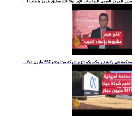
.. مدير المركز العربي للدراسات الإيرانية: فتح مضيق هرمز يتطلب أ
.. محكمة في ولاية نيو مكسيكو تلزم شركة ميتا بدفع 567 مليون دولا