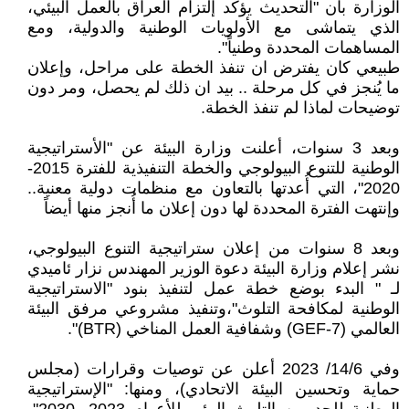
الوزارة بأن "التحديث يؤكد إلتزام العراق بالعمل البيئي،
الذي يتماشى مع الأولويات الوطنية والدولية، ومع
المساهمات المحددة وطنياً".
طبيعي كان يفترض ان تنفذ الخطة على مراحل، وإعلان
ما يُنجز في كل مرحلة .. بيد ان ذلك لم يحصل، ومر دون
توضيحات لماذا لم تنفذ الخطة.
وبعد 3 سنوات، أعلنت وزارة البيئة عن "الأستراتيجية
الوطنية للتنوع البيولوجي والخطة التنفيذية للفترة 2015-
2020"، التي أُعدتها بالتعاون مع منظمات دولية معنية..
وإنتهت الفترة المحددة لها دون إعلان ما أُنجز منها أيضاً
وبعد 8 سنوات من إعلان ستراتيجية التنوع البيولوجي،
نشر إعلام وزارة البيئة دعوة الوزير المهندس نزار ئاميدي
لـ " البدء بوضع خطة عمل لتنفيذ بنود "الاستراتيجية
الوطنية لمكافحة التلوث"،وتنفيذ مشروعي مرفق البيئة
العالمي (GEF-7) وشفافية العمل المناخي (BTR)".
وفي 14/6/ 2023 أعلن عن توصيات وقرارات (مجلس
حماية وتحسين البيئة الاتحادي)، ومنها: "الإستراتيجية