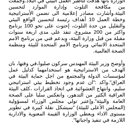
الوزارة بأنها هدفت لتأطير العمل البيئي في البلاد.وجمعت
بين مكافحة التلوث وإدارة الموارد لتحسين
البيئة.وأشارت مصادر إعلامية الى تضمن الأستراتيجية
وخطة العمل 10 أهداف رئيسة لتحسين الواقع البيئي
والتقليل من حدة التلوث، إحتوت على نحو 100 برنامج
واكثر من 200 مشروع، تنفذ على مدى اربعة سنوات
مقبلة من قبل وزارة البيئة، وبدعم فني من برنامج الامم
المتحدة الانمائي وبرنامج الأمم المتحدة للبيئة ومنظمة
الصحة العالمية.
وأوضح وزير البيئة المهندس سركون صليوا،في وقتها، بان
الهدف من الاستراتيجية هو استخدامهما كدليل عمل
لمؤسسات الدولة والمجتمع من اجل حماية البيئة في
العراق".واكد :"ان عدم وجود تخطيط بيئي استراتيجي
سليم، وانتهاج العشوائية في اتخاذ القرارات ،كلف البيئة
العراقية الكثير من التدهور، وانعكس سلبا على الصحة
العامة والبيئة".وإعتبر تولي مجلس الوزراء لمسؤولية
(المجلس الأعلى للبيئة) "سيشكل نقلة كبيرة في تطوير
مستوى الاداء ويعطي الوزارة القيمة المعنوية والادارية
اللازمة في تنفيذ واجباتها".