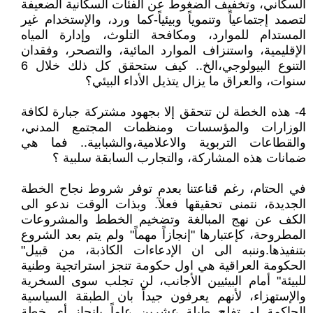
السكاني، وتخفيف الضغوط عن الفئات السكانية الضعيفة
لتصمد إجتماعياً وتنموياً وبيئياً-كما ورد، والإستخدام غير
المستدام للموارد، ومكافحة التلوث، وإدارة المياه
الإقليمية، واستنزاف الموارد المائية، والتصحر، وفقدان
التنوع البيولوجي،الخ.. كيف ستحقق كل ذلك خلال 6
سنوات، والعراق ما يزال يتذيل الأداء البيئي؟
4- هذه الخطة لن تتحقق إلا بجهود مشتركة جبارة لكافة
الوزارات والمؤسسات ومنظمات المجتمع المدني،
والقطاعات التربوية والاعلامية،والشبابية.. فما هي
ضمانات هذه المشاركة، والتجارب السابقة سلبية ؟
في الحتام، رغم قناعتنا بعدم توفر شروط نجاح الخطة
الجديدة، نتمنى تحقيقها فعلآ. وبذات الوقت ندعو الى
الكف عن نهج المبالغة وتضخيم الخطط والمشروعات
المطروحة، كإعتبارها "إنجازاً مهماً" ولم يتم بعد الشروع
بتنفيذها.وننبه الى ان الإدعاءات الكاذبة، من قبيل"
الحكومة العراقية هي اول حكومة تنجز استراتجية وطنية
للبيئة" أمام البيئيين الأجانب، لن تجلب سوى السخرية
والإستهزاء، لأنهم يعرفون جيداً بان الطبقة السياسية
الحاكمة لم تفلح طيلة عشرين عاماً بإنجاز أي خطة