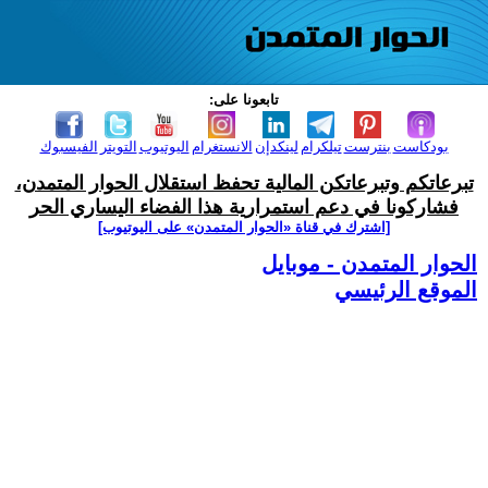
تابعونا على:
بودكاست
بنترست
تيلكرام
لينكدإن
الانستغرام
اليوتيوب
التويتر
الفيسبوك
تبرعاتكم وتبرعاتكن المالية تحفظ استقلال الحوار المتمدن،
فشاركونا في دعم استمرارية هذا الفضاء اليساري الحر
[اشترك في قناة ‫«الحوار المتمدن» على اليوتيوب]
الحوار المتمدن - موبايل
الموقع الرئيسي