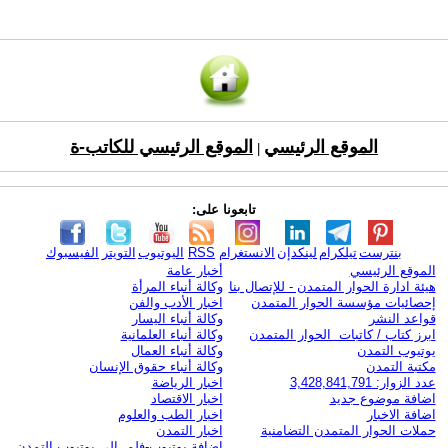
الموقع الرئيسي
الموقع الرئيسي للكاتب-ة
|
تابعونا على:
بنترست
تيلكرام
لينكدإن
الانستغرام
RSS
اليوتيوب
التويتر
الفيسبوك
الموقع الرئيسي
أخبار عامة
هيئة ادارة الحوار المتمدن - للإتصال بنا
وكالة أنباء المرأة
إحصائيات مؤسسة الحوار المتمدن
اخبار الأدب والفن
قواعد النشر
وكالة أنباء اليسار
ابرز كتاب / كاتبات الحوار المتمدن
وكالة أنباء العلمانية
يوتيوب التمدن
وكالة أنباء العمال
مكتبة التمدن
وكالة أنباء حقوق الإنسان
عدد الزوار: 3,428,841,791
اخبار الرياضة
اضافة موضوع جديد
اخبار الاقتصاد
اضافة الاخبار
اخبار الطب والعلوم
حملات الحوار المتمدن التضامنية
اخبار التمدن
إضافة يوتيوب-فلم إلى يوتيوب التمدن