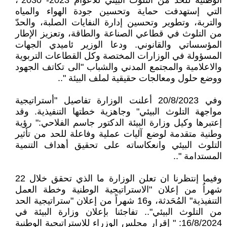
الوطنية للحد من التلوث البيئي للأعوام 2023- 2030"،
التي إستهدفت حماية وتحسين جودة الهواء والمياه
والتربة، وتطوير وتحسين إدارة النفايات الصلبة، والحدّ
من التلوث في قطاعي الصناعة والطاقة، وتعزيز الإطار
المؤسساتي والقانوني. ودعا الوزير ئاميدي الجهات
المسؤولة في الوزارات المختصة وكل القطاعات التربوية
والاعلامية والمجتمع المدني والشباب "الى تكاتف الجهود
ووضع حلول ومعالجات حقيقية لملف البيئة "..
وفي 20/8/2023 أعلنت الوزارة تفاصيل "أستراتيجية
مواجهة التلوث البيئي" وجاهزية خطتها التنفيذية. وقد
إعتبرها وكيل وزارة البيئة الدكتور جاسم الفلاحي:" رؤية
وطنية متقدمة لوضع آليات عملية وفاعلة للحد من تأثير
التلوث البيئي وانعكاساته على تحقيق أهداف التنمية
المستدامة "..
وفيما إنتظرنا ان تعلن الوزارة ما الذي تحقق خلال 22
شهراُ من إعلان "الاستراتيجية الوطنية وخطة العمل
التنفيذية" المُحَدثة، و16 شهراً من إعلان "ستراتيجية الحد
من التلوث البيئي".. تفاجئنا بإعلان وزارة البيئة في
16/8/2024: " إقرار مجلس الوزراء للاستراتيجية الوطنية