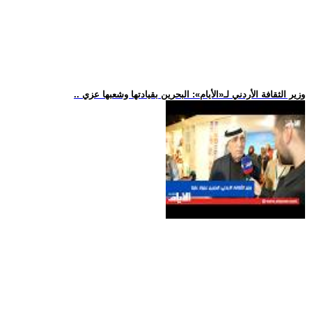
.. وزير الثقافة الأردني لـ«الأيام»: البحرين بقيادتها وشعبها عزي