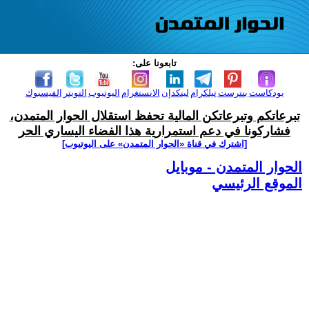
تابعونا على:
بودكاست
بنترست
تيلكرام
لينكدإن
الانستغرام
اليوتيوب
التويتر
الفيسبوك
تبرعاتكم وتبرعاتكن المالية تحفظ استقلال الحوار المتمدن،
فشاركونا في دعم استمرارية هذا الفضاء اليساري الحر
[اشترك في قناة ‫«الحوار المتمدن» على اليوتيوب]
الحوار المتمدن - موبايل
الموقع الرئيسي