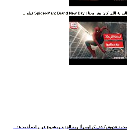
.. فيلم Spider-Man: Brand New Day | البداية اللي كان بيتر محتا
.. محمد عدوية يكشف كواليس ألبومه الجديد ومشروع عن والده أحمد عد