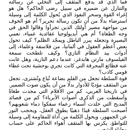
فما الذي قد يدفع المثقف إلى التخلي عن رسالته
والتنازل عن ضميره في سبيل رضى الحاكم؟ هل هو
إغراء القوة وسحر النفوذ الذي يُحول الكلمة إلى وسيلة
استرضاء بدلًا من أن تكون رسالة تحرير؟ أم هو الخوف
من مواجهة مصير أولئك الذين تجرأوا وقالوا الحق في
وجه الطغاة؟ أم هي أيديولوجيا عقائدية عمياء، تعمي
البصيرة وتجعله يبرر الباطل ويمجّد الظلم؟ كيف تحول
بعض أعظم العقول في ألمانيا، من فلاسفة وعلماء، إلى
أدوات بيد النظام النازي؟ وكيف تلطخت سمعة
الفيلسوف مارتن هايدغر، عندما دعم النازية، وهل غابت
عنه فظائع المحرقة التي كانت تجري بوحشية تحت غطاء
قومي كاذب؟
قوة السلطة تجعل من القلم بضاعة تُباع وتُشترى، تجعل
من المثقف مؤديًا للأدوار بدلًا من أن يكون صوت الضمير.
في تاريخنا العربي، كم من الأقلام التي مجدت طغاةً
وأسقطت من الذكرى أصوات الأبرياء؟ كم من قصائد
المديح التي خلدت أسماء زعماء سفكوا دماء شعوبهم؟
أصبحت السلطة قيدًا ذهبيًا يطوق العقل، ويحجب النور
عن الجمهور، ويحول الكلمة من أداة للمقاومة إلى وسيلة
للتواطؤ، يكرس بها المثقف أهواء الحاكم على حساب
معاناة الشعب.