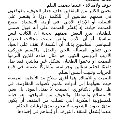
خوف ولامبالاة - عندما يصمت القلم
يختبئ الكثير من المثقفين خلف جدار الخوف، يتقوقعون
في صمتهم متناسين أن للكلمة دورًا لا يقتصر على
التسلية أو الإبداع الأدبي. في أزمنة الاستبداد، يصبح
الصمت خيانة، إذ يُفسَّر الصمت على أنه قبولٌ ضمني
للطغيان. يبرر البعض صمتهم بحجة أن الكاتب ليس
سياسيًا، أو أن الأدب والفن ليست مجالات للصراع
السياسي، متناسين بذلك أن الكلمة لا تقف على الحياد
حين تتعلق المسألة بالحق والعدل. ماكسيم غوركي،
الأديب الروسي الكبير، هو مثال صادم للذين التزموا
الصمت أو دعموا الطغيان بشكلٍ غير مباشر، فقد ظل
داعمًا لحكم ستالين وجرائمه، مشاركًا بصمته في قمع
الحريات وتثبيت أسس الظلم.
الصمت واللامبالاة هما أقوى سلاح بيد الأنظمة القمعية،
حيث تحولهما إلى أدوات تكميم لأصوات المقاومة. في
ظل نظام ديكتاتوري، الصمت لا يمثل القوة، بل يعني
الاستسلام والتواطؤ. والخوف من المواجهة هو خيانة
للمسؤولية الفكرية التي تتطلب من المثقف أن يكون
صدىً لصوت الشعوب، لا مجرد صدىً لرغبات الحكام.
عندما يُشعل المثقف الثورة... أو يُساهم في إخمادها