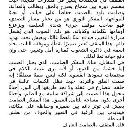
المثقف في مجتمعاتنا يسير في مسارات متباينة، حيث
ينقسم دوره بين شجاع يصرخ بالحق ويطالب بالعدالة،
وصامت يلوذ بالصمت حفاظًا على حياته، أو تجنبًا
للمواجهة. المفكر الثوري هو من يختار مسار التصدي،
فهو صاحب موقف جريء يتحدى السلطة ويزعزع
أوهامها بكلماته وكتاباته. هو ذلك الصوت الذي يُشعل
شرارة التغيير، فيدفع ثمنًا باهظًا غالبًا، ويعيش تحت تهديد
دائم. هذا المثقف يُعتبر ضميرًا يقظًا، وموقفه الثابت يخلّد
اسمه في ذاكرة الشعوب كمنارة أمل وتغيير، حتى وإن
دفع حياته ثمنًا لذلك.
في المقابل، هناك المفكر الصامت، الذي يختار الصمت
إما خشيةً من القمع، أو لأنه يرى عبثية الكلام في
مجتمعات تسودها القسوة. لكنه ليس صمتًا مطلقًا؛ إنه
صمت القلق والتردد، حيث تظل الكلمات عالقةً في
حلقه، تتصارع في عقله ولا تجد طريقها إلى النور. أحيانًا
يتحول هذا الصمت إلى شراكة سلبية مع الظلم، وأحيانًا
أخرى يكون مساحة للتأمل العميق. هذا المفكر الصامت
يعيش في توتر دائم بين ضميره وحفاظه على مكانته،
فيتذبذب بين الرغبة في التعبير والخوف من بطش
السلطة.
قلق المثقف والصامت العارف