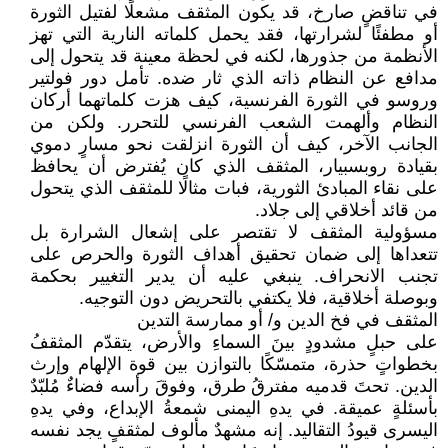
في تناقضٍ صارخ، قد يكون المثقف مشعلًا لفتيل الثورة
أو مطفئًا لشرارتها، فقد يحمل كلماته النارية التي تهز
الأنظمة من جذورها، لكنه في لحظة معينة قد يتحول إلى
مدافع عن النظام ذاته الذي ثار ضده. تأمل دور فولتير
وروسو في الثورة الفرنسية، كيف هزت كلماتهما أركان
النظام وألهمت الشعب الفرنسي للتحرر. ولكن من
الجانب الآخر، كيف أن الثورة انزلقت نحو مسارٍ دموي
بقيادة روبسبيار، المثقف الذي كان يُفترض أن يحافظ
على نقاء المبادئ الثورية، فبات مثالًا للمثقف الذي يتحول
من قائد أخلاقي إلى جلاد.
مسؤولية المثقف لا تقتصر على إشعال الشرارة بل
تتعداها إلى ضمان تحقيق أهداف الثورة والحرص على
تجنب الانحراف. ينبغي عليه أن يدير التغيير بحكمة
وبوصلة أخلاقية، فلا يكتفي بالتحريض دون التوجيه.
المثقف في فخ الدين و/ أو ممارسة التدين
على حبلٍ مشدودٍ بينَ السماءِ والأرض، يتقدّم المثقفُ
بخطواتٍ حذرة، متمسّكًا بالتوازن بين قوة الإلهام وإرث
الدين. تحتَ قدميه مفترقُ طرق، وفوقَ رأسه فضاءٌ مُلبّدٌ
بأسئلةٍ عميقة. في يدهِ اليمنى شمعةُ الإبداع، وفي يدهِ
اليسرى قيودُ التقاليد. إنه مشهدٌ مألوف لمثقفٍ يجد نفسه