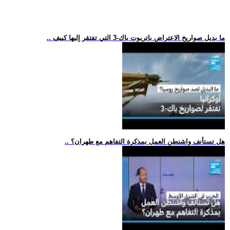
.. ما بديل صواريخ الاعتراض باتريوت باك-3 التي تفتقر إليها كييف
.. هل تستأنف واشنطن العمل بمذكرة التفاهم مع طهران؟