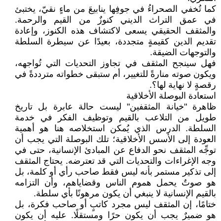
كما تُخفي الصحراءُ في جوفِها ينابيعَ من ماءٍ نقيّ، يختبئ
في عمق التراث الديني كنوزٌ من القيم والرحمة.
والمثقف الحقيقي يسعى لاكتشاف هذه الكنوز، وإعادة
تقديم الدين كقيمةٍ متجددة، بعيدًا عن سيطرة السلطة
والتوجهات الضيقة.
فهل سينجح المثقف في تجاوز التحديات التي تُواجهه،
ويكون صوته منارةً للتغيير، أم ستبقى خطواته مترددةً في
رقصةٍ لا نهاية لها؟.
استعادة البوصلة الأخلاقية
ظاهرة "خيانة المثقفين" ليست حالة عابرة بل تاريخ
طويل من التلاعب بالقيم وتوظيف الفكر في خدمة
السلطة. الدرس الذي يُمكن استخلاصه هنا هو أهمية
العودة إلى الأسس الأخلاقية؛ تلك البوصلة التي يجب أن
توجِّه المثقف نحو الدفاع عن المبادئ الإنسانية، حتى في
وجه الإغراءات والتحديات التي قد تعترضه. يحتاج المثقف
إلى تذكير مستمر بأنه ليس فقط صاحب رأي أو كلمة، بل
هو صوتٌ يحمل هموم الناس وقضاياهم، وأن التزامه
بالقيم الإنسانية لا ينبغي أن يكون مرهونًا بأي سلطة.
ختامًا، إن المثقف ليس مجرد كاتبٍ أو صاحب فكرة، بل
هو ضميرٌ يجب أن يكون حرًا ومستقلًا. عليه أن يكون