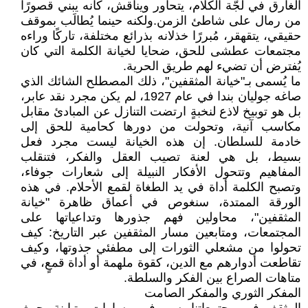
الغارق في لجّة الكلام، يتحاور ويناقش، كأنه يبني قصورًا
من رمال على شاطئ الزمن.ولكنه حينما يُطالَب بموقف
حقيقي، يتقهقر، مُبررًا خذلانه بذرائع مختلفة، تاركًا وراءه
مجتمعات عطشى للحق، ضحايا لخيانة الكلمة التي كان
يُفترض أن تضيء لهم طريق الحرية.
ما يُسمى بـ"خيانة المثقفين"، ذلك المصطلح الشائك الذي
صاغه جوليان بندا في عام 1927، لم يكن مجرد نقد عابر،
بل هو توبيخ لاذع لنخبةٍ ارتضت التنازل عن المبادئ مقابل
مكاسب آنية، وتحولت من دورها كحامية للحق إلى
خادمة للسلطان. إن هذه الخيانة ليست مجرد فعل
بسيط، بل هي لعنة تصيب العقل والفكر، فتنقلب
المفاهيم وتتحول الأفكار النبيلة إلى شعارات جوفاء،
وتصبح الكلمة أداة في يد الطغاة لقمع الأحلام. في هذه
الورقة الممتدة، سنغوص في أعماق ظاهرة "خيانة
المثقفين"، محاولين فهم جذورها وتداعياتها على
المجتمعات، ومتابعين مسار المثقفين عبر التاريخ: كيف
تحولوا من مشعلي الثورات إلى مطفئي جذوتها، وكيف
تقاطعت أدوارهم مع الدين، كقوة ملهمة أو أداة قمعٍ، في
متاهات الصراع بين الفكر والسلطة.
المفكر الثوري والمفكر الصامت