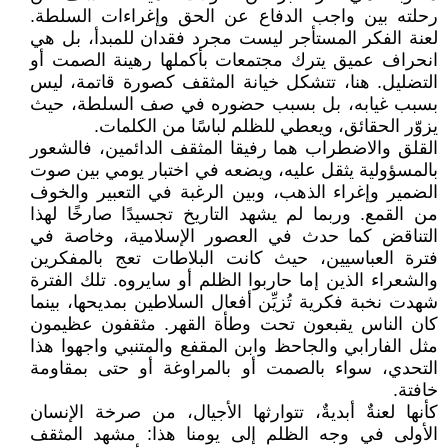
رحلته بين واجب الدفاع عن الحق وإغراءات السلطة.
لعنة الفكر المستأجر ليست مجرد فقدان للمبدأ، بل هي
انحراف عميق يترك مجتمعات بأكملها رهينة الصمت أو
التضليل. هنا، تتشكل خيانة المثقف كصورة قاتمة، ليس
بسبب غيابه، بل بسبب حضوره في صف السلطة، حيث
يزوّر الحقائق، ويعطي للظلم لباسًا من الكلمات.
القلق والاضطراب هما رفيقا المثقف الدائمين، فالشعور
بالمسؤولية يثقل عليه، ويضعه في اختبار يومي بين صوت
الضمير وإغراء الذهب، وبين الرغبة في التعبير والخوف
من القمع. وربما لم يشهد التاريخ تجسيدًا صارخًا لهذا
التناقض كما حدث في العصور الإسلامية، وخاصة في
فترة العباسيين، حيث كانت البلاطات تعج بالمفكرين
والشعراء الذين إما حاربوا الظلم أو سايروه. تلك الفترة
شهدت نخبة فكرية تُزيِّن أفعال السلاطين بمديحها، بينما
كان الناس يقبعون تحت وطأة القهر. مثقفون عظيمون
مثل الفارابي والجاحظ وابن المقفع والمتنبي واجهوا هذا
التحدي، سواء بالصمت أو بالمراوغة أو حتى بمقاومة
خافتة.
كأنها لعنةٌ أبديةٌ، تتوارثها الأجيال، من صرخة الإنسان
الأولى في وجه الظلم إلى يومنا هذا: مشهد المثقف