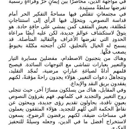
في مواجهة الدين، محاصرًا بين إيمانٍ حرّ وقراءةٍ رسمية
تفرضها سلطةٌ مستبدة.
في مجتمعاتٍ تتقلّص فيها مساحةُ التفكير الحر أمام
قداسة النصوص، ويتحوّل فيها الرأي إلى استنتاجاتٍ
مُطلقة، يعيش المثقف كمن يمشي على حافةٍ حادة. هو
يتوقُ لاستكشاف عوالمَ جديدة، لكن عليه أيضًا مراعاة
الحدودِ التي تفرضها الأعراف والتقاليد المتأصلة. قد
يسمح له الخيال بالتحليق، لكن أجنحته مكبّلة بخيوطٍ
يصعب فكّها.
وهناك من يتجنبونَ الاصطدام، مفضلينَ مسايرة التيار
والتعبير بعبارات تتماشى مع التوجهات السائدة. فيصبح
قلمهم أداةً لصياغةِ عباراتٍ مرضية، تُمجّد التقليد،
وتتجاهلُ دعوات التغيير. هؤلاء يجدون راحةً مؤقتةً، لكنهم
يفقدون بريق النقد والإبداع.
وفي المقابل، هناك من يسلكون مسارًا آخر، حيث تتجلى
روح التغيير والتجديد في كلماتهم. فهم يقرؤونَ النصوص
بعيونٍ ناقدة، يحاولون تقديم رؤى جديدة، ويبحثون عن
نقاطِ الحكمة التي تُلهم للتجديد. هؤلاء المثقفون يعملون
في مساحات ضيقة، لكنهم يرفضون الرضوخ، يسعون
لاستخراج أفضل ما في الدين، وجعله وسيلةً للتحفيز
الفكري.