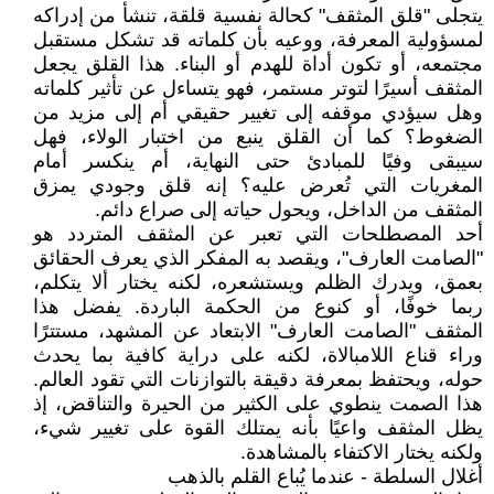
يتجلى "قلق المثقف" كحالة نفسية قلقة، تنشأ من إدراكه
لمسؤولية المعرفة، ووعيه بأن كلماته قد تشكل مستقبل
مجتمعه، أو تكون أداة للهدم أو البناء. هذا القلق يجعل
المثقف أسيرًا لتوتر مستمر، فهو يتساءل عن تأثير كلماته
وهل سيؤدي موقفه إلى تغيير حقيقي أم إلى مزيد من
الضغوط؟ كما أن القلق ينبع من اختبار الولاء، فهل
سيبقى وفيًا للمبادئ حتى النهاية، أم ينكسر أمام
المغريات التي تُعرض عليه؟ إنه قلق وجودي يمزق
المثقف من الداخل، ويحول حياته إلى صراع دائم.
أحد المصطلحات التي تعبر عن المثقف المتردد هو
"الصامت العارف"، ويقصد به المفكر الذي يعرف الحقائق
بعمق، ويدرك الظلم ويستشعره، لكنه يختار ألا يتكلم،
ربما خوفًا، أو كنوع من الحكمة الباردة. يفضل هذا
المثقف "الصامت العارف" الابتعاد عن المشهد، مستترًا
وراء قناع اللامبالاة، لكنه على دراية كافية بما يحدث
حوله، ويحتفظ بمعرفة دقيقة بالتوازنات التي تقود العالم.
هذا الصمت ينطوي على الكثير من الحيرة والتناقض، إذ
يظل المثقف واعيًا بأنه يمتلك القوة على تغيير شيء،
ولكنه يختار الاكتفاء بالمشاهدة.
أغلال السلطة - عندما يُباع القلم بالذهب