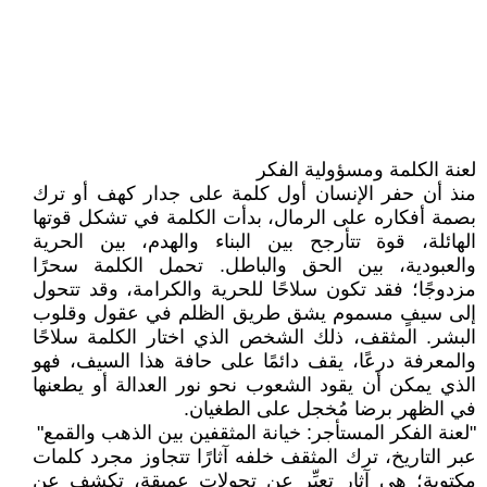
لعنة الكلمة ومسؤولية الفكر
منذ أن حفر الإنسان أول كلمة على جدار كهف أو ترك
بصمة أفكاره على الرمال، بدأت الكلمة في تشكل قوتها
الهائلة، قوة تتأرجح بين البناء والهدم، بين الحرية
والعبودية، بين الحق والباطل. تحمل الكلمة سحرًا
مزدوجًا؛ فقد تكون سلاحًا للحرية والكرامة، وقد تتحول
إلى سيفٍ مسموم يشق طريق الظلم في عقول وقلوب
البشر. المثقف، ذلك الشخص الذي اختار الكلمة سلاحًا
والمعرفة درعًا، يقف دائمًا على حافة هذا السيف، فهو
الذي يمكن أن يقود الشعوب نحو نور العدالة أو يطعنها
في الظهر برضا مُخجل على الطغيان.
"لعنة الفكر المستأجر: خيانة المثقفين بين الذهب والقمع"
عبر التاريخ، ترك المثقف خلفه آثارًا تتجاوز مجرد كلمات
مكتوبة؛ هي آثار تعبِّر عن تحولات عميقة، تكشف عن