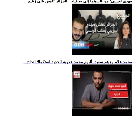
.. مهدي لعريبي: من السينما إلى -مافيا-... الجزائر تقبض على زعيم
.. محمد علام وهيثم سعيد: ألبوم محمد عدوية الجديد استكمالا لنجاح