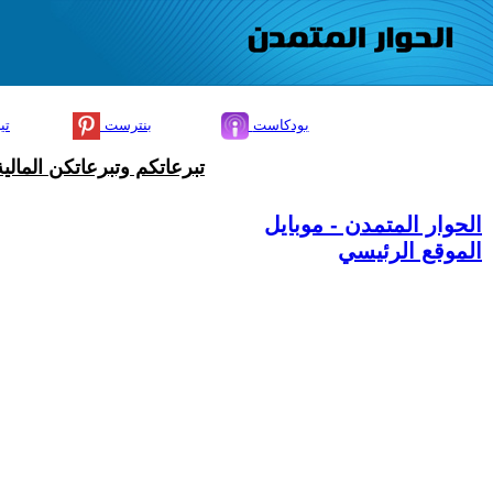
بودكاست
بنترست
تي
تبرعاتكم وتبرعاتكن المال
الحوار المتمدن - موبايل
الموقع الرئيسي