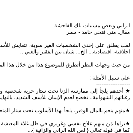
الزاني وبعض مسببات تلك الفاحشة
مقال. منى فتحي حامد - مصر
لقب يطلق على إحدى الشخصيات الغير سوية، تتعايش للأسف
اخلاقية، اقتصادية... الخ... شتان بين الفقير والغني ..
من حيث وجهات النظر أتطرق للموضوع هذا من خلال هذا المقال، 
على سبيل الأمثلة :
-------------------
★ أحدهم يلجأ إلى ممارسة الزنا تحت ستار حرية شخصية ولن ي
رغباتهم الشهوانية.. تخضع لعدم الإيمان للأسف الشديد، بالنها
★منهم ينعم بالمال الوفير، يلجأ لهذا الأسلوب تحت ستار المت
★يراها مَن منهم علاج نفسي وغريزي في ظل غلاء المعيشة وارت
كما في قوله تعالى { لعن الله الزاني والزانية }...