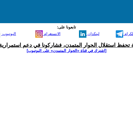
تابعونا على:
لكرام
لينكدإن
الانستغرام
اليوتيوب
ية تحفظ استقلال الحوار المتمدن، فشاركونا في دعم استمرارية 
[اشترك في قناة ‫«الحوار المتمدن» على اليوتيوب]