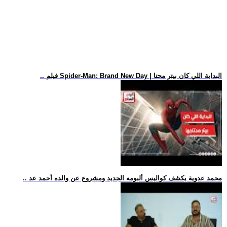
.. فيلم Spider-Man: Brand New Day | البداية اللي كان بيتر محتا
.. محمد عدوية يكشف كواليس ألبومه الجديد ومشروع عن والده أحمد عد