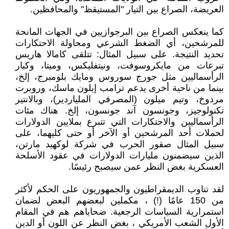
العريضة، الصراع بين التيار "المستيقظ" والمحافظين.
كما ينعكس الصراع بين البرجوازيين في الجهات المانحة
للمرشحين، أي الضغط الشرعي ومحاولة الاحتكارات
تحديد النتيجة. على سبيل المثال: تتلقى كامالا هاريس
تبرعات من مايكروسوفت، ونيتفليكس، وميتا، وكبار
الرأسماليين مثل جورج سوروس ومايك بلومبرج، إلخ،
بينما من ناحية أخرى يدعم ترامب إيلون ماسك، وروبرت
مردوخ، وتيم ميلون (المصرفي الملياردير)، وبالانتير
تكنولوجيز، وجونسون آند جونسون، إلخ. هناك مئات
الرأسماليين والاحتكارات التي تتبرع بملايين الدولارات
لحملات أحد المرشحين أو الآخر أو حتى كليهما، على
سبيل المثال صقور الحرب في شركة لوكهيد مارتن،
الذين سيضمنون مليارات الدولارات في عقود الأسلحة
العسكرية بغض النظر عمن سيصبح رئيسًا.
لقد تناوب الديمقراطيون والجمهوريون على الحكم لأكثر
من 150 عامًا (!) ، مكملين لبعضهم البعض لضمان
استمرارية السياسات الرجعية. ضحاياهم هم في المقام
الأول الشعب الأمريكي ، بغض النظر عن اللون أو الدين