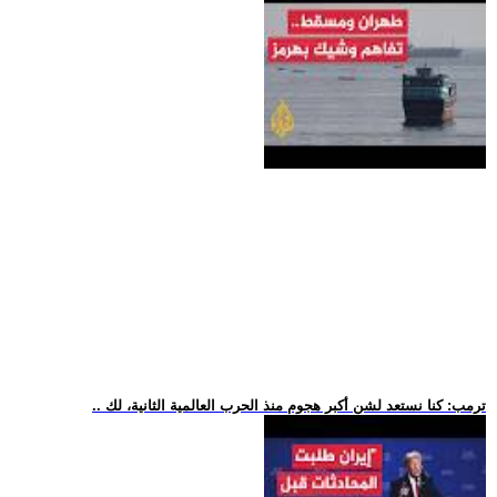
.. ترمب: كنا نستعد لشن أكبر هجوم منذ الحرب العالمية الثانية، لك