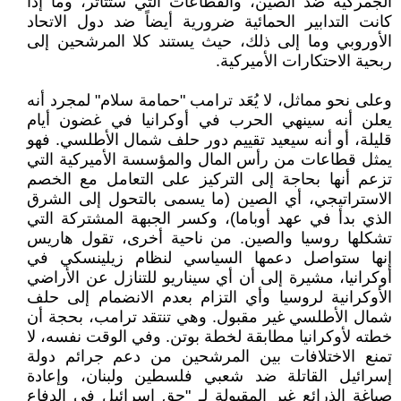
الجمركية ضد الصين، والقطاعات التي ستتأثر، وما إذا
كانت التدابير الحمائية ضرورية أيضاً ضد دول الاتحاد
الأوروبي وما إلى ذلك، حيث يستند كلا المرشحين إلى
ربحية الاحتكارات الأميركية.
وعلى نحو مماثل، لا يُعَد ترامب "حمامة سلام" لمجرد أنه
يعلن أنه سينهي الحرب في أوكرانيا في غضون أيام
قليلة، أو أنه سيعيد تقييم دور حلف شمال الأطلسي. فهو
يمثل قطاعات من رأس المال والمؤسسة الأميركية التي
تزعم أنها بحاجة إلى التركيز على التعامل مع الخصم
الاستراتيجي، أي الصين (ما يسمى بالتحول إلى الشرق
الذي بدأ في عهد أوباما)، وكسر الجبهة المشتركة التي
تشكلها روسيا والصين. من ناحية أخرى، تقول هاريس
إنها ستواصل دعمها السياسي لنظام زيلينسكي في
أوكرانيا، مشيرة إلى أن أي سيناريو للتنازل عن الأراضي
الأوكرانية لروسيا وأي التزام بعدم الانضمام إلى حلف
شمال الأطلسي غير مقبول. وهي تنتقد ترامب، بحجة أن
خطته لأوكرانيا مطابقة لخطة بوتن. وفي الوقت نفسه، لا
تمنع الاختلافات بين المرشحين من دعم جرائم دولة
إسرائيل القاتلة ضد شعبي فلسطين ولبنان، وإعادة
صياغة الذرائع غير المقبولة لـ "حق إسرائيل في الدفاع