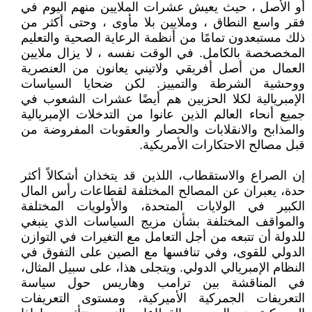
أو الأصل ، حيث يعيش عشرات الملايين منهم اليوم في
فقر واسع النطاق ، وملايين بلا مأوى ، وحتى أكثر من
ذلك مستبعدون تمامًا من أنظمة الرعاية الصحية والتعليم
المخصخصة بالكامل. في الوقت نفسه ، لا يزال ملايين
العمال من أصل أفريقي ولاتيني يعانون من العنصرية
ووحشية الشرطة والتمييز. لكن ضحايا السياسات
الإمبريالية لكلا الحزبين هم أيضًا عشرات الشعوب في
جميع أنحاء العالم الذين عانوا من التدخلات الإمبريالية
والمذابح والانقلابات والحصار والعقوبات المفروضة من
قبل مصالح الاحتكارات الأمريكية.
إن الصراع والاستقطاب، اللذين قد يتخذان أشكالاً أكثر
حدة، يعبران عن المصالح المختلفة لقطاعات رأس المال
الكبير في الولايات المتحدة، والأولويات المختلفة
والمواقف المختلفة بشأن مزيج السياسات الذي ينبغي
للدولة أن تتبعه من أجل التعامل مع التغيرات في التوازن
الدولي للقوى، وفي تنافسها مع الصين على التفوق في
النظام الإمبريالي الدولي. ويتجلى هذا، على سبيل المثال،
في المناقشة بين ترامب وهاريس حول سياسة
التعريفات الجمركية الأميركية، ومستوى التعريفات