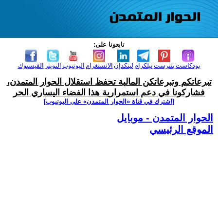
تابعونا على:
بودكاست
بنترست
تيلكرام
لينكدإن
الانستغرام
اليوتيوب
التويتر
الفيسبوك
تبرعاتكم وتبرعاتكن المالية تحفظ استقلال الحوار المتمدن،
فشاركونا في دعم استمرارية هذا الفضاء اليساري الحر
[اشترك في قناة ‫«الحوار المتمدن» على اليوتيوب]
الحوار المتمدن - موبايل
الموقع الرئيسي