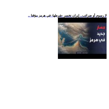
.. لا رسوم أو ضرائب.. إيران تخسر -شرطها- في هرمز مؤقتا