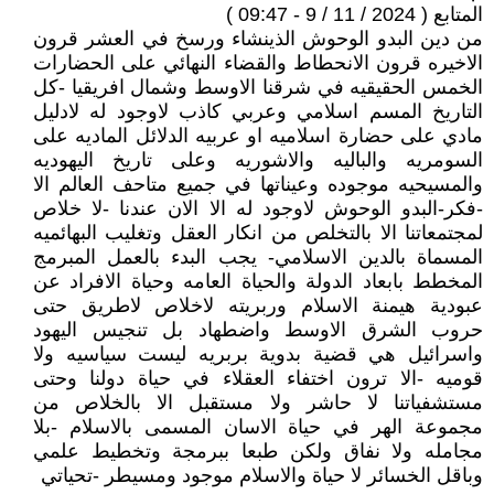
المتابع ( 2024 / 11 / 9 - 09:47 )
من دين البدو الوحوش الذينشاء ورسخ في العشر قرون
الاخيره قرون الانحطاط والقضاء النهائي على الحضارات
الخمس الحقيقيه في شرقنا الاوسط وشمال افريقيا -كل
التاريخ المسم اسلامي وعربي كاذب لاوجود له لادليل
مادي على حضارة اسلاميه او عربيه الدلائل الماديه على
السومريه والباليه والاشوريه وعلى تاريخ اليهوديه
والمسيحيه موجوده وعيناتها في جميع متاحف العالم الا
-فكر-البدو الوحوش لاوجود له الا الان عندنا -لا خلاص
لمجتمعاتنا الا بالتخلص من انكار العقل وتغليب البهائميه
المسماة بالدين الاسلامي- يجب البدء بالعمل المبرمج
المخطط بابعاد الدولة والحياة العامه وحياة الافراد عن
عبودية هيمنة الاسلام وربريته لاخلاص لاطريق حتى
حروب الشرق الاوسط واضطهاد بل تنجيس اليهود
واسرائيل هي قضية بدوية بربريه ليست سياسيه ولا
قوميه -الا ترون اختفاء العقلاء في حياة دولنا وحتى
مستشفياتنا لا حاشر ولا مستقبل الا بالخلاص من
مجموعة الهر في حياة الاسان المسمى بالاسلام -بلا
مجامله ولا نفاق ولكن طبعا ببرمجة وتخطيط علمي
وباقل الخسائر لا حياة والاسلام موجود ومسيطر -تحياتي