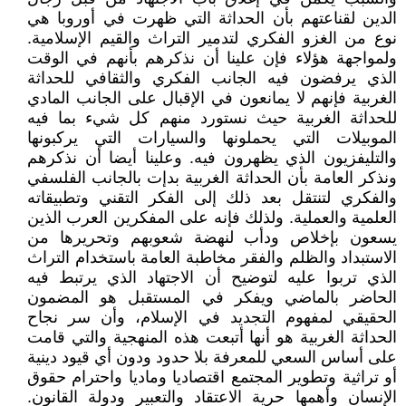
الدين لقناعتهم بأن الحداثة التي ظهرت في أوروبا هي
نوع من الغزو الفكري لتدمير التراث والقيم الإسلامية.
ولمواجهة هؤلاء فإن علينا أن نذكرهم بأنهم في الوقت
الذي يرفضون فيه الجانب الفكري والثقافي للحداثة
الغربية فإنهم لا يمانعون في الإقبال على الجانب المادي
للحداثة الغربية حيث نستورد منهم كل شيء بما فيه
الموبيلات التي يحملونها والسيارات التي يركبونها
والتليفزيون الذي يظهرون فيه. وعلينا أيضا أن نذكرهم
ونذكر العامة بأن الحداثة الغربية بدإت بالجانب الفلسفي
والفكري لتنتقل بعد ذلك إلى الفكر التقني وتطبيقاته
العلمية والعملية. ولذلك فإنه على المفكرين العرب الذين
يسعون بإخلاص ودأب لنهضة شعوبهم وتحريرها من
الاستبداد والظلم والفقر مخاطبة العامة باستخدام التراث
الذي تربوا عليه لتوضيح أن الاجتهاد الذي يرتبط فيه
الحاضر بالماضي ويفكر في المستقبل هو المضمون
الحقيقي لمفهوم التجديد في الإسلام، وأن سر نجاح
الحداثة الغربية هو أنها أتبعت هذه المنهجية والتي قامت
على أساس السعي للمعرفة بلا حدود ودون أي قيود دينية
أو تراثية وتطوير المجتمع اقتصاديا وماديا واحترام حقوق
الإنسان وأهمها حرية الاعتقاد والتعبير ودولة القانون.