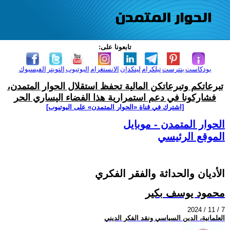
تابعونا على:
بودكاست
بنترست
تيلكرام
لينكدإن
الانستغرام
اليوتيوب
التويتر
الفيسبوك
تبرعاتكم وتبرعاتكن المالية تحفظ استقلال الحوار المتمدن،
فشاركونا في دعم استمرارية هذا الفضاء اليساري الحر
[اشترك في قناة ‫«الحوار المتمدن» على اليوتيوب]
الحوار المتمدن - موبايل
الموقع الرئيسي
الأديان والحداثة والفقر الفكري
محمود يوسف بكير
2024 / 11 / 7
العلمانية، الدين السياسي ونقد الفكر الديني