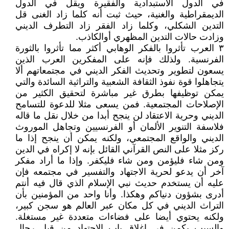
في الدول الاستبدادية والفقيرة ويقل في الدول
الديمقراطية والغنية، حيث ثبت أنه كلما زاد الغنى قل
التدين الشكلي، وكلما زاد الفقر زاد التطرف الديني
وزادت حالات التدين المظهري أوالكاذب.
٣ العرب تأثروا بالفكر الوهابي أكثر مما تأثروا بالثورة
الفرنسية. ولذلك فإنه على المفكرين العرب الذين
يسعون لتطوير وتحديث الفكر الديني في مجتمعاتهم ألا
يتجاهلوا قوة نفوذ الثقافة الشعبية والتراثية السائدة والتي
يمكن توظيفها بطرق غير مباشرة لتحقيق الكثير من
الإصلاحات المجتمعية. فمن يسعى مثلا للدعوة للتسامح
الديني وحرية الاعتقاد لن ينجح أبدا من خلال نقل ما قاله
فلاسفة التنوير الألمان أو الفرنسيين وتجاهل الموروث
الديني والواقع المجتمعي، ولكنه يمكن أن ينجح إذا ما
ركز مثلا على النص القرآني القائل بإنه لا إكراه في الدين
ومن شاء فليؤمن ومن شاء فليكفر. وإذا ما أراد مفكر
آخر أن يدعو لحرية الاجتهاد والتفسير في مجتمعه فإن
عليه أن يستخدم حديث نبي الإسلام الذي قال فيه أنتم
أدرى بشؤون دنياكم وهكذا. وأنا واحد من المؤمنين بأن
التراث الديني في كل مكان عبر العالم هو سجن كبير،
ولكنه يحتوي أيضا على فضاءات متعددة غير مستغلة.
والسبب يكمن في إغلاق باب الاجتهاد من قبل رجال