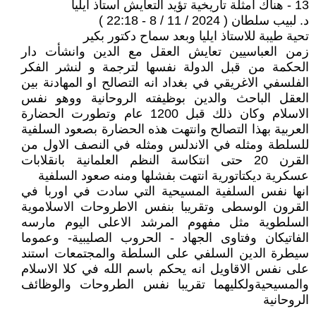
13 - ‏هناك امثلة تاريخية تؤيد التعايش استاذ ايليا
د. لبيب سلطان ( 2024 / 11 / 8 - 22:18 )
تحية طيبة للاستاذ ايليا وبعد سماح دكتور بكير
زمن العباسيين تعايش العقل مع الدين وانشأت دار
الحكمة من قبل الدولة نفسها لترجمة و لنشر الفكر
الفلسفي الاغريقي في بغداد انه التصالح او المهادنة بين
العقل الباحث والدين بوظيفته الروحانية ووهو نفس
الاسلام وكان ذلك قبل 1200 عام وتطورت الحضارة
العربية بهذا التصالح وانتهت هذه الحضارة بصعود السلفية
للسلطة ومثله في الاندلس ومثله في النصف الاول من
القرن 20 حتى انتكاسة النظم العلمانية بانقلابات
عسكرية ديكتاتورية انتهت بفشلها ومنه صعود السلفية
انها نفس السلفية المسيحية التي سادت في اوربا في
القرون الوسطى وتقريبا بنفس الاطروحات الاسلاموية
السلطوية مثل مفهوم المرشد الاعلى اليوم مارسه
الفاتيكان وفتاوى الجهاد - الحروب الصليبية- وعموما
سيطرة الدين السلفي على السلطة والمجتمعات استند
على نفس الاقاويل انه يحكم باسم الله في كلا الاسلام
والمسيحيةولكليهما تقريبا نفس الطروحات والوظائف
الروحانية