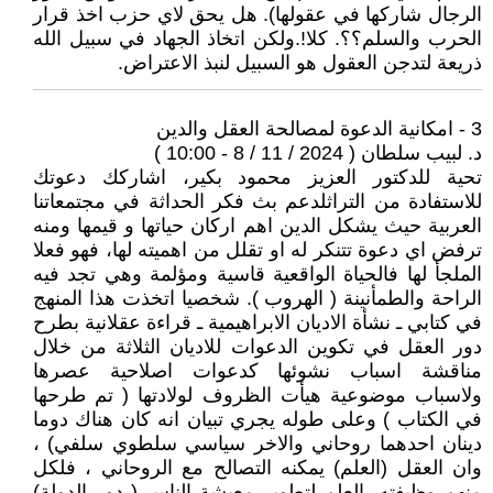
الرجال شاركها في عقولها). هل يحق لاي حزب اخذ قرار
الحرب والسلم؟؟. كلا!.ولكن اتخاذ الجهاد في سبيل الله
ذريعة لتدجن العقول هو السبيل لنبذ الاعتراض.
3 - امكانية الدعوة لمصالحة العقل والدين
د. لبيب سلطان ( 2024 / 11 / 8 - 10:00 )
تحية للدكتور العزيز محمود بكير، اشاركك دعوتك
للاستفادة من التراثلدعم بث فكر الحداثة في مجتمعاتنا
العربية حيث يشكل الدين اهم اركان حياتها و قيمها ومنه
ترفض اي دعوة تتنكر له او تقلل من اهميته لها، فهو فعلا
الملجأ لها فالحياة الواقعية قاسية ومؤلمة وهي تجد فيه
الراحة والطمأنينة ( الهروب ). شخصيا اتخذت هذا المنهج
في كتابي ـ نشأة الاديان الابراهيمية ـ قراءة عقلانية بطرح
دور العقل في تكوين الدعوات للاديان الثلاثة من خلال
مناقشة اسباب نشوئها كدعوات اصلاحية عصرها
ولاسباب موضوعية هيأت الظروف لولادتها ( تم طرحها
في الكتاب ) وعلى طوله يجري تبيان انه كان هناك دوما
دينان احدهما روحاني والاخر سياسي سلطوي سلفي) ،
وان العقل (العلم) يمكنه التصالح مع الروحاني ، فلكل
منهم وظيفته، العلم لتطوير معيشة الناس ( دور الدولة)