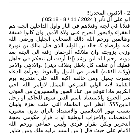
2 - الافيون المخدر!!!
ابو علي آل ثآئر ( 2024 / 11 / 8 - 05:18 )
قتلانا في لجنة وقتلاهم في النار واول الداخلين الجنة هم
الفقراء ولايجوز الخرج على ولاة الامور وان كانوا فسقة
وظالمين ورحم الله ذالك الصحابي الجليل ورضي الله
عنه وارضاه كـ خالد بن الوليد الذي قتل مالك بن نويرة
وزنى بزوجته وان ملائكة الرحمان زفته الى الجنة بعد
موته. رحم الله ابن رشد (إذا أردت أن تتحكم في جاهل
فعليك أن تغلف كل باطل بغلاف ديني) .والادهى والامر
(ولاية الفقيه) الخبير في التبول والتغوط وقرآءة الدعاء
بصوت جميل ومن خالفه اكبه الله على منخريه يوم
القيامة لانه الولي الشرعي الممثل لاوامر الله. اخي
الكريم ماذا تتوقع من عباد القبور والمسيرون من الموتى
غير الخنوع والاستعباد باسم الدين سوى للحاكم او رجل
الدين؟؟؟. انظر الى الماساة التي حلت بغزة ولبنان
بسبب تهور الاسلاميين والاستبداد بالراي بدون مشورة
المنظمات والاحزاب الوطنية او بـ قرار حكومي بحجة
التحرير ولكن بقرار فردي وليس جماعي ورحم الله
الامام علي حيث قال ( من استبد برليه هلك ومن شاور