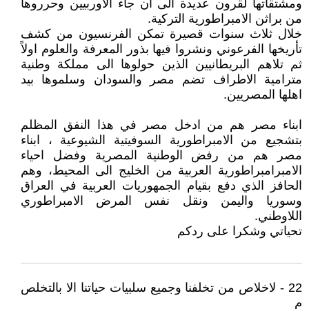
ومشتقاتها لقرون عديدة الى ان جاء الاوربيين وحرروها
من براثن الامبراطورية التركية.
خلال ثلاث سنوات قصيرة تمكن الفرنسيون من كشف
تأريخها الفرعوني ونشروا فيها بذور المعرفة والعلوم اولاً
ثم تلاهم البريطانيين الذين حولوها الى مملكة وطنية
مترامية الاطراف تضم مصر والسودان وسلموها بيد
اهلها المصريين.
ابناء مصر هم من ادخل مصر في هذا النفق المظلم
بتشجيع من الامبراطورية السوفيتية الشيوعية ، ابناء
مصر هم من رفض الوطنية المصرية وفضل احياء
الامبرامبراطورية العربية من الخليج الى المحيط، وهم
الحافز الذي دفع بقيام الجمهوريات العربية في العراق
وسوريا واليمن ونقل نفس المرض الامبراطوري
اللاوطني.
تحياتي وشكرا على ردكم
22 - لاخلاص من تخلفنا وجميع سلبيات حياتنا الا بالتخلص
م