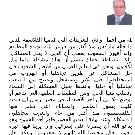
1- من أجمل وأدق التعريفات التي قدمها الفلاسفة للدين
ما قاله ماركس منذ أكثر من قرنين بإنه تنهيدة المظلوم
وإنه أفيون الشعوب بمعنى أن الدين لا يحل المشاكل،
ولكنه ببساطة يجعلك تنسى أن هناك مشكلة تماما مثل
الأفيون. ونحن في العالم العربي من أشطر الشعوب في
حل المشاكل عن طريق تجاهلها أو الهروب من
استحقاقاتها حتى تكبر وتستفحل ويصبح من الصعب
تجاهلها أو حلها، وعندها نحيل المشكلة إلى السماء
ونطلب منها الحل. ومن التطبيقات العلمية التي تدعم أو
توضح فكرتي أن أحد الأصدقاء في مصر أرسل لي فيديو
كليب يصور المآسي والمعاناة التي يعاني منها
الفلسطينيون منذ أكثر من عام والعرب يتجاهلون
المشكلة. وعند نهاية الفيديو القصير ظهر أحد الشيوخ وهو
يدعو الله أن ينصرنا على إسرائيل وأن يرينا فيها عبره
وقوته وقال مخاطبا الله "إنهم لا يعجزونك" وهكذا حل