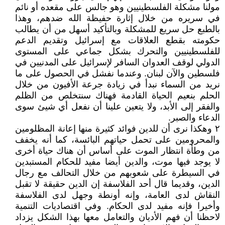
مولنا مشكلة الفلسطينيين وهو جالس على مقعده أو نائم
في سريره من خلال إثارة حفيظة الله ضدهم، وهذا
بالطبع حل سريع للمشكلة وبالتأكيد أسهل من أن يطالب
حكومته بقطع العلاقات مع إسرائيل وتقديم الدعم
للفلسطينيين والتحرك بشكل جماعي على المستوى
الدولي لوقف العدوان السافر لإسرائيل على المدنيين في
فلسطين والآن لبنان. وعندما نفشل في الحصول على ما
نريد من السماء نبدأ في زيادة جرعة الأفيون من خلال
الحلم بنعيم الحياة القادمة فهناك سنتخلص من الظلم
والفقر إلى الأبد، ولا يتعين علينا أن نفعل أي شيئ سوى
الدعاء والصبر.
٢ وهكذا نرى أن للدين فوائد كثيرة منها إعانة المظلومين
والمحرومين على تحمل حياتهم البائسة، كما أنه يخفف
من وطأة انتظار الموت على أساس أن هناك حياة أخرى
لا يوجد فيها موت، والدين أيضا مفيد للحكام المستبدين
في السيطرة على شعوبهم من خلال التحالف مع رجال
الدين، وقديما قال أحد الفلاسفة إن الدين حقيقة لا تقبل
النقاش لدى العامة، وإنه أونطة وجهل لدى الفلاسفة
وأخيرا فإنه مفيد لدى الحكام. وفي اقتصاديات التنمية
لاحظنا أن فهم الأديان والتعامل معها بهذا الشكل يزداد