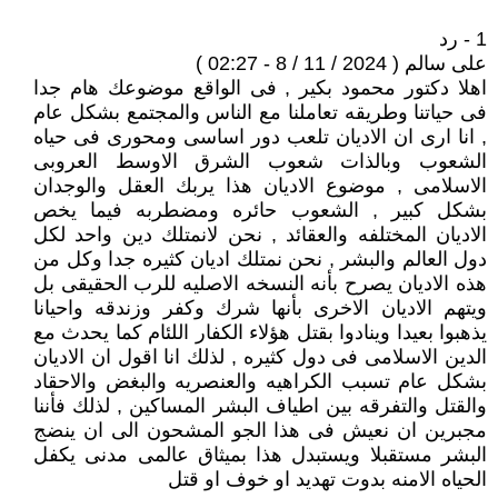
1 - رد
على سالم ( 2024 / 11 / 8 - 02:27 )
اهلا دكتور محمود بكير , فى الواقع موضوعك هام جدا
فى حياتنا وطريقه تعاملنا مع الناس والمجتمع بشكل عام
, انا ارى ان الاديان تلعب دور اساسى ومحورى فى حياه
الشعوب وبالذات شعوب الشرق الاوسط العروبى
الاسلامى , موضوع الاديان هذا يربك العقل والوجدان
بشكل كبير , الشعوب حائره ومضطربه فيما يخص
الاديان المختلفه والعقائد , نحن لانمتلك دين واحد لكل
دول العالم والبشر , نحن نمتلك اديان كثيره جدا وكل من
هذه الاديان يصرح بأنه النسخه الاصليه للرب الحقيقى بل
ويتهم الاديان الاخرى بأنها شرك وكفر وزندقه واحيانا
يذهبوا بعيدا وينادوا بقتل هؤلاء الكفار اللئام كما يحدث مع
الدين الاسلامى فى دول كثيره , لذلك انا اقول ان الاديان
بشكل عام تسبب الكراهيه والعنصريه والبغض والاحقاد
والقتل والتفرقه بين اطياف البشر المساكين , لذلك فأننا
مجبرين ان نعيش فى هذا الجو المشحون الى ان ينضج
البشر مستقبلا ويستبدل هذا بميثاق عالمى مدنى يكفل
الحياه الامنه بدوت تهديد او خوف او قتل