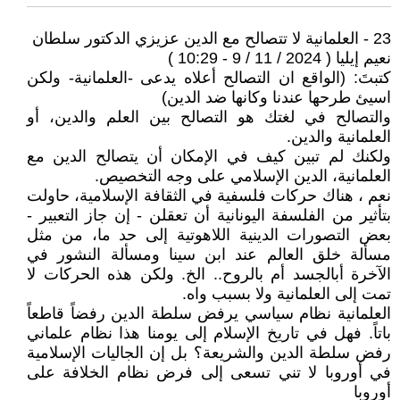
23 - العلمانية لا تتصالح مع الدين عزيزي الدكتور سلطان
نعيم إيليا ( 2024 / 11 / 9 - 10:29 )
كتبتَ: (الواقع ان التصالح أعلاه يدعى -العلمانية- ولكن
اسيئ طرحها عندنا وكانها ضد الدين)
والتصالح في لغتك هو التصالح بين العلم والدين، أو
العلمانية والدين.
ولكنك لم تبين كيف في الإمكان أن يتصالح الدين مع
العلمانية، الدين الإسلامي على وجه التخصيص.
نعم ، هناك حركات فلسفية في الثقافة الإسلامية، حاولت
بتأثير من الفلسفة اليونانية أن تعقلن - إن جاز التعبير -
بعض التصورات الدينية اللاهوتية إلى حد ما، من مثل
مسألة خلق العالم عند ابن سينا ومسألة النشور في
الآخرة أبالجسد أم بالروح.. الخ. ولكن هذه الحركات لا
تمت إلى العلمانية ولا بسبب واه.
العلمانية نظام سياسي يرفض سلطة الدين رفضاً قاطعاً
باتاً. فهل في تاريخ الإسلام إلى يومنا هذا نظام علماني
رفض سلطة الدين والشريعة؟ بل إن الجاليات الإسلامية
في أوروبا لا تني تسعى إلى فرض نظام الخلافة على
أوروبا