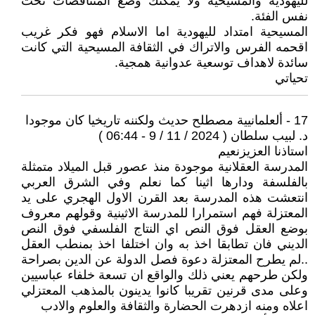
لليهودية والمسيحية ولا يمكنك وضع المتناقضات تحت
نفس الفئة.
المسيحية امتداد لليهودية اما الاسلام فهو فكر غريب
اقحمه الفرس والاتراك في الثقافة المسيحية التي كانت
سائدة لاهداف توسعية عدوانية همجية.
تحياتي
17 - ألعلمانيية مصطلح حديث ولكننه تاريخيا كان موجودا
د. لبيب سلطان ( 2024 / 11 / 9 - 06:44 )
استاذنا العزيزنعيم
المدرسة العقلانية موجودة منذ عصور قبل الميلاد متمثلة
بالفلسفة ودارها اثينا كما نعلم وفي الشرق العربي
انتعشت هذه المدرسة بعد القرن الاول الهجري على يد
المعتزلة فهم استمرارا للمدرسة الاثينية وقولهم معروف
بوضع العقل فوق النص اي النتاج الفلسفي فوق النص
الديني فان تطابقا اخذ به وان اختلفا اخذ بمنطب العقل
..لم يطرح المعتزلة دعوة فصل الدولة عن الدين بصراحة
ولكن طرحهم يعني ذلك والواقع ان تسعة خلفاء عباسيين
وعلى مدى قرنين تقريبا كانوا يدينون بالمذهب المعتزلي
اعلاه ومنه ازدهرت الحضارة والثقافة والعلوم والادب