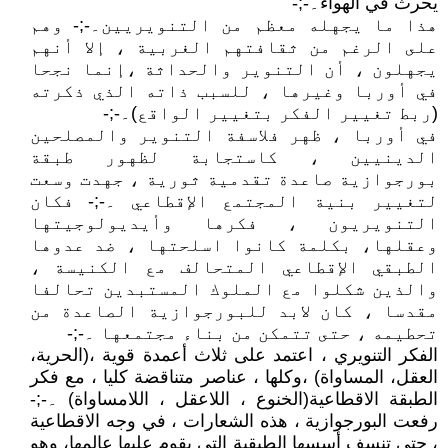
يحرث في الهواء۔-;-
هذا ما يجهله معظم من التنويريين۔-;- وهم
على الرغم من ثقافتهم الغربية ، إلا أنهم
يجهلون ، أن التنوير والحداثة ،إنما نجحا
في أوربا وغيرها ، للسبب ذاته الذي ذكرته
(ربط تغيير الفكر بتغيير الواقع)۔-;-
في أوربا ، ظهر فلاسفة التنوير والمصلحين
الدينيين ، كاستجابة لظهور طبقة
بورجوازية صاعدة تقدمية ثورية ، جهدت وسعت
لتغيير بنية المجتمع الإقطاعي ۔-;- فكان
التنويريون ، فكرها وأيديولوجيتها
وعقلها، بكلمة كانوا اسلحتها ، ضد عدوها
الطبقي الإقطاعي المتحالف مع الكنيسة ،
والذين شكلوا مع الملوك المستبدين تحالفا
مقدسا ، كان لابد للبورجوازية الصاعدة من
تحطيمه ، حتى تتمكن من بناء مجتمعها ۔-;-
الفكر التنويري ، اعتمد على ثلاث أعمدة قوية ،(الحرية،
العقل، المساواة) ،وكلها ، عناصر متناقضة كليا ، مع فكر
الطبقة الاقطاعية(الخنوع ، اللاعقل ، اللامساواة) ۔-;-
رفعت البورجوازية ، هذه الشعارات ، في وجه الاقطاعية
، حتى تنسف أسسها الطبقية التي يقوم عليها عالمها، وهو