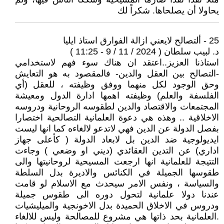
يحاولا أن يصلحاها. شكراً لك
25 - ألتصالح لايعني ازالة الفوارق استاذ ايليا
د. لبيب سلطان ( 2024 / 11 / 9 - 11:25 )
استاذنا العزيز..اعتقد ان هناك سوء فهم لاستخدامي
-التصالح بين العقل والدين- فالمقصود به هو التعايش
وحق الوجود لكل منهما ووفق وظيفته ، للعقل (أي
الفلسفة والعلم) وظيفته اهمها ادارة الدول ومعيشة
المجتمعات والاقتصاد والدين لطقوسه الروحانية ودروسه
الاخلاقية .. وهذه هي دعوة العلمانية التصالحية اختصارا
بفصل الدولة عن الدين فهي لاتدعو لالغاءه كما انها ليست
ايديولوجية ضد الدين بل لابعاد الدولة ( كأعلى جهاز
اداري) عن التدين العقائدي (ديني او وضعي ) وجاءت
التتيجة للعلمانية انها ارجعت المسيحية لروحانيتها والى
طقوسها الجميلة في الكنائس والاديرة بدل السلطة
والسياسة ، ونفس الامر سيحدث مع الاسلام لو قامت
عندنا دولا علمانية لتحول دوره الى طقوس جميلة
ودروس في الاخلاق الحميدة بدل الاخونجية والميليشيات
.العلمانية بحد ذاتها هي مشروع للمصالحة وليس للالغاء