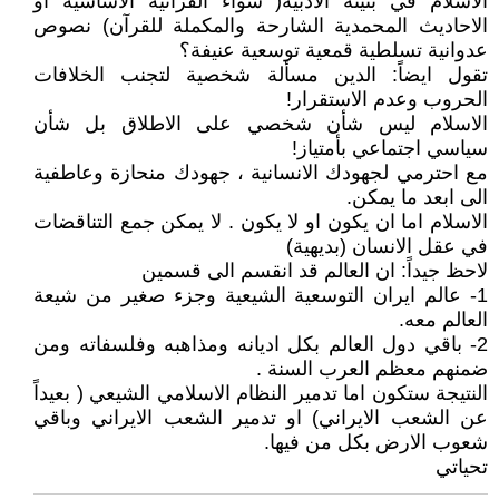
الاسلام في بنيته الادبية( سواء القرآنية الاساسية او
الاحاديث المحمدية الشارحة والمكملة للقرآن) نصوص
عدوانية تسلطية قمعية توسعية عنيفة؟
تقول ايضاً: الدين مسألة شخصية لتجنب الخلافات
الحروب وعدم الاستقرار!
الاسلام ليس شأن شخصي على الاطلاق بل شأن
سياسي اجتماعي بأمتياز!
مع احترمي لجهودك الانسانية ، جهودك منحازة وعاطفية
الى ابعد ما يمكن.
الاسلام اما ان يكون او لا يكون . لا يمكن جمع التناقضات
في عقل الانسان (بديهية)
لاحظ جيداً: ان العالم قد انقسم الى قسمين
1- عالم ايران التوسعية الشيعية وجزء صغير من شيعة
العالم معه.
2- باقي دول العالم بكل اديانه ومذاهبه وفلسفاته ومن
ضمنهم معظم العرب السنة .
النتيجة ستكون اما تدمير النظام الاسلامي الشيعي ( بعيداً
عن الشعب الايراني) او تدمير الشعب الايراني وباقي
شعوب الارض بكل من فيها.
تحياتي