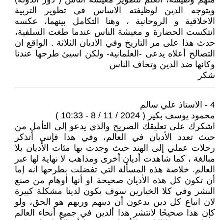
ويتوجه الدين لوظيفته الاساس في تطوير التربية
الاخلاقية و الروحانية ، وهنا التكامل بينهما، عكسه
انتكست الحضارة و معيشة الناس عندما طغت السلفية،
حدث هذا على مر التاريخ وفي الاديان الثلاثة . الواقع ان
التصالح أعلاه يدعى -العلمانية- ولكن اسيئ طرحها عندنا
وكانها ضد الدين وتخاف الناس
شكر
4 - الاستاذ علي سالم
محمود يوسف بكير ( 2024 / 11 / 8 - 10:33 )
اشكرك على تعليقك الصريح والذي يدعو إلى التأمل من
حيث تعدد الأديان في العالم، وفي هذا فإنني أتذكر
رحلات عملي إلى الهند حيث وجدت بها مئات الأديان بلا
مبالغة ، كما شاهدت أديان أخرى ومذاهب لا نهاية لها عبر
العالم. خلاصة هذه المسألة التي تفضلت بطرحها انه إما
أن تكون كل هذه الأديان ‏صحيحة او أنها أوهام من صنع
البشر وفي كلا الخيارين سوف يكون لدينا مشكلة كبيرة
لان اتباع كل دين يدعون أن دينهم وربهم هو الحق، ولو
كإن هذا صحيحًا لانتشر هذا ألدين في جميع أنحاء العالم