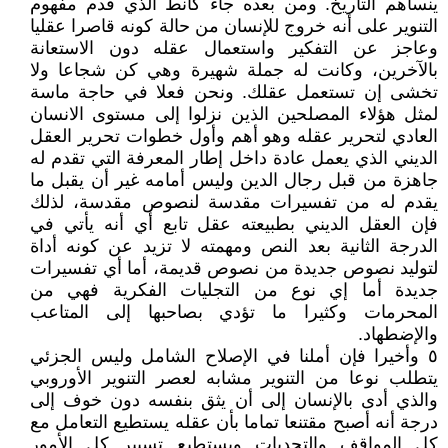
ينساهم التاريخ. ومن بعده جاء كانط الذي قدم مفهوم
التنوير على أنه خروج للإنسان من حالة كونه قاصرا عقليا
وعاجز عن التفكير واستعمال عقله دون الاستعانة
بالآخرين، وكانت له جملة شهيرة وهي كن شجاعا ولا
تخشى إن تستعمل عقلك. ونحن فعلا في حاجة ماسة
لمثل هؤلاء المصلحين الذين نزلوا إلى مستوى الانسان
العادي لتحرير عقله وهو أهم وأول خطوات تحرير العقل
الديني الذي يعمل عادة داخل إطار المعرفة التي تقدم له
جاهزة من قبل رجال الدين وليس أمامه غير أن يقبل ما
يقدم له من تفسيرات مقدسة لنصوص مقدسة، لذلك
فإن العقل الديني بطبيعته عقل تابع أي أنه يأتي في
الدرجة الثانية بعد النص ومهمته لا تزيد عن كونه أداة
لتوليد نصوص جديدة من نصوص قديمة، أما أي تفسيرات
جديدة أما إي نوع من التجليات الفكرية فهي من
المحرمات وكثيرا ما تؤدي بصاحبها إلى المتاعب
والإضطهاد.
٥ وأخيرا فإن أملنا في الإصلاح الشامل وليس الجزئي
يتطلب نوعا من التنوير مشابه لعصر التنوير الأوروبي
والذي أدى بالإنسان إلى أن يثق بنفسه دون خوف إلى
درجة أنه أصبح مقتنعا تماما بأن عقله يستطيع التعامل مع
كل المواقف والتحديات ويستطيع تسيير كل الأمور