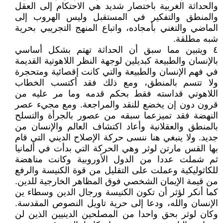
والحداثة الغربية باختصار شديد هي الاحتكام إلى العقل
والمنطق والتفكير في المستقبل وليس الهروب إلى
الماضي والتغني بأمجاده، واتباع المنهج التجريبي بحرية
شبه مطلقة.
٤ ويتبين مما سبق أن الحداثة تهتم بشكل أساسي
بالإنسان والطبيعة كبديلين لوجهة النظر اللاهوتية القديمة
في فهم الإنسان والطبيعة والتي كانت إقصائية ومتحجرة
ولا تتسم بالمنطق، ومع ذلك فقد أكتسب الخطاب
اللاهوتي قداسته فقط بحكم قدمه وما مر عليه من
قرون دون إن يخضع للنقد والمراجعة. ومع مجيء عصر
النهضة فقد تميزعما سبقه من عصور بالجرأة والتسلح
بالمنطق والعقلانية وأعاد اكتشاف العالم والإنسان من
جديد. ولا ينبغي هنا ننسى حركة الإصلاح الديني التي قام
بها القس مارتن لوثر وهي الحركة التي بدأت في ألمانيا
ثم شملت عددا من الدول الأوروبية وكانت مناهضة
للكاثوليكية وعملت على التقليل من قوة الكنيسة والرفع
من قيمة الإيمان الشخصي فوق المظاهر الخارجية للدين.
كما أنكر لؤثر أن تكون الكنيسة ورجال الدين وسطاء ين
الإنسان والله، ودعا إلى حرية تاويل النصوص المقدسة.
وكان لوثر بحق واحدا من المصلحين الدينيين الذين لن