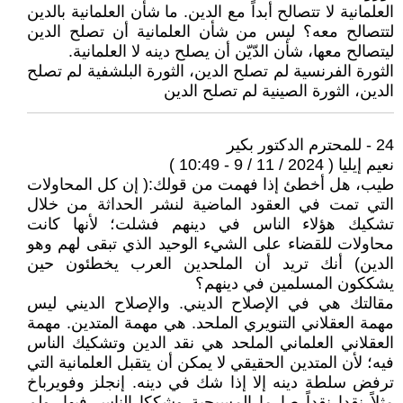
العلمانية لا تتصالح أبداً مع الدين. ما شأن العلمانية بالدين
لتتصالح معه؟ ليس من شأن العلمانية أن تصلح الدين
ليتصالح معها، شأن الدّيّن أن يصلح دينه لا العلمانية.
الثورة الفرنسية لم تصلح الدين، الثورة البلشفية لم تصلح
الدين، الثورة الصينية لم تصلح الدين
24 - للمحترم الدكتور بكير
نعيم إيليا ( 2024 / 11 / 9 - 10:49 )
طيب، هل أخطئ إذا فهمت من قولك:( إن كل المحاولات
التي تمت في العقود الماضية لنشر الحداثة من خلال
تشكيك هؤلاء الناس في دينهم فشلت؛ لأنها كانت
محاولات للقضاء على الشيء الوحيد الذي تبقى لهم وهو
الدين) أنك تريد أن الملحدين العرب يخطئون حين
يشككون المسلمين في دينهم؟
مقالتك هي في الإصلاح الديني. والإصلاح الديني ليس
مهمة العقلاني التنويري الملحد. هي مهمة المتدين. مهمة
العقلاني العلماني الملحد هي نقد الدين وتشكيك الناس
فيه؛ لأن المتدين الحقيقي لا يمكن أن يتقبل العلمانية التي
ترفض سلطة دينه إلا إذا شك في دينه. إنجلز وفويرباخ
مثلاً نقدا نقداً صارما المسيحية وشككا الناس فيها، ولم