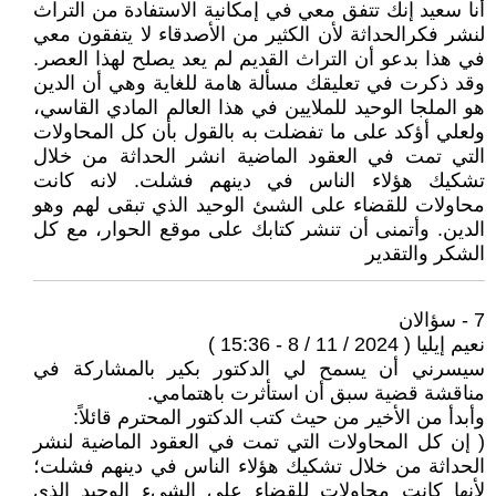
‏أنا سعيد إنك تتفق معي في إمكانية الاستفادة من التراث
لنشر فكرالحداثة لأن الكثير من الأصدقاء لا يتفقون معي
في هذا بدعو أن التراث القديم لم يعد يصلح لهذا العصر.
وقد ذكرت في تعليقك مسألة هامة للغاية وهي أن الدين
هو الملجا الوحيد للملايين في هذا العالم المادي القاسي،
ولعلي أؤكد على ما تفضلت به بالقول بأن كل المحاولات
التي تمت في العقود الماضية انشر الحداثة من خلال
تشكيك هؤلاء الناس في دينهم فشلت. لانه كانت
محاولات للقضاء على الشىئ الوحيد الذي تبقى لهم وهو
الدين. وأتمنى أن تنشر كتابك على موقع الحوار، مع كل
الشكر والتقدير
7 - سؤالان
نعيم إيليا ( 2024 / 11 / 8 - 15:36 )
سيسرني أن يسمح لي الدكتور بكير بالمشاركة في
مناقشة قضية سبق أن استأثرت باهتمامي.
وأبدأ من الأخير من حيث كتب الدكتور المحترم قائلاً:
( إن كل المحاولات التي تمت في العقود الماضية لنشر
الحداثة من خلال تشكيك هؤلاء الناس في دينهم فشلت؛
لأنها كانت محاولات للقضاء على الشيء الوحيد الذي