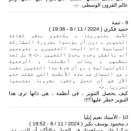
عالم القرون الوسطى۔-;-
9 - تتمة
حميد فكري ( 2024 / 11 / 8 - 19:36 )
للأسف متنورينا ، يكتفون بنشر ثقافة
التنوير ، دون أن يؤمنوا بضرورة المشاركة
السياسية ذات البعد التغييري ، متوهمين
أنه بالفكر وحده يحدث التغيير ۔-;- لا بل تجد
معظمهم ، يساند أنظمتنا ، الرجعية
الكولنيالية ، مع أن شرط هذا التغيير نفسه
، هو النضال ضد هذه الأنظمة التي فشلت حتى
الآن في أن تحمل وتقود مشروعا مجتمعيا
تحرريا ۔-;-
كيف يحصل التنوير ، في أنظمة ، هي ذاتها ترى هذا
التنوير خطر عليها؟!!!
10 - الأستاذ نعيم إيليا
د.محمود يوسف بكير ( 2024 / 11 / 8 - 19:52 )
شكرا على مساهمتك في الحوار وبالتأكيد أن للدين دور