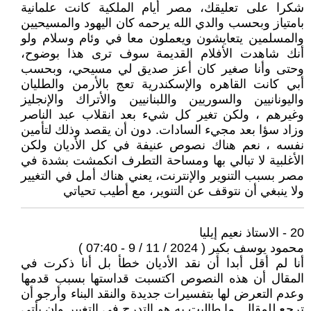
شكرا على تعليقك، مصر أيام الملكية كانت علمانية
بامتياز وبحسب والدي الله يرحمه كان اليهود والمسيحيين
والمسلمين يتعايشون ويعملون معا في وئام وسلام ولو
أنك شاهدت الأفلام القديمة سوف ترى هذا بوضوح،
وحتى وأنا صغير كان أعز صديق لي مسيحي، وبحسب
أبي كانت القاهره والإسكندرية تعج بالأرمن والطليان
واليونانيين والسوريين واللبنانيين والأتراك والإنجليز
وغيرهم ، ولكن تغير كل شيء بعد انقلاب عبد الناصر
وزاد سؤا بعد مجيء السادات. دون أن يقصد وذلك لتأمين
نفسه ، نعم هناك نصوص عنيفة في كل الأديان ولكن
الأغلبية لا تبالي بها ومساحة التطرف انكمشت بشدة في
مصر بسبب التنوير والإنترنت، يعني هناك أمل في التغيير
ولا ينبغي أن نتوقف عن التنوير، مع أطيب تحياتي
20 - الاستاذ نعيم إيليا
محمود يوسف بكير ( 2024 / 11 / 9 - 07:40 )
أنا لم أقل أبدا أن نقد الأديان خطأ بل أنا ذكرت في
المقال أن هذه النصوص اكتسبت قداستها بسبب قدمها
وعدم التعرض لها بتفسيرات جديدة والنقد البناء وأرجو أن
ترجع للمقال. ما طالبت به هو التدرج في التغيير وإن يأتي