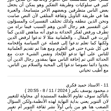
كبير في سلوكيات وطريقة التفكير وهو يمكن أن يجعل
بعض الناس متطرفين وبعضهم الآخر متسامحا، والعبرة
هنا في طريقة التأويل وثقافة المتلقي لأن النص صامت
ونحن الذين ننطقه ولذلك تختلف التفسيرات والمسؤلون
عن التفسير هم رجال الدين وهم السبب فيما نراه من
تطرف ورفض لفكر الحداثة بدعوى أنه مناهض للدين كما
أورت في المقال ، والعلمانية مثلا لا تدعوا لرفض الدين
ولكنها كما تعلم تدعوا إلى فصله عن السياسة وإقحامه
في كل شيء حتى في العلوم ومع هذا تم تقديم العلمانية
للناس على أنها تدعو للإلحاد ونفس الشيء حدث مع
الحداثة التي تم إخافة الناس منها بمقدور رجال الدين أن
يجدوا دائما نصوصا تدعوا إلى المحبة والسلام بين الناس،
مع أطيب تحياتي
11 - الاستاذ حميد فكري
د.محمود يوسف بكير ( 2024 / 11 / 8 - 20:55 )
بالتأكيد سوف تقاوم الأنظمة المستبدة أي محاولة للتغيير
لان التنوير يعني بداية النهاية لهذه الأنظمة،ولكن السؤال
الصعب هنا هو من يأتي أولاً نشر ثقافة التنوير أم تغيير