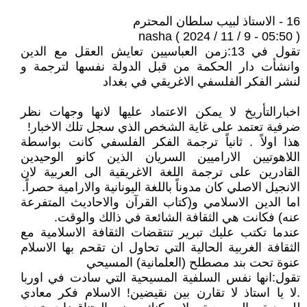
16 - الاستاذ لبيب سلطان المحترم
nasha ( 2024 / 11 / 9 - 05:50 )
تقول في 13:زمن العباسيين تعايش العقل مع الدين
وانشأت دار الحكمة من قبل الدولة نفسها لترجمة و
لنشر الفكر الفلسفي الاغريقي في بغداد
اخبارالتأريخ لا يمكن الاعتماد عليها لانها وجهات نظر
ضرفية تعتمد على غاية الشخص الذي سجل تلك الاخبار!
هذا اولاً . ثانياً ترجمة الفكر الفلسفي كانت بواسطة
اللاهوتيين الاراميين السريان الذين كانو الوحيدين
القادرين على ترجمة اللغة الاغريقية الى العربية لان
الانجيل الاصلي كان مدوناً باللغة اليونانية والارامية حصراً.
اما الدين الاسلامي و(كتاب القرآن والاحاديث المتفرعة
عنه) فكانت هي الثقافة الشائعة في ذالك والوقت.
عندما تكتب عليك تبرير تنتقضات الثقافة الاسلامية مع
الثقافة الغربية الحالية التي تحاول ان تقحم بها الاسلام
عنوة تحت بند مصطلح (العلمانية) المسيحي
تقول:انها نفس السلفية المسيحية التي سادت في اوربا
.لا يا استاذ لا تقارن بين نقيضين! الاسلام فكر معادي