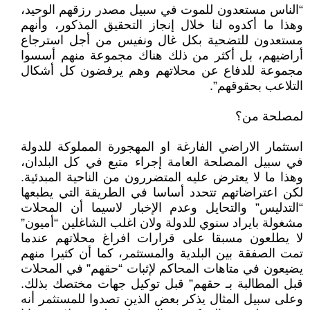
“الناس مستعدون للموت في سبيل مصدر رزقهم الوحيد،
وهذا ما أكدوه لنا خلال إنجاز التحقيق المذكور، وأنهم
مستعدون للتضحية بكل غال ونفيس من أجل استرجاع
أراضيهم، بل أكثر من ذلك هناك مجموعة منهم أسسوا
مجموعة للدفاع عن محلاتهم وهم يرفضون كل أشكال
التلاعب بحقوقهم”.
لمصلحة من؟
استثمار الاراضي الفارغة او المهجورة المملوكة للدولة
في سبيل المصلحة العامة إجراء متبع في كل البلدان،
وهذا ما لا يعترض عليه المتضررون من الناحية المبدئية.
لكن اعتراضاتهم تتحدد أساسا في الطريقة التي يطبعها
“التدليس” والتحايل وعدم الإخبار لاسيما أن المحلات
مشغولة بايراد سنوي للدولة ولان اغلب الشاغلين “أميون”
لا يطلعون مسبقا على قرارات افراغ محلاتهم عندما
تمت الصفقة بين البلدية والمستثمر، كما أن كثيرا منهم
يضيعون في متاهات المحاكم لإثبات “حقهم” في المحلات
قبل المطالبة بـ حقهم” قبل توكيل جهات مختصك بذلك.
وعلى سبيل المثال يذكر بعض الذين تصدوا للمستثمر أنه