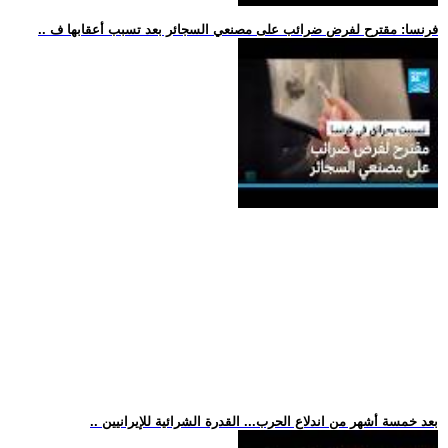
.. فرنسا: مقترح لفرض ضرائب على مصنعي السجائر بعد تسبب أعقابها ف
.. بعد خمسة أشهر من اندلاع الحرب... القدرة الشرائية للإيرانيين