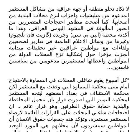
لا تكاد تخلو منطقة أو جهة عراقية من مشاكل المستثمر
المدعوم من ميليشيات واحزاب لنزع محلات البلدية من
أصحابها، كما أضحت مظاهر احتجاجات المتضررين من
الصور المألوفة في المشهد اليومي العراقي، وهذا ما
أكدته محطة (البي بي سي) وجريدة (گازيت فان بلجيوم)
وغيرها من وسائل الاعلام العالمية في تقارير لصحفيين
ولقاءات مع مواطنين عراقيين عبر تحقيقات ميدانية
أنجزت مؤخرا حول إشكالية نزع المحلات الدولة من
المواطنين واعطائها لمستثمرين مدعومين من سياسيين
فاسدين…
“كل أسبوع يقوم شاغلي المحلات في السماوة بالاحتجاج
أمام مبنى محكمة السماوة التي وقفت مع المستثمر لكن
محكمة الاستئناف في بغداد انصفتهم ليتجه المستثمر
لمحكمة التمييز التي اصدرت قرار بان تتحمل المحافظة
والبلدية حماية حقوق الطرفين وهو قرار عائم .. ان
احتجاجات شاغلي المحلات على القرارات العائمة لارضاء
المستثمر مستمرة، وتؤكد هذه جمعيات حقوق الانسان أن
المواطنين سيتشردون لأن محلاتهم هي المورد الوحيد