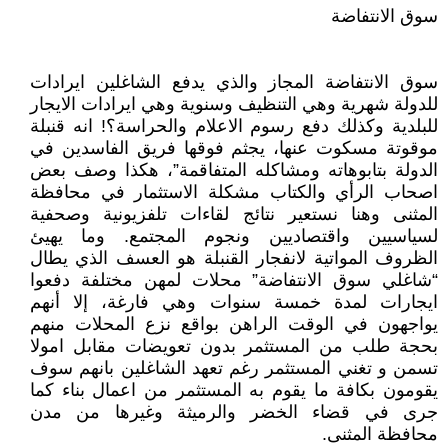
سوق الانتفاضة
سوق الانتفاضة المجاز والذي يدفع الشاغلين ايرادات
للدولة شهرية وهي التنظيف وسنوية وهي ايرادات الايجار
للبلدية وكذلك دفع رسوم الاعلام والحراسة؟! انه قنبلة
موقوتة مسكوت عنها، يجثم فوقها فريق الفاسدين في
الدولة بتابوهاته ومشاكله المتفاقمة”، هكذا وصف بعض
اصحاب الرأي والكتاب مشكلة الاستثمار في محافظة
المثنى وهنا نستعير نتائج لقاءات تلفزيونية وصحفية
لسياسيين واقتصاديين ونجوم المجتمع. وما يهيئ
الظروف المواتية لانفجار القنبلة هو العسف الذي يطال
“شاغلي سوق الانتفاضة” محلات لمهن مختلفة دفعوا
ايجارات لمدة خمسة سنوات وهي فارغة، إلا أنهم
يواجهون في الوقت الراهن بواقع نزع المحلات منهم
بحجة طلب من المستثمر بدون تعويضات مقابل امولا
تسمن و تغني المستثمر رغم تعهد الشاغلين بانهم سوف
يقومون بكافة ما يقوم به المستثمر من اعمال بناء كما
جرى في قضاء الخضر والرميثة وغيرها من مدن
محافظة المثنى.