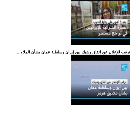
.. ترقب للإعلان عن اتفاق وشيك بين إيران وسلطنة عمان بشأن الملاح