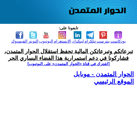
تابعونا على:
بودكاست
بنترست
تيلكرام
لينكدإن
الانستغرام
اليوتيوب
التويتر
الفيسبوك
تبرعاتكم وتبرعاتكن المالية تحفظ استقلال الحوار المتمدن،
فشاركونا في دعم استمرارية هذا الفضاء اليساري الحر
[اشترك في قناة ‫«الحوار المتمدن» على اليوتيوب]
الحوار المتمدن - موبايل
الموقع الرئيسي