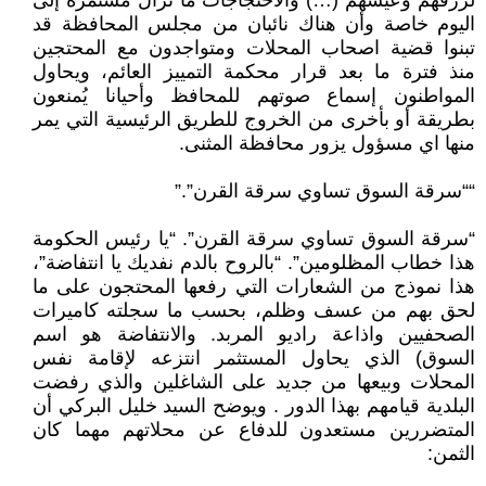
لرزقهم وعيشهم (…) والاحتجاجات ما تزال مستمرة إلى
اليوم خاصة وأن هناك نائبان من مجلس المحافظة قد
تبنوا قضية اصحاب المحلات ومتواجدون مع المحتجين
منذ فترة ما بعد قرار محكمة التمييز العائم، ويحاول
المواطنون إسماع صوتهم للمحافظ وأحيانا يُمنعون
بطريقة أو بأخرى من الخروج للطريق الرئيسية التي يمر
منها اي مسؤول يزور محافظة المثنى.
““سرقة السوق تساوي سرقة القرن”.”
“سرقة السوق تساوي سرقة القرن”. “يا رئيس الحكومة
هذا خطاب المظلومين”. “بالروح بالدم نفديك يا انتفاضة”،
هذا نموذج من الشعارات التي رفعها المحتجون على ما
لحق بهم من عسف وظلم، بحسب ما سجلته كاميرات
الصحفيين واذاعة راديو المربد. والانتفاضة هو اسم
السوق) الذي يحاول المستثمر انتزعه لإقامة نفس
المحلات وبيعها من جديد على الشاغلين والذي رفضت
البلدية قيامهم بهذا الدور . ويوضح السيد خليل البركي أن
المتضررين مستعدون للدفاع عن محلاتهم مهما كان
الثمن: