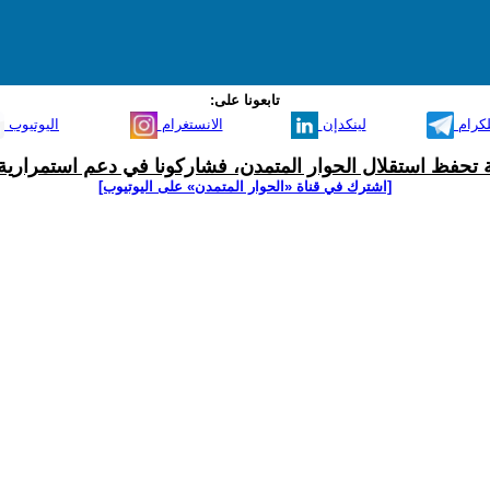
تابعونا على:
لكرام
لينكدإن
الانستغرام
اليوتيوب
ية تحفظ استقلال الحوار المتمدن، فشاركونا في دعم استمرارية 
[اشترك في قناة ‫«الحوار المتمدن» على اليوتيوب]