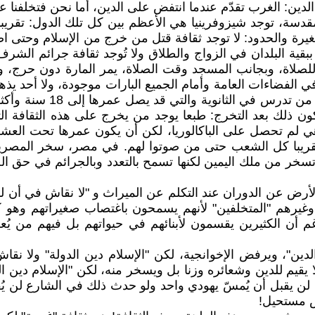
ن: الغرب تقدّم عندما انتفض على الدين، أما نحن فتخلفنا عند
قدسة، توجد شيزوفرينيا هي الأعظم بين كل تلك الدول: تقريب
لصغيرة والحدود: لا توجد ثقافة قتل من خرج من الإسلام وحتى 
 ببقية البلدان في الزواج والطلاق ولا تُوجد ثقافة جرائم ال
للصلاة، وبجانب المسجد وقت الصلاة، يمر المارة دون حرج، و
ي الفضاءات العامة وأمام الجميع البارات موجودة، ولا أحد يذ
تزويج الصغيرة لا أقصد به
ون ذلك بعد التخرج: طبعا يوجد من يخرج على هذه الثقافة ال
يبا كل الشعب حتى من صوتوا لهم. في مصر، سخر المصريون م
 من ملك اليمين لكنها تسمح بالتعدد وبالجرائم في حق الصغ
لأرض عن الدوران عند التكلم عن الميراث و "لا نقاش في أن للذ
ن الكثيرين يقسمون لأبنائهم في حيواتهم بل فيهم من يُعطي 
لدين"، ويرفض الإخوانجية، لكن "الإسلام دين الدولة" ولا ن
 يقيم للدين وشعائره وزنا بل ويسخر منه، لكن "الإسلام دين ا
ن يقبل أن يُمسّ يهودي واحد ولو حدث ذلك في الشارع لن يُق
يس مستحيل!