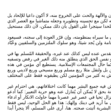
ن والآلهة والحث على الخروج منه، لا أكون داعيا للإلحاد بل
نه لكن مع تحسينه وتطويره وجعله متماشيا مع العصر الذي
 ملحدا سيتجرأ على القول بأن ذلك ممكن، لأن ذلك مستحيل
 ما سيراه بمنظومته، وإن قرّر العودة إلى سجنه، فسيعود
مة ولن يُجد شيئا، وهو سلوك الملتزمين والسلفيين وعُبّاد
قدس عنده ليس كذلك عند غيره، والحقيقة المُسلم بها في
 هو نفس الحق الذي ينطلق منه ذلك الغير في رفض وتسفيه
كما حال المجتمعات الإسلامية. يستطيع أي مؤمن في هذه
بل ولنقل مثلا ربع مسلم وربع مسيحي وربع لاديني وربع
ش به كثير من المؤمنين لكن يطبقونه فقط على المختلف
ش فيه جميع البشر مهما كانت اختلافاتهم، هي احترام غير
ق لا يُمكن أن يُتنازل عنه وهو حرية التعبير: كما أدعو
ال تحيا في عصر غير عصرنا مهما حاولتَ الانكار أو ادعاء
ول ما أريد في دينك وإلهك: هذا هو الحل الوحيد، ليس فقط
بشرية أثبتت صحته. هنا، أرى على المسلم، ألا يتجرأ أبدا