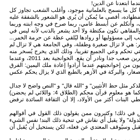
ما ابتعدنا عن الدين!
ا كل ما يسمح بالعلمانية موجود، وأغلب الشعب تجاوز كل
اضطهاده، أقصى ما يُمكن أن يُرى هو الشعور بالشفقة عليه
شرف، وأتكلم عن أبسط عامي، ربما صرخ في وجه ابنته وربما
المقاهي تكون مكتظة ولا أحد يشعر بالذنب لأنه ليس في
هب إلى مسؤوليها أو روادها ليُلقي عظة عن حرمة الخمر...
 الطفلة، بل الثقافة الموجودة تعني من تدرس في الثانوية والتي قد يصل عمرها إلى 18 سنة وأكثر: هي لا تزال صغيرة وطفلة، وفي الجامعة هي لا تزال لم
تي تحكم وعي الجميع تقريبا، وذلك الذي يخرج يُسخر منه
عادة ويرى كأنه اقترف جريمة مثل من يسمح بزواج ابنته وهي لم تحصل على الباكالوريا، لكن أن يكون عمرها تحت العشرين صعب جدا ونادر أن يقع. الخوانجية بعد 2011، وعندما
ن إخوانجيتهم عندما أرادوا إعادة ملك اليمين: الفرق
ار، والبركة في الأزهر بالطبع الذي لا يزال يحكم عكس
كر مثل حظ الأنثيين" و "الله قال" و "النص واضح لا جدال
فيه"! أي شعب كامل تقريبا يسخر من اليمنيين والسعوديين وغيرهم "المتخلفين" لأنهم يسمحون باغتصاب صغيراتهم وهو كما هو معلوم قرآن محكم (الطلاق 4: واللائي لم يحضن)
البنات أكثر من الأولاد، إلا أن الثقافة السائدة ترفض
قاش في ذلك! وكثيرون ممن يقولون ذلك القول في أقوالهم
لدولة" ولا يقبل أي نقاش في تنحية ذلك البند! نفس الشيء
بل وسيُوقف المعتدي عن فعله، لكن يستحيل أن يُقبل أن