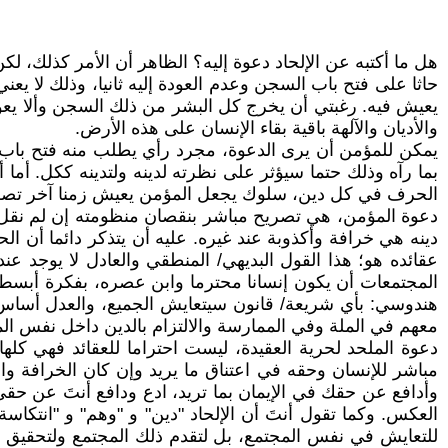
هل ما أكتبه عن الإلحاد دعوة إليه؟ الظاهر أن الأمر كذلك، لكن
حاثا على فتح باب السجن وعدم العودة إليه ثانيا، وذلك لا ي
يعيش فيه. رغبتي أن يخرج كل البشر من ذلك السجن وألا يعودو
والأديان والآلهة باقية بقاء الإنسان على هذه الأرض.
يمكن للمؤمن أن يرى الدعوة، مجرد رأي يطلب منه فتح باب سجن
بما رآه وذلك حتما سيؤثر على نظرته لدينه ولتدينه ككل. أما 
الحرف في كل دين، سلوك يجعل المؤمن يعيش زمنا آخر تصطد
دعوة المؤمن، هي تصريح مباشر بنقصان منظومته إن لم نقل ب
دينه هي خرافة وأكذوبة عند غيره. عليه أن يتذكر دائما أن 
عقائده هو؛ هذا القول البديهي/ المنطقي والعادل لا يوجد 
المجتمعات أن يكون إنسانا محترما وابن عصره، بفكرة أبسط 
هندوسي: بأي شريعة/ قانون سيتعايش الجميع، والعدل أساس 
معهم في الملة وفي الممارسة والالتزام بالدين داخل نفس الم
دعوة الملحد لحرية العقيدة، ليست احتراما للعقائد فهي كلها
مباشر للإنسان وحقه في اعتناق ما يريد وإن كان الخرافة وال
وأدافع عن حقك في الإيمان بما تريد، ادع ودافع أنتَ عن حقي 
العكس. وكما تقول أنتَ أن الإلحاد "دين" و "وهم" و "انتكاس
للتعايش في نفس المجتمع، بل لتقدم ذلك المجتمع ولتحقيق أكثر