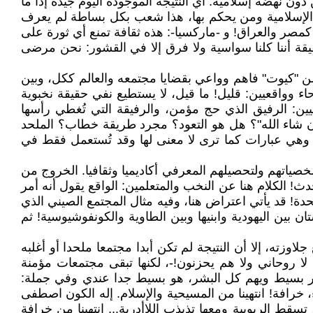
ون نهضة إسلامية: أي النتيجة الموجودة اليوم جيدة إذا ما
ة الإسلامية ومن يحكم بها، هذا شعب بكل بساطة لم يعرف
كمصر والعراق! و -ماركسيا-: هذه ثقافة تمنع أي ثورة على
يقة أننا كلنا سواسية ولا فرق إلا في القشور: نحن مرضى
"كيوت" فاهم وواعي بقضايا مجتمعه والعالم ككل، وبين
وواقعيين: قليل! ما قيل، لا يستطيع نفي حقيقة نخبوية
سيين: الرفيق الذي حج مؤمن، والرفيقة التي تُغطي رأسها
"إن شاء الله"؟ هل هو التعود؟ مجرد طريقة خطاب؟ الملحد
." وهي عبارات كما ترى لا معنى لها وقد تُستعمل فقط في
خصياتهم ولتحصيلهم المعرفي أكاديميا وثقافيا. الخروج من
! الكلام هنا عن النخب والمتعلمين: الواقع يقول أنه أمر
دة! قد يأتي اعتراض هنا، وفيه مثال المجتمع الصيني الذي
ن بين اليهودية وابنيها وبين الطاوية والكونفوشيوسية! ثم
لاوزته، إلا أن النتيجة لم تكن أبدا مجتمعا ملحدا أو أغلبه
ا روحاني ولا هم يحزنون!-، لكنها تبقى مجتمعات مؤمنة
د أمر بسيط ويهم كل البشر، هو بسيط جدا عندي وفي جملة:
 خرافة! انتهينا من المسيحية والإسلام. إله الكون اصطفى
سقط الربوبية ومعها تذبذب اللاأدرية... انتهينا من خرافة