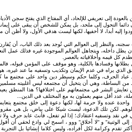
 بالعودة إلى تعريفي للإلحاد، أي المفتاح الذي يفتح سجن الأديا
عني دائما التحول إلى ملحد، بل يمكن للشخص أن يبقى على إيما
ا إليه أبدا، لا أخفيها، لكنها ليست هدفي الأول، ولا أظن أن
ه، والنظر إلى العوالم التي تُوجد بعد ذلك الباب، أن يُقارن
أن يظل داخله، ويتجاهل العوالم الموجودة غيره فذلك عمل النعا
م كل قيمه وأخلاقياته بالعصر.
طلانها وفسادها بالكلية، وهو موقف على المؤمن قبوله، فالم
الحق الذي يراه في عدم الإيمان وتكذيب وتسفيه ما عند غيره،
عند عباد الحرف، وكلما حكم وسيطر دين واحد على مجتمع ما 
من البساطة، وهي أن يتخيل أن مجتمعه ليس أغلبيته مسلمين 
تعايش البشر في مجتمعاتهم على اختلافها؟ هذا المنطق يعي
لة، عدد أقل منهم يعملون به مع المختلف في الدين...
 واحدة عنده ولا حرمة لها، لكنها دعوة إلى خلق مجتمع يتعاي
وهم. لكن تلك الدعوة، ليست شيكا على بياض، بل هي مقرونة بح
في نقد وتسفيه اعتقادك؛ إذا لم تفعل، فأنتَ عابد حرف ولا تز
ة إلى الوثنية" و "لا أخلاق" ووو ، اسمح لي وادع لحقي أن أق
 تقدم وكرامة لكل أفراده، وليس كلاما إنشائيا بل التجربة ال