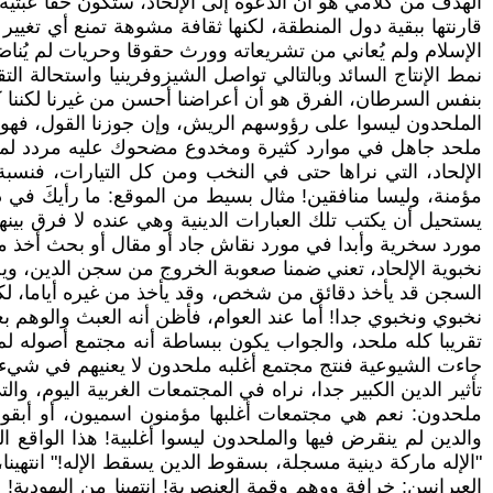
الهدف من كلامي هو أن الدعوة إلى الإلحاد، ستكون حقا عبثية 
قارنتها ببقية دول المنطقة، لكنها ثقافة مشوهة تمنع أي تغ
الإسلام ولم يُعاني من تشريعاته وورث حقوقا وحريات لم يُناض
نمط الإنتاج السائد وبالتالي تواصل الشيزوفرينيا واستحالة 
بنفس السرطان، الفرق هو أن أعراضنا أحسن من غيرنا لكننا كل
الملحدون ليسوا على رؤوسهم الريش، وإن جوزنا القول، فه
ملحد جاهل في موارد كثيرة ومخدوع مضحوك عليه مردد لما يظ
الإلحاد، التي نراها حتى في النخب ومن كل التيارات، فنسبة
مؤمنة، وليسا منافقين! مثال بسيط من الموقع: ما رأيكَ في 
يستحيل أن يكتب تلك العبارات الدينية وهي عنده لا فرق بينه
مورد سخرية وأبدا في مورد نقاش جاد أو مقال أو بحث أخذ من
نخبوية الإلحاد، تعني ضمنا صعوبة الخروج من سجن الدين، ويخت
السجن قد يأخذ دقائق من شخص، وقد يأخذ من غيره أياما، لكنه 
نخبوي ونخبوي جدا! أما عند العوام، فأظن أنه العبث والوهم ب
تقريبا كله ملحد، والجواب يكون ببساطة أنه مجتمع أصوله لم ت
جاءت الشيوعية فنتج مجتمع أغلبه ملحدون لا يعنيهم في شيء ذ
تأثير الدين الكبير جدا، نراه في المجتمعات الغربية اليوم، وال
ملحدون: نعم هي مجتمعات أغلبها مؤمنون اسميون، أو أبقوا 
والدين لم ينقرض فيها والملحدون ليسوا أغلبية! هذا الواقع 
"الإله ماركة دينية مسجلة، بسقوط الدين يسقط الإله!" انتهين
العبرانيين: خرافة ووهم وقمة العنصرية! انتهينا من اليهودية!