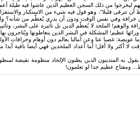
يهم ليخرجوا من ذلك السجن العظيم الذين عاشوا فيه طيلة أعم
أن تترقى قليلا"، وهو قول فيه شيء من الاستكبار والاستفزاز،
ن خرافة وفي نفس الوقت ودون أن يدري يُعظّم من شأنه؟ والج
رافة والوهم! الملحد لا يُعظّم الدين بل تأثيره على البشر، وت
ورائها عظيم! المشكلة في البشر الذين يتعاطونها ويُتاجرون بها
عويصة: غصبا عنا وعن آمالنا بعالم دون أوهام وخرافات الأولين،
 لا أكثر ولا أقل! أما أعداد الملحدين فهي أيضا باقية أبدا م
يقول به المتدينون الذين يظنون الإلحاد منظومة نقيضة لمنظو
... ومفتاح عظيم جدا لو تعلمون!