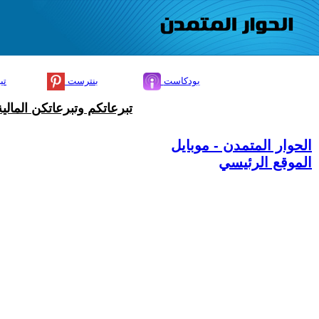
بودكاست
بنترست
تي
تبرعاتكم وتبرعاتكن المال
الحوار المتمدن - موبايل
الموقع الرئيسي