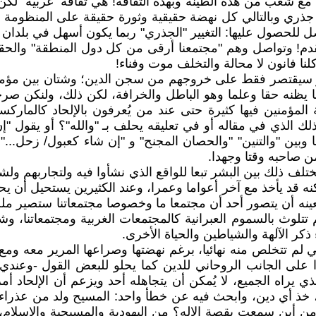
مع شعب من هذه الطينة وبهذه الثقافة! هي ثقافة "غربية" لكن د
يير جذري وبالتالي كل نهضة حقيقية وثورة حقيقة على المنظوم
ل للحصول عليها: التغيير "الجذري" ربما يكون أسهل في بلدان 
التقدم! وتواصل وهم "مجتمعنا أرقى من كل دول المنطقة" والحق
نا فانون لا محالة والتخلف موت وفناء!
و سيقتصر فقط على خروجهم من سجن الدين؛ وشتان بين مؤمن 
نه حقا وعلما وهو الباطل والخرافة، لكن ذلك، ولنكن صرحاء 
 المؤمنين فيها كثيرة حتى عند من يُعرفون بالإلحاد كالمارك
ذلك الذي في مقاله أو في تعليقه يحلف بـ "والله"؟ أو يقول 
ا وبين "والتنين" "والحصان المجنح" و "إن شاء كعبول/ زحل..
 صاحبه وقتا وجهدا.
لف ذلك بين البشر تبعا للواقع الذي نشأوا فيه ولتجاربهم ولش
قد يأخذ مع آخر أعواما وعمرا، وعند الكثيرين يستحيل أن يحدث
عينه أن يتصور أحد أن مجتمعا ما وخصوصا مجتمعاتنا ستصير ملح
تلوث بالسموم العبرانية كالمجتمعات الغربية ومجتمعاتنا، وشتا
كر الآلهة والشياطين والحياة الأخرى.
تي لم تتخلص منه نهائيا، برغم نهضتها وصراعها المرير معه ومع ج
على الجانب الروحاني للدين كما يحلو للبعض القول -وعندي ل
الذي يراه الجميع، لا يُمكن أن يتجاهله أحد ويزعم أن الإلحا
ا، خذ أي دين، وابحث فيه عن خطأ واحد: المسيح ولد من عذراء‌،
 من أين سمعت بقصة الإله؟ من اليهودية والمسيحية والإسلام، ت