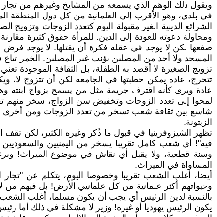
ويقول ذلك الوهم الذي يسمعه من المشايخ وغيرهم من تجار الدي
في بلدي، وهو الأقرب إلى العلمانية من كل دول المنطقة الم
الشرائع الدينية الغير مقبولة اليوم كتعدد الزوجات وتزويج ا
ومحاولة دعوته للعودة إلى الدين. للمرأة حقوق كثيرة مقارنة
صفعها لكن لا يوجد في عقله فكرة أن يقتلها. لا يوجد فرض 
المسجد ولا أحد من المصلين يؤنب غير المصلين. الخمر تباع ف
تتخرج، عادة يمكن خطبتها في الجامعة لكن أن تتزوج لا، ويك
لمحوا إلى تعدد الزوجات وتخفيض سن الزواج، سخر منهم تقر
شاسع بين ثقافة شعب تسخر من تعدد الزوجات ومن أخرى تسخر
الزيتونة.
تظهر الشيزوفرينيا في قبول ما ذُكر وغيره الكثير، لكن تقف ا
وسنة قطعية، ولا يقبل أي نقاش في موضوع الميراث! وبرغم أ
المساواة في الميراث.
أيضا، أغلب الشعب تقريبا وخصوصا اليوم، يتكلم عن "تجار ا
وحيواتهم أكثر علمانية من كل علمانيي الأرض! بل فيهم من لا
بالنسبة لدين الرئيس أي يجب أن يكون مسلما، أغلب الشعب ل
يكون الرئيس يهوديا أو غيره! وزير لا مشكلة في ذلك أما رئ