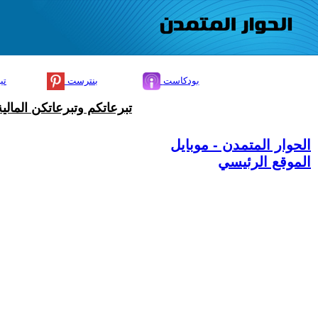
بودكاست
بنترست
تي
تبرعاتكم وتبرعاتكن المال
الحوار المتمدن - موبايل
الموقع الرئيسي