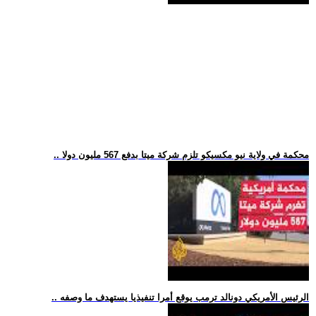
.. محكمة في ولاية نيو مكسيكو تلزم شركة ميتا بدفع 567 مليون دولا
.. الرئيس الأمريكي دونالد ترمب يوقع أمرا تنفيذيا يستهدف ما وصفه