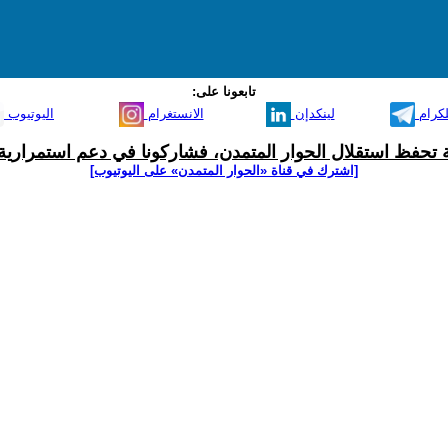
تابعونا على:
لكرام
لينكدإن
الانستغرام
اليوتيوب
ية تحفظ استقلال الحوار المتمدن، فشاركونا في دعم استمرارية 
[اشترك في قناة ‫«الحوار المتمدن» على اليوتيوب]