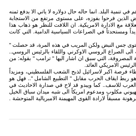
نمية البلد. انما حاله حال دولاره لا ياتي الا بدفع ثمنه
ن بعض الذين فرحوا بفوزه، على مستوى مرتفع من الاستجابة
قة مع الادارة الامريكية. ان اللافت للنظر هو ذهاب هذا
يداً ومستحدثاً في الصراعات السياسية الدامية. التي كانت
ستوى جس النبض ولكن المريب في هذه المرة، قد حصلت "
جه الى الصراع الروسي الاوكرني واللقاء بالرئيس الروسي..
لمصروفة، التي سبق ان اشار اليها " ترامب " بقوله: من
لرئيس الامريكي العائد.
اء فرصة اكبر لاسرائيل لذبح الشعب الفلسطيني، ومزيداً
و ربط ايقاف الحرب مقابل " التطبيع الشامل ".. فهل هو
 العرب للاسف.. كما ويبدو قد لاح في صدارة الاحاديث في
صهيوني مكلوب ومدعوم امريكاً الى شبه ميدان سباق الخيل
ة مسبقاً لارادة القوى المهيمنة الامبريالية المتوحشة .