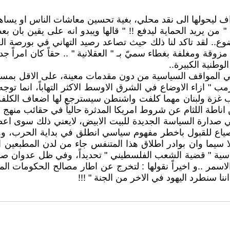
ليحولها الى نقد محلي، بغية تحسين معاشات الناس او يساهم في ت
ل " من يريد الحماية ليدفع !! " قالها ويبدو انه على يقين با
. لقد تاكد لنا ذلك حيث تصاعد رصيد التهاني في بورصة العلا
قة ومغلفة بغطاء سميّ بـ " العقلانية " .. حقاً كان امراً جد
طنية الكبيرة..
في المواقف السياسية من دون مقدمات معينة، على الاقل بم
مب " ازاء الاوضاع في الشرق الاوسط الاكثر التهاباً، انما تو
 غزة ولبنان مهما كلفت واشنطن سيسترجع لها اضعاف الكلفة ا
 اناطة اللثام عن شروط امريكا المدثرة حالياً في حقائب منهج ا
 صدارة السياسة الجديدة للبيت الابيض، لايعني ذلك سوى اعط
نصياع للقبول باخطر مفهوم سياسي انطلق في بداية الحرب، وه
 لا سيما وان بوادر اطلاق هذا المتنفس جاء من لدن المطبعين
الاساسية " قضية الشعب الفلسطيني " تحديداً، وفي ظل عدوان 
ر ..و اخيراً نقولها : لتخرج عن اطار مصالح الحكومات المرهون
ا سنطرد اليهود في الاخر من الجنة " !!!