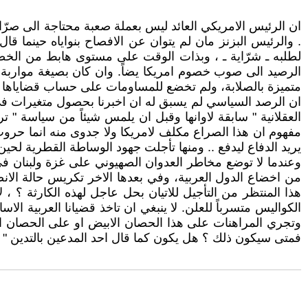
ان الرئيس الامريكي العائد ليس بعملة صعبة محتاجة الى صرّاف 
. والرئيس البزنز مان لم يتوان عن الافصاح بنواياه حينما قا
لطلبه ـ شرّاية ـ ، وبذات الوقت على مستوى هابط من الخضوع.
الرصيد الى صوب خصوم امريكا يضاً. وان كان بصيغة مواربة مزو
متميزة بالصلابة، ولم تخضع للمساومات على حساب قضاياها الو
ان الرصد السياسي لم يسبق له ان اخبرنا بحصول متغيرات 
العقلانية " سابقة لاوانها وقبل ان يلمس شيئاً من سياسة " تر
مفهوم ان هذا الصراع مكلف لامريكا ولا جدوى منه انما حروب
يريد الدفاع ليدفع .. ومنها تأجلت جهود الوساطة القطرية لحين
وعندما لا توضع مخاطر العدوان الصهيوني على غزة ولبنان في
من اخضاع الدول العربية، وفي بعدها الاخر تكريس حالة الا
هذا المنتظر من التأجيل للاتيان بحل عاجل لهذه الكارثة ؟ ،
الكواليس متسرباً للعلن. لا ينبغي ان تاخذ قضيانا العربية 
وتجري المراهنات على هذا الحصان الابيض او على الحصان الاسم
فمتى سيكون ذلك ؟ هل يكون كما قال احد المدعين بالتدين " انن