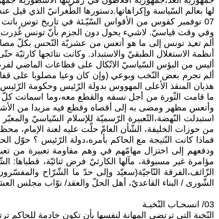
جمهوريّة الغد،جمهوريّة أفلاطون في رمزيّتها الأسطوريّة جمهو
لها بعالم السّياسة وإكراهاتها.دستورها الطّغرانيّ الذي قيل عن
07 نوفمبر كقوس من الأقواس السّيّـئة في تاريخ توس باتت 
وفي وقت قياسيّ. لاشيء يحول دون الجزم بأنّ تونس غُدِرت في ثو
ألم تعـِد تونس إلى ما هو أتعس من عشريّة النّحس بكلّ مصائبها
أنظمة الاستغلال الطبقيّ والاستبداد. وكانت نتائجها كارثيّة حت
أليس من البؤس السّياسيّ الاتّكال على فظاعات الماضي لفرض مآ
ألم تجرم بعض النّخب وبوعي (وإن كان وعيا مصلوبا على قفاه) ف
هذيان المنقذ الأعلى المهووس بدولة الرّئيس وحكومة الرّئيس 
ما قامت الثّورة من أجل نسفه والقطع معه،وما اسماتت كلّ ال
وأتعس مظهر ومضى به إلى أقصاه وقطع فيه مزيدا من الأشواط، بع
استبدلت النّهضة،التّعبيرة الرّسميّة للإسلام السّياسيّ والمعب
من حوزات الخليفة، الشّأن العامّ حلّت عليه لعنة الإمام، محظ
فماذا كانت النّتيجة مع الحاكم بأمره،دولة الرّئيس ؟ حوّل ال
ودفعهم إلى اختزال مهامّهم في وهم مقاومة تعبيرة من تعبي
الزّائف،الفرقة النّاجيّة(سعيّد وإلى حدّ ما الشّرّاح والمفسّ
الشّورى / البناء القاعديّ، أهل الحلّ والعقد/ نوّاب مجلس العش
03/ انسحـاب النّخبـة
النّخبة التي ترتضي المهانة لنفسها بأن تكون خادمة للحاكم تر