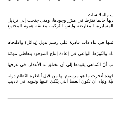
ف والملابسات.
بيديها حالما تفرّط في مبرّر وجودها، ومتى جنحت إلى ترذيل
يس المسايرة، المعارضة وليس التّزكية، معانقة هموم المجتمع
ها في بناء ذات قادرة على رسم بديل (بدائل) والالتحام
اد والتّورّط الواعي في إعادة إنتاج الموجود بتعاطي مهمّة
يب أنّ التّماهي يقودها إلى أن تختلق له الأعذار. في عرفها
 فهذه أنجزت ما هو مرسوم لها من قبل أباطرة النّظام دولة
 وتباه أن تكون العصا التي يتّكئ عليها وتنوبه في تأديب