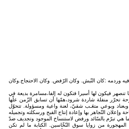
يه وردمه :كان النّبش. وكان الرّفض. وكان الاحتجاج.وكان
ا تنصهر فيكون لها أسيرا فتكون له إلفا،مسامرة بديعة في
ة تحرّر منفلة شاردة شرود،همّها أن تسابق الزّمن علّها
بعناد وبوعي متعَـب شقيّ، لعنة واعية ومسؤولة. تتحوّل
 وإعلان التّجاهر بها وإعادة إنتاج القبح ورسكلته وتجميله
 بما هي تبرّم بالسّائد ورفض لاستنساخ الموجود وتجديف ضدّ
 المهجورة من زوايا سوق النّخّاسين. الكتابة ما لم تكن