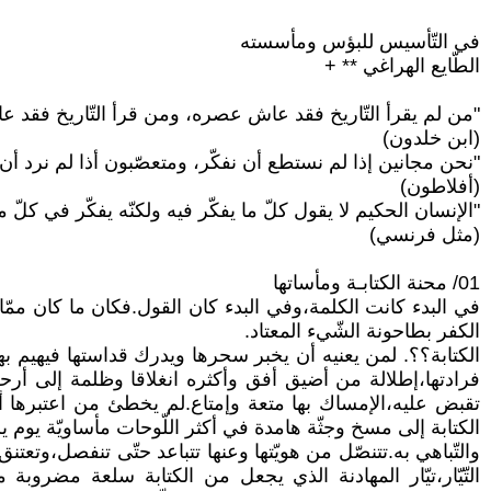
في التّأسيس للبؤس ومأسسته
الطّايع الهراغي ** +
"من لم يقرأ التّاريخ فقد عاش عصره، ومن قرأ التّاريخ فقد عا
(ابن خلدون)
"نحن مجانين إذا لم نستطع أن نفكّر، ومتعصّبون أذا لم نرد أن ن
(أفلاطون)
"الإنسان الحكيم لا يقول كلّ ما يفكّر فيه ولكنّه يفكّر في كلّ م
(مثل فرنسي)
01/ محنة الكتابـة ومأساتها
في البدء كانت الكلمة،وفي البدء كان القول.فكان ما كان ممّا
الكفر بطاحونة الشّيء المعتاد.
الكتابة؟؟. لمن يعنيه أن يخبر سحرها ويدرك قداستها فيهيم ب
فرادتها،إطلالة من أضيق أفق وأكثره انغلاقا وظلمة إلى أرحب
تقبض عليه،الإمساك بها متعة وإمتاع.لم يخطئ من اعتبرها أب
الكتابة إلى مسخ وجثّة هامدة في أكثر اللّوحات مأساويّة يوم 
والتّباهي به.تتنصّل من هويّتها وعنها تتباعد حتّى تنفصل،وتع
التّيّار،تيّار المهادنة الذي يجعل من الكتابة سلعة مضروبة