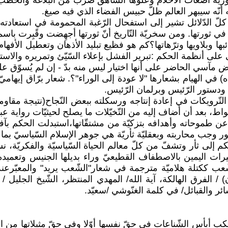
ريّة أضغاث الأحلام وعلوّها الشّاهق ضرب من البلاغة والخطب ال
ه أنّه سيبهر العالم ظلّ حبيس الفضاء الذي فيه صيغ.
كلّ الدّلائل تشير إلى استفحال الرّغبة المحمومة في استعاد
رتها. ومن سخريّة التّاريخ أنّ ثورتها أجهِضت وقًبِرت باسم ال
 وبلاويها وترّهاتها؟كم هو فظيع تبليد الأذهان وتعطيل الأفهام
ّى على أنظمة الحكم :تبرير الفشل بإعلاء السّيّئ وتمريره والاست
سي الحاضر على أنها اختيار ليس منه بدّ - إن لم يُسوّق على أ
ي الهيام بشعارها "لا عودة إلى الوراء"؟. شعار برّاق إيهاميّ
ودستور الرّئيس وبرلمان الرّئيس.
تّرويكات في إعادة إنتاجه ورسكلته ببعض النّجاح(نتيجة مقاوم
د أن أضاف إليه من التّخيّلات ما يصلح لحيثيّات رواية عبثيّة
ّر عن طموحاته وأهدافه بتزكيّة من مشتقّاتها،استبدلت الحكم بآف
ور وجب محاربته وبعقليّة ثأريّة هي جوهر الإسلام السّياسيّ ب
حكم إلى ثأر وتشفّ من كلّ معالم الحياة السّياسيّة والفكريّة
رات اليمين بالاصطفاف القطيعيّ وراء بديلها الجنيس وتعميد
رون) / الفرق الهالكة، آية الله/ المهدي المنتظر، الشّيخ الجلي
ائر والقبائل/ في كلمة الغنّوشي /سعيّد.
تكب أبأس الشّناعات في حقّ نفسها أوّلا وفي حقّ مثيلاتها من ا