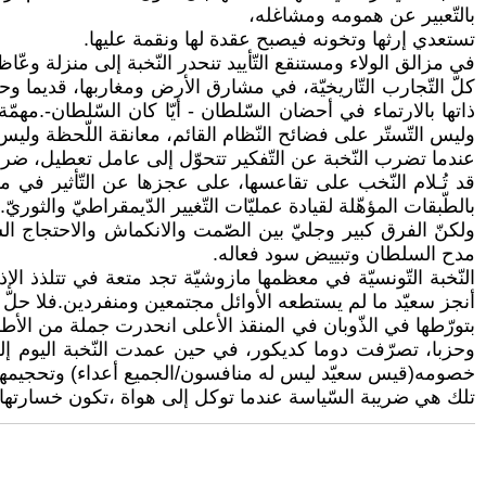
بالتّعبير عن همومه ومشاغله،
تستعدي إرثها وتخونه فيصبح عقدة لها ونقمة عليها.
في مزالق الولاء ومستنقع التّأييد تنحدر النّخبة إلى منزلة وع
كلّ التّجارب التّاريخيّة، في مشارق الأرض ومغاربها، قديما وح
ذاتها بالارتماء في أحضان السّلطان - أيّا كان السّلطان-.مهمّ
وليس التّستّر على فضائح النّظام القائم، معانقة اللّحظة وليس 
عندما تضرب النّخبة عن التّفكير تتحوّل إلى عامل تعطيل، ضر
قد تُـلام النّخب على تقاعسها، على عجزها عن التّأثير في 
بالطّبقات المؤهّلة لقيادة عمليّات التّغيير الدّيمقراطيّ والثور
ولكنّ الفرق كبير وجليّ بين الصّمت والانكماش والاحتجاج السّ
مدح السلطان وتبييض سود فعاله.
النّخبة التّونسيّة في معظمها مازوشيّة تجد متعة في تتلذذ الإذ
أنجز سعيّد ما لم يستطعه الأوائل مجتمعين ومنفردين.فلا حلّ إذن
بتورّطها في الذّوبان في المنقذ الأعلى انحدرت جملة من الأط
وحزبا، تصرّفت دوما كديكور، في حين عمدت النّخبة اليوم إلى
خصومه(قيس سعيّد ليس له منافسون/الجميع أعداء) وتحجيمهم
تلك هي ضريبة السّياسة عندما توكل إلى هواة ،تكون خسارتها 