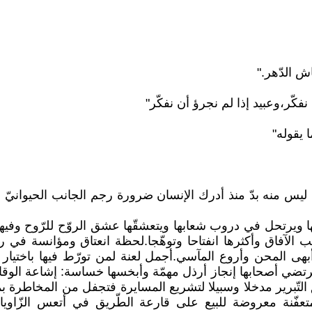
ش الدّهر."
فكّر،وعبيد إذا لم نجرؤ أن نفكّر"
ا يقوله"
 ليس منه بدّ منذ أدرك الإنسان ضرورة رجم الجانب الحيوانيّ ف
ها ويرتحل في دروب شعابها ويتعشقّها عشق الروّح للرّوح وفيه
 الآفاق وأكثرها انفتاحا وتوهّجا.لحظة انعتاق ومؤانسة في رح
هى المحن وأروع المآسي.أجمل لعنة لمن تورّط فيها باختيار و
يرتضي أصحابها إنجاز أرذل مهمّة وأبخسها خساسة: إشاعة الوقاحة
تنق التّبرير مدخلا وسبيلا لتشريع المسايرة فتجفل من المخاطرة
 متعفّنة معروضة للبيع على قارعة الطّريق في أتعس الزّاويا