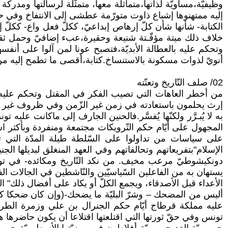
وظيفيّة،مساويّة لذاتها،متماثلة معها، متمثّلة لرسالتها ومد
إليه ممتهنوها إشباع ذاوت متورّمة عطشى إلى الانتفاخ وفي حاج
الكتابة- شأنها شأن كلّ إرهاص إبداعيّ، ككلّ فعل واع- ككلّ إن
خلاف ذلك ميتة مؤقّـتة شنيعة وحقيرة،عبء إضافيّ وحمل ثق
وتحكم عليه بالعطالة الأبديّة،فتصبح عونا لمن آلوا على أنفس
أنويّ لذوات مسكونة بالاستنساخ.كتابة،أقصى ما تطمح إليه من 
02/ صلف التّاريخ وتعنّته
من أخطر العاهات التي تصيب الفكر في المقتل وتحكم عليه 
إرث يحلمون باستعادته في زمن غير الزّمن وفي ظروف غير الظ
به لا يُبـرَّر ولكنّها يُفسَّر.فالحنين الجارف إلى ماكانت 
على سياسات من تداولوا على السّلطة طيلة المدّة التي تفص
يستهان به من الفاعلين السّياسيّين والنّاشطين في الجالات الف
الأعداء قبل الأصدقاء، ويجمع الكلّ أو يكاد على أفضال ذلك" ال
أليس من المضحك – وشرّ البليّة ما يضحك-(وإن كان ضحكا كالبكا
عليه مملكة قرطاج أيّام حكم الجنرال بن علي وزمرة الطرابل
تونس وفي حقّ ثورتها التي اقتلعتها اقتلاعا أن يكون حاضرها 