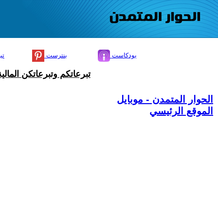
بودكاست
بنترست
تي
تبرعاتكم وتبرعاتكن المال
الحوار المتمدن - موبايل
الموقع الرئيسي