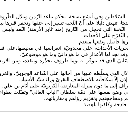
ّاظ السّلاطين وفي أبشع نسخة، بحكم تباعد الزّمن وتبدّل الظّرو
ديثا، تنهض دليلا على أنّ النّخبة تسير إلى حتفها وتحفر قبرها 
ة النّخبة التي تخجل من التّاريخ (منذ غابر الأزمنة) النّقد ول
التّفرّج على الأحداث.
رها حاصل ونفعها منعدم.
مجريات الأحداث، على محدوديّة انغراسها في محيطها،على فشل
يّ.وقد نجد لها الأعذار في ما هو ذاتيّ وما هو موضوعيّ.
لبيّ الذي قد تتوفّر له يوما ظروف تجذّره وتنقذه، وبين الارتد
لال الذي يسلّطه عليها من أحالها على التّقاعد الوجوبيّ، والغر
 إلاّ بمكافأته بالاصطفاف البقريّ وراء سيّد الأسياد.
راف إلى ما دون منزلة المعارضة الكرتونيّة على أيّام بن علي.
 وضع نفسها على ذمّة سلطان "الباب العالي" وتقبّلت بطواعيّة
 ومحاججتهم وتقزيم رؤاهم ومقارباتهم.
فادحة وكلفتها باهضة