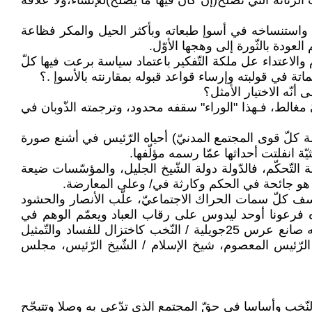
رّنّانة التي تصلح(إن كان فيها ما يصلح)للإنشاء،ولا علاقة
ته واستنساخه في أسوإ طبعاته وبأكثر الحيل والمكر فظاعة
عودة بالثّورة إلى وهجها الأوّل.
 والاعتداء عل ملكة التّفكير باعتماد سياسة برعت فيها كلّ
ماتة في قولبته وإرساء قواعد قبوله بمقارنته بالأسوإ .؟
نّه الاختيار الأمثل؟
 مغالط، فـهذا "الوراء" سقفه محدود، وترجمته الذّوبان في
ة كلّ قوى المجتمع المدنيّ) أحياه الرّئيس في أشنع صورة
 انفلتت أحداثها عمّا رسمه مؤلّفها.
ة التّحكّم، فالدّولة دولة الشّيخ الجليل، والمؤسّسات ضيعة
ما هو جائحة في الحكم وكارثة في/ وعلى المعارضة.
، نسف كلّ سمات الحراك الاجتماعيّ، علّب الأنصار والحشود
ه فرعونا أوحد ليدوس على رقاب العباد ويعمّم الوهم في
مؤامرة غير مسبوقة، مآلها الكارثيّ فرض ثنائيّة، قطباها: الشّعب ككتلة هلاميّة مترجمة في شعار"الشّعب يريد" والمعبّرعنه صانع عرس 25جويلية / النّخب كاختزال للفساد والتّمثيل
ل / الرّئيس المعصوم، شيخ الإسلام / الشّيخ الرّئيس، مجلس
لنّخب وأساسا في حقّ المجتمع الذي تدّعي به وصلا وتتبجّح