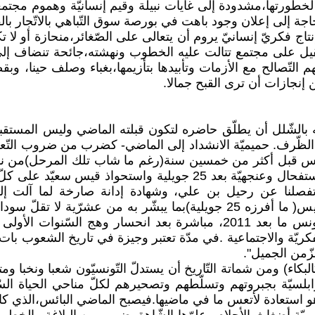
ركة لخطورتها،مشدودة إلى غايات نبيلة وقيم إنسانيّة وهموم مج
ة إلى إعلان وجود باهت في بورصة سوق التّباهي بالاتّجار بالقي
تاج فكريّ إنسانيّ يروم أن يتعالى على الصّغائر،منحازة أو لا 
يل على مجتمع تتالت عليه الخطوب ونهشته،جائحة تنضاف إلى 
هم التّصالح مع الأزمات وتأبيدها بتأزيمها،بغباء وصلف حينا، 
إنجازات أن ترى القبح جمالا.
بالشّلل أن يطلّق حاضره لتكون قبلته الماضي وليس المستق
ّرف. حميميّة الانشداد إلى الماضي- كضرب من ضروب التّعزية 
عليه تونس قبل أكثر من خمسين سنة(رغم ما شاب تلك المرحل)من 
المجهول على أيّام حكم التّرويكات مجتمعة ومنفردة وبأكثر استفحال وع
لنا عن رحيل بن علي، وشهادة إدانة صارخة لما آلت إليه أو
الإسلام"بتفريعاتهم وتحالفاتهم وفي العهد المنغلق لبديلها الجنيس( ما أفرزه 5
دونكيشوطيّ مرعب مخيف. من نكد التّاريخ ومكائده- في تونس ما بعد 2011، 
كريّة والاجتماعية .في مدّة تعتبر وجيزة في تاريخ الشعوب بات ز
زّمن الجميل".
ء) ومن شماتة التّاريخ أن يستدلّ التّونسيّون شعبا ونخبا ومت
سيّة بجبروتهم وتسلّطهم وتصحيرهم لكلّ مناحي الحياة السّيا
هو استعادة لأتعس ما في ماضيها.فيصبح الماضي البائس،الذي كان