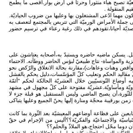
تمعيّة تصبح هباء منثورا وحرثا في أرض بوار.أقصى ما يطمح
م المنقولة .
تكون مهما ادّعى المشتغلون بها وعليها من ضروب الحياديّة.
جملة الأمراض الورميّة التي تتربص بالمجتمع لتعصف به
وبقصديّة أحيانا،تقودهم في ذلك رغبة رعناء في ترسيم حضور
بل. يسكن ماضيه حاضره ويستبدّ به،أصحابه يعتاشون على
والمواساة- نتاج طبيعيّ لبؤس الحاضر ووطأته. الاحتماء
نواقص وهنات وعاهات)،مقارنة بحالة الانغلاق والرّكض نحو
نجهيّة بعد 25 جويلية واستحواذ قيس سعيّد على كلّ مقاليد الحكم وتعليب كلّ المؤسّسات،دليل يحكم بالفشل
ضاع التّونسيّيين خلال العشريّة الحالكة لحكم "أئمّة
2 جويلية)بما يبشّر به من عشرّية لا تقلّ سوداويّة ومأساويّة.عشريّة مفتوحة على كلّ مجهول في مشهد
مباشرة بعد انحسار وهج السّنوات الأولى للثّورة،أن يصبح الماضي وليس المستقبل هو قبلة جزء لا
من بورقيبة محجّة ومنارة إليها يحنّ الجميع وعليها يتباكى
ابعين على فظاعة أوضاعهم المعيشيّة بعد الثّورة بما كانت
سيّة والاجتماعيّة والفكريّة؟؟أليس من الإجرام في حقّ
 دوما محّل احتجاج،هو الملاذّ والحلم؟؟