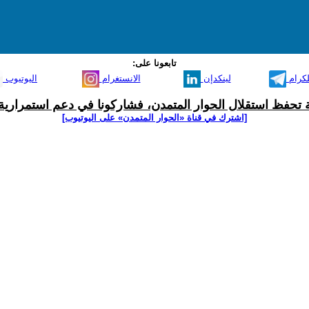
تابعونا على:
لكرام
لينكدإن
الانستغرام
اليوتيوب
ية تحفظ استقلال الحوار المتمدن، فشاركونا في دعم استمرارية 
[اشترك في قناة ‫«الحوار المتمدن» على اليوتيوب]