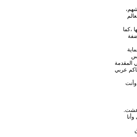
شهم،
عالم
 ،كما
ضفة
اية
حس
 المقدمة
حاكم عربي
وأنت
 عشت.
وأنا
ق