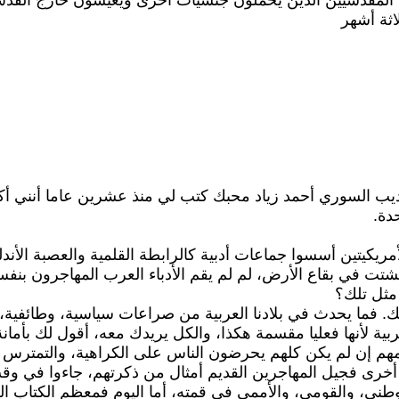
ن المقدسيين الذين يحملون جنسيات أخرى ويعيشون خارج القد
ثة أشهر
يب السوري أحمد زياد محبك كتب لي منذ عشرين عاما أنني أك
دة.
مريكيتين أسسوا جماعات أدبية كالرابطة القلمية والعصبة الأند
تت في بقاع الأرض، لم لم يقم الأدباء العرب المهاجرون بنف
 مثل تلك؟
. فما يحدث في بلادنا العربية من صراعات سياسية، وطائفية، 
ية لأنها فعليا مقسمة هكذا، والكل يريدك معه، أقول لك بأمانة
ظمهم إن لم يكن كلهم يحرضون الناس على الكراهية، والتمترس
ة أخرى فجيل المهاجرين القديم أمثال من ذكرتهم، جاءوا في وق
ني، والقومي، والأممي في قمته، أما اليوم فمعظم الكتاب ا