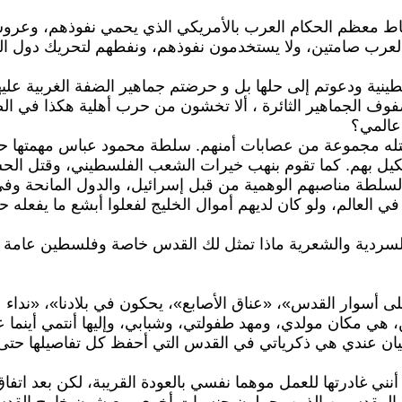
رتباط معظم الحكام العرب بالأمريكي الذي يحمي نفوذهم، وعرو
 العرب صامتين، ولا يستخدمون نفوذهم، ونفطهم لتحريك دول ال
ة ودعوتم إلى حلها بل و حرضتم جماهير الضفة الغربية عليها
وف الجماهير الثائرة ، ألا تخشون من حرب أهلية هكذا في ال
 عالمي؟
ي قتله مجموعة من عصابات أمنهم. سلطة محمود عباس مهمتها حم
لتنكيل بهم. كما تقوم بنهب خيرات الشعب الفلسطيني، وقتل ال
سلطة مناصبهم الوهمية من قبل إسرائيل، والدول المانحة وفي
ي العالم، ولو كان لديهم أموال الخليج لفعلوا أبشع ما يفعله 
ردية والشعرية ماذا تمثل لك القدس خاصة وفلسطين عامة 
 أسوار القدس»، «عناق الأصابع»، يحكون في بلادنا»، «نداء
 هي مكان مولدي، ومهد طفولتي، وشبابي، وإليها أنتمي أينما
يان عندي هي ذكرياتي في القدس التي أحفظ كل تفاصيلها حتى 
ني غادرتها للعمل موهما نفسي بالعودة القريبة، لكن بعد اتفا