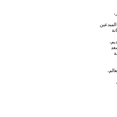
،
لمبدعين
تة
يم،
عد
ة
الم،