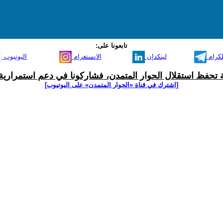
تابعونا على:
لكرام
لينكدإن
الانستغرام
اليوتيوب
ية تحفظ استقلال الحوار المتمدن، فشاركونا في دعم استمرارية 
[اشترك في قناة ‫«الحوار المتمدن» على اليوتيوب]