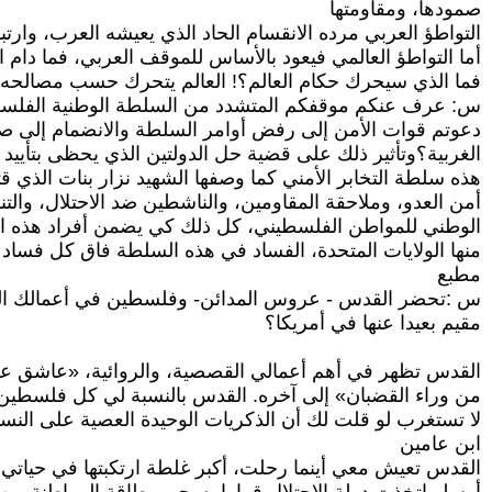
صمودها، ومقاومتها
التواطؤ العربي مرده الانقسام الحاد الذي يعيشه العرب، وا
أما التواطؤ العالمي فيعود بالأساس للموقف العربي، فما دام
فما الذي سيحرك حكام العالم؟! العالم يتحرك حسب مصالحه
س: عرف عنكم موقفكم المتشدد من السلطة الوطنية الفلسطيني
دعوتم قوات الأمن إلى رفض أوامر السلطة والانضمام إلى صف
الغربية؟وتأثير ذلك على قضية حل الدولتين الذي يحظى بتأييد
هذه سلطة التخابر الأمني كما وصفها الشهيد نزار بنات الذ
أمن العدو، وملاحقة المقاومين، والناشطين ضد الاحتلال، وا
الوطني للمواطن الفلسطيني، كل ذلك كي يضمن أفراد هذه ال
منها الولايات المتحدة، الفساد في هذه السلطة فاق كل فساد ف
مطبع
س :تحضر القدس - عروس المدائن- وفلسطين في أعمالك الس
مقيم بعيدا عنها في أمريكا؟
القدس تظهر في أهم أعمالي القصصية، والروائية، «عاشق على
من وراء القضبان» إلى آخره. القدس بالنسبة لي كل فلسطين،
لا تستغرب لو قلت لك أن الذكريات الوحيدة العصية على النس
ابن عامين
القدس تعيش معي أينما رحلت، أكبر غلطة ارتكبتها في حياتي أن