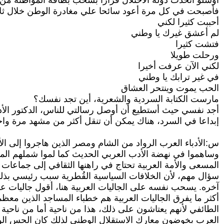
أوسلو اتخذت دولة الاحتلال قرارا بسحب بطاقة المواطنة م
فأصبحت في كل مرة أعود سائحا علي مغادرة الوطن خلال ثلا
أحببت كثيرا لكني
لم أعشق غيرك يا وطني
فتشت كثيرا
ورحلت طويلا
لكني الآن عرفت أخيرا
في غير ترابك يا وطني
الحب يموت وينتحر العشاق
مارست الكتابة السردية والشعرية، أين تجد نفسك؟
أجد نفسي حيث أستطيع أن أوصل رسالتي للناس، الدكتور الأد
إبداعا في السرد، هناك يمكن أن تنقل أكثر من مشهد مرة واح
س:الأدباء العرب الرواد من الشام ومصر الذين هاجروا إلى الأ
وساهموا في نهضة الأدب العربي الحديث كما لموا شملهم المش
المسعى والأمة العربية تحتاج في راهنها الثقافي إلى جماعات
سؤال مهم، لأن الخلافات السياسية القُطرية سبب رئيسي بذلك
آخره. يسحب نفسه على الجاليات العربية هنا، أقول جاليات عرب
أكثر ما يفرق الجاليات العربية هم خطباء المساجد الذين مع
الطائفي لأنهم يعتاشون على ذلك، هذا من ناحية أما من ناحي
العرب بخوضون معارك الاستقلال الوطني لذلك كان الحس الوط