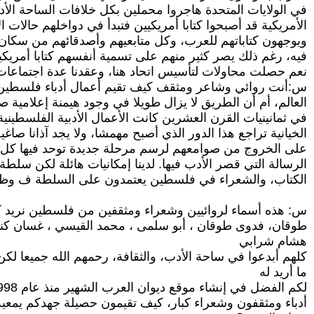
في الولايات المتحدة هاجروا محملين بكل خلافات الساحة الأد
الأمريكية قد أصبحوا كتابا أمريكيين فتبدأ في دواخلهم حالات 
ويوجهون كتاباتهم للعرب، وكل متابعيهم وأصدقائهم من سكان ا
فيه، رغم ذلك يصر كثير منهم على تسمية أنفسهم كتابا أمريكي
نعم حصلت محاولات لتأسيس اتحاد هنا، وعقدنا عدة اجتماعات
س:أنت روائي وشاعر ومثقف كيف تقيم أعمال أدباء فلسطين 
العالم، أم أن الطريق لا يزال طويلا في وجود هيمنة إعلامية ص
في ثمانينيات القرن العشرين كانت الأعمال الأدبية الفلسطينية،
الخيانية تراجع هذا الدور الذي أصبح مهمشا، ولا يجد آذانا 
على الخروج من صوامعهم لرسم مرحلة جديدة توحد فيها كل
الرسالة التي قصر الأدب فيها. لدينا إمكانيات هائلة لكن سلطة
الكتاب، والشعراء في فلسطين يعتمدون على السلطة ف وظائف
س: هذه أسماء لروائيين وشعراء ومثقفين من فلسطين نريد كل
طوقان، فدوى طوقان ، أبو سلمى ، محمد القيسي ، غسان كنف
هشام شرابي
كلهم أبدعوا في ساحة الأدب، والثقافة، رحمهم الله جميعا لك
ما أريد له
لكم الفضل في إنشاء موقع ديوان العرب الشهير منذ عام 1998 والذي ساهم في الارتقاء بالكتابة الأدبية الإلكترونية وقد كتب فيه
أدباء ومثقفون وشعراء كبار، كيف تقيمون حصيلة جهدكم يمعية