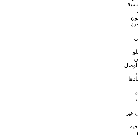
نسية
شون
دة.
ى
لو
ن
 أوصل
دها
م
 غير