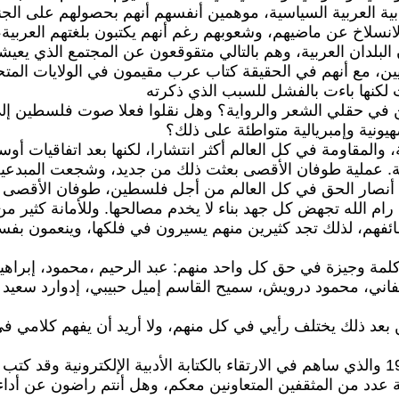
بية العربية السياسية، موهمين أنفسهم أنهم بحصولهم على الج
الانسلاخ عن ماضيهم، وشعوبهم رغم أنهم يكتبون بلغتهم العربية،
لبلدان العربية، وهم بالتالي متقوقعون عن المجتمع الذي يعي
ين، مع أنهم في الحقيقة كتاب عرب مقيمون في الولايات المتح
 لكنها باءت بالفشل للسبب الذي ذكرته
في حقلي الشعر والرواية؟ وهل نقلوا فعلا صوت فلسطين إل
هيونية وإمبريالية متواطئة على ذلك؟
 والمقاومة في كل العالم أكثر انتشارا، لكنها بعد اتفاقيات أوس
صاغية. عملية طوفان الأقصى بعثت ذلك من جديد، وشجعت المبدعي
 أنصار الحق في كل العالم من أجل فلسطين، طوفان الأقصى
 رام الله تجهض كل جهد بناء لا يخدم مصالحها. وللأمانة كثير من
هم، لذلك تجد كثيرين منهم يسيرون في فلكها، وينعمون بفسا
مة وجيزة في حق كل واحد منهم: عبد الرحيم ،محمود، إبراهي
اني، محمود درويش، سميح القاسم إميل حبيبي، إدوارد سعيد ،
ن بعد ذلك يختلف رأيي في كل منهم، ولا أريد أن يفهم كلامي في
 عدد من المثقفين المتعاونين معكم، وهل أنتم راضون عن أداء