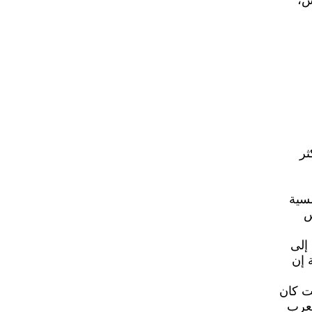
س،
ثر
لسية
س
إلى
 إن
ت كان
لعرب