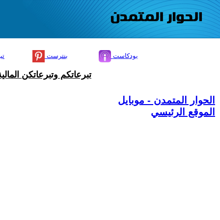
بودكاست
بنترست
تي
تبرعاتكم وتبرعاتكن المال
الحوار المتمدن - موبايل
الموقع الرئيسي