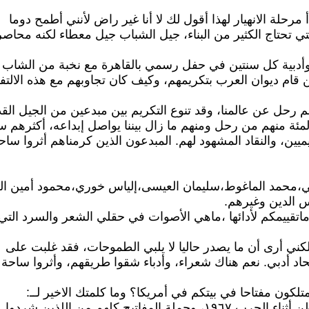
حلة الانهيار لهذا أقول لك لا أنا غير راض لأنني أطمح دوما
 تحتاج الكثير من البناء، جيل الشباب جيل معطاء لكنه محاصر
أدبية كل سنتين في حفل رسمي بالقاهرة مع نخبة من الشاب ا
ن قام ديوان العرب بتكريمهم، وكيف كان تجاوبهم مع هذه الالتفا
 رحل عن عالمنا، وقد تنوع التكريم بين مبدعين من الجيل القد
ئة منهم من رحل ومنهم ما زال بيننا يواصل إبداعه، أكثرهم س
ميين، والنقاد المشهود لهم. المبدعون الذين كرمناهم أثروا ساح
،محمد الماغوط،سليمان العيسى،إلياس خوري،محمود أمين الع
 الدين وغيرهم.
ماتقييمكم لأدائها ،ماهي الأصوات في حقلي الشعر والسرد التي
ا، لكني أرى أن ما يصدر حاليا لا يلبي الطموحات، فقد غلبت على
حاد أدبي. نعم هناك شعراء، وأدباء شقوا طريقهم، وأثروا ساحة
تلكون مفتاحا في بيتكم في أمريكا؟ وما كلمتك الاخير لــ:
يح كلهم من اللذين شردوا