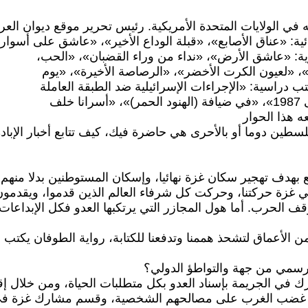
ي الولايات المتحدة الأمريكية. رئيس تحرير موقع ديوان الع
ائية: «عناق الأصابع»، «قبلة الوداع الأخير»، «عاشق على أسوار
ية: «عاشق الأرض»، «نداء من وراء القضبان»، «الحب،
«لعيون الكرت الأخضر»، «الرصاصة الأخيرة»، «يوم
 دراسية: «الإجراءات الإسرائيلية ضد الطبقة العاملة
ه هذا الحوار
ن دوما أو بالأحرى هي حاضرة فيك، كيف تتابع أخبار الإبادة
ع بهدف تهجير سكان غزة نهائيا، وإسكان المستوطنين بدلا منهم،
في غزة حركتنا، وحركت كل شرفاء العالم الذين قدموا، ويقدمو
ف الحرب. أما هول المجازر التي يرتكبها العدو فكل الإبداعات
ن الأعماق لتشحذ هممنا وتدفعنا للكتابة، رواية الطوفان يكتب
رسمي من جهة والتواطؤ الدولي؟
في الجريمة بإسناد العدو بكل متطلبات الحياة، ومن خلال إق
شى غضب الغرب على مصالحهم الشخصية، وقسم مشارك غزة ف