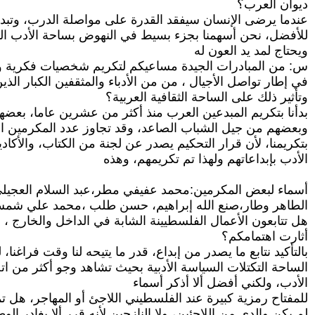
ديوان العرب؟
عندما يرضى الإنسان سيفقد القدرة على مواصلة الدرب، وتبدأ مر
للأفضل، نحن أسهمنا بجزء بسيط في النهوض بساحة الأدب التي
ويحتاج لمد يد العون له
س: من المبادرات الجيدة مساعيكم لتكريم شخصيات فكرية و
في إطار تواصل الأجيال ، من من الأدباء والمثقفين الكبار الذي
وتأثير ذلك على الساحة الثقافية العربية؟
بدأنا بتكريم المبدعين العرب منذ أكثر من عشرين عاما، بعضهم
وبعضهم من جيل الشباب الصاعد، وقد تجاوز عدد المكرمين الم
بتكريمنا، لأن قرار التحكيم يصدر عن لجنة من الكتاب، والأكادي
الأدب بإبداعاتهم ولهذا تم تكريمهم، وهذه
أسماء لبعض المكرمين:محمد عفيفي مطر،عبد السلام العجيلي
الطاهر وطار،صنع الله إبراهيم، حسن طلب ،محمد علي شمس
هل تتابعون الأعمال الفلسطيينة الشابة في الداخل والخارج ، 
أثارت اهتمامكم؟
بالتأكيد نتابع ما يصدر من إبداع، قدر ما يتيحه لنا وقت فراغن
الساحة التكتلات السياسة الأدبية بحيث تشاهد وجو أكثر من ات
الأدب، ولكني أفضل ألا أذكر أسماء
للمفتاح رمزية كبيرة عند الفلسطيني اللاجئ أو المهاجر، هل تم
لم يكن والدي من اللاجئين، ولا النازحين لأنه قرر ألا يغادر الوطن أثناء الحرب ١٩٦٧، وحملة المفات