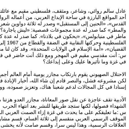
عادل سالم روائي، وشاعر، ومثقف، فلسطيني مقيم مع عائلته ف
أحد المواقع البارزة في ساحة الإبداع العربي، من أعماله الرو
القدس»، «الحنين إلى المستقبل» وصدر له ثلاثة دواوين شعر
والمطر» كما صدر له عدة مجموعات قصصية: «ليش ياجارة؟»، 
ماطر في منيابولس»، «يحكون في بلادنا». كما صدر له عدة كتب
الفلسطينية وحركتها النقابية في الضفة والقطاع من 1967 إلى 1987»، «في ضيافة (الهنود الحمر)»، «أسرانا خلف
القضبان»، «أمة الإسلام في الولايات المتحدة». وقد كان لنا مع
س: أنت مقدسي مقيم في المهجر ومع ذلك أنت حاضر في فلسطي
في غزة وما تأثيرها عليك وعلى إبداعك؟
الاحتلال الصهيوني يقوم بارتكاب مجازر يومية أمام العالم أجم
لكن مشروعه فشل، والنصر قادم إن شاء الله، أخبار الإبادة 
إسنادا في كل المجالات لدعم شعبنا هناك، وتعزيز صموده، ووق
الأدبية تقف عاجزة عن نقل صور المعاناة، مجازر العدو هزتنا م
الشهداء فصولها، لكنها ستجد طريقها للنشر بعد انتهاء الحرب
س :ما تعليقكم على ما يحدث في غزة إزاء الصمت العربي ال
الموقف الرسمي العربي منقسم إلى ثلاثة أقسام، قسم مشارك 
العلاقات الرسمية، وهذا ليس سرا، وقسم صامت لأنه يخ