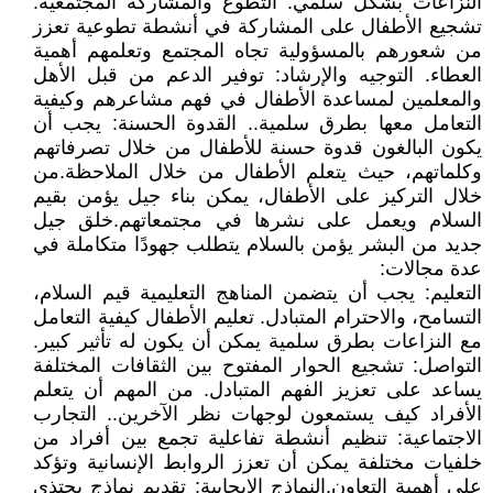
النزاعات بشكل سلمي. التطوع والمشاركة المجتمعية:
تشجيع الأطفال على المشاركة في أنشطة تطوعية تعزز
من شعورهم بالمسؤولية تجاه المجتمع وتعلمهم أهمية
العطاء. التوجيه والإرشاد: توفير الدعم من قبل الأهل
والمعلمين لمساعدة الأطفال في فهم مشاعرهم وكيفية
التعامل معها بطرق سلمية.. القدوة الحسنة: يجب أن
يكون البالغون قدوة حسنة للأطفال من خلال تصرفاتهم
وكلماتهم، حيث يتعلم الأطفال من خلال الملاحظة.من
خلال التركيز على الأطفال، يمكن بناء جيل يؤمن بقيم
السلام ويعمل على نشرها في مجتمعاتهم.خلق جيل
جديد من البشر يؤمن بالسلام يتطلب جهودًا متكاملة في
عدة مجالات:
التعليم: يجب أن يتضمن المناهج التعليمية قيم السلام،
التسامح، والاحترام المتبادل. تعليم الأطفال كيفية التعامل
مع النزاعات بطرق سلمية يمكن أن يكون له تأثير كبير.
التواصل: تشجيع الحوار المفتوح بين الثقافات المختلفة
يساعد على تعزيز الفهم المتبادل. من المهم أن يتعلم
الأفراد كيف يستمعون لوجهات نظر الآخرين.. التجارب
الاجتماعية: تنظيم أنشطة تفاعلية تجمع بين أفراد من
خلفيات مختلفة يمكن أن تعزز الروابط الإنسانية وتؤكد
على أهمية التعاون.النماذج الإيجابية: تقديم نماذج يحتذى