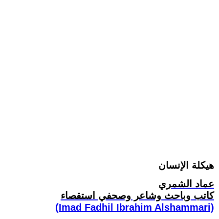
هيكلة الإنسان
عماد الشمري
كاتب وباحث وشاعر وصحفي استقصاء
(Imad Fadhil Ibrahim Alshammari)