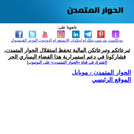
تابعونا على:
بودكاست
بنترست
تيلكرام
لينكدإن
الانستغرام
اليوتيوب
التويتر
الفيسبوك
تبرعاتكم وتبرعاتكن المالية تحفظ استقلال الحوار المتمدن،
فشاركونا في دعم استمرارية هذا الفضاء اليساري الحر
[اشترك في قناة ‫«الحوار المتمدن» على اليوتيوب]
الحوار المتمدن - موبايل
الموقع الرئيسي