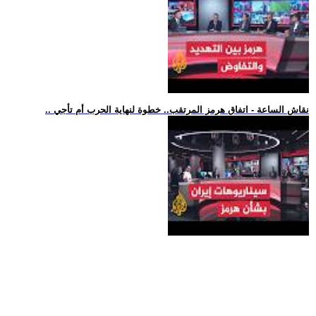
.. نقاش الساعة - اتفاق هرمز المرتقب.. خطوة لنهاية الحرب أم تأجي