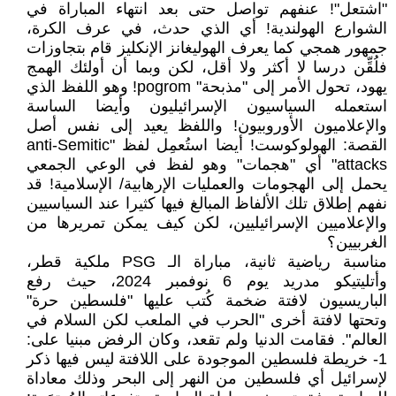
"اشتعل"! عنفهم تواصل حتى بعد انتهاء المباراة في
الشوارع الهولندية! أي الذي حدث، في عرف الكرة،
جمهور همجي كما يعرف الهوليغانز الإنكليز قام بتجاوزات
فلُقِّن درسا لا أكثر ولا أقل، لكن وبما أن أولئك الهمج
يهود، تحول الأمر إلى "مذبحة" pogrom! وهو اللفظ الذي
استعمله السياسيون الإسرائيليون وأيضا الساسة
والإعلاميون الأوروبيون! واللفظ يعيد إلى نفس أصل
القصة: الهولوكوست! أيضا استُعمِل لفظ "anti-Semitic
attacks" أي "هجمات" وهو لفظ في الوعي الجمعي
يحمل إلى الهجومات والعمليات الإرهابية/ الإسلامية! قد
نفهم إطلاق تلك الألفاظ المبالغ فيها كثيرا عند السياسيين
والإعلاميين الإسرائيليين، لكن كيف يمكن تمريرها من
الغربيين؟
مناسبة رياضية ثانية، مباراة الـ PSG ملكية قطر،
وأتليتيكو مدريد يوم 6 نوفمبر 2024، حيث رفع
الباريسيون لافتة ضخمة كُتب عليها "فلسطين حرة"
وتحتها لافتة أخرى "الحرب في الملعب لكن السلام في
العالم". فقامت الدنيا ولم تقعد، وكان الرفض مبنيا على:
1- خريطة فلسطين الموجودة على اللافتة ليس فيها ذكر
لإسرائيل أي فلسطين من النهر إلى البحر وذلك معاداة