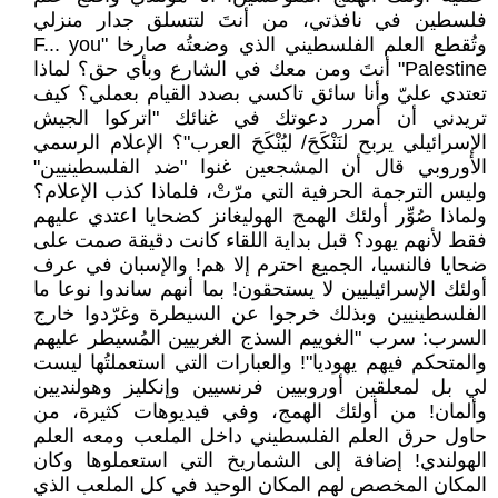
فلسطين في نافذتي، من أنتَ لتتسلق جدار منزلي
وتُقطع العلم الفلسطيني الذي وضعتُه صارخا "F... you
Palestine" أنتَ ومن معك في الشارع وبأي حق؟ لماذا
تعتدي عليّ وأنا سائق تاكسي بصدد القيام بعملي؟ كيف
تريدني أن أمرر دعوتك في غنائك "اتركوا الجيش
الإسرائيلي يربح لنَنْكَحَ/ ليُنْكَحَ العرب"؟ الإعلام الرسمي
الأوروبي قال أن المشجعين غنوا "ضد الفلسطينيين"
وليس الترجمة الحرفية التي مرّتْ، فلماذا كذب الإعلام؟
ولماذا صُوِّر أولئك الهمج الهوليغانز كضحايا اعتدي عليهم
فقط لأنهم يهود؟ قبل بداية اللقاء كانت دقيقة صمت على
ضحايا فالنسيا، الجميع احترم إلا هم! والإسبان في عرف
أولئك الإسرائيليين لا يستحقون! بما أنهم ساندوا نوعا ما
الفلسطينيين وبذلك خرجوا عن السيطرة وغرّدوا خارج
السرب: سرب "الغوييم السذج الغربيين المُسيطر عليهم
والمتحكم فيهم يهوديا"! والعبارات التي استعملتُها ليست
لي بل لمعلقين أوروبيين فرنسيين وإنكليز وهولنديين
وألمان! من أولئك الهمج، وفي فيديوهات كثيرة، من
حاول حرق العلم الفلسطيني داخل الملعب ومعه العلم
الهولندي! إضافة إلى الشماريخ التي استعملوها وكان
المكان المخصص لهم المكان الوحيد في كل الملعب الذي