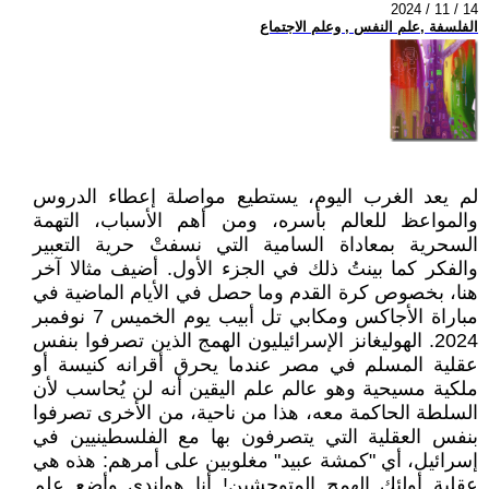
2024 / 11 / 14
الفلسفة ,علم النفس , وعلم الاجتماع
لم يعد الغرب اليوم، يستطيع مواصلة إعطاء الدروس
والمواعظ للعالم بأسره، ومن أهم الأسباب، التهمة
السحرية بمعاداة السامية التي نسفتْ حرية التعبير
والفكر كما بينتُ ذلك في الجزء الأول. أضيف مثالا آخر
هنا، بخصوص كرة القدم وما حصل في الأيام الماضية في
مباراة الأجاكس ومكابي تل أبيب يوم الخميس 7 نوفمبر
2024. الهوليغانز الإسرائيليون الهمج الذين تصرفوا بنفس
عقلية المسلم في مصر عندما يحرق أقرانه كنيسة أو
ملكية مسيحية وهو عالم علم اليقين أنه لن يُحاسب لأن
السلطة الحاكمة معه، هذا من ناحية، من الأخرى تصرفوا
بنفس العقلية التي يتصرفون بها مع الفلسطينيين في
إسرائيل، أي "كمشة عبيد" مغلوبين على أمرهم: هذه هي
عقلية أولئك الهمج المتوحشين! أنا هولندي وأضع علم