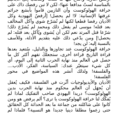
بالمناسبة لستُ مدافعا عنها!- لكن لا تبن رفضك ذاك على
خرافة الهولوكوست وأن النازيين قاموا بأبشع جرائم
عرفتها الإنسانية: لا! لم يحصل! [أرفضُ اليهودية وكل
الأديان رفضا قطعيا لكنها لم تُشرّع شوي وأكل المخالف
بعد قتله! موسى لم يفعل ذلك ومحمد لم يُشرّع ذلك!
شرّعا قتل المرتد نعم لكن أن يُشوى ويُأكل بعد قتله: لم
يحصل!] ومن يدّعي ذلك عليه بتقديم الأدلة، وللأسف
بالنسبة إليه: لن يجد!
خرافة الهولوكوست عند تجاوزها وبالدليل، سُتعيد بعدها
قراءة التاريخ قراءة أخرى، ستجعلكَ تفهم أكثر كل ما
حصل في العالم منذ نهاية الحرب الثانية إلى اليوم، أي
كل شيء سيتغيّر عندك: السياسة، الفكر، الأدب....
والفلسفة! ولذلك أنشر هذه المواضيع في محور
الفلسفة!
الأديان والأيديولوجيات أثّرت في الفلسفة، فكيف يُعقل
أن يُجهَل أن العالم محكوم منذ نهاية الحرب بدين
الهولوكوست؟ دريدا اليهودي صاحب التفكيك لماذا لم
يُفكّك لنا خرافة الهولوكوست يا ترى؟ ألم يرفض هو ومن
كانوا على شاكلته من جماعة ما بعد الحداثة كل الحقائق
حتى زعموا مطلقا دينيا جديدا هو النسبية؟ فلماذا لم