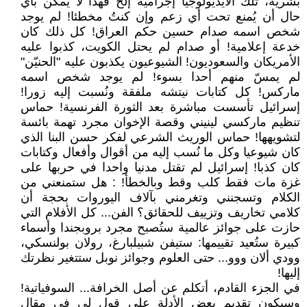
بشرية، تلك الأيديولوجيا إجرامية إلخ فهذا لا يُمكن بأي
حال أن يُمنع تحت أي زعم وإن كنتُ مخطئا! لم يوجد
شخص اسمه صدام حسين حكم العراق! كل ذلك كان
خدعة إعلامية! أو صدام لم يحتل الكويت، كذبوا عليه
الأمريكان والسعوديون! الشيوعيون يكذبون عليه "الحنيّن"
لم يمسّ منهم أحدا بسوء! لم يوجد شخص اسمه
ماركس! كل كتابات نيتشه ملفقة ونُسبت إليه زورا!
إسرائيل تأسست مباشرة بعد الثورة الفرنسية! حماس
تنظيم ماركسي لينيني وقصة الإخوان مجرد تهمة بائسة
لتشويهها! حماس الوريث الشرعي لفكر حسن البنا الذي
كان شيوعيا وكل ما نُسب إليه من أقوال وأفعال وكتابات
كان كذبا! إسرائيل لم تقتل مدنيا واحدا في حربها على
غزة مات فقط كلب وقط وبالخطأ! : هل ستمنعني من
الكلام وتسجنني وتغرمني بآلاف اليوروات بحجة أن
كلامي تخاريف وتزييف للحقائق؟ الفن... كل الأفلام التي
حازت على جوائز عالمية ستُصبح مجرد بروبجندا وأسماء
كبيرة ستُعيد تقييمها: ستيفن شبيلبارغ، رولان بولنسكي،
وودي ألان ووو... حتى العلوم وجوائز نوبل ستتغير نظرتك
إليها!
في الجزء القادم، أتكلم عن أصل الخرافة... السوفياتية!
وسيكون تقديم بعض الأدلة على قول لي في مقال