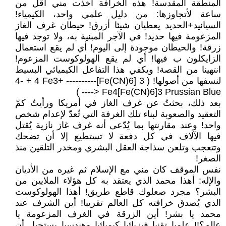
المنطقة المقدسة! هذه الخرافة أخذت مني أقل من
ساعة لأتجاوزها: من دليل علمي واحد، الكيمياء!
السيانيد+الحديد يعطيان شيئا أزرق! حيطان غرف الغاز
المزعومة فيها حديد! في الآجر المبنية به، ولا توجد فيها
زرقة! والحيطان موجودة إلى اليوم! أي لم يقع استعمال
الزايكلون ب فيها! أي لم يقع الهولوكوست المزعوم!
انتهينا من القصة! ويكفي هذا التفاعل الكيميائي البسيط
لنسفها من أصولها! ( 3 [Fe(CN)6]4- + 4 Fe3+ ----------
----> Fe4[Fe(CN)6]3 Prussian Blue )
بعد ذلك، بحثتُ عن غرف الغاز في أمريكا ورأيتُ كمّ
التعقيد والصعوبة لبناء تلك الغرفة التي تُعدّ لإعدام شخص
واحد! وعند مقارنتها بما يُدّعى أنه غرف غاز نازية يُقتل
فيها الآلاف في كل دفعة لا تستطيع إلا أن تضحك
وتتعجب وتلعن سذاجة العقل البشري ومخدر التلقين منذ
الصغر!
نفس الموقف كان مني مع الإسلام ثم غيره من الأديان
والإله: أهذا محمد الذي يعتقد به كل هؤلاء الملايين من
البشر؟ مجرد صعلوك قاطع طريق! أهذا الهولوكوست
الذي يُصدق خرافته كل العالم تقريبا! أين الشرف عند
محمد يا بشر! أين الزرقة في الغرف المزعومة يا
عالم؟!! علميا تقنيا فيزيائيا كيميائيا وهندسيا يستحيل أن