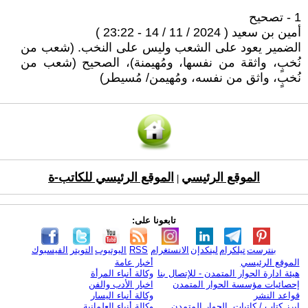
1 - تصحيح
أمين بن سعيد ( 2024 / 11 / 14 - 23:22 )
الضمير يعود على الشعب وليس على النخب. (شعب من
نُخبٍ، واثقة من نفسها، ومُهيمنة)، الصحيح (شعب من
نُخبٍ، واثق من نفسه، ومُهيمن/ مُسيطر)
الموقع الرئيسي
الموقع الرئيسي للكاتب-ة
|
تابعونا على:
بنترست
تيلكرام
لينكدإن
الانستغرام
RSS
اليوتيوب
التويتر
الفيسبوك
الموقع الرئيسي
أخبار عامة
هيئة ادارة الحوار المتمدن - للإتصال بنا
وكالة أنباء المرأة
إحصائيات مؤسسة الحوار المتمدن
اخبار الأدب والفن
قواعد النشر
وكالة أنباء اليسار
ابرز كتاب / كاتبات الحوار المتمدن
وكالة أنباء العلمانية