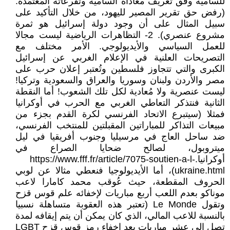
للسامية وفق تعريف معاداة السامية وتفرعاته المُعتمَدة:
(رفض حق تقرير المصير لليهود، من خلال التأكيد على
سبيل المثال على أن وجود دولة إسرائيل هو ثمرة
مشروع عنصري). 2- التظاهرات الرياضية ليست مجالا
للعمل السياسي والأيديولوجي. الأمر مختلف مع
التصريحات العلنية في الإعلام الغربي عن إسرائيل
الكبرى والتي تتجاوز فلسطين وتُعتبر إعلان حرب على
مصر والأردن ولبنان وسوريا والعراق والسعودية وتركيا!
ليست عنصرية ولا مُعادية لكل تلك الشعوب! أما النقطة
الثانية فنتذكر التعاطي الغربي مع الحرب في أوكرانيا
فمثلا (سيتبرع الاتحاد الفرنسي لكرة القدم بجزء من
مبيعات التذاكر للمباراتين المقبلتين للمنتخب الفرنسي،
ضد ساحل العاج في مرسيليا وجنوب أفريقيا في ليل
ميتروبول، لصالح ضحايا الصراع في
أوكرانيا.https://www.fff.fr/article/7075-soutien-a-l-
ukraine.html)، أما الأيديولوجيا فنعطي مثالا عن لوبي
الحروف المقطعة، حيث عُوقب محمد كامارا لاعب
موناكو بعدم اللعب أربع مباريات لإخفائه علم قوس قزح
وتقول Le Monde (تعتبر هذه العقوبة متساهلة نسبيا
بالنسبة للاعب المالي، الذي كان يمكن أن يتم إيقافه لمدة
تصل إلى عشر مباريات بعد إخفاء رمز قوس قزح LGBT