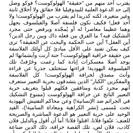
يقترب أحد منهم من "حقيقة" الهولوكوست؟ فوكو وصل
إلى حد الدعوة العلنية للبيدوفيليا فلا حقائق ولا أخلاق ثابتة
وغير متغيرة، لكنه كدريدا لم يقترب من الهولوكوست! ولا
أحد فعل! فكيف تكون فلسفة أصلا والفيلسوف يجهل
وهما عظيما معاصرا له أو يُمجّده ويرفض حتى مجرد
التشكيك فيه؟ ما الفرق بين فعله ذاك وبين رجل الدين؟
أين العقل؟ أين حب الحكمة والبحث عن الحقيقة؟ ترى
كيف يمكن تفنيد على الأقل مبادئ كل أولئك الفلاسفة
من حقيقة خرافية الهولوكوست؟ حنة آرنت وآيشمانها! لم
يوجد أصلا معسكرات إبادة كما زعمت وخَرّفتْ تلك
الفيلسوفة اليهودية! قراءتها ستختلف جذريا عن قراءة
وأنتَ مصدق لخرافة الهولوكوست! كل الفلاسفة
والمفكرين "الكبار" الذين يتشدقون بحرية التعبير ستعرف
أنهم مجرد كذبة ومنافقين فكلهم قبلوا بتعريف حرية
التعبير الناتج عن خرافة الهولوكوست (ممنوع التشكيك
في الجرائم ضد الإنسانية!) وعن محاكم التفتيش اليهودية
تحت مُسمى (نشر الكراهية ومعاداة السامية!)، القيد
الوحيد على حرية التعبير هو الدعوة المباشرة والصريحة
للعنف: عنّفوا فلانا، اقتلوا فلانا! أما أن أقول وبالدليل فلان
كاذب، فلان لص، تلك القصة خرافة، ذلك الدين صناعة