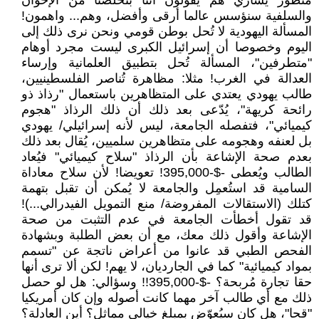
منظور يساري هم يقولون أننا بتخلصنا من الإخوان
والسلفية سنؤسس عالما أرقى وأفضل، وهم... واهمون!
المسألة اليهودية لا تُحل بوطن قومي ونحن نرى ذلك إلى
اليوم وخصوصا أن إسرائيل الكبرى ليست مجرد أوهام
"متطرفين"، المسألة تُحل بتطبيق العلمانية وإرساء
العدالة في الغرب! مثلا: مظاهرة تُناصر الفلسطينيين،
طالب يهودي يعتدي على المتظاهرين باستعمال "رذاذ ذو
رائحة كريهة"، يُدّعى بعد ذلك أن ذلك الرذاذ "هجوم
كيميائي"، فتفصله الجامعة، ليس لأنه إسرائيلي/ يهودي
بل لعنفه وهجومه على متظاهرين سلميين، يُقال بعد ذلك
بعدم صحة الإشاعة بأن الرذاذ "سلاح كيميائي" فيُعاد
الطالب ويُعطى -$-395,000! تعويضا! لأن سلاح معاداة
السامية قد استُعمِل والجامعة لا يُمكن أن تقبل بتهمة
كتلك (الاستقالات المفروضة/ منع التمويل الفيدرالي...)!
قد تقول أخطأت الجامعة في عدم التثبت من صحة
الإشاعة وأقول ذلك معك، مع أن بعض الطلبة وبشهادة
الفحص الطبي قد عانوا من أعراض ناتجة عن "تسمم
بمواد كيميائية" كما في الجارديان، لا يهم! لكن ألا ترى أنها
حقا تجارة مُربحة؟ -$-395,000!! وسؤالي: هل لو حصل
ذلك مع أي طالب آخر مهما كانت أصوله وإن كان أمريكيا
"قحا"، هل كان سيُعوّض بمبلغ خيالي مماثل؟ أين العادلة؟