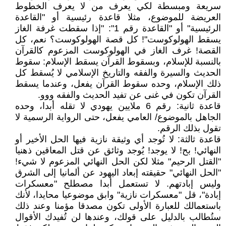
سريعة ومبسطة لكي يعرف من لا يعرف الخطوط
العريضة للموضوع، مثلا قاعدة رئيسية أو "القاعدة
الرئيسية" أو "القاعدة رقم 1": "إذا سقطت غرفة الغاز
يسقط الهولوكوست"! كل قصة الهولوكوست؟ نعم، كل
القصة! غرف الغاز في الهولوكوست المزعوم كالقرآن
بالنسبة للإسلام، وبسقوط القرآن يسقط الإسلام: سقوط
الحديث والسيرة والفقه والتاريخ الإسلامي لا يُسقط كل
ذلك الإسلام، وحده سقوط القرآن يفعل، وعندما يسقط
القرآن تكون في غنى عن تفيد الحديث والفقه ووو.
قاعدة ثانية: رقم 6 ملايين يهودي لا تقله أبدا، وحده
الجاهل بالموضوع/ العامي يفعل، حتى الرواية الرسمية لا
تقول بذلك الرقم.
قاعدة ثالثة: لا تُوجد أي وثيقة نازية فيها الحل الأخير أو
النهائي! بح! لا يوجد! يُوجد وثائق عن قتل المعاقين ذهنيا
"القتل الرحيم" مثلا لكن الحل النهائي المزعوم لا شيء!
"الحل النهائي" حقيقته إبعاد اليهود عن ألمانيا إلى الشرق
وليس إبادتهم. لا تستعمل أبدا مصطلح "معسكرات
إبادة"، قل "معسكرات نازية" وابق موضوعيا محايدا، لأنك
باستعمالك للعبارة الأولى تكون مصدقا مؤمنا وعند ذلك
ستُطالب بالدليل على قولك، وعندها لن تُفيدك الأقوال