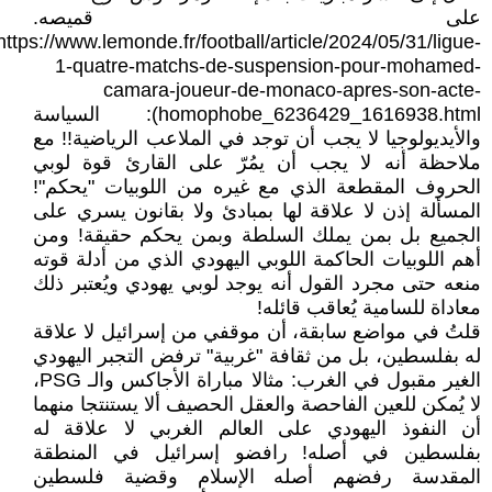
على قميصه.
https://www.lemonde.fr/football/article/2024/05/31/ligue-
1-quatre-matchs-de-suspension-pour-mohamed-
camara-joueur-de-monaco-apres-son-acte-
homophobe_6236429_1616938.html): السياسة
والأيديولوجيا لا يجب أن توجد في الملاعب الرياضية!! مع
ملاحظة أنه لا يجب أن يمُرّ على القارئ قوة لوبي
الحروف المقطعة الذي مع غيره من اللوبيات "يحكم"!
المسألة إذن لا علاقة لها بمبادئ ولا بقانون يسري على
الجميع بل بمن يملك السلطة وبمن يحكم حقيقة! ومن
أهم اللوبيات الحاكمة اللوبي اليهودي الذي من أدلة قوته
منعه حتى مجرد القول أنه يوجد لوبي يهودي ويُعتبر ذلك
معاداة للسامية يُعاقب قائله!
قلتُ في مواضع سابقة، أن موقفي من إسرائيل لا علاقة
له بفلسطين، بل من ثقافة "غربية" ترفض التجبر اليهودي
الغير مقبول في الغرب: مثالا مباراة الأجاكس والـ PSG،
لا يُمكن للعين الفاحصة والعقل الحصيف ألا يستنتجا منهما
أن النفوذ اليهودي على العالم الغربي لا علاقة له
بفلسطين في أصله! رافضو إسرائيل في المنطقة
المقدسة رفضهم أصله الإسلام وقضية فلسطين