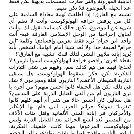
الدينية الموروثة والتي صارت كمسلمات بديهية لكن فقط
عند الجهلة بالموضوع فلا تكن منهم.
تشبيه مع الفارق: إذا أطلقتَ تُهمة معاداة السامية على
كل من يرفض خرافة الهولوكوست وأنت لا تعلم أي
شيء عن الموضوع، يكون حالكَ كمسلمة تقول لكَ -وأنتَ
تُحاول إخراجها من الوحل الإسلامي الغارقة فيه- أنتَ
واحد "ابن حرام" تُريد فقط تعريتي وإفسادي! وكلمة "ابن
حرام" لطيفة جدا ولا تُعد شيئا أمام اتهامكَ لشخص بأنه
يُريد إبادة ملايين البشر، لذلك قلتُ "تشبيه مع الفارق"!
نقطة أخرى: رافضو خرافة الهولوكوست ليسوا نازيين! لا
تُخدَع! فيهم من هم كذلك نعم، وفيهم من شتى التيارات
الفكرية! لكن، فكِّر: بسقوط الهولوكوست، هل ستبقى
النازية الشيطان الأعظم؟ النازيون قتلة ومجرمون لا شك
في ذلك، لكن هل الحلفاء كانوا أحسن منهم؟ من أجرم يا
ترى النازيون أم من ألقى القنابل الذرية على المدنيين؟
هل ستالين كان أحسن حالا من هتلر أم أنهم كلهم كانوا
"تقريبا" سواء؟ جرائم الحرب التي قام بها الإنكليز
والأمركيان في إبادة المدن الألمانية وقتل مئات الآلاف
من المدنيين تُعد أبشع الجرائم بعد القنابل الذرية وليس
الهولوكوست المزعوم! مهما كانت خلفيتك الفكرية،
ارفض النازية واقدح فيها ما شئتَ -ولتذهب إلى الجحيم