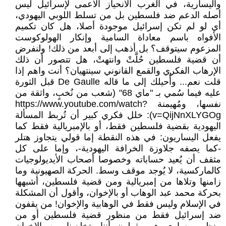
واليسارية، في الغرب الانحياز الأعمى لإسرائيل ليس
أصله الدعم ضد فلسطين بل من تسلط اللوبي اليهودي،
أي لو لم تكن إسرائيل موجودة أصلا، هل كان تكميم
الأفواه باسم معاداة السامية وإنكار الهولوكوست
المزعوم سيتوقف؟ بل أذهب إلى أبعد من ذلك! ولنفرض
أن قضية فلسطين حُلَّتْ وانتهتْ، هل تتصور أن ذلك
الإرهاب الفكري والقمع القانوني سينتهيان؟ أنت واهم إذا
قلت نعم... وأُحيلك إلى ما قاله De Gaulle قبل الثورة
عليه فيما سُمي بـ "ماي 68" (شعب من نُخبٍ، واثقة من
نفسها، ومُهيمنة https://www.youtube.com/watch?
v=QijNnXLYGOg): خلل فكري كبير أن تُربط المسألة
اليهودية بقضية فلسطين فقط، أو بالإمبريالية فقط كما
يفعل اليساريون: في هذه النقطة إما قولي يتجاوز هتلر
-كما يصفه جلاوزة الخرافة اليهودية-، وإما على كل
مثقف أن يُعيد حساباته وخصوصا أصحاب الأيديولوجيات
كالماركسية، لا يُوجد موقف وسط. الحركة الصهيونية وما
زامنها وتلاها من إمبريالية ومن قضية فلسطين، أشبهها
بحركة محمد عبد الوهاب أو بالإخوان، وأقول أن المشكلة
في الإسلام وليس فقط في الوهابية والإخوان! من يقفون
ضد إسرائيل فقط من منظور قضية فلسطين أو من