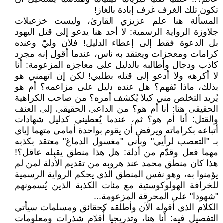
تكون تلك الغرف غرف إبادة بالغاز!
المسألة هنا علم عزيزي القارئ، وليست خزعبلات
جلاوزة الرواية الرسمية: لا أحد هنا يدعو إلى قتل اليهود
بل الدعوة فقط إلى إعطاء الدليل! فلان وليّ وعنده
كرامات ومعجزات ويعتقد به ناس، عندما أقول إنه مجرد
كاذب ودجال وأطالبه بالدليل على معاجزه المزعومة: أنا
لا أكرهه ولا أدعو إلى قتله بطلبي! لكن إن اتهمني هو
بذلك، ماذا تَفهم؟ هل عنده دليل على مزاعمه؟ أم هو
يُريد التخلص مني كيلا يُكشف أمره؟ من صاحب الكراهية
الحقيقي هنا: أنا أم هو؟ من الداعي الحقيقي إلى العنف
والقتل: أنا أم هو؟ ثم، عندما يُعطيني كدليل شهادات
أتباعه بكراماته ويرفض أن يقوم بواحدة أمامي متهما إياي
بـ "التعصب لرأيي" وبأني "مغسول الدماغ" معتقد بكذبه
مهما فعل وقدّم من أدلة: هل هذا منطق يقبله عاقل؟!
هذا كان منطق محمد عند هروبه من تقديم الأدلة لمن لم
يؤمنوا به، وهو نفس المنطق الذي يحكم الرواية الرسمية
للخرافة الهولوكوستية مع مئات الكذبة الذين يُسمونهم
"شهودا" على المحرقة المزعومة...
الكلام الذي أقوله الآن وأطلقه كحقائق ومسلمات سيأتي
التفصيل فيه: أنا هنا، وتدريجيا أُقدّم ش‍‍ذرات ومعلومات