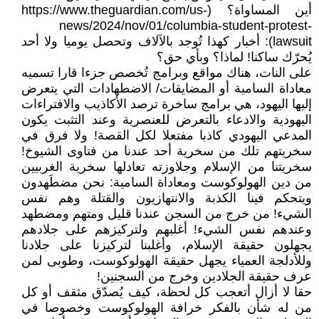
أين المساواة؟ (https://www.theguardian.com/us-
news/2024/nov/01/columbia-student-protest-
lawsuit): أخبار كهذا تُوجد بالآلاف وتحصل يوميا ولا أحد
يُحرّك ساكنا! لماذا؟ وبأي حق؟
على النات، هناك مواقع وبرامج تُخصص جزءا قارا تسميه
معاداة السامية أو المضايقات/ الاضطهادات التي يتعرض
إليها اليهود، هي برامج ساخرة ترصد الأكاذيب والافتراءات
اليهودية والادعاء بالتعرض للعنصرية وعند التثبت يكون
المدعي اليهودي كاذبا مفتعلا لكل القصة! ولا فرق في
سخريتهم تلك من سخرية أحد عندنا من فتاوى الشيوخ!
سخريتنا من الإسلام وجلاوزته تعادلها سخرية الغربيين
من دين الهولوكوست ومعاداة السامية: نحن مضطَهدون
ويتحكم فينا الكذبة والانتهازيون والقتلة وهم نفس
الشيء! من خرج من السجن عندنا قليل ومتهم ومضطهد
وعندهم نفس الشيء! أغلبهم ولتركيزهم على جلادهم
يجهلون حقيقة الإسلام، وأغلبنا لتركيزنا على جلادنا
وللأدلجة العمياء يجهل حقيقة الهولوكوست، وطوبى لمن
عرف حقيقة الجلادين وخرج من السجنين!
حقا لا أزال أتعجب كل لحظة، كيف يُصدّق مثقف أو كل
من له شأن بالفكر خرافة الهولوكوست وخصوصا في