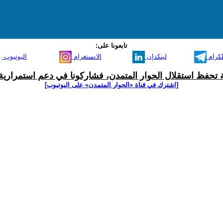
تابعونا على:
لكرام
لينكدإن
الانستغرام
اليوتيوب
ية تحفظ استقلال الحوار المتمدن، فشاركونا في دعم استمرارية 
[اشترك في قناة ‫«الحوار المتمدن» على اليوتيوب]