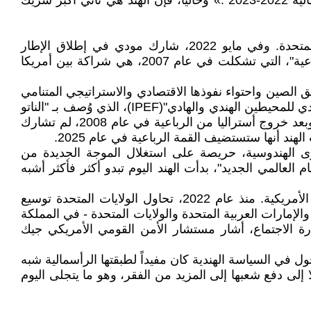
(تجارة الماس بشكل أساسي)، تنوعت تجارة البضائع ووصلت إلى حوالي 10.7 مليار دولار (باستثناء الدفاع) خلال السنة المالية 2022-2023".» وحاليا، فإن الهند هي ثاني أكبر شريك
وفي عهد مودي، نجحت الهند في ترسيخ نفسها بقوة باعتبارها شريكاً صغيراً في المحور الغربي الذي تقوده الولايات المتحدة. وفي مايو 2022، شارك مودي في إطلاق الإطار
الاقتصادي للازدهار لمنطقة المحيطين الهندي والهادئ في طوكيو. يعد IPEF ذراعًا اقتصاديًا للحوار الأمني الرباعي أو "الرباعية"، التي تشكلت في عام 2007، هي شراكة بين أمريكا
الصين واحتواء نفوذها الاقتصادي والاستراتيجي المتنامي
في جميع أنحاء العالم، وخاصة في آسيا وأفريقيا. وليس من المستغرب أن تطلق عليه الصين، عندما تم بعث "الإطار الاقتصادي للمحيطين الهندي والهادي"(IPEF)، الذي وُصف بـ "الناتو
الاقتصادي". فالرباعية، بحكم هيكلها، هي إمبريالية، وحتى النظام السابق، لم تظهر الهند أي اهتمام بالاستمرار في الرباعية. وبعد خروج أستراليا من الرباعية في عام 2008، لم تشارك
ند أنها ستستضيف القمة الرباعية في عام 2025.
ى الهندوسية، حريصة على استغلال الموجة الجديدة من
م العالمي الجديد"، بدأت الهند اليوم تبدو أكثر فأكثر أشبه
وفي هذا السياق، يجب أن يؤخذ في الاعتبار دعم الهند الوقح لإسرائيل لأن إسرائيل جزء مهم جدًا من سياسة "الرباعية" الأمريكية. منذ عام 2022، تحاول الولايات المتحدة توسيع
لإمارات العربية المتحدة والولايات المتحدة - في المملكة
ارة الاجتماع، أشار مستشار الأمن القومي الأمريكي جيك
ول في السياسة الهندية كان مفيداً لطبقتها الرأسمالية شبه
ا إلى دفع شعبها إلى المزيد من الفقر، وهو ما يتجلى اليوم