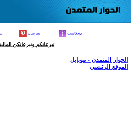
بودكاست
بنترست
تي
تبرعاتكم وتبرعاتكن المال
الحوار المتمدن - موبايل
الموقع الرئيسي