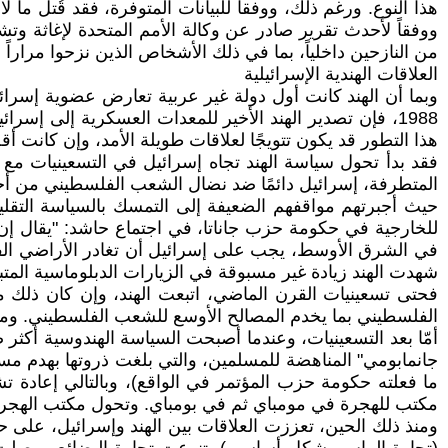
من النازحين داخلياً، بما في ذلك الأشخاص الذين نزحوا مراراً وتكراراً،
العلاقات الهندية الإسرائيلية
1988، فإن تصدير الهند الأخير للمعدات العسكرية إلى إس
هذا التطور قد يكون تتويجًا لعلاقات طويلة الأمد، وإن كانت أق
فقد بدأ تحول سياسة الهند تجاه إسرائيل في التسعينيات مع 
المتطرفة، إسرائيل دائمًا ضد نضال الشعب الفلسطيني من أجل
للخارجية في حكومة حزب جاناتا، في اجتماع حاشد: "يقال إن 
شهدت الهند زيادة غير مسبوقة في الزيارات الدبلوماسية المتباد
فحتى تسعينيات القرن الماضي، اتبعت الهند، وإن كان ذلك من
الفلسطيني بما يخدم المصالح الأوسع للشعب الفلسطيني. ومع
جانمابومي" المناهضة للمسلمين، والتي بلغت ذروتها بهدم م
ما فعلته حكومة حزب المؤتمر في الواقع)، وبالتالي إعادة ت
مكتب للهجرة في مومباي ثم في بومباي. وتحول مكتب الهجرة 