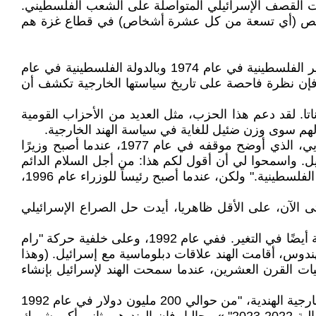
متوفرة، فقد قُتل ما لا يقل عن 40,435 فلسطينياً، وأصيب 93,534 آخرين في عمليات القصف الإسرائيلي المتواصلة على الشعب الفلسطيني.
 وكالة الأمم المتحدة لإغاثة وتشغيل اللاجئين الفلسطينيين، فإن "ما لا يقل عن 1.9 مليون شخص (أي تسعة من كل عشرة أشخاص) في قطاع غزة هم
وبما أن الهند كانت أول دولة غير عربية تعارض عضوية إسرائيل في الأمم المتحدة في عام 1948، واعترفت بمنظمة التحرير الفلسطينية في عام 1974 وبالدولة الفلسطينية في عام
ذلك، فإن نظرة فاحصة على تاريخ سياستها الخارجية تكشف أن
تا. لقد دعم هذا الحزب، مثل العديد من الأحزاب القومية
لهم سوى وزن ضئيل للغاية في سياسة الهند الخارجية.
حيث أجبرتهم مواقفهم الضعيفة إلى التمسك بالسياسة التقليدية. ويمكن فهم ذلك جيدًا من خلال تصريح أتال بيهاري فاجبايي، الذي أوضح موقفه في عام 1977، عندما أصبح وزيرًا
ل. واسمحوا لي أن أقول لكم هذا: من أجل السلام الدائم
في الشرق الأوسط، يجب على إسرائيل أن تغادر الأراضي الفلسطينية التي احتلتها بشكل غير قانوني. ويجب تثبيت الحقوق الفلسطينية." ولكن، عندما أصبح رئيساً للوزراء عام 1996،
ى الآن، على الأقل ظاهريا، أيدت حل الصراع الإسرائيلي
أمّا بعد التسعينيات، وعندما أصبحت السياسة الهندوسية أكثر صرامة وتعزز خطابها المناهض للأقليات، بدأت السياسة الداخلية أيضًا في التغير. ففي عام 1992، وعلى خلفية حركة "رام
دوس، أقامت الهند علاقات دبلوماسية مع إسرائيل. (وهذا
نيات القرن العشرين، عندما سمحت الهند لإسرائيل بإنشاء
ومنذ ذلك الحين، تعززت العلاقات بين الهند وإسرائيل، على حساب الشعب الفلسطيني. فوفقا لملف من وزارة الشؤون الخارجية الهندية، "من حوالي 200 مليون دولار في عام 1992