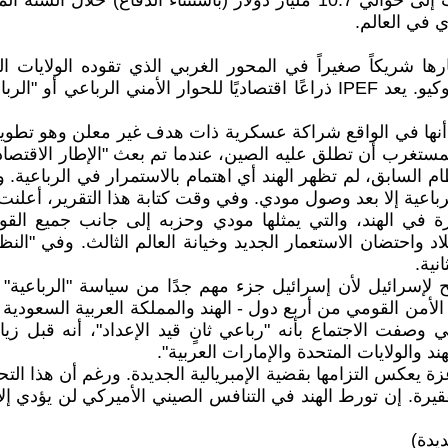
 في العالم.
 أنها في الواقع شراكة عسكرية ذات هدف غير معلن وهو تطويق 
اعية إلا بعد وصول مودي. وفي وقت كتابة هذا التقرير، أعلنت اله
في الهند، والتي يمثلها مودي وحزبه إلى جانب جميع القو
اد واحتضان الاستعمار الجديد وخيانة العالم الثالث. وفي "النظا
نية.
من القومي من أربع دول - الهند والمملكة العربية السعودية وا
 وصفت الاجتماع بأنه "رباعي ثانٍ قيد الإعداد"، أنه قبل زي
والولايات المتحدة والإمارات العربية".
ة يعكس التزامها بقضية الإمبريالية الجديدة. ورغم أن هذا التح
لفقيرة. إن تورط الهند في التنافس الصيني الأميركي لن يؤدي إل