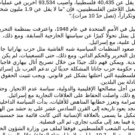
هذا النوع. ورغم ذلك، ووفقاً للبيانات ال
ووفقاً لأحدث تقرير صادر عن
 (تصل حدّ 10 مرات)."
رائيل يمثل تحولًا كبيرًا عن سياستها الخارجية السابقة. ومع 
ل علنية، مع إسرائيل.
صعود المنظمات السياسية شبه الفاشية مثل حزب بهاراتيا جانا
 التحرير والحكم الذاتي. ومع ذلك، حتى التسعينيات، لم يكن 
حكومة حزب جاناتا المشكلة حديثًا لن تدعم العرب بل إسرائي
لة بين البلدين.
 أجل مصالحها الإقليمية والدولية، سياسة عدم الانحياز. وحت
 ذلك، واصلت الحفاظ على العلاقات التجارية مع إسرائيل.
سجد يعود تاريخه إلى القرن السادس عشر على يد حشد من الهن
شكيل ما يسمى بالعلاقة الإنسانية التي كانت قائمة منذ خمسي
فيما بعد إلى مكتب تجاري، ثم الى قنصلية.