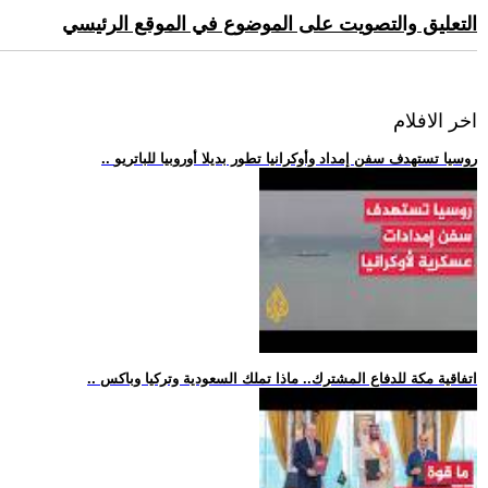
التعليق والتصويت على الموضوع في الموقع الرئيسي
اخر الافلام
.. روسيا تستهدف سفن إمداد وأوكرانيا تطور بديلا أوروبيا للباتريو
.. اتفاقية مكة للدفاع المشترك.. ماذا تملك السعودية وتركيا وباكس