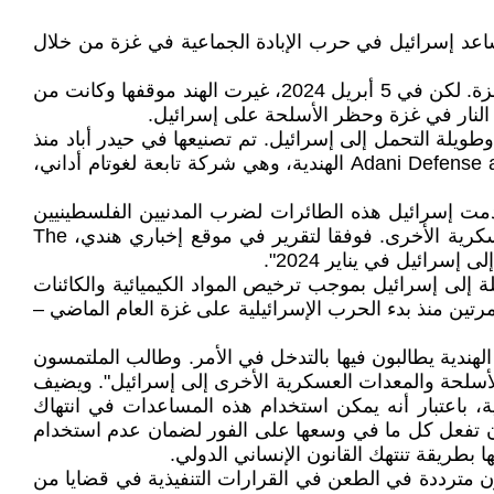
 تساعد إسرائيل في حرب الإبادة الجماعية في غزة من خلال
ففي 12 ديسمبر 2023، صوتت الهند لصالح قرار الجمعية العامة للأمم المتحدة الذي يدعو إلى وقف فوري لإطلاق النار في غزة. لكن في 5 أبريل 2024، غيرت الهند موقفها وكانت من
من 20 طائرة بدون طيار من طراز "هرماس Hermes 900" متوسطة الارتفاع وطويلة التحمل إلى إسرائيل. تم تصنيعها في حيدر أباد منذ
عام 2018 من قبل شركة Adani-Elbit Advanced Systems India Ltd، وهي مشروع مشترك بين شركة Adani Defense and Aerospace الهندية، وهي شركة تابعة لغوتام أداني،
تخدمت إسرائيل هذه الطائرات لضرب المدنيين الفلسطينيين
ومنازلهم. بالإضافة إلى ذلك، تقوم الهند أيضًا، من خلال شركاتها العامة والخاصة، بتزويد إسرائيل بالعديد من المنتجات العسكرية الأخرى. فوفقا لتقرير في موقع إخباري هندي، The
تي تصدر المتفجرات والملحقات ذات الصلة إلى إسرائيل بموجب ترخيص المواد الكيميائية والكائنات
قد تم السماح لها بتصدير هذه الموادّ مرتين منذ بدء الحرب الإسرائيلية على غزة العام الماضي –
لعليا الهندية يطالبون فيها بالتدخل في الأمر. وطالب الملتمسون
 الأسلحة والمعدات العسكرية الأخرى إلى إسرائيل". ويضيف
ة، باعتبار أنه يمكن استخدام هذه المساعدات في انتهاك
لهند أن تفعل كل ما في وسعها على الفور لضمان عدم استخدام
 بطريقة تنتهك القانون الإنساني الدولي.
ون مترددة في الطعن في القرارات التنفيذية في قضايا من