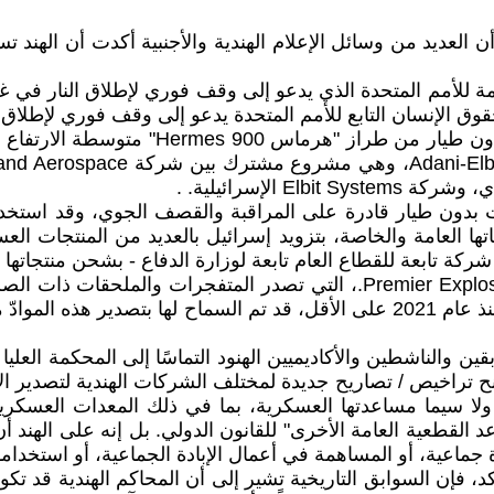
ن العديد من وسائل الإعلام الهندية والأجنبية أكدت أن الهند
وفي فبراير من هذا العام، سلمت الهند أكثر 
الإسرائيلية. .
طائرات بدون طيار قادرة على المراقبة والقصف الجوي، وقد اس
"وبالمثل، ذكرت The Wire أن شركة هندية خاصة، Premier Explosives Ltd.، ال
الحية والمواد والمعدات والتكنولوجيات الخاصة (SCOMET) منذ عام 2021 على الأقل، 
يين السابقين والناشطين والأكاديميين الهنود التماسًا إلى المحكمة ا
ن منح تراخيص / تصاريح جديدة لمختلف الشركات الهندية لتصدير
، ولا سيما مساعدتها العسكرية، بما في ذلك المعدات العسكري
القواعد القطعية العامة الأخرى" للقانون الدولي. بل إنه على ا
 جماعية، أو المساهمة في أعمال الإبادة الجماعية، أو استخدامها
 فإن السوابق التاريخية تشير إلى أن المحاكم الهندية قد تك