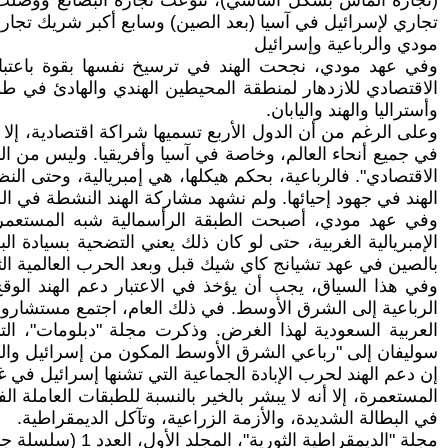
تجاري لإسرائيل في آسيا (بعد الصين) وسابع أكبر شريك تجاري
مودي والرباعية وإسرائيل
وأستراليا والهند واليابان.
وعلى الرغم من أن الدول الأربع تسميها شراكة اقتصادية، إلا
الهند في جهود إحيائها. ولم نشهد مشاركة الهند النشطة في الرب
وفي عهد مودي، أصبحت الطبقة الرأسمالية شبه المستعمرة 
الإمبريالية الغربية، حتى لو كان ذلك يعني التضحية بسيادة البل
بالصين في عهد تشيانج كاي شيك قبل وبعد الحرب العالمية الثا
الرباعية إلى الشرق الأوسط. في ذلك العام، اجتمع مستشارو الأ
العربية السعودية لهذا الغرض. وذكرت مجلة "دبلومات"، التي
سوليفان إلى "رباعي الشرق الأوسط المكون من إسرائيل والهند 
إن دعم الهند لحرب الإبادة الجماعية التي تشنها إسرائيل في غز
المستعمرة، إلا أنه لا يبشر بالخير بالنسبة للطبقات العاملة ا
في البطالة الشديدة، والأزمة الزراعية، وتآكل الديمقراطية.
مجلة "الديمقراطية الثورية"، المجلد الأول، العدد 1 (سلسلة جديدة)