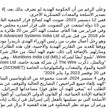
وعلى الرغم من أن الحكومة الهندية لم تعترف بذلك بعد، إلا أ
تصدير الأسلحة والمعدات العسكرية الأخرى.
بين 13 دولة امتنعت عن التصويت على قرار أصدره مجلس حقوق الإنسان التابع للأمم المتحدة يدعو إلى وقف فوري لإطلاق النار في غزة وحظر الأسلحة على إسرائيل.
وهو رجل أعمال مقرب من رئيس الوزراء الهندي ناريندرا مودي، وشركة Elbit Systems 
ووفقاً للعديد من التقارير الهندية والأجنبية، فإن هذه ال
Wire، "سُمح أيضًا لشركة Munitions India Ltd (MIL) - وهي شركة تابعة للقطاع العام تابعة لوزارة الدفاع - بشحن منتجاتها إلى إسرائيل في يناير 2024".
في 20 نوفمبر 2023 و1 يناير 2024”.
وفي 4 سبتمبر 2024، قدمت مجموعة من الدبلوماس
"الهند بإلغاء جميع التراخيص / التصاريح الحالية والتوقف ع
الطلب أنه "ينبغي للهند أن تعلق فورًا مساعداتها لإسرائيل
لاتفاقية الإبادة الجماعية، أو القانون الدولي الإنساني، أو 
الأسلحة التي تم تسليمها بالفعل إلى إسرائيل في ارتكاب إبادة
ورغم أن موعد نظر المحكمة في هذه القضية لا يزال غير مؤكد،