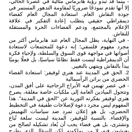
- بينما قد تبدو رؤية هابرماس مثالية في عصرنا الحالي،
إلا أنها تقدم نموذجًا ضروريًا لمقاومة التدهور المستمر في
جودة النقاش العام. استعادة المجال العام كفضاء
ديمقراطي حقيقي يتطلب إعادة التفكير في علاقة
الإعلام بالمجتمع، ودعم الفضاءات الحرة والمستقلة
للنقاش.
- في النهاية، يظل المجال العام عند هابرماس أكثر من
مجرد مفهوم فلسفي؛ إنه دعوة للمجتمعات لاستعادة
أصواتها في مواجهة قوى السوق والسلطة، ولإحياء فكرة
أن الديمقراطية ليست فقط نظامًا سياسيًا، بل فعلًا يوميًا
يبدأ بالنقاش وينتهي بالتغيير.
2. الحق في المدينة عند هنري لوفيفر: استعادة الفضاء
الحضري من براثن الرأسمالية
- في عصر تهيمن فيه الأبراج الزجاجية على أفق المدن،
وتتحول الميادين العامة إلى ملكيات خاصة مغلقة، يصرخ
هنري لوفيفر بفكرته الثورية عن "الحق في المدينة". هذا
المفهوم ليس مجرد دعوة لإصلاحات طفيفة في التخطيط
الحضري، بل هو إعلان تمرد ضد سياسات التهميش
والإقصاء. بالنسبة للوفيفر، المدينة ليست سلعة تُباع
وتشترى، بل هي فضاء يجب أن يُعاد تشكيله لصالح من
يعيشون فيه، لا من يملكونه. لكن السؤال الذي يطرح