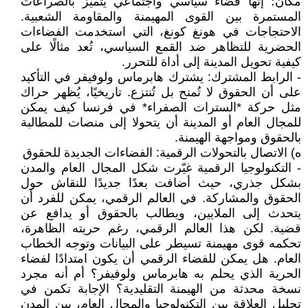
مكان؛ إنها فضاء سياسي واجتماعي يتميز بالصراعات
المستمرة بين القوى المهيمنة والمقاومة الشعبية.
الاحتجاجات في هونغ كونغ، التي استخدمت الفضاءات
الحضرية للتظاهر ضد القمع السياسي، تُعد مثالًا على
كيفية تحويل المدينة إلى أداة للتحرر.
- الرابط المشترك: يشترك هابرماس ولوفيفر في التأكيد
على أن الحقوق لا تُمنح بل تُنتزع. تاريخيًا، يُظهر حراك
مثل حركة *السترات الصفراء* في فرنسا كيف يمكن
للمجال العام أو المدينة أن يتحولا إلى منصات للمطالبة
بالحقوق ومواجهة الهيمنة.
‌ه) الاتصال بالتحولات الرقمية: الفضاءات الجديدة للحقوق
- التكنولوجيا الرقمية غيّرت شكل المجال العام والمدن
بشكل جذري، حيث أضافت بعدًا جديدًا للنقاش حول
الحقوق والمشاركة. في العالم الرقمي، يمكن للفرد أن
يتحدث إلى الملايين، ويطالب بالحقوق أو يدافع عن
قضية. لكن هذا العالم الرقمي، رغم حريته الظاهرة،
تحكمه قوى مهيمنة تسيطر على البيانات وتوجه الخطاب
العام. هل يمكن للفضاء الرقمي أن يكون امتدادًا لفضاء
الحرية الذي يحلم به هابرماس ولوفيفر؟ أم أنه مجرد
نسخة محدثة من الهيمنة التقليدية؟ الإجابة تكمن في
تحليل العلاقة بين التكنولوجيا والمجال العام، بين المدن