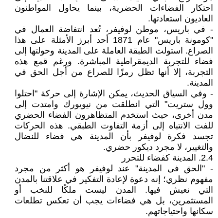
احتكار الفضاءات الحضرية، بينما يحاول المواطنون
العاديون استعادتها.
- في باريس، موطن لوفيفر، تُعد انتفاضة العمال في
"كومونة باريس" عام 1871 أحد أبرز الأمثلة على هذا
الصراع. استولت الطبقة العاملة على المدينة وحولتها إلى
فضاء للتجربة الديمقراطية المباشرة. ورغم قمع هذه
التجربة، إلا أنها تظل رمزًا للصراع من أجل الحق في
المدينة.
- وفي السياق الحديث، يمكن الإشارة إلى حركة "احتلوا
وول ستريت" التي انطلقت من نيويورك وامتدت إلى
مدن أخرى، حيث استخدم المتظاهرون الفضاء الحضري
للفت الانتباه إلى أزمة التفاوت الطبقي. هذه الحركات
تجسد فكرة لوفيفر بأن المدينة هي فضاء للنضال
والتغيير، لا مجرد ديكور حضري.
2.4. المدينة كفضاء للتحرر
- "الحق في المدينة" عند لوفيفر هو أكثر من مجرد
مفهوم نظري؛ إنه دعوة لإعادة التفكير في علاقتنا بالمدن
التي نعيش فيها. المدن ليست ملكًا للنخب أو
المستثمرين، بل هي فضاءات يجب أن تعكس تطلعات
سكانها واحتياجاتهم.