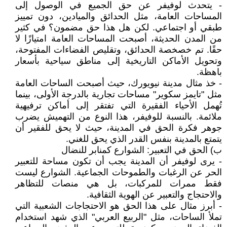
- يتحدث لوفيفر عن حق الجميع في الوصول إلى
المساحات العامة، مثل الحدائق والميادين، دون تمييز
طبقي أو اجتماعي. لكن هل هذا حق مضمون؟ في كثير
من المدن الحديثة، أصبحت المساحات العامة امتيازًا لا
حقًا. تم خصخصة الحدائق، وتقليص الفضاءات المفتوحة،
وتحويل الأماكن التاريخية إلى مناطق سياحية بأسعار
باهظة.
- خذ مثال مدينة نيويورك، حيث أصبحت الساحات العامة
مثل "تايمز سكوير" مساحات تجارية بالدرجة الأولى، بينما
تُهمل الأحياء الفقيرة التي تفتقر إلى أماكن ترفيهية
ملائمة. بالنسبة للوفيفر، هذا النوع من التهميش يضرب
جوهر فكرة الحق في المدينة، حيث لا يحق للفقير أن
يتمتع بالمدينة بنفس القدر الذي يحق للغني.
‌ب) الحق في التعبير: الشوارع كمنابر للنضال
- يرى لوفيفر أن المدينة يجب أن تكون مساحة للتعبير
الحر عن الرغبات والطموحات الجماعية. الشوارع ليست
فقط ممرات للمركبات، بل هي منصات للتظاهر
والاحتجاج والتعبير عن الهوية الثقافية.
- أبرز مثال على هذا الحق هو الاحتجاجات الشعبية التي
تملأ الساحات، مثل "الربيع العربي" الذي شهد استخدام