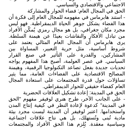
الاجتماعي والاقتصادي والسياسي.
الحق في المجال العام: فضاء الحوار والمشاركة
- استند هابرماس في مفهومه للمجال العام إلى فكرة أن
هذا الفضاء يشكل جوهر الحياة الديمقراطية. فهو ليس
مجرد مكان جغرافي، بل هو مجال رمزي يُمكّن الأفراد
من تبادل الأفكار والنقاشات بعيدًا عن هيمنة السلطة.
يرى هابرماس أن المجال العام المثالي يعتمد على
شروط أساسية، مثل حرية التعبير، المساواة بين
المشاركين، والقدرة على التأثير في صنع القرار
السياسي. في عصر العولمة، أصبح هذا المفهوم يواجه
تحديات جديدة بفعل تصاعد التكنولوجيا الرقمية، وهيمنة
المصالح الاقتصادية على الفضاءات العامة، مما يثير
تساؤلات حول قدرة المجتمعات على استعادة المجال
العام كفضاء حقيقي للحوار الديمقراطي.
الحق في المدينة: إعادة تشكيل العلاقات الحضرية
- على الجانب الآخر، طرح هنري لوفيفر مفهوم "الحق
في المدينة" كدعوة لإعادة النظر في كيفية إنتاج المدن
واستخدامها. اعتبر لوفيفر أن المدينة ليست مجرد بيئة
مادية تُبنى وتُستهلك، بل هي نتاج علاقات اجتماعية
وسياسية معقدة. يُلزم هذا الحق الأفراد والمجتمعات