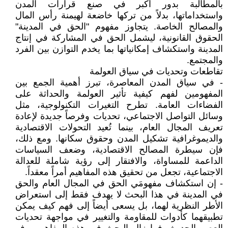
بالمطالبة بدور أكبر في صنع قرارات المدن
واستخداماتها، بدلاً من تركها خاضعة لهيمنة رأس المال
والمصالح الخاصة. يتجاوز مفهوم "الحق في المدينة"
الحقوق القانونية، ليشمل الحق في المشاركة في إنتاج
المدينة واستكشاف إمكانياتها بما يخدم التوازن بين الفرد
والمجتمع.
تقاطعات وتحديات في سياق العولمة
- في سياق المدن المعاصرة، تبرز أهمية الجمع بين
المفهومين لفهم كيفية تأثير العولمة والحداثة على
الفضاءات العامة. تطرح التغيرات التكنولوجية، مثل
وسائل التواصل الاجتماعي، تحديات وفرصاً جديدة لإعادة
تعريف المجال العام، بينما تُعيد التحولات الاقتصادية
والديموغرافية تشكيل المدن وحقوق سكانها. ومع ذلك،
فإن سيطرة المصالح الاقتصادية، وضعف السياسات
الداعمة للمساواة، والافتقار إلى رؤية شاملة للعدالة
الاجتماعية، تجعل من تحقيق هذه المفاهيم أمراً معقداً.
- إن استكشاف مفهومَي الحق في المجال العام والحق
في المدينة في هذا البحث لا يهدف فقط إلى استعراض
الأطر النظرية لهما، بل يسعى أيضاً إلى فهم كيف يمكن
تطبيقهما كأدوات للمقاومة والتغيير في مواجهة تحديات