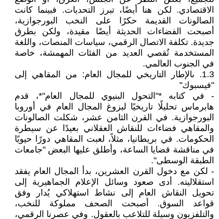
الاقتصادي. لكن هنا أيضًا، تبرز التحديات. فبينما كانت
الصالونات القديمة حكرًا على النخب البورجوازية،
أصبحت الفضاءات الحديثة أيضًا مقيدة، ولكن بطرق
جديدة. تكلفة الاتصال الرقمي، سياسات المنصات، واللغة
المستخدمة تُقصي العديد من الفئات المهمشة، خاصة
في الجنوب العالمي.
1.3. ىالإطار التاريخي للمجال العام: من المقاهي إلى
"فيسبوك"
- في كتابه *"التحول البنيوي للمجال العام"*، قدم
هابرماس تحليلًا تاريخيًا لبزوغ المجال العام في أوروبا
البورجوازية. في القرن الثامن عشر، شكلت الصالونات
والمقاهي فضاءات للنقاش العقلاني بعيدًا عن سيطرة
الحكومات. في بريطانيا، مثلاً، لعبت المقاهي دورًا حيويًا
في مناقشة قضايا الساعة، وأطلق عليها البعض "جامعات
الطبقة الوسطى".
- لكن مع دخول القرن العشرين، بدأ المجال العام يفقد
استقلاليته. أدى صعود وسائل الإعلام الجماهيرية إلى
تحويل النقاش العام إلى نشاط استهلاكي يُدار وفق
قواعد السوق. أصبحت الصحف مملوكة للنخب،
والتلفزيون وسيلة للتلاعب بالعقول. وفي عصرنا الرقمي،