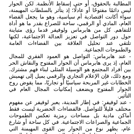
المطالبة بالحقوق، أو حتى إسقاط الأنظمة. لكن الحوار
ليس دائمًا مفتوحًا أو عادلًا؛ إذ يتأثر بالسلطات المهيمنة،
سواء أكانت اقتصادية أم سياسية، وهو ما يجعل الفضاء
العام، المادي أو الرقمي، ساحة للصراع بقدر ما هو أداة
للتفاهم. كل من هابرماس ولوفيفر قدما رؤى متباينة
حول دور التواصل في تعزيز العدالة الاجتماعية، لكنها
تلتقي عند تحليل العلاقة بين الفضاءات العامة
والطموحات الجماعية.
- عند هابرماس: التواصل هو العمود الفقري للمجال
العام، إذ يرى هابرماس أن الحوار المفتوح والنقاش الحر
بين أفراد المجتمع هو الوسيلة المثلى لبناء فهم مشترك.
ومع ذلك، فإن الإعلام التجاري والرقمي يميل إلى تهميش
الخطابات غير المربحة سياسيًا أو تجاريًا، مما يقوض روح
الحوار المفتوح ويضعف إمكانيات المجال العام في
التأثير.
- عند لوفيفر: في إطار المدينة، يعبر لوفيفر عن مفهوم
مختلف قليلاً للتواصل. فالفضاءات الحضرية ليست فقط
أماكن مادية بل مساحات رمزية تعكس الطموحات
الجماعية والصراعات الاجتماعية. في كل ساحة أو شارع
عام، يظهر نوع من الحوار بين القوى المهيمنة التي