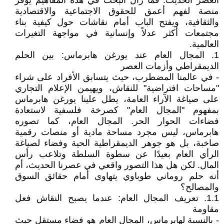
العصر الحديث. فما زال البحث في هذه المفاهيم يوفر
منصة لفهم أعمق للحقوق الاجتماعية والاقتصادية
والثقافية، ويفتح الباب أمام نقاشات حول كيفية بناء
مجتمعات أكثر عدلاً وإنسانية في مواجهة التغيرات
العالمية.
1. المجال العام عند يورغن هابرماس: بين الحلم
الديمقراطي وأزمات العصر
- في عالمنا المضطرب، حيث يتسابق الأفراد على شراء
"مساحات افتراضية" للنقاش، ويهيمن الإعلام التجاري
على صياغة الآراء العامة، يطل علينا يورغن هابرماس
بمفهوم "المجال العام" كصرخة فلسفية لاستعادة
فضاءات الحوار الحر. المجال العام، كما تصوره
هابرماس، ليس مجرد مساحة مادية أو منصات رقمية
صاخبة، بل هو جوهر الديمقراطية الحية وفضاء لصياغة
الرأي العام بعيدًا عن سطوة السلطة وتلاعب رأس
المال. لكن هل هذا التصور واقعي في عصرنا الحديث، أم
أنه حلم روماني طوباوي يتهاوى أمام حقائق السوق
والمصالح؟
1.1. تعريف المجال العام: عندما يصبح النقاش فعل
مقاومة
- بالنسبة لهابرماس، المجال العام هو فضاء مستقل حيث