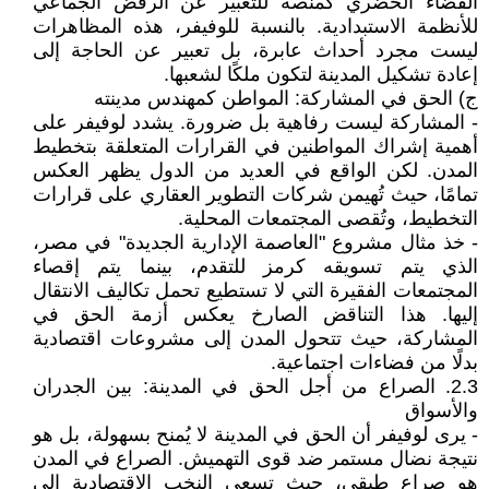
الفضاء الحضري كمنصة للتعبير عن الرفض الجماعي
للأنظمة الاستبدادية. بالنسبة للوفيفر، هذه المظاهرات
ليست مجرد أحداث عابرة، بل تعبير عن الحاجة إلى
إعادة تشكيل المدينة لتكون ملكًا لشعبها.
‌ج) الحق في المشاركة: المواطن كمهندس مدينته
- المشاركة ليست رفاهية بل ضرورة. يشدد لوفيفر على
أهمية إشراك المواطنين في القرارات المتعلقة بتخطيط
المدن. لكن الواقع في العديد من الدول يظهر العكس
تمامًا، حيث تُهيمن شركات التطوير العقاري على قرارات
التخطيط، وتُقصى المجتمعات المحلية.
- خذ مثال مشروع "العاصمة الإدارية الجديدة" في مصر،
الذي يتم تسويقه كرمز للتقدم، بينما يتم إقصاء
المجتمعات الفقيرة التي لا تستطيع تحمل تكاليف الانتقال
إليها. هذا التناقض الصارخ يعكس أزمة الحق في
المشاركة، حيث تتحول المدن إلى مشروعات اقتصادية
بدلًا من فضاءات اجتماعية.
2.3. الصراع من أجل الحق في المدينة: بين الجدران
والأسواق
- يرى لوفيفر أن الحق في المدينة لا يُمنح بسهولة، بل هو
نتيجة نضال مستمر ضد قوى التهميش. الصراع في المدن
هو صراع طبقي، حيث تسعى النخب الاقتصادية إلى