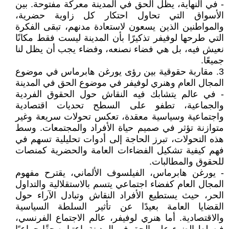
- في النهاية، يظل الحق في المدينة معركة مفتوحة. بين
الأسواق التي تحاول احتكار كل زاوية حضرية،
والمواطنين الذين يسعون لاستعادة مدنهم، تبقى الفكرة
التي طرحها لوفيفر تذكيرًا بأن المدينة ليست فقط مكانًا
نعيش فيه، بل هي فضاء نصنعه، وفضاء يجب أن يظل لنا
جميعًا.
3. مقاربة حقوقية بين رؤى يورغن هابرماس في موضوع
المجال العام وهنري لوفيفر في موضوع الحق في المدينة
- في عالم يتشابك فيه النقاش حول الحقوق الفردية
والجماعية، تطفو على السطح تحديات اقتصادية
واجتماعية وسياسية معقدة، تعكس تحولات سريعة وغير
متوازنة تؤثر في صميم حياة الأفراد والمجتمعات. وسط
هذه التحولات، تبرز الحاجة إلى أدوات تحليلية تسهم في
فهم كيفية تشكيل الفضاءات العامة والحضرية كمنصات
للحقوق والمطالبات.
- يورغن هابرماس، الفيلسوف الألماني، يقترح مفهوم
المجال العام كفضاء اجتماعي يتسم بالاستقلالية والتداول
الحر، حيث يستطيع الأفراد النقاش وتبادل الآراء حول
القضايا العامة بعيدًا عن تأثير السلطة السياسية
والاقتصادية. أما هنري لوفيفر، عالم الاجتماع الفرنسي،