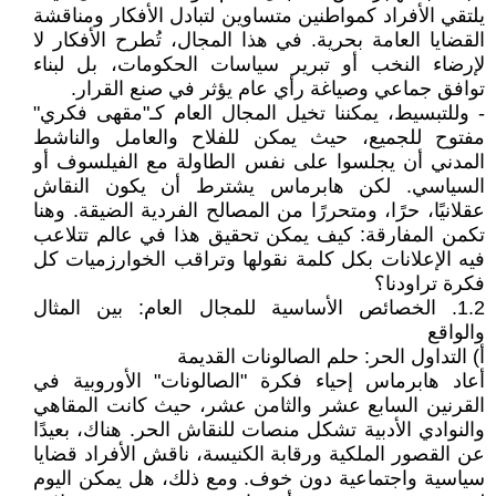
يلتقي الأفراد كمواطنين متساوين لتبادل الأفكار ومناقشة
القضايا العامة بحرية. في هذا المجال، تُطرح الأفكار لا
لإرضاء النخب أو تبرير سياسات الحكومات، بل لبناء
توافق جماعي وصياغة رأي عام يؤثر في صنع القرار.
- وللتبسيط، يمكننا تخيل المجال العام كـ"مقهى فكري"
مفتوح للجميع، حيث يمكن للفلاح والعامل والناشط
المدني أن يجلسوا على نفس الطاولة مع الفيلسوف أو
السياسي. لكن هابرماس يشترط أن يكون النقاش
عقلانيًا، حرًا، ومتحررًا من المصالح الفردية الضيقة. وهنا
تكمن المفارقة: كيف يمكن تحقيق هذا في عالم تتلاعب
فيه الإعلانات بكل كلمة نقولها وتراقب الخوارزميات كل
فكرة تراودنا؟
1.2. الخصائص الأساسية للمجال العام: بين المثال
والواقع
‌أ) التداول الحر: حلم الصالونات القديمة
أعاد هابرماس إحياء فكرة "الصالونات" الأوروبية في
القرنين السابع عشر والثامن عشر، حيث كانت المقاهي
والنوادي الأدبية تشكل منصات للنقاش الحر. هناك، بعيدًا
عن القصور الملكية ورقابة الكنيسة، ناقش الأفراد قضايا
سياسية واجتماعية دون خوف. ومع ذلك، هل يمكن اليوم