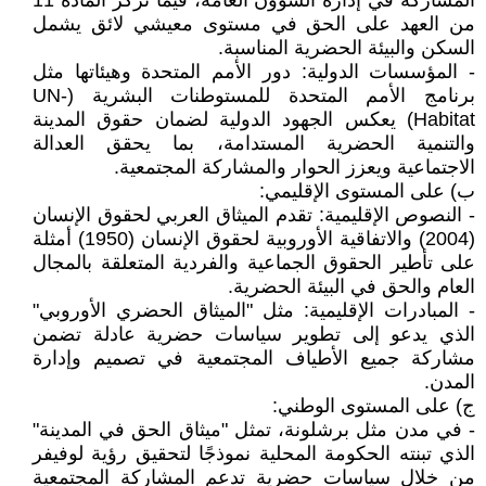
المشاركة في إدارة الشؤون العامة، فيما تركز المادة 11
من العهد على الحق في مستوى معيشي لائق يشمل
السكن والبيئة الحضرية المناسبة.
- المؤسسات الدولية: دور الأمم المتحدة وهيئاتها مثل
برنامج الأمم المتحدة للمستوطنات البشرية (UN-
Habitat) يعكس الجهود الدولية لضمان حقوق المدينة
والتنمية الحضرية المستدامة، بما يحقق العدالة
الاجتماعية ويعزز الحوار والمشاركة المجتمعية.
‌ب) على المستوى الإقليمي:
- النصوص الإقليمية: تقدم الميثاق العربي لحقوق الإنسان
(2004) والاتفاقية الأوروبية لحقوق الإنسان (1950) أمثلة
على تأطير الحقوق الجماعية والفردية المتعلقة بالمجال
العام والحق في البيئة الحضرية.
- المبادرات الإقليمية: مثل "الميثاق الحضري الأوروبي"
الذي يدعو إلى تطوير سياسات حضرية عادلة تضمن
مشاركة جميع الأطياف المجتمعية في تصميم وإدارة
المدن.
‌ج) على المستوى الوطني:
- في مدن مثل برشلونة، تمثل "ميثاق الحق في المدينة"
الذي تبنته الحكومة المحلية نموذجًا لتحقيق رؤية لوفيفر
من خلال سياسات حضرية تدعم المشاركة المجتمعية