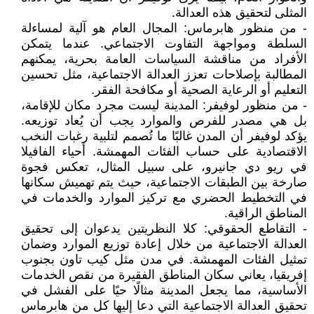
المثلى لتحقيق هذه العدالة.
- من منظور هابرماس: المجال العام هو آلية لمساءلة
السلطة ومواجهة التفاوت الاجتماعي. عندما يتمكن
الأفراد من مناقشة السياسات العامة بحرية، يمكنهم
المطالبة بإصلاحات تعزز العدالة الاجتماعية، مثل تحسين
التعليم أو الرعاية الصحية أو مكافحة الفقر.
- من منظور لوفيفر: المدينة ليست مجرد مكان للإقامة،
بل هي مصدر للفرص والموارد يجب أن يُعاد توزيعه.
يؤكد لوفيفر أن المدن غالبًا ما تُصمم لتلبية رغبات النخب
الاقتصادية على حساب الفئات المهمشة. أحياء الفافيلا
في ريو دي جانيرو، على سبيل المثال، تعكس فجوة
صارخة بين الطبقات الاجتماعية، حيث يتم تهميش سكانها
في التخطيط الحضري مع تركيز الموارد والخدمات في
المناطق الراقية.
- التقاطع الحقوقي: كلا النظريتين يدعوان إلى تحقيق
العدالة الاجتماعية من خلال إعادة توزيع الموارد وضمان
تمثيل الفئات المهمشة. في مدن مثل كيب تاون بجنوب
إفريقيا، يعاني سكان المناطق الفقيرة من نقص الخدمات
الأساسية، مما يجعل المدينة مثالًا حيًا على الفشل في
تحقيق العدالة الاجتماعية التي دعا إليها كل من هابرماس