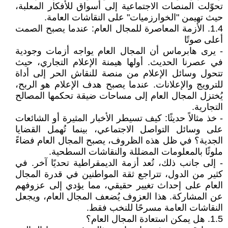
تحوّلت المنصات الاجتماعية إلى أسواق للأفكار المعلبة،
حيث تهيمن "الخوارزميات" على النقاشات العامة.
1.4. الأزمة المعاصرة للمجال العام: عندما يصبح الصمت
أعلى صوتًا
- يرى هابرماس أن المجال العام يواجه أزمات وجودية
في عصرنا الحديث. أولها هيمنة الإعلام التجاري، حيث
تتحول وسائل الإعلام من منصة للنقاش الحر إلى أداة
للترويج والإعلانات. عندما يصبح هدف الإعلام هو الربح،
يُختزل المجال العام إلى مساحات ضيقة تحكمها المصالح
التجارية.
- خذ مثالاً حديثًا: كيف تسيطر الأخبار المثيرة أو الشائعات
على وسائل التواصل الاجتماعي، بينما تُهمل القضايا
الجدية؟ في ظل هذه الظروف، يصبح المجال العام فضاءً
ملوثًا بالمعلومات المضللة والنقاشات السطحية.
- إلى جانب ذلك، تُعد أزمة الديمقراطية تحديًا آخر. في
كثير من الدول، تتراجع ثقة المواطنين في قدرة المجال
العام على إحداث تغيير حقيقي، مما يؤدي إلى عزوفهم
عن المشاركة. هذا العزوف يُضعف المجال العام، ويجعل
النقاشات العامة مسرحًا للنخب فقط.
1.5. هل يمكن استعادة المجال العام؟