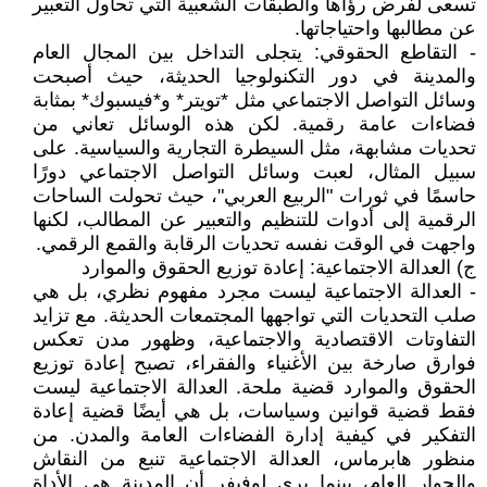
تسعى لفرض رؤاها والطبقات الشعبية التي تحاول التعبير
عن مطالبها واحتياجاتها.
- التقاطع الحقوقي: يتجلى التداخل بين المجال العام
والمدينة في دور التكنولوجيا الحديثة، حيث أصبحت
وسائل التواصل الاجتماعي مثل *تويتر* و*فيسبوك* بمثابة
فضاءات عامة رقمية. لكن هذه الوسائل تعاني من
تحديات مشابهة، مثل السيطرة التجارية والسياسية. على
سبيل المثال، لعبت وسائل التواصل الاجتماعي دورًا
حاسمًا في ثورات "الربيع العربي"، حيث تحولت الساحات
الرقمية إلى أدوات للتنظيم والتعبير عن المطالب، لكنها
واجهت في الوقت نفسه تحديات الرقابة والقمع الرقمي.
‌ج) العدالة الاجتماعية: إعادة توزيع الحقوق والموارد
- العدالة الاجتماعية ليست مجرد مفهوم نظري، بل هي
صلب التحديات التي تواجهها المجتمعات الحديثة. مع تزايد
التفاوتات الاقتصادية والاجتماعية، وظهور مدن تعكس
فوارق صارخة بين الأغنياء والفقراء، تصبح إعادة توزيع
الحقوق والموارد قضية ملحة. العدالة الاجتماعية ليست
فقط قضية قوانين وسياسات، بل هي أيضًا قضية إعادة
التفكير في كيفية إدارة الفضاءات العامة والمدن. من
منظور هابرماس، العدالة الاجتماعية تنبع من النقاش
والحوار العام، بينما يرى لوفيفر أن المدينة هي الأداة