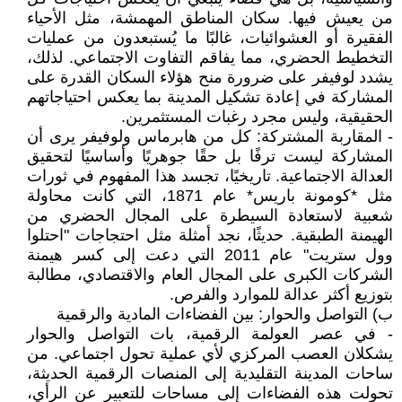
من يعيش فيها. سكان المناطق المهمشة، مثل الأحياء
الفقيرة أو العشوائيات، غالبًا ما يُستبعدون من عمليات
التخطيط الحضري، مما يفاقم التفاوت الاجتماعي. لذلك،
يشدد لوفيفر على ضرورة منح هؤلاء السكان القدرة على
المشاركة في إعادة تشكيل المدينة بما يعكس احتياجاتهم
الحقيقية، وليس مجرد رغبات المستثمرين.
- المقاربة المشتركة: كل من هابرماس ولوفيفر يرى أن
المشاركة ليست ترفًا بل حقًا جوهريًا وأساسيًا لتحقيق
العدالة الاجتماعية. تاريخيًا، تجسد هذا المفهوم في ثورات
مثل *كومونة باريس* عام 1871، التي كانت محاولة
شعبية لاستعادة السيطرة على المجال الحضري من
الهيمنة الطبقية. حديثًا، نجد أمثلة مثل احتجاجات "احتلوا
وول ستريت" عام 2011 التي دعت إلى كسر هيمنة
الشركات الكبرى على المجال العام والاقتصادي، مطالبة
بتوزيع أكثر عدالة للموارد والفرص.
‌ب) التواصل والحوار: بين الفضاءات المادية والرقمية
- في عصر العولمة الرقمية، بات التواصل والحوار
يشكلان العصب المركزي لأي عملية تحول اجتماعي. من
ساحات المدينة التقليدية إلى المنصات الرقمية الحديثة،
تحولت هذه الفضاءات إلى مساحات للتعبير عن الرأي،