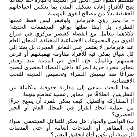
فيسلط الضوء على الحق في المدينة باعتباره حقًا جماعيًا
يتيح للأفراد إعادة تشكيل المدن بما يعكس احتياجاتهم
الحقيقية بدلًا من مصالح القوى المهيمنة.
- ما يميز رؤى هابرماس ولوفيفر ليس فقط عمقها
النظري، بل أيضًا صلتها بواقع المجتمعات الحديثة؛
فكلاهما يتعامل مع الفضاء كعنصر مركزي في صراع
القوى بين المجموعات الاجتماعية المختلفة. المجال العام
عند هابرماس لا يقتصر على النقاش المجرد، بل يمتد إلى
كل سياق يمكن فيه للأفراد مقاومة تهميشهم أو فرض
هيمنتهم. وبالمثل، فإن الحق في المدينة عند لوفيفر
يتجاوز مجرد حرية الحركة داخل الفضاء الحضري ليصبح
صراعًا ضد تهميش الفقراء وتخصيص المدينة للنخب
الاقتصادية.
- هذا البحث يسعى إلى مقاربة حقوقية متكاملة بين
النظريتين، انطلاقًا من محاور رئيسية تتقاطع بينهما:
‌أ) المشاركة والتمثيل: كيف يمكن للفرد أن يصبح جزءًا
من عملية اتخاذ القرار في المجال العام أو الحيز
الحضري؟
‌ب) التواصل والحوار: هل يمكن للتفاعل المجتمعي، سواء
في المقاهي أو الساحات العامة أو حتى المنصات
الرقمية، أن يكون أداة لتحقيق التغيير؟