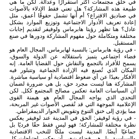
في خلق مجتمعات أكثر استقرارًا وعدالة. لكن ما هي
طبيعة هذه المشاركة؟ هل تعني فقط الإدلاء بالأصوات
في صناديق الاقتراع؟ أم أنها تشمل حقوقًا أعمق، مثل
إعادة تعريف الأدوار الاجتماعية وتوزيع الموارد بشكل
عادل؟ هنا تظهر رؤيتا هابرماس ولوفيفر لتقديم إجابات
مختلفة ومتكاملة حول مفهوم المشاركة ودورها في صنع
المستقبل.
- في رؤية هابرماس: بالنسبة لهابرماس، المجال العام هو
فضاء اجتماعي يتميز باستقلاله عن الدولة والسوق،
يسمح للأفراد بالتجمع والنقاش حول القضايا العامة. إنه
المكان الذي تُصنع فيه الإرادة الجماعية وتتبلور فيه
الأفكار بعيدًا عن أي ضغوط اقتصادية أو سياسية مباشرة.
المشاركة هنا ليست مجرد حق، بل هي ضرورة لضمان
أن السياسات العامة تعكس مصالح المجتمع ككل. لكن
التحدي الذي يواجه المجال العام هو هيمنة القوى
الإعلامية الموجهة التي قد تُقصي الأصوات غير المربحة،
مما يؤدي إلى خنق التنوع وتقويض الحوار الديمقراطي.
- في رؤية لوفيفر: الحق في المدينة عند لوفيفر يعكس
نظرة مختلفة للمشاركة؛ فهو ليس فقط حقًا فرديًا بل
جماعيًا أيضًا. المدينة ليست ملكًا للنخب الاقتصادية
والسياسية، بل هي فضاء ينبغي أن يعكس احتياجات كل