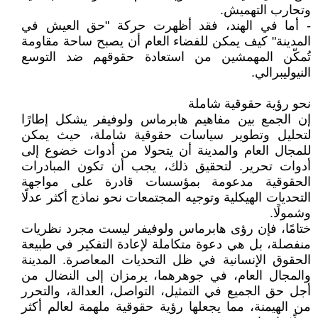
وتحارب التهميش.
- أما في الهند، فقد أظهرت حركة "حق العيش في
المدينة" كيف يمكن للفضاء العام أن يصبح ساحة مقاومة
تُمكّن المهمشين من استعادة حقوقهم ضد التوسع
النيوليبرالي.
نحو رؤية حقوقية شاملة
إن الجمع بين مفاهيم هابرماس ولوفيفر يشكل إطارًا
لتحليل وتطوير سياسات حقوقية شاملة، حيث يمكن
للمجال العام والمدينة أن يتحولا من أدوات خضوع إلى
أدوات تحرير. لتحقيق ذلك، يجب أن تكون المبادرات
الحقوقية مدعومة بمؤسسات قادرة على مواجهة
التحديات الهيكلية وتوجيه المجتمعات نحو نماذج أكثر عدلًا
وشمولًا.
ختامًا، فإن رؤى هابرماس ولوفيفر ليست مجرد نظريات
منفصلة، بل هي دعوة متكاملة لإعادة التفكير في طبيعة
الحقوق الإنسانية في ظل التحديات المعاصرة. المدينة
والمجال العام، في جوهرهما، يرمزان إلى النضال من
أجل حق الجميع في التمثيل، التواصل، العدالة، والتحرر
من الهيمنة، مما يجعلها رؤية حقوقية ملهمة لعالم أكثر