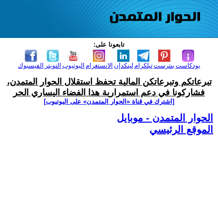
تابعونا على:
بودكاست
بنترست
تيلكرام
لينكدإن
الانستغرام
اليوتيوب
التويتر
الفيسبوك
تبرعاتكم وتبرعاتكن المالية تحفظ استقلال الحوار المتمدن،
فشاركونا في دعم استمرارية هذا الفضاء اليساري الحر
[اشترك في قناة ‫«الحوار المتمدن» على اليوتيوب]
الحوار المتمدن - موبايل
الموقع الرئيسي