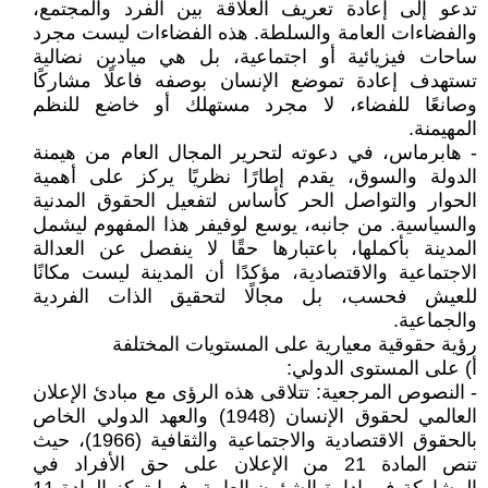
تدعو إلى إعادة تعريف العلاقة بين الفرد والمجتمع،
والفضاءات العامة والسلطة. هذه الفضاءات ليست مجرد
ساحات فيزيائية أو اجتماعية، بل هي ميادين نضالية
تستهدف إعادة تموضع الإنسان بوصفه فاعلًا مشاركًا
وصانعًا للفضاء، لا مجرد مستهلك أو خاضع للنظم
المهيمنة.
- هابرماس، في دعوته لتحرير المجال العام من هيمنة
الدولة والسوق، يقدم إطارًا نظريًا يركز على أهمية
الحوار والتواصل الحر كأساس لتفعيل الحقوق المدنية
والسياسية. من جانبه، يوسع لوفيفر هذا المفهوم ليشمل
المدينة بأكملها، باعتبارها حقًا لا ينفصل عن العدالة
الاجتماعية والاقتصادية، مؤكدًا أن المدينة ليست مكانًا
للعيش فحسب، بل مجالًا لتحقيق الذات الفردية
والجماعية.
رؤية حقوقية معيارية على المستويات المختلفة
‌أ) على المستوى الدولي:
- النصوص المرجعية: تتلاقى هذه الرؤى مع مبادئ الإعلان
العالمي لحقوق الإنسان (1948) والعهد الدولي الخاص
بالحقوق الاقتصادية والاجتماعية والثقافية (1966)، حيث
تنص المادة 21 من الإعلان على حق الأفراد في