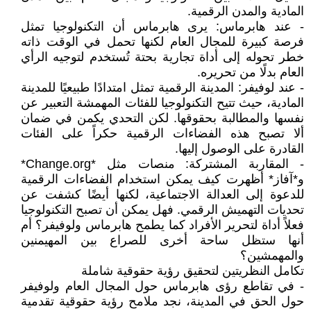
المادية والمدن الرقمية.
- عند هابرماس: يرى هابرماس أن التكنولوجيا تمثل
فرصة كبيرة للمجال العام لكنها تحمل في الوقت ذاته
خطر تحوله إلى أداة تجارية بحتة تُستخدم لتوجيه الرأي
العام بدلًا من تحريره.
- عند لوفيفر: المدينة الرقمية تمثل امتدادًا طبيعيًا للمدينة
المادية، حيث تتيح التكنولوجيا للفئات المهمشة التعبير عن
نفسها والمطالبة بحقوقها. لكن التحدي يكمن في ضمان
ألا تصبح هذه الفضاءات الرقمية حكراً على الفئات
القادرة على الوصول إليها.
- المقاربة المشتركة: منصات مثل *Change.org*
و*آفاز* أظهرت كيف يمكن استخدام الفضاءات الرقمية
للدعوة إلى العدالة الاجتماعية، لكنها أيضًا كشفت عن
تحديات التهميش الرقمي. فهل يمكن أن تصبح التكنولوجيا
فعلاً أداة لتحرير الأفراد كما يطمح هابرماس ولوفيفر؟ أم
أنها ستظل ساحة أخرى للصراع بين المهيمنين
والمهمشين؟
تكامل النظريتين لتحقيق رؤية حقوقية شاملة
- في تقاطع رؤى هابرماس حول المجال العام ولوفيفر
حول الحق في المدينة، نجد ملامح رؤية حقوقية تقدمية