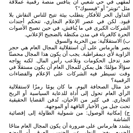
لمقهى في حي شعبي أن ينافس منصة رقمية عملاقة
مثل "تويتر" أو "فيسبوك"؟
التداول الحر للأفكار يتطلب بيئة تتيح للناس النقاش بلا
قيود. لكن في عصر الإعلام التجاري، تتحكم أجندات
الشركات الكبرى في ما يُناقش، في حين تصبح الأصوات
الحرة كالغرباء في مدن مكتظة بالضجيج الإعلاني.
‌ب) الاستقلالية: بين الحرية والسوق
يصر هابرماس على أن استقلالية المجال العام هي حجر
الزاوية لأي ديمقراطية. يجب أن يكون هذا المجال محصنًا
ضد تدخل الحكومات وتلاعب رأس المال. لكنه يواجه
سؤالًا مؤلمًا: هل يمكن للمجال العام أن يكون مستقلًا في
وقت تسيطر فيه الشركات على الإعلام والفضاءات
الرقمية؟
خذ مثال الصحافة اليوم. ما كان يومًا رمزًا لاستقلالية
الرأي العام تحول إلى أداة للدعاية السياسية أو الربح
التجاري. في كثير من الأحيان، تُدفن القضايا الحقيقية
تحت جبل من الأخبار التافهة أو الموجهة.
‌ج) إمكانية الوصول: من شمولية الطاولة إلى إقصائية
الشاشة
يشدد هابرماس على ضرورة أن يكون المجال العام متاحًا
للجميع، بغض النظر عن الجنس، العرق، أو الوضع