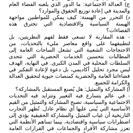
‌ج) العدالة الاجتماعية: ما الدور الذي يلعبه الفضاء العام
والمدينة في إعادة توزيع الحقوق والموارد؟
‌د) التحرر من الهيمنة: كيف يمكن للمواطنين مواجهة
الهيمنة السياسية والاقتصادية التي تخترق هذه
الفضاءات؟
- هذه المقاربة لا تسعى فقط لفهم النظريتين، بل
لتطبيقهما على واقع معاصر مليء بالتحديات، من
الاحتجاجات الشعبية التي تشغل الساحات العامة إلى
المطالبات بتحسين الخدمات الحضرية التي تتحدى
السلطات المحلية في المدن الكبرى. في النهاية، الهدف
ليس مجرد تحليل أكاديمي، بل دعوة لإعادة التفكير في
فضاءاتنا العامة والحضرية كمنصات حيوية لتحقيق العدالة
والكرامة للجميع.
‌أ) ‌المشاركة والتمثيل: هل يُصنع المستقبل بالمشاركة؟
- في عالم يتسارع فيه التغيير وتتزايد فيه التحديات
الاجتماعية والسياسية، تصبح المشاركة والتمثيل من القيم
الأساسية التي يُبنى عليها أي نظام عادل. تُظهر التجارب
التاريخية أن غياب التمثيل والمشاركة الحقيقية يؤدي إلى
اضطرابات سياسية واقتصادية، بينما تساهم الأنظمة التي
تعزز مشاركة الأفراد والجماعات في القرارات العامة