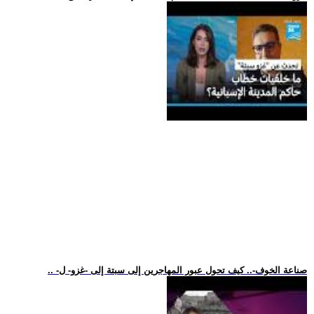
.. -صناعة الخوف-.. كيف تحول عبور المهاجرين إلى سبتة إلى -غزو- ل