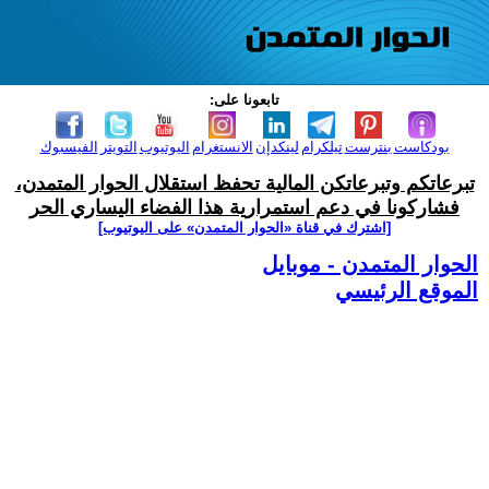
تابعونا على:
بودكاست
بنترست
تيلكرام
لينكدإن
الانستغرام
اليوتيوب
التويتر
الفيسبوك
تبرعاتكم وتبرعاتكن المالية تحفظ استقلال الحوار المتمدن،
فشاركونا في دعم استمرارية هذا الفضاء اليساري الحر
[اشترك في قناة ‫«الحوار المتمدن» على اليوتيوب]
الحوار المتمدن - موبايل
الموقع الرئيسي