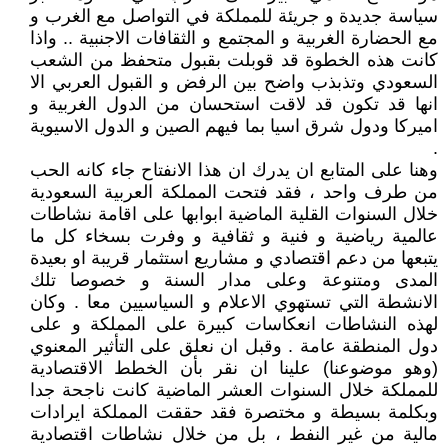
سياسة جديدة و جريئة للمملكة في التواصل مع الغرب و
مع الحضارة الغربية و المجتمع و الثقافات الاجنبية .. واذا
كانت هذه الخطوة قد قوبلت بقبول متحفظ من الشعب
السعودي وتذبذب واضح بين الرفض و القبول العربي الا
انها قد تكون قد لاقت استحسان من الدول الغربية و
اميركا ودول شرق اسيا بما فيهم الصين و الدول الاسيوية
.
وهنا على المتابع ان يدرك ان هذا الانفتاح جاء كانه الحب
من طرف واحد ، فقد فتحت المملكة العربية السعودية
خلال السنوات القلية الماضية ابوابها على اقامة نشاطات
عالمية رياضية و فنية و ثقافية و وفرت بسخاء كل ما
يتبعها من دعم اقتصادي و مشاريع استثمار قريبة او بعيدة
المدى ومتنوعة وعلى مدار السنة و خصوصا تلك
الانشطة التي تستهوي الاعلام و السياسيين معا . وكان
لهذه النشاطات انعكاسات كبيرة على المملكة و على
دول المنطقة عامة . وقبل ان نعلق على التأثير المعنوي
(وهو موضوعنا) علينا ان نقر بأن الخطط الاقتصادية
للمملكة خلال السنوات العشر الماضية كانت ناجحة جدا
وبكلمة بسيطة و مختصرة فقد حققت المملكة ايرادات
مالية من غير النفط ، بل من خلال نشاطات اقتصادية