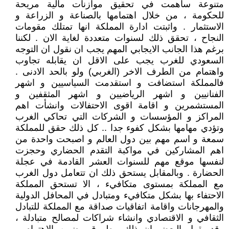
متنوعة ساهمت في تحقيق موازنات مالية مريحة
للحكومة ، من خلال اهتمامها بالصناعة و الزراعة و
الاستثمار . واثبتت ادارة المملكة انها تمتلك مقومات
النجاح ، تحقق ذلك لسنوات متعددة لغاية الان . لكننا
برغم هذا الجانب الايجابي المهم يجب ان نقول ان التوجه
السعودي للغرب يجب على الاقل ان يقابله تجاوب
واهتمام من الطرف الاخر (الغربي) ولو بالحد الادنى .
فالمملكة استضافت و استقدمت السياسيين و اشهر
الفنانيين و اشهر الرياضيين و اشهر المثقفين و
المستشمرين و اقامة اقوى الاحتفالات وانشأت اهم
المراكز و المؤسسات و الشركات التي تحاكي الغرب
وتؤدي مهامها بشكل كفوء جدا .. كل ذلك حقق للمملكة
سمعة و اسم مهم بين دول العالم و اصبحت واحدة من
اهم المشاركين في مواكبة التقدم الحضاري وحجزت
لنفسها موقع مهم للسنوات العشر القادمة في عجلة
الحضارة . وبالمقابل يستحق ذلك ان تتعامل دول الغرب
مع المملكة بمستوى متكافيء ، الا تستحق المملكة
الاحتفاء بها بشكل متكافيء ومتبادل في المحافل الدولية
والمهرجانات واقامة اتفاقيات صداقة مع المملكة للتبادل
الثقافي و الاقتصادي وانشاء شراكات لمصالح متبادلة ،