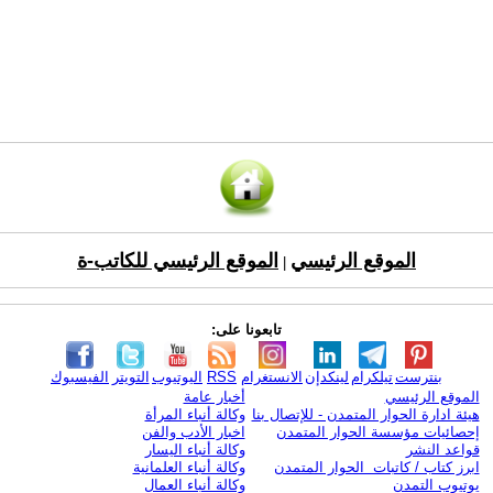
الموقع الرئيسي
الموقع الرئيسي للكاتب-ة
|
تابعونا على:
بنترست
تيلكرام
لينكدإن
الانستغرام
RSS
اليوتيوب
التويتر
الفيسبوك
الموقع الرئيسي
أخبار عامة
هيئة ادارة الحوار المتمدن - للإتصال بنا
وكالة أنباء المرأة
إحصائيات مؤسسة الحوار المتمدن
اخبار الأدب والفن
قواعد النشر
وكالة أنباء اليسار
ابرز كتاب / كاتبات الحوار المتمدن
وكالة أنباء العلمانية
يوتيوب التمدن
وكالة أنباء العمال