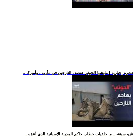
.. نشرة إخبارية | مليشيا الحوثي تقصف النازحين في مأرب.. وأميركا
.. -غزو سبتة-... ما خلفيات خطاب حاكم المدينة الإسبانية الذي أعق