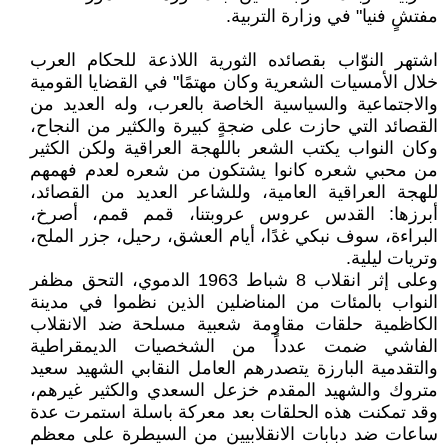
مفتشٍ فنيا" في وزارة التربية.
اشتهر النوّاب بقصائده الثورية اللاذعة للحكام العرب
خلال الأمسيات الشعرية وكان مهتمًا" في القضايا القومية
والاجتماعية والسياسية الخاصة بالعرب، وله العديد من
القصائد التي حازت على ضجةٍ كبيرة والكثير من النجاح،
وكان النواب يكتب الشعر باللهجة العراقية ولكن الكثير
من محبي شعره كانوا يشتكون من شعره لعدم فهمهم
للهجة العراقية العامية، وللشاعر العديد من القصائد،
أبرزها: القدس عروس عروبتنا، قمم قمم، أصرخ،
البراءة، سوف نبكي غدًا، أيام العشق، رحيل، جزر الملح،
وتريات ليلية.
وعلى إثر انقلاب 8 شباط 1963 الدموي، التحق مظفر
النواب بالمئات من المناضلين الذين نظموا في مدينة
الكاظمية حلقات مقاومة شعبية مسلحة ضد الانقلاب
الفاشي ضمت عدداً من الشخصيات الديمقراطية
والتقدمية البارزة يتصدرهم العامل النقابي الشهيد سعيد
متروك والشهيد المقدم خزعل السعدي والكثير غيرهم،
وقد تمكنت هذه الحلقات بعد معركة باسلة استمرت عدة
ساعات ضد دبابات الانقلابيين من السيطرة على معظم