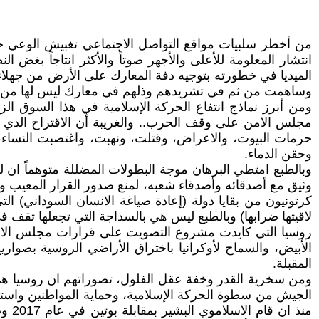
من أخطر سلبيات مواقع التواصل الاجتماعي تغبيش الوعي حول
انتشار المعلومة للأعلى والأجهر صوتاً والأكثر انتاجاً بغ
الميديا في خطورته بتوجيه دفة المعارك على الأرض من جهلا
وساهمت من ثم في تشريدهم وذلهم في معارك ليس لها من الكر
مجلس الامن على وقف الحرب.. والغريبة أن الاقتراح الذي 
حرمات البيوت، والاعراض، وقتلت، ونهبت، واغتصبت النساء، 
وحقن الدماء.
وبالطبع امتطي البرهان موجة البطولات المضللة متوهماً ان ل
وثيق مع أصدقائه وأصدقاء شعبه، لمنع صدور القرار المعيب وا
كرتونيون من بقايا دولة (إعادة صياغة الانسان السوداني) الت
لاقيتها ضرابها) وبالطبع ليس هي بالسذاجة التي تجعلها تقف
روسيا التي كايدت مشروع التصويت على قرارات مجلس الامن 
الأبيض، والسماح لأوكرانيا باختراق الأراضي الروسية بصوا
المقبلة.
ومن سخرية القدر وخفة عقل الفلول، تصوراتهم ان روسيا هي خ
الجيش من سطوة الحركة الإسلامية، وحماية المواطنين واسترد
منذ 