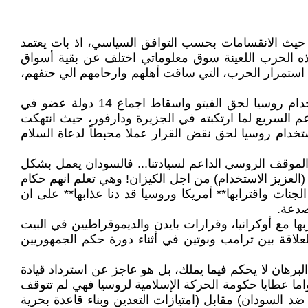
 حيث الانقسامات بحسب التوافق السياسي، اذ بات يعتمد
 هذه الحرب اللعينة سوق معلوماتي اختلف عن بقية أسواق
استمرار الحرب، التي ساقت أهلهم وارحامهم الي حتفهم،
ومن أبرز نماذج انتفاع الحركة الإسلامية في هذا السوق الزخم ما تناقلته تلك الوسائط من شعور بالغبطة والنشوة باستخدام روسيا لحق الفيتو واسقاط اجماع 14 دولة عضو في
 السريع لما ارتكبته في الجزيرة ودارفور، حيث انتهكت
خدام روسيا لحق نقض القرار عملا محبطاً لدعاة السلام
 الموقف الروسي الداعم لسيادتنا... فالسودان يعمل بشكل
العزيز الاستخدام) من اجل الكيزان! وهي تعلم انهم حكام
جنات واقترابها** أمريكا وروسيا قد دنا عذابها** على ان
صدعة.
مع أوكرانيا، وقرارات بايدن والديموقراطيين في البيت
لاقة بين ترامب وبوتين في أثناء دورة حكم الجمهوريين
برهان لا يحكم فيما يملك، بل هو عاجز عن استرداد قيادة
اما عطايا حكومة الحركة الإسلامية لروسيا فهي لم تتوقف
لعدوانية للولايات المتحدة ضد السودان) مقابل (امتيازات التعدين وبناء قاعدة بحرية