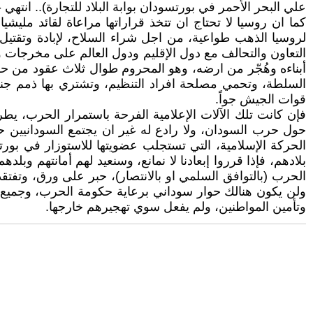
علي البحر الأحمر في بورتسودان بوابة البلاد للتجارة).. انتهي - 
كما ان روسيا لا تحتاج ان تتخذ قراراتها مراعاة لقائد مليش
لروسيا الذهب طواعية، من اجل شراء السلاح، لإبادة وتقت
التعاون والتحالف مع دول الإقليم ودول العالم على مخرجات 
أبناءه وهُجّر من ارضه، وهو المحروم طوال ثلاث عقود من ح
السلطة، وتحمي مصلحة افراد التنظيم، وتشتري بها ذمم جنرال
قوات الجيش جواً.
فإن كانت تلك الآلات الإعلامية الفرحة باستمرار الحرب، ي
حول حرب السودان، ولا رادع له غير ان يجتمع السودانيين ح
الحركة الإسلامية، التي تستجلب عضويتها للاستوزار في بور
بلادهم، فإذا قرروا إبعادنا لا نمانع، وسنعيد لهم أمانتهم وبلده
الحرب (بالتوافق السلمي او بالانتصار)، حبر على ورق، وتفتقد
ولن يكون هنالك حوار سوداني برعاية حكومة الحرب، وجميع الذ
وتأمين المواطنين، ولم يفعل سوي تهجيرهم خارجها.