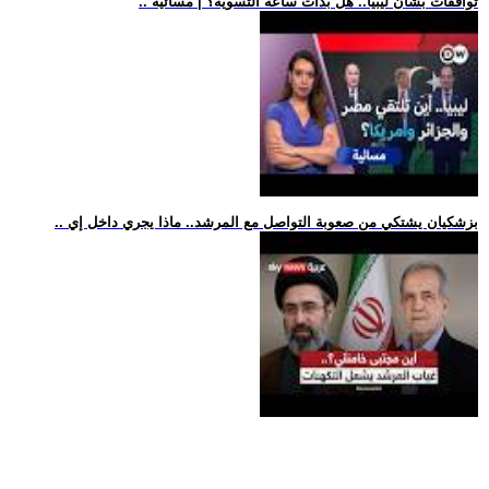
.. توافقات بشأن ليبيا.. هل بدأت ساعة التسوية؟ | مسائية
.. بزشكيان يشتكي من صعوبة التواصل مع المرشد.. ماذا يجري داخل إي