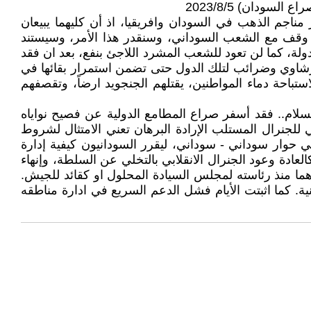
سودان) 2023/8/5
مناجم الذهب في السودان وافريقيا، اذ أن كليهما يبيعان
 وقف مع الشعب السوداني، وسنقدر هذا الأمر، وسيستند
ة، كما لن تعود للشعب المشرد اللاجئ بنفع، بعد ان فقد
رشاوي وضرائب لتلك الدول حتى تضمن استمرار بقائها في
باحة دماء المواطنين، يقتلهم الجنجويد ارضاً، وتقصفهم
سلام.. فقد أسفر صراع المطامع الدولية عن فصيح نواياه
لجنرال المستلب الإرادة البرهان تعني الامتثال لشروط
 حوار سوداني - سوداني، ليقرر السودانيون كيفية إدارة
 كالعادة وعود الجنرال الانقلابي بالتخلي عن السلطة، وإنهاء
رهما منذ رئاسته لمجلس السيادة المحلول او كقائد للجيش.
ة. كما اثبتت الأيام فشل الدعم السريع في ادارة مناطقه