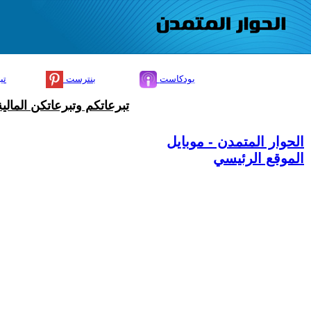
بودكاست
بنترست
تي
تبرعاتكم وتبرعاتكن المال
الحوار المتمدن - موبايل
الموقع الرئيسي