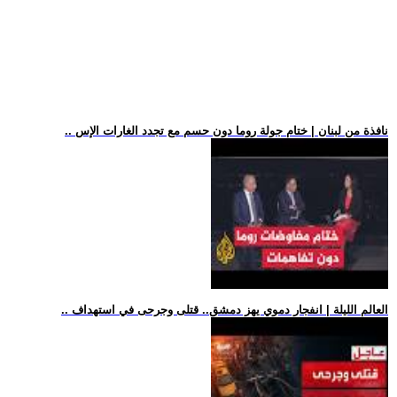
.. نافذة من لبنان | ختام جولة روما دون حسم مع تجدد الغارات الإس
.. العالم الليلة | انفجار دموي يهز دمشق.. قتلى وجرحى في استهداف