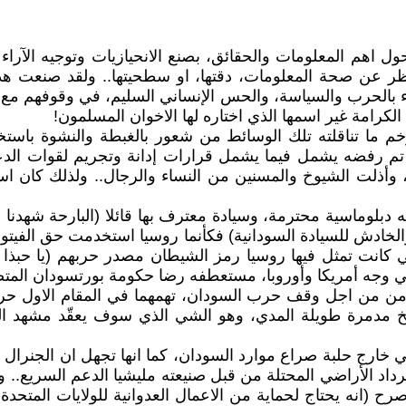
 اهم المعلومات والحقائق، بصنع الانحيازيات وتوجيه الآراء
ض النظر عن صحة المعلومات، دقتها، او سطحيتها.. ولقد صنعت
ء بالحرب والسياسة، والحس الإنساني السليم، في وقوفهم مع 
امة غير اسمها الذي اختاره لها الاخوان المسلمون!
تم رفضه يشمل فيما يشمل قرارات إدانة وتجريم لقوات الدعم
وأذلت الشيوخ والمسنين من النساء والرجال.. ولذلك كان است
ه دبلوماسية محترمة، وسيادة معترف بها قائلا (البارحة شهدنا
لخادش للسيادة السودانية) فكأنما روسيا استخدمت حق الفيتو (
ي كانت تمثل فيها روسيا رمز الشيطان مصدر حربهم (يا حبذا ال
 في وجه أمريكا وأوروبا، مستعطفه رضا حكومة بورتسودان المت
من اجل وقف حرب السودان، تهمهما في المقام الاول حربها 
ريخ مدمرة طويلة المدي، وهو الشي الذي سوف يعقّد مشهد الع
ارج حلبة صراع موارد السودان، كما انها تجهل ان الجنرال ال
اد الأراضي المحتلة من قبل صنيعته مليشيا الدعم السريع.. و
ان قام الاسلاموي البشير بمقابلة بوتين في عام 2017 وصرح (انه يحتاج لحماية من الاعمال ا