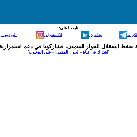
تابعونا على:
لكرام
لينكدإن
الانستغرام
اليوتيوب
ية تحفظ استقلال الحوار المتمدن، فشاركونا في دعم استمرارية 
[اشترك في قناة ‫«الحوار المتمدن» على اليوتيوب]