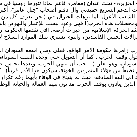
الجزيرة - تحت عنوان (مغامرة فاغنر لماذا تتورط روسيا في صراع ال
يات الدعم السريع حميدتي وال دقلو أصحاب "جبل عامر"، أكبر 
يل الشعب الأعزل. اما ترهات الجنرال في (نحن نعرف كل من
ومحصلات هذه الحرب)! فهي وعود ليست للإعمار والنهوض بالدول
كم الحركة الإسلامية من خيرات أرضه، التي تقدمها الحكومة 
ات الجيش الفاسدين، واليوم تشتري بتلك الموارد السلاح لاست
طرب زامرها حكومة الامر الواقع، فعلى وطن اسمه السودان ال
ول وقف الحرب.. كما ان التعويل علي وحدة الصف السوداني ل
تسودان، وهو يعلن (.. يجب أن تنتهي الحرب، وبعدها نجلس في
م نظيفاً من هؤلاء المتمردين الخونة، سيكون هذا الأمر قريباً)..
 الى النية الصادقة، حيث لم ينجح في الوفاء بأيهما رغم تكرا
ين ينادون بوقف الحرب مدانون بتهم العمالة والخيانة الوطني