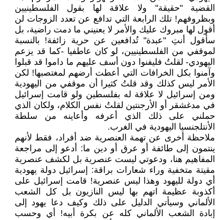
القضية "حقيقة" ولا علاقة لها بقول الفلسطينيين
وبظروفهم! تلك الرابعة التي تدافع عن تعدد الزوجات لن
أقول لها مبروك عليك والأمر لا يعنيني ما دمت راضية، بل
سأقول أنتِ "عبدة" تُدافعين عن حرية زائفة! بالنسبة
لموقفي من الفلسطينيين، لو كان عاطفيا -كما قد يزعم
اليهودي- لقلتُ فليفنوا دون أسف عليهم ما داموا قد قبلوا
وآمنوا بكل الخرافات التي أعطت أرضهم لمغتصبها! لكن
الأمر ليس كذلك وقد قلتُ كثيرا أن موقفي من اليهودية
ومن إسرائيل لا علاقة له بفلسطين ولو قامت إسرائيل
في مدغشقر أو الأرجنتين لقلتُ نفس الكلام، ولكان الذي
حملني على ذلك الذي أعرفه وأعاينه من سلطة
الأنتلجنسيا اليهودية في الغرب.
ملاحظة أخرى عن تهمة العنصرية ضد أفراد، فقط لأنهم
ينتمون إلى طائفة أو عرق أو دين ما: أدعو إلى مراجعة
المفاهيم هنا، ودعوتي ليست عنصرية بل لكشف عنصرية
مقيتة متخفية وراء شعارات براقة: إسرائيل دولة يهودية
أي دولة لليهود وهذا ليس عنصرية! قامت إسرائيل على
أكذوبة عظيمة اتهم بها ليس النازيون بل كل الشعب
الألماني وسيأتي الدليل على ذلك وكيف دعا يهود إلى
إبادة الشعب الألماني كله عن بكرة أبيه! أي وحسب