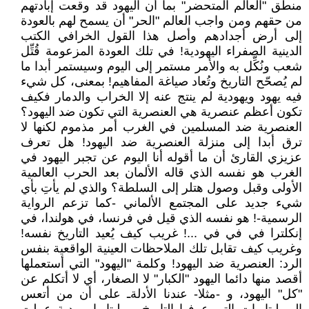
منطق "العالم المتحضر" بما أن اليهود قد وقعت إبادتهم
من حقهم ومن واجب العالم "الحر" أن يسمح لهم بالعودة
إلى أرض أجدادهم وأصل هذا القول الخرافي الكتب
الدينية الصفراء اليهودية! في تلك العودة المزعومة قُتِّل
شعب ونُكِّل به والأمر مستمر إلى اليوم وسيستمر أبدا ما
لم يُصحّح التاريخ وتُعاد صياغة المفاهيم! بمعنى، كل شيء
فيه يهود ويهودية لم ينتج عنه إلا الخراب والدمار فكيف
تكون أعظم عنصرية هي العنصرية التي تكون ضد اليهود؟
العنصرية ضد المسلمين في الغرب أمر مذموم لكنها لا
ترق أبدا إلى منزلة العنصرية ضد اليهود! هل تعرف
عزيزي القارئ أن ما أقوله أنا اليوم عن تجبر اليهود في
الغرب هو نفسه الذي قاله الألمان بعد الحرب العالمية
الأولى وقبل وصول هتلر إلى السلطة؟ والذي لم يأتِ بأي
شيء جديد على المجتمع الألماني -كما تزعم الرواية
الرسمية-! هو نفسه الذي قيل في فرنسا، في هولندا، في
إنكلترا في في في ...! غريب كيف يُعيد التاريخ نفسه!
وغريب كيف تقابل تلك الملاحظات العينية الواقعية بنفس
الرد: العنصرية ضد اليهود! وكلمة "اليهود" التي أستعملها
أقصد منها دائما اليهود "الكبار" لا الصغار، أي لا أتكلم عن
"كل" اليهود، و -مثلا- عندنا الأدلةـ على أن من أتعس