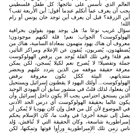
العالم الذي تأسس على نتائجها: كل طفل فلسطيني
يجب أن يعرف عما أتكلم عندما أقول: أين الأربعة ثقب؟
أين الزرقة؟ قبل أن يعرف أين توجد خان يونس أو رام
الله!
سؤال غريب نوعا ما: هل يوجد يهود يقولون بخرافية
الهولوكوست؟ الجواب: نعم! قلة لكنهم موجودون!
معروف أن هناك يهود متهمون بمعاداة السامية، هناك من
يُضطهدون، يُضربون، يُنفون عن الإعلام ومراكز التأثير،
هم قلة! وفي تلك القلة يُوجد من يرفض الهولوكوست
جملة وتفصيلا! لا يُصرح نعم لكيلا يُسجن، لكن يمكن
معرفة حقيقة موقفه من الذين يتردد عليهم ويحضر
منتدياتهم، البيئة ككل تكون معروفة برفض
الهولوكوست... أولئك اليهود لا يقطنون إسرائيل ويستحيل
أن يفعلوا، لذلك قلتُ في منشور سابق أن اليهودي الوحيد
الذين يستحق احترامي يجب ألا يكون داخل إسرائيل وأن
يكون عالما بحقيقة الهولوكوست أي درس الحد الأدنى
في الموضوع لأن كل من فعل وإن كان يهوديا لا يُمكن أن
يصل إلى نتيجة أخرى! في وقت ما، كان الإسلام يحكم
إمبراطورية شاسعة، وكان الحقيقة التي لا تُناقش، وُلد
ناس زمن تلك الإمبراطورية ورأوا قوتها وتمكنها، لكن