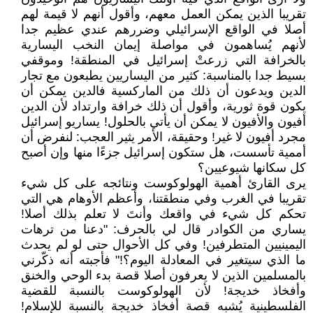
تقريبا الذين يمكن العمل معهم، وأقول أنهم لا قيمة لهم
أصلا في الواقع الإسرائيلي وضررهم عندي عظيم جدا
لأنهم يُساهمون في مواصلة إيمان النخب اليسارية
بالخرافة التي زرعتْ إسرائيل في المنطقة! وموقفي
بسيط جدا بالمناسبة: كثير من اليساريين يطبعون مع تجار
الدين ويدعون أن ذلك من الماركسية فالدين يمكن أن
يكون قوة ثورية، وأقول أن ذلك خرافة وارتداد لأن الدين
أفيون والأفيون لا يمكن أن يأتي بالحلول! يساريو إسرائيل
مجرد أفيون لا غير! وحقيقة، الأمر يثير العجب: لنفرض أن
أممية تأسست، هل ستكون إسرائيل جزءًا منها وإن أصبح
كل سكانها شيوعيين؟
يرى القارئ أهمية الهولوكوست ونتائجه على كل شيء
تقريبا في الغرب وفي منطقتنا، وأعظم الأوهام هي التي
تحكم كل شيء في واقعك وأنتَ لا تعلم بذلك أصلا!
يساري من الكوادر قال لي بالحرف: "دعنا من ترهات
اليمينيين المتطرفين! وفي كل الأحوال حتى لو لم يحدث
ما الذي سيتغير في المعادلة اليوم؟!" فأجبته أنه ذكّرني
بالمسلمين الذين لا يعرفون أصلا قصة بدء الوحي والخنق
وأفخاذ خديجة! لأن الهولوكوست بالنسبة للقضية
الفلسطينية يُشبه قصة أفخاذ خديجة بالنسبة للإسلام!