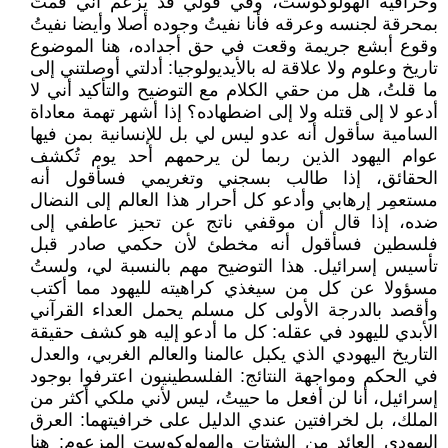
وخرافية الهولوكوست، وفي قولي قد يزعم أني قمتُ
بمحرقة لجنسه وعرقه فأنا نفيتُ وجوده أصلا وأيضا نفيتُ
وقوع أبشع جريمة وقعت في حق أجداده، هنا الموضوع
تاريخ وعلوم ولا علاقة له بالأيديولوجيا: أدلتي أوصلتني إلى
ما قلتُ، هل من حقي الكلام مع التوضيح والتأكيد أني لا
أدعو لا إلى قتله ولا إلى اضطهاده؟ إذا أشهر تهمة معاداة
السامية سأقول أنه عدو ليس لي بل للإنسانية بمن فيها
عوام اليهود الذين ربما لن يرحمهم أحد يوم تُكشف
الحقائق، إذا طالب بسجني وتغريمي فسأقول أنه
مستعمِر إرهابي وأدعو كل أحرار هذا العالم إلى النضال
ضده، إذا قال أن موقفي ناتج عن تحيز عاطفي إلى
فلسطين فسأقول أنه مخطئ لأن حكمي صادر قبل
تأسيس إسرائيل. هذا التوضيح مهم بالنسبة لي، ولستُ
مسؤولا عن كل من سيغذي كراهيته لليهود مما أكتب
وأقصد بالدرجة الأولى كل مسلم يحمل العداء القرآني
الأبدي لليهود في عقله: كل ما أدعو إليه هو كشف حقيقة
التاريخ اليهودي الذي يكبل عالمنا والعالم الغربي، والعدل
في الحكم ومواجهة النتائج: الفلسطينيون اعترفوا بوجود
إسرائيل، أنا لن أفعل ما حييتُ، ليس لأني ملكي أكثر من
الملك، بل لخرافتين عندي الدليل على خرافيتهما: العرق
اليهودي العائد من الشتات والهولوكوست المزعوم: هنا