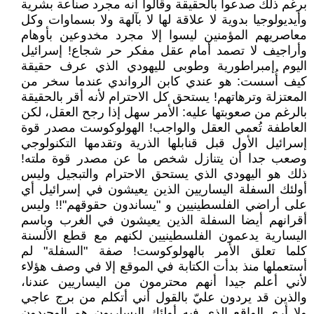
برغم ذلك صدعوا بالحقيقة وقالوا أنه مجرد صناعة بشرية
وأيديولوجيا بدوية لا علاقة لها لا بآلهة ولا بسماوات وكل
معاصريهم المؤمنين ليسوا إلا مجرد مخدوعين بأوهام
وأراجيف لا تصمد أمام عقل مفكر حر شجاع! إسرائيل
اليوم إمبراطورية وطوبى لليهودي الذي عرف حقيقة
كيف أُسست: هو عندي كابن الرواندي عندما سخر من
المعتزلة وترهاتهم! يستحق كل الاحترام لأنه أقر بالحقيقة
بالرغم من صعوبتها عليه: الأمر سهل إذا رجح العقل، لكن
العاطفة تُعمي العقل والواجب! الهولوكوست مصدر قوة
إسرائيل الأول قبل قنابلها الذرية وتقدمها التكنولوجي
وصعب جدا أن يتنازل شخص ما عن مصدر قوة ملته!
ذلك هو اليهودي الذي يستحق الاحترام والتبجيل وليس
أولئك السفلة اليساريين الذين يعيشون في إسرائيل أي
على أراضي الفلسطينيين و "يساندون حقوقهم"!! وليس
أقرانهم أيضا السفلة الذين يعيشون في الغرب وباسم
اليسارية يدعمون الفلسطينيين لكنهم مع قطع الألسنة
كلما تعلق الأمر بالهولوكوست! صفة "السفلة" لم
أستعملها منذ بدأت الكتابة في الموقع إلا في وصف هؤلاء
لأني أعلم جيدا أنهم محترمون من اليساريين عندنا،
والذين قد يردون عليّ بالقول أني أتكلم من برج عاجي
ولا أرى الواقع الذي فيه أولئك اليساريون هم الوحيدون