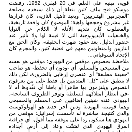
قوية، مبنية على العلم. في 20 فيفري 1952، رفضت
موسكو فتح ملف كتين بتعلة أن ذلك سيخدم مصلحة
"المجرمين الهتلرييين" ويعيد تأهيل النازية، كان قرارها
غير مشروع وحججها واهية: الموضوع كان واقعة تاريخية،
والمطلوب كان تقديم الأدلة لا الكلام عن النوايا
والخلفيات الأيديولوجية التي لا قيمة لها ولا تأثير عند
حضور الدليل. بعد عقود ظهرت الحقيقة، وكان الحق مع
النازيين والمتعاونين معهم في قضية كتين، والمجرم كان
الإتحاد السوفياتي...
ملاحظة بخصوص موقفي من اليهودي: موقفي هو نفسه
من المسيحي والمسلم، أي -ودون أي تحفظ- هو صاحب
"حقيقة مطلقة" أي عنصري إرهابي بالضرورة، لكن ذلك
لا ينطبق على "كل" المتدينين بل فقط على من يعرفون
النصوص ويلتزمون بها ظاهرا أو باطنا أي نفّذوها أم لا
-في انتظار امتلاكهم للسلطة وتوفر الظروف السانحة-.
اليهودي عنده شيئين إضافيين على المسلم والمسيحي
وهما قوميته اليهودية ودين آخر جديد هو الهولوكوست
والذي كنتيجة مباشرة له تأسست إسرائيل: موقفي من
اليهودي هنا سيكون ردا على موقفه مما أقول، أي خرافية
العرق اليهودي الذي تَشتّت وعاد إلى أرض أجداده