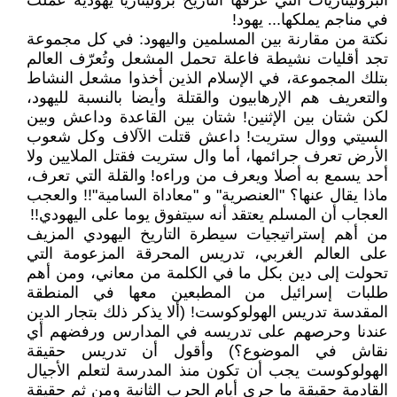
البروليتاريات التي عرفها التاريخ بروليتاريا يهودية عملت
في مناجم يملكها... يهود!
نكتة من مقارنة بين المسلمين واليهود: في كل مجموعة
تجد أقليات نشيطة فاعلة تحمل المشعل وتُعرّف العالم
بتلك المجموعة، في الإسلام الذين أخذوا مشعل النشاط
والتعريف هم الإرهابيون والقتلة وأيضا بالنسبة لليهود،
لكن شتان بين الإثنين! شتان بين القاعدة وداعش وبين
السيتي ووال ستريت! داعش قتلت الآلاف وكل شعوب
الأرض تعرف جرائمها، أما وال ستريت فقتل الملايين ولا
أحد يسمع به أصلا ويعرف من وراءه! والقلة التي تعرف،
ماذا يقال عنها؟ "العنصرية" و "معاداة السامية"!! والعجب
العجاب أن المسلم يعتقد أنه سيتفوق يوما على اليهودي!!
من أهم إستراتيجيات سيطرة التاريخ اليهودي المزيف
على العالم الغربي، تدريس المحرقة المزعومة التي
تحولت إلى دين بكل ما في الكلمة من معاني، ومن أهم
طلبات إسرائيل من المطبعين معها في المنطقة
المقدسة تدريس الهولوكوست! (ألا يذكر ذلك بتجار الدين
عندنا وحرصهم على تدريسه في المدارس ورفضهم أي
نقاش في الموضوع؟) وأقول أن تدريس حقيقة
الهولوكوست يجب أن تكون منذ المدرسة لتعلم الأجيال
القادمة حقيقة ما جرى أيام الحرب الثانية ومن ثم حقيقة