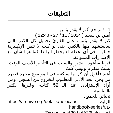
التعليقات
1 - !مراجع: كنز لا يقدر بثمن
أمين بن سعيد ( 2024 / 11 / 27 - 12:43 )
كنز لا يقدر بثمن، على القارئ تحميل كل الكتب التي
سأستشهد منها بالكثير. حتى لو كنت لا تتقن الإنكليزية
حملها... في أي لحظة قد يحظر الرابط كما هو الشأن مع
الإصدارات الممنوعة.
قريبا سأعود للنشر، والسبب في التأخير للأسف الوقت:
لستُ متفرغا وليتني كنتُ!
أعيد فأقول أن كل ما سأكتبه في الموضوع مجرد قطرة
من بحر، الحد الأدنى المطلوب للخروج من السجن، ومن
أراد الإستزادة، عند الـ 52 كتاب، وغيرها الكثير
بالمناسبة...
تحياتي للجميع.
الرابط https://archive.org/details/holocaust-
handbook-series/01-
Dissecting%20the%20holocaust/