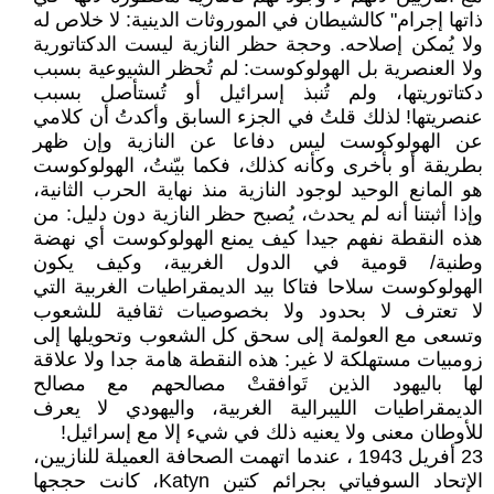
ذاتها إجرام" كالشيطان في الموروثات الدينية: لا خلاص له
ولا يُمكن إصلاحه. وحجة حظر النازية ليست الدكتاتورية
ولا العنصرية بل الهولوكوست: لم تُحظر الشيوعية بسبب
دكتاتوريتها، ولم تُنبذ إسرائيل أو تُستأصل بسبب
عنصريتها! لذلك قلتُ في الجزء السابق وأكدتُ أن كلامي
عن الهولوكوست ليس دفاعا عن النازية وإن ظهر
بطريقة أو بأخرى وكأنه كذلك، فكما بيّنتُ، الهولوكوست
هو المانع الوحيد لوجود النازية منذ نهاية الحرب الثانية،
وإذا أثبتنا أنه لم يحدث، يُصبح حظر النازية دون دليل: من
هذه النقطة نفهم جيدا كيف يمنع الهولوكوست أي نهضة
وطنية/ قومية في الدول الغربية، وكيف يكون
الهولوكوست سلاحا فتاكا بيد الديمقراطيات الغربية التي
لا تعترف لا بحدود ولا بخصوصيات ثقافية للشعوب
وتسعى مع العولمة إلى سحق كل الشعوب وتحويلها إلى
زومبيات مستهلكة لا غير: هذه النقطة هامة جدا ولا علاقة
لها باليهود الذين تَوافقتْ مصالحهم مع مصالح
الديمقراطيات الليبرالية الغربية، واليهودي لا يعرف
للأوطان معنى ولا يعنيه ذلك في شيء إلا مع إسرائيل!
23 أفريل 1943 ، عندما اتهمت الصحافة العميلة للنازيين،
الإتحاد السوفياتي بجرائم كتين Katyn، كانت حججها