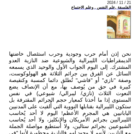
2024 / 11 / 21
الفلسفة ,علم النفس , وعلم الاجتماع
نحن إذن أمام حرب وجودية وحرب استئصال خاضتها
الديمقراطيات الليبرالية والشيوعية ضد النازية العدو
المشترك. إلى اليوم الجواب الأول والوحيد الذي يسمعه
السائل عن الفرق بين جرائم الثلاثة هو الهولوكوست،
وصفة "نازي" أو "فاشي" تُطلق دائما كمسبة وكنقيصة
كبيرة في حق من يُوصف بها، مع أن الإنصاف يضع
النعوت الثلاث (نازي/ ليبرالي/ شيوعي) في نفس
المستوى إذا ما أخذنا كمعيار حجم الجرائم المقترفة بل
ستكون الليبرالية بقنابلها النووية التي أُلقيت على المدنيين
اليابانيين هي المجرم الأعظم! اليوم لا أحد يُحاسب
الليبراليين بجرائم الأمريكان والإنكليز، ولا أحد يُحاسب
الشيوعيين بجرائم ستالين، ولا أستطيع مواصلة الجملة
مع النازيين لأنهم لا وجود لهم فالنازية محظورة لأنها "في