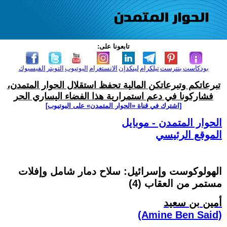
تابعونا على:
بودكاست
بنترست
تيلكرام
لينكدإن
الانستغرام
اليوتيوب
التويتر
الفيسبوك
تبرعاتكم وتبرعاتكن المالية تحفظ استقلال الحوار المتمدن،
فشاركونا في دعم استمرارية هذا الفضاء اليساري الحر
[اشترك في قناة ‫«الحوار المتمدن» على اليوتيوب]
الحوار المتمدن - موبايل
الموقع الرئيسي
الهولوكوست وإسرائيل: سلاح دمار شامل وإفلات
مستمر من العقاب (4)
أمين بن سعيد
(Amine Ben Said)