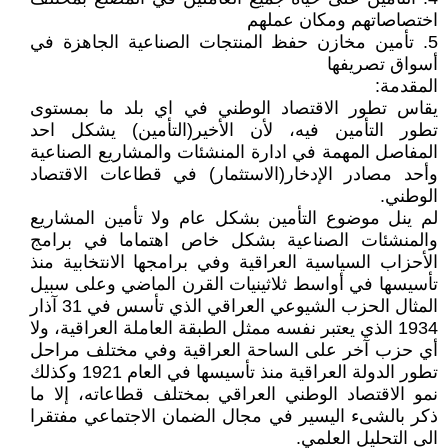
اختصاصاتهم ومكان عملهم
5. تأمين مخازن حفظ المنتجات الصناعية الجاهزة في
أسواق تصريفها
المقدمة:
يقاس تطور الاقتصاد الوطني في اي بلد ما بمستوى
تطور التأمين فيه، لأن الأخير(التأمين) يشكل احد
المفاصل المهمة في ادارة المنشئات والمشاريع الصناعية
وأحد مصادر الإدخار(الاستثمار) في قطاعات الاقتصاد
الوطني.
لم ينل موضوع التأمين بشكل عام ولا تأمين المشاريع
والمنشئات الصناعية بشكل خاص اهتماما في برامج
الأحزاب السياسية العراقية وفي برامجها الانتخابية منذ
تأسيسها في أواسط ثلاثينيات القرن الماضي وعلى سبيل
المثال الحزب الشيوعي العراقي الذي تأسس في 31 آذار
1934 الذي يعتبر نفسه ممثل الطبقة العاملة العراقية، ولا
أي حزب آخر على الساحة العراقية وفي مختلف مراحل
تطور الدولة العراقية منذ تأسيسها في العام 1921 وكذلك
نمو الاقتصاد الوطني العراقي بمختلف قطاعاته، إلا ما
ذكر بالشىء اليسير في مجال الضمان الاجتماعي مفتقرا
الى التحليل العلمي.