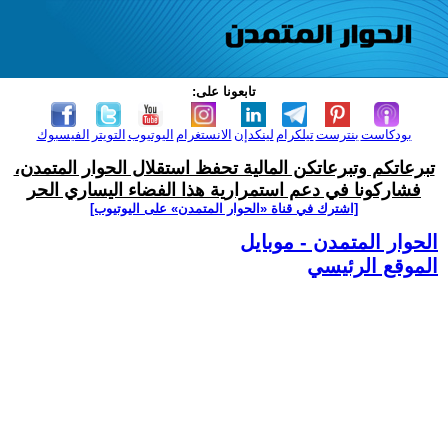
تابعونا على:
بودكاست
بنترست
تيلكرام
لينكدإن
الانستغرام
اليوتيوب
التويتر
الفيسبوك
تبرعاتكم وتبرعاتكن المالية تحفظ استقلال الحوار المتمدن،
فشاركونا في دعم استمرارية هذا الفضاء اليساري الحر
[اشترك في قناة ‫«الحوار المتمدن» على اليوتيوب]
الحوار المتمدن - موبايل
الموقع الرئيسي