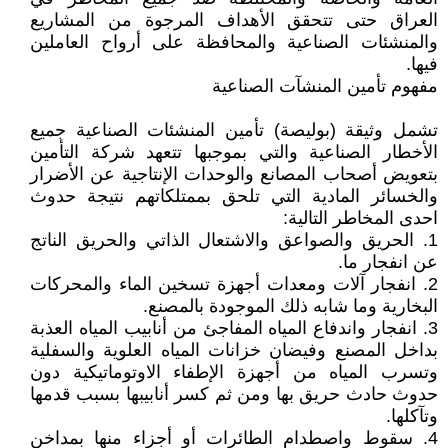
العراق حتى تتحقق الأهداف المرجوة من المشاريع
والمنشئات الصناعية والمحافظة على أرواح العاملين
فيها.
مفهوم تأمين المنشآت الصناعية
تشمل وثيقة (بوليصة) تأمين المنشئات الصناعية جميع
الأخطار الصناعية والتي بموجبها تتعهد شركة التأمين
بتعويض أصحاب المصانع والوحدات الإنتاجية عن الأضرار
والخسائر المادية التي تلحق بممتلكاتهم نتيجة حدوث
احدى المخاطر التالية:
1. الحريق والصواعق والاشتعال الذاتي والحريق الناتج
عن انفجار ما.
2. انفجار آلات ومعدات أجهزة تسخين الماء والمحركات
البخارية وما شابه ذلك الموجودة بالمصنع.
3. انفجار واندفاع المياه المفاجئ من أنابيب المياه العذبة
بداخل المصنع وفيضان خزانات المياه العلوية والسفلية
وتسرب المياه من أجهزة الإطفاء الاوتوماتيكية دون
حدوث حادث حريق بها ومن ثم كسر أنابيبها بسبب قدمها
وتآكلها.
4. سقوط واصطدام الطائرات أو أجزاء منها بمداخن