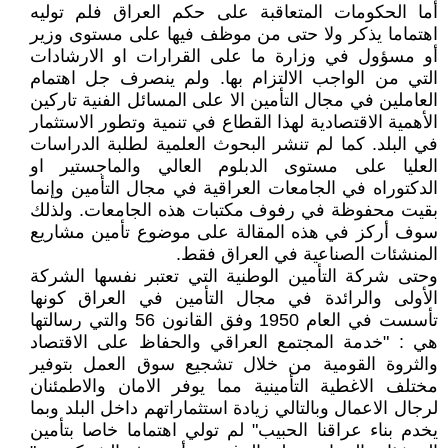
أما الحكومات المتعاقبة على حكم العراق فلم توليه
اهتماما يذكر ولا حتى من موظف فيها على مستوى وزير
أو مسؤول في وزارة ما على القرارات او الارشادات
التي من الواجب الالتزام بها. ولم ينصرف جل اهتمام
العاملين في مجال التأمين الا على المسائل الفنية تاركين
الأهمية الاقتصادية لهذا القطاع في تنمية وتطور الاستثمار
في البلد. كما لم تنشر البحوث العلمية لطلبة الدراسات
العليا على مستوى الدبلوم العالي والماجستير او
الدكتوراه في الجامعات العراقية في مجال التأمين وإنما
بقيت محفوظة في رفوف مكتبات هذه الجامعات. ولذلك
سوف أركز في هذه المقالة على موضوع تأمين مشاريع
المنشئات الصناعية في العراق فقط.
وحتى شركة التأمين الوطنية التي تعتبر نفسها الشركة
الأولى والرائدة في مجال التأمين في العراق كونها
تأسست في العام 1950 وفق القانون 56 والتي رسالتها
هي : "خدمة المجتمع العراقي والحفاظ على الاقتصاد
والثروة القومية من خلال تشجيع سوق العمل بتوفير
مختلف الاغطية التأمينية مما يوفر الامان والاطمئنان
لرجال الاعمال وبالتالي زيادة استثماراتهم داخل البلد وبما
يخدم بناء عراقنا الحبيب" لم تولي اهتماما خاصا بتأمين