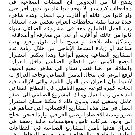
يتضح لنا من الجدولين أن المنشآت الصناعية في
محافظات كردستان لا يوجد فيها عاملين بدون أجر حتى
ولو كانوا من عائلة أو أقارب رب العمل. وهذه ظاهرة
جيدة قياسا ببقية محافظات العراق تعكس عدم استغلال
رب العمل للعاملين معه في مشروعه الصناعي سواء
كانوا من عائلته أو أقاربه أو حتى من معارفه أو أصدقائه.
وبشكل عام نلاحظ لو سمح لنا أن نقول وجود نهضة
صناعية أو زيادة النشاط الإنتاجي من خلال زيادة عدد
المشاريع الصناعية بجميع أنواعها وهذا يعكس استقرار
الوضع الأمني في القطاع الصناعي داخل العراق.
وانطلاقا من هذا فنحن نحتاج الى تظافر جميع الجهود
لرفع الوعي في مجال التأمين الصناعي وحاجة العراق له
لاسيما وأن العراق من الدول النامية والتي لازالت فيه
الحاجة كبيرة لتوعية جميع العاملين في القطاع الصناعي
ابتداء من رب العمل ومالك المشروع الصناعي الى أصغر
عامل وشغيل فيه، وبدون ذلك لا يمكننا ضمان استقرار
العمل في مثل هذه المشاريع الاقتصادية التي تساهم في
تطور وتنمية الاقتصاد الوطني العراقي. ولهذا فنحن نحتاج
الى وجود شركات تأمين ومؤسسات مالية رصينة في
العراق هدفها تأمين المشاريع الصناعية في القطاعات
العامة والخاصة والمختلطة ضد جميع المخاطر في