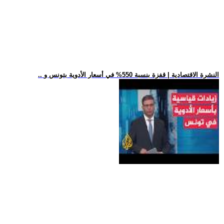
.. النشرة الاقتصادية | قفزة بنسبة 550% في أسعار الأدوية بتونس و