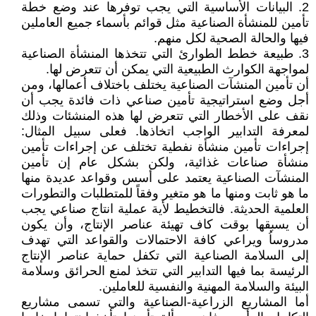
2. البيانات الأساسية التي يجب توفرها عند وضع خطة
تأمين للمنشأة الصناعية مثل قوائم بأسماء جميع العاملين
فيها والحالة الصحية لكل منهم.
3. طبيعة خطط الطوارئ التي تتخذها المنشأة الصناعية
لمواجهة الكوارث الطبيعية التي يمكن أن تتعرض لها.
أن تأمين المنشآت الصناعية يختلف باختلاف أعمالها، ومن
أجل وضع استراتيجية تأمين صناعي ذات فائدة يجب أن
نقف على الأخطار التي تتعرض لها هذه المنشئات وذلك
لمعرفة التدابير الواجب اتخاذها. فعلى سبيل المثال:
إجراءات تأمين منشأة نفطية تختلف عن إجراءات تأمين
منشأة صناعات غذائية، ولكن بشكل عام إن تأمين
المنشآت الصناعية يعتمد على أسس وقواعد عديدة منها
ما هو ثابت ومنها ما هو متغير وفقاً للمتطلبات والتطورات
العلمية الحديثة. فالتخطيط لأية عملية انتاج صناعي يجب
أن يسبقها بوقت كاف تهيئة عناصر الإنتاج، وأن يكون
مدروساُ ويراعي كافة الاحتمالات والقواعد التي تهدف
إلى السلامة الصناعية التي تكفل حماية عناصر الإنتاج
الرئيسة بما فيها التدابير التي تتخذ لمنع الحرائق وسلامة
البيئة والسلامة المهنية والنفسية للعاملين.
أما المشاريع الزراعية-الصناعية والتي تسمى مشاريع