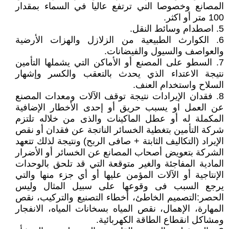
المصانع وخصوصا التي ترتفع عاليا في السماء بمقدار
100 متر أو اكثر.
5. اصطدام وسائط النقل.
6. الكوارث الطبيعية من الزلازل والهزات الأرضية
والعواصف والسيول والفيضانات.
7. السطو على المصنع أو الأماكن التي يشملها التأمين
نتيجة الاعتداء الذي يحدث بالتعقب والكسر وإشهار
السلاح واستخدام العنف.
8. فقدان الإيرادات نتيجة توقف الآلات ومعدات المصنع
عن العمل او يسبب حريق أو إحدى الأخطار الإضافية
المكملة له أو عطل الماكينات والذى من خلاله تلتزم
شركة التأمين بتغطية الخسائر الناتجة عن فقدان أو نقص
الإيراد (التكاليف الثابتة + صافى الربح) ونتيجة لذلك تتعهد
الشركة بتعويض أصحاب المصانع عن الخسائر أو الأضرار
المادية المفاجئة والغير متوقعة التي قد تلحق بالوحدات
الإنتاجية أو الآلات المؤمن عليها أو أي جزء منها والتي
يرجع السبب فى وقوعها على سبيل المثال وليس
الحصر:التصميم الخاطئ، أخطاء التصنيع والتركيب، نقص
المهارة، الإهمال، نقص المياه بسخانات المياه، الانفجار
ومشاكل انقطاع الطاقة الكهربائية.