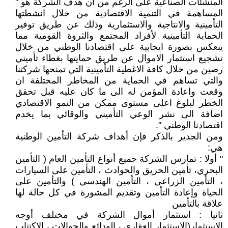
المنشئات الصناعية على الرغم من أن هدف الشركة هو "
المساهمة في التنمية الاقتصادية من خلال انشطتها
التأمينية والانتاجية والاستثمارية وذلك عن طريق توفير
الحماية التأمينية لأفراد المجتمع والثروة القومية مما
ينعكس بصورة ايجابية على اقتصادنا الوطني من خلال
تشجيع استثمار الاموال عن طريق حمايتها بغطاء تأميني
رصين من خلال كافة الاغطية التأمينية التي تمنحها شركتنا
والتي تساهم في الحماية من المخاطر المختلفة ان
وقعت واعادة المؤمن له الى ما كان عليه قبل تحقق
الخطر لبلوغ اعلى مستوى ممكن من النمو الاقتصادي
اضافة الى نشر الوعي التأميني والوقائي بما يخدم
اقتصادنا الوطني ".
ومن الجدير بالذكر فإن أهداف شركة التأمين الوطنية
هي:
" أولا : تمارس الشركة جميع أنواع التأمين العام ( التأمين
البحري، تأمين الحريق والحوادث ، التأمين على السيارات
، التأمين الزراعي ، التأمين الهندسي ) والتأمين على
الحياة وإعادة التأمين وتقديم المشورة في كل حالة لها
علاقة بالتأمين
ثانيا : استثمار أموال الشركة في مختلف أوجه
الاستثمار(الاستثمار العقاري ، الودائع والحوالات ، الاكتتاب