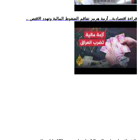
.. قراءة اقتصادية.. أزمة هرمز تفاقم الضغوط المالية وتهدد الاقتص