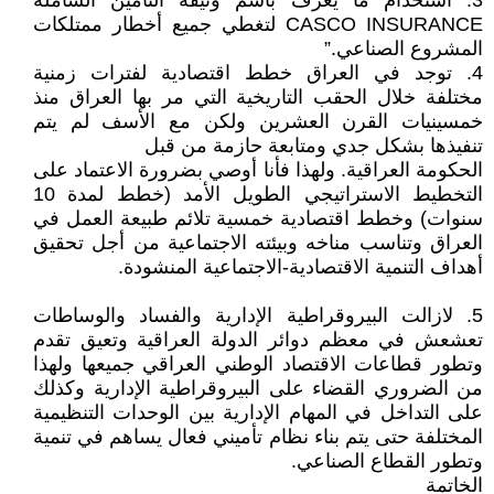
3. استخدام ما يعرف باسم وثيقة التأمين الشاملة
CASCO INSURANCE لتغطي جميع أخطار ممتلكات
المشروع الصناعي.”
4. توجد في العراق خطط اقتصادية لفترات زمنية
مختلفة خلال الحقب التاريخية التي مر بها العراق منذ
خمسينيات القرن العشرين ولكن مع الأسف لم يتم
تنفيذها بشكل جدي ومتابعة حازمة من قبل
الحكومة العراقية. ولهذا فأنا أوصي بضرورة الاعتماد على
التخطيط الاستراتيجي الطويل الأمد (خطط لمدة 10
سنوات) وخطط اقتصادية خمسية تلائم طبيعة العمل في
العراق وتناسب مناخه وبيئته الاجتماعية من أجل تحقيق
أهداف التنمية الاقتصادية-الاجتماعية المنشودة.
5. لازالت البيروقراطية الإدارية والفساد والوساطات
تعشعش في معظم دوائر الدولة العراقية وتعيق تقدم
وتطور قطاعات الاقتصاد الوطني العراقي جميعها ولهذا
من الضروري القضاء على البيروقراطية الإدارية وكذلك
على التداخل في المهام الإدارية بين الوحدات التنظيمية
المختلفة حتى يتم بناء نظام تأميني فعال يساهم في تنمية
وتطور القطاع الصناعي.
الخاتمة