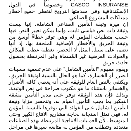
CASCO INSURANSE وخصوصاً في الدول
الإسكندنافية وفي مقدمتها النرويج لتغطي جميع أخطار
ممتلكات المشروع الصناعي.
إن ميزة وثيقة التأمين الصناعي الشاملة، إنها ليست
وثيقة ذات نص قياسي ثابت، وإنما يمكن تغيير النص فيها
حسب متطلبات المؤمن له وهي توفر غطاءً أوسع من
وثيقة الحريق والأخطار الإضافية الملحقة بها، إذ أنها
تضم، على سبيل المثل لا الحصر، تغطية عطب المكائن
والحوادث العرضية غير المُسماة وغير المرتبطة بحصول
حادث حريق.
ويقوم مفهوم “التأمين الشامل” على عدم تسمية مسببات
الضرر أو الخسارة، كما هو الحال بالنسبة لوثيقة الحريق،
ويكتفي بالنص العام للوثيقة على أنه يغطي كافة الأضرار
والخسائر باستثناء ما هو مكتوب صراحة في نص الوثيقة.
وبذلك فإن هذه الوثيقة توفر على مدير التأمين مشقة
التفكير بما يجب التأمين القيام به. وتنحصر مزايا وثيقة
التأمين الشامل على الفوائد التي توفرها بالنسبة للمؤمن
له، فهي تمثل استجابة لحاجة مشاريع الانتاج الكبير وحتى
المتوسط، لأن العمليات الانتاجية المرتبطة بهذه الصناعات
متعددة وتتطلب من المؤمن له متابعة سيرها في مراحل