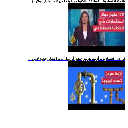
.. نافذة اقتصادية | عمالقة التكنولوجيا ينفقون 170 مليار دولار ع
.. قراءة اقتصادية.. أزمة هرمز تضع أوروبا أمام اختبار جديد لأمن