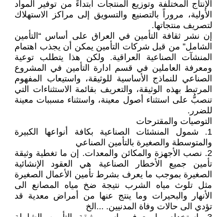
الإنتاج المختلفة وتوزيع المنتجات ابتداءً من توفير المواد
الأولية، مروراً بالتصنيع والتسويق إلى مراكز الاستهلاك
لتصريف منتجاتها.
إن نشر ثقافة التأمين في العراق على أساس “التأمين
الشامل” من قبل شركات التأمين يمكن أن يجذب اهتمام
المنشآت الصناعية العراقية. ولكن هذا يتطلب توعية
ومعرفة العاملين في قسم ادارة التأمين في المشروع
الصناعي للنماذج الأساسية للوثيقة، واستيعاب المفهوم
المرتبط بهذه الوثيقة، والتعريف بقائمة الاستثناءات التي
تنصبُّ على استثناء أصول معينة، واستثناء مسببات معينة
للضرر.
التوصيات والمقترحات
1. شمول المنشئات الصناعية بكافة أنواعها الكبيرة
والمتوسطة والصغيرة بالتأمين الصناعي
2. نصب الأجهزة والمكائن والمعدات. إن ما تغطية وثيقة
تأمين جميع الأخطار الصناعية هي العقود الإنشائية
الصغيرة بموجب ما يعرف بشرط تأمين الأعمال الصغيرة
مثل تلوث مياه الشرب نتيجة ضخ مياه المصانع الى
الأنهار والبحيرات وما ينتج عنها من أمراض معدية قد
تؤدي الى حالات وفاة المدنيين. ...الخ