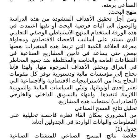
الصناعي برمته.
منهج البحث:
ومن أجل تحقيق الأهداف المنشودة من هذه الدراسة
والوصول الى اثبات فرضية البحث أو نفيها اعتمدت في
هذه الورقة استخدام المنهج الاستنباطي الوصفي التحليلي
الذي يستند على أساليب الاحصاء الاقتصادي ومحاولة
معرفة العلاقة الكمية التي تربط هذه المتغيرات بعضها
ببعض حتى يساعد في تأمين المشاريع الصناعية في
القطاعات العامة والخاصة والمختلطة ضد جميع المخاطر
في العراق ويحقق الأهداف المرجوة منها، ولهذا فإننا
نحتاج إلى مؤسسات مالية ودستورية توفر كل مقومات
النجاح بدءاً من الاستراتيجيات الاقتصادية والاجتماعية التي
تعتبر إحدى أولوياتها، وتبنًي السياسات المالية والتمويلية
اللازمة لتنفيذها، وانتهاء بالتسويق الداخلي والخارجي
(الصادرات) لمنتجات هذه المشاريع.
تحليل نتائج المسح الصناعي
من الضروري بمكان القاء نظرة فاحصة تحليلية على
المعلومات والبيانات الواردة في الجدولين أدناه:
جدول (1)
خلاصة نتائج المسح الصناعي للمنشئات الصناعية