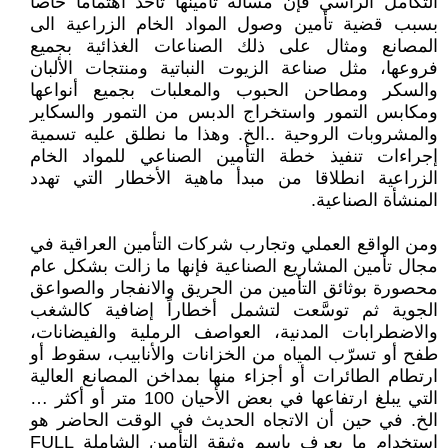
التكامل الرأسي فإن مسألة تأمينها تأخذ اهتماما خاصا
بسبب قضية تأمين وصول المواد الخام الزراعية الى
المصانع ومثال على ذلك الصناعات الغذائية بجميع
فروعها، مثل صناعة الزيوت النباتية ومنتجات الألبان
والسكر ومطاحن الحبوب والمعلبات بجميع أنواعها
ومكابس التمور واستخراج الدبس من التمور والسكاير
والمشروبات الروحية ..الخ. وهذا ما نطلق عليه تسمية
إجراءات تنفيذ خطة التأمين الصناعي للمواد الخام
الزراعية انطلاقا من مبدأ ماهية الأخطار التي تهدد
المنشأة الصناعية.
ومن الواقع العملي وتجارب شركات التأمين العراقية في
مجال تأمين المشاريع الصناعية فإنها ما زالت بشكل عام
محصورة بوثائق التأمين من الحريق والانفجار والصواعق
الجوية ثم توسَّعت لتشمل أخطاراً إضافية كالشغب
والاضطرابات المدنية، العواصف الرملية والفيضانات،
طفح أو تسرّب المياه من الخزانات والأنابيب، سقوط أو
ارتطام الطائرات أو أجزاء منها بمداخن المصانع العالية
التي يبلغ ارتفاعها في بعض الأحيان 100 متر أو أكثر …
الخ. في حين أن الاتجاه الحديث في الوقت الحاضر هو
استخدام ما يعرف باسم وثيقة التأمين الشاملة FULL